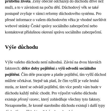
průběhu života
. Ženy obecně odcházejí do důchodu dříve než
muži, a to v závislosti na počtu dětí. Důchodový věk se také
postupně zvyšuje v rámci reformy důchodového systému. Pro
přesné informace o vašem důchodovém věku je vhodné navštívit
webové stránky České správy sociálního zabezpečení nebo
kontaktovat příslušnou okresní správu sociálního zabezpečení.
Výše důchodu
Výše vašeho důchodu není náhodná. Závisí na dvou hlavních
faktorech:
délce doby pojištění
a
výši odvodů sociálního
pojištění
. Čím déle pracujete a platíte pojištění, tím vyšší důchod
můžete očekávat. Stejně tak platí, že čím vyšší je vaše hrubá
mzda, ze které se odvádí pojištění, tím více peněz vám bude v
důchodu každý měsíc chodit. Pro výpočet vašeho důchodu
existuje
přesný vzorec
, který zohledňuje všechny tyto faktory.
Nezapomeňte, že kromě starobního důchodu existují i další typy