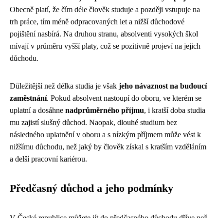
Obecně platí, že čím déle člověk studuje a později vstupuje na
trh práce, tím méně odpracovaných let a nižší důchodové
pojištění nasbírá. Na druhou stranu, absolventi vysokých škol
mívají v průměru vyšší platy, což se pozitivně projeví na jejich
důchodu.
Důležitější než délka studia je však
jeho návaznost na budoucí
zaměstnání
. Pokud absolvent nastoupí do oboru, ve kterém se
uplatní a dosáhne
nadprůměrného příjmu
, i kratší doba studia
mu zajistí slušný důchod. Naopak, dlouhé studium bez
následného uplatnění v oboru a s nízkým příjmem může vést k
nižšímu důchodu, než jaký by člověk získal s kratším vzděláním
a delší pracovní kariérou.
Předčasný důchod a jeho podmínky
V České republice můžete jít do předčasného důchodu dříve než