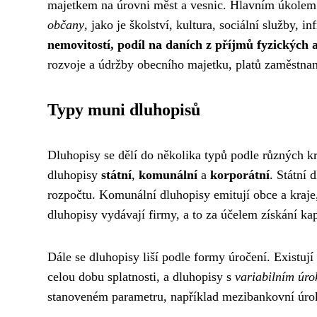
majetkem na úrovni měst a vesnic. Hlavním úkolem
občany
, jako je školství, kultura, sociální služby, i
nemovitostí, podíl na daních z příjmů fyzických 
rozvoje a údržby obecního majetku, platů zaměstnanc
Typy muni dluhopisů
Dluhopisy se dělí do několika typů podle různých kri
dluhopisy
státní
,
komunální
a
korporátní
. Státní 
rozpočtu. Komunální dluhopisy emitují obce a kraje,
dluhopisy vydávají firmy, a to za účelem získání kap
Dále se dluhopisy liší podle formy úročení. Existuj
celou dobu splatnosti, a dluhopisy s
variabilním úr
stanoveném parametru, například mezibankovní úro