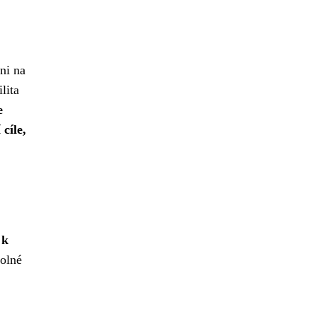
ni na
lita
e
cíle,
 k
volné