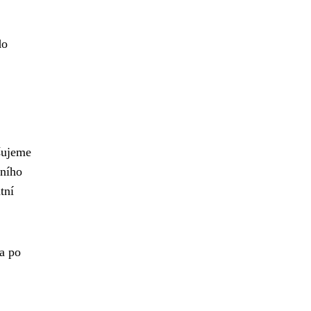
do
išujeme
tního
tní
a po