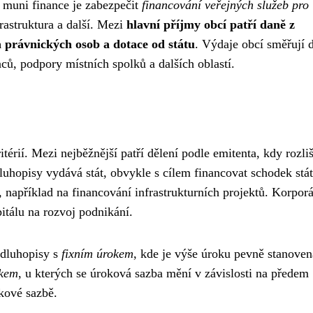
 muni finance je zabezpečit
financování veřejných služeb pro
nfrastruktura a další. Mezi
hlavní příjmy obcí patří daně z
a právnických osob a dotace od státu
. Výdaje obcí směřují 
ů, podpory místních spolků a dalších oblastí.
térií. Mezi nejběžnější patří dělení podle emitenta, kdy rozl
dluhopisy vydává stát, obvykle s cílem financovat schodek stá
 například na financování infrastrukturních projektů. Korporá
itálu na rozvoj podnikání.
í dluhopisy s
fixním úrokem
, kde je výše úroku pevně stanoven
okem
, u kterých se úroková sazba mění v závislosti na předem
kové sazbě.