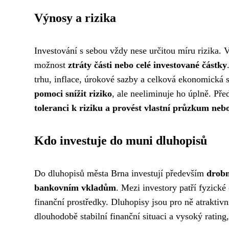
Výnosy a rizika
Investování s sebou vždy nese určitou míru rizika. 
možnost
ztráty části nebo celé investované částky
trhu, inflace, úrokové sazby a celková ekonomická 
pomoci snížit riziko
, ale neeliminuje ho úplně. Pře
toleranci k riziku a provést vlastní průzkum ne
Kdo investuje do muni dluhopisů
Do dluhopisů města Brna investují především
drobn
bankovním vkladům
. Mezi investory patří fyzické 
finanční prostředky. Dluhopisy jsou pro ně atraktiv
dlouhodobě stabilní finanční situaci a vysoký rating,