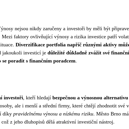
Výnosy nejsou nikdy zaručeny a investoři by měli být připrave
. Mezi faktory ovlivňující výnosy a rizika investice patří volati
situace.
Diverzifikace portfolia napříč různými aktivy můž
d jakoukoli investicí je
důležité důkladně zvážit své finanční 
bo se poradit s finančním poradcem
.
í investoři
, kteří hledají
bezpečnou a výnosnou alternativu
osoby, ale i menší a střední firmy, které chtějí zhodnotit své 
ní díky
pravidelnému výnosu a nízkému riziku
. Město Brno má
 což z jeho dluhopisů dělá atraktivní investiční nástroj.