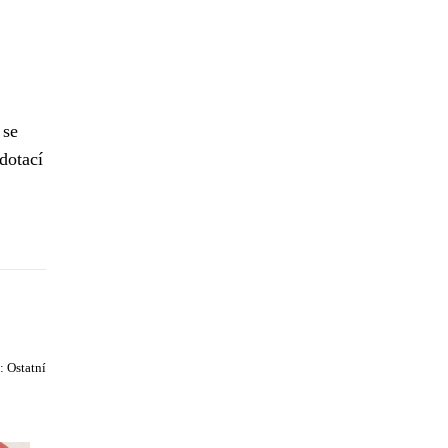
 se
dotací
e:
Ostatní