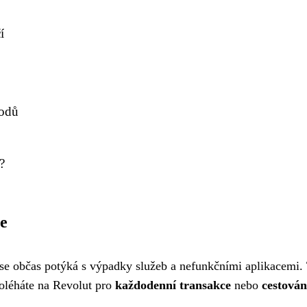
í
vodů
?
e
e, se občas potýká s výpadky služeb a nefunkčními aplikacemi.
poléháte na Revolut pro
každodenní transakce
nebo
cestován