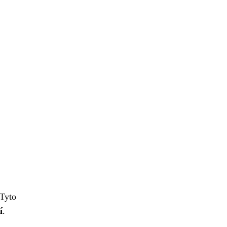
 Tyto
í
.