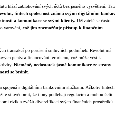
utu hlásí zablokování svých účtů bez jasného vysvětlení. Tat
evolut, fintech společnost známá svými digitálními banko
ntnosti a komunikace se svými klienty.
Uživatelé se často
ho varování,
což jim znemožňuje přístup k finančním
ých transakcí po porušení smluvních podmínek. Revolut má
navých peněz a financování terorismu, což může vést k
ktivity.
Nicméně, nedostatek jasné komunikace ze strany
osti se bránit.
a spojená s digitálními bankovními službami. Ačkoliv fintech
ležité si uvědomit, že i ony podléhají regulacím a mohou čelit
mi rizik a zvážit diverzifikaci svých finančních prostředků.