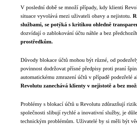
V poslední době se množí případy, kdy klienti Revol
situace vyvolává mezi uživateli obavy a nejistotu.
R
službami, se potýká s kritikou ohledně transpare
dozvídají o zablokování účtu náhle a bez předchozí
prostředkům.
Důvody blokace účtů mohou být různé, od podezřel
povinnost dodržovat přísné předpisy proti praní špi
automatickému zmrazení účtů v případě podezřelé a
Revolutu zanechává klienty v nejistotě a bez možn
Problémy s blokací účtů u Revolutu zdůrazňují rizik
společnosti slibují rychlé a inovativní služby, je dů
technickým problémům. Uživatelé by si měli být vědo