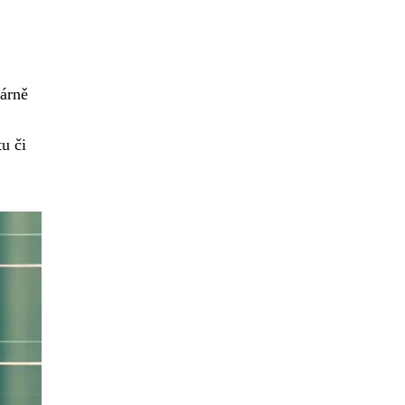
árně
u či