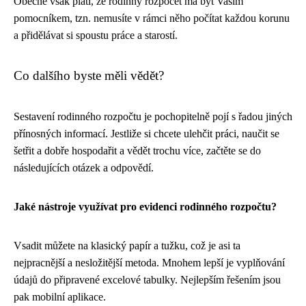
Obecně však platí, že rodinný rozpočet má být Vaším
pomocníkem, tzn. nemusíte v rámci něho počítat každou korunu
a přidělávat si spoustu práce a starostí.
Co dalšího byste měli vědět?
Sestavení rodinného rozpočtu je pochopitelně pojí s řadou jiných
přínosných informací. Jestliže si chcete ulehčit práci, naučit se
šetřit a dobře hospodařit a vědět trochu více, začtěte se do
následujících otázek a odpovědí.
Jaké nástroje využívat pro evidenci rodinného rozpočtu?
Vsadit můžete na klasický papír a tužku, což je asi ta
nejpracnější a nesložitější metoda. Mnohem lepší je vyplňování
údajů do připravené excelové tabulky. Nejlepším řešením jsou
pak mobilní aplikace.