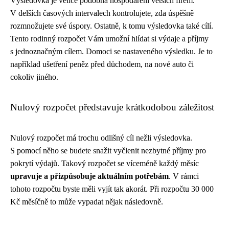
Výsledovka je velice podobná hospodaření větších firem.
V delších časových intervalech kontrolujete, zda úspěšně
rozmnožujete své úspory. Ostatně, k tomu výsledovka také cílí.
Tento rodinný rozpočet Vám umožní hlídat si výdaje a příjmy
s jednoznačným cílem. Domoci se nastaveného výsledku. Je to
například ušetření peněz před důchodem, na nové auto či
cokoliv jiného.
Nulový rozpočet představuje krátkodobou záležitost
Nulový rozpočet má trochu odlišný cíl nežli výsledovka.
S pomocí něho se budete snažit vyčlenit nezbytné příjmy pro
pokrytí výdajů. Takový rozpočet se víceméně každý měsíc
upravuje a přizpůsobuje aktuálním potřebám
. V rámci
tohoto rozpočtu byste měli vyjít tak akorát. Při rozpočtu 30 000
Kč měsíčně to může vypadat nějak následovně.