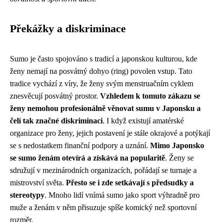
Překážky a diskriminace
Sumo je často spojováno s tradicí a japonskou kulturou, kde
ženy nemají na posvátný dohyo (ring) povolen vstup. Tato
tradice vychází z víry, že ženy svým menstruačním cyklem
znesvěcují posvátný prostor.
Vzhledem k tomuto zákazu se
ženy nemohou profesionálně věnovat sumu v Japonsku a
čelí tak značné diskriminaci
. I když existují amatérské
organizace pro ženy, jejich postavení je stále okrajové a potýkají
se s nedostatkem finanční podpory a uznání.
Mimo Japonsko
se sumo ženám otevírá a získává na popularitě
. Ženy se
sdružují v mezinárodních organizacích, pořádají se turnaje a
mistrovství světa.
Přesto se i zde setkávají s předsudky a
stereotypy
. Mnoho lidí vnímá sumo jako sport výhradně pro
muže a ženám v něm přisuzuje spíše komický než sportovní
rozměr.