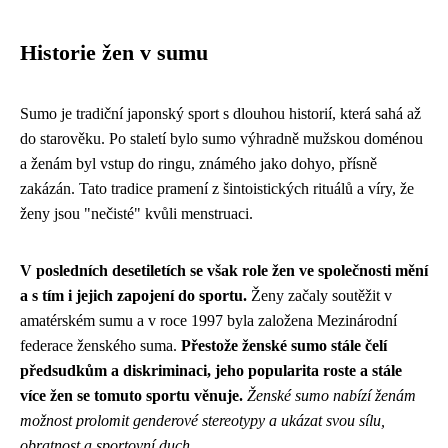
Historie žen v sumu
Sumo je tradiční japonský sport s dlouhou historií, která sahá až
do starověku. Po staletí bylo sumo výhradně mužskou doménou
a ženám byl vstup do ringu, známého jako dohyo, přísně
zakázán. Tato tradice pramení z šintoistických rituálů a víry, že
ženy jsou "nečisté" kvůli menstruaci.
V posledních desetiletích se však role žen ve společnosti mění
a s tím i jejich zapojení do sportu.
Ženy začaly soutěžit v
amatérském sumu a v roce 1997 byla založena Mezinárodní
federace ženského suma.
Přestože ženské sumo stále čelí
předsudkům a diskriminaci, jeho popularita roste a stále
více žen se tomuto sportu věnuje.
Ženské sumo nabízí ženám
možnost prolomit genderové stereotypy a ukázat svou sílu,
obratnost a sportovní duch.