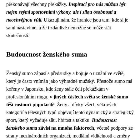
překonávají všechny překážky.
Inspirací pro nás můžou být
nejen svými sportovními výkony, ale i silou osobnosti a
neochvějnou vůlí.
Ukazují nám, že hranice jsou tam, kde si je
sami nastavíme, a že i zdánlivě nemožné se může stát
skutečností.
Budoucnost ženského suma
Ženský sumo zápasí s předsudky a bojuje o uznání ve světě,
který je často vnímán jako výhradně mužský. Přestože sumo má
kořeny v Japonsku, kde ženy stále čelí překážkám v
profesionálním ringu,
v jiných částech světa se ženské sumo
těší rostoucí popularitě
. Ženy a dívky všech věkových
kategorií a tělesných typů objevují tento dynamický a strategický
sport, který vyžaduje sílu, hbitost a taktiku.
Budoucnost
ženského suma
závisí na mnoha faktorech
, včetně podpory ze
strany mezinárodních organizací, mediální viditelnosti a změny