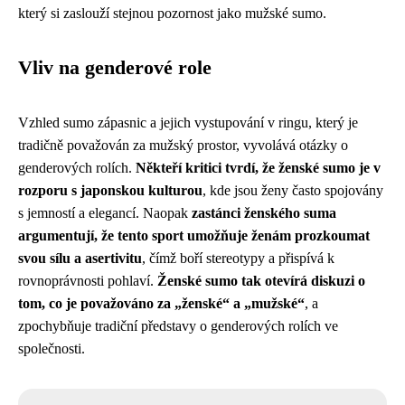
který si zaslouží stejnou pozornost jako mužské sumo.
Vliv na genderové role
Vzhled sumo zápasnic a jejich vystupování v ringu, který je
tradičně považován za mužský prostor, vyvolává otázky o
genderových rolích.
Někteří kritici tvrdí, že ženské sumo je v
rozporu s japonskou kulturou
, kde jsou ženy často spojovány
s jemností a elegancí. Naopak
zastánci ženského suma
argumentují, že tento sport umožňuje ženám prozkoumat
svou sílu a asertivitu
, čímž boří stereotypy a přispívá k
rovnoprávnosti pohlaví.
Ženské sumo tak otevírá diskuzi o
tom, co je považováno za „ženské“ a „mužské“
, a
zpochybňuje tradiční představy o genderových rolích ve
společnosti.