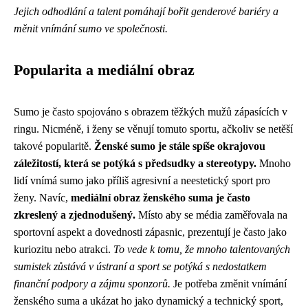
Jejich odhodlání a talent pomáhají bořit genderové bariéry a
měnit vnímání sumo ve společnosti.
Popularita a mediální obraz
Sumo je často spojováno s obrazem těžkých mužů zápasících v
ringu. Nicméně, i ženy se věnují tomuto sportu, ačkoliv se netěší
takové popularitě.
Ženské sumo je stále spíše okrajovou
záležitostí, která se potýká s předsudky a stereotypy.
Mnoho
lidí vnímá sumo jako příliš agresivní a neestetický sport pro
ženy. Navíc,
mediální obraz ženského suma je často
zkreslený a zjednodušený.
Místo aby se média zaměřovala na
sportovní aspekt a dovednosti zápasnic, prezentují je často jako
kuriozitu nebo atrakci.
To vede k tomu, že mnoho talentovaných
sumistek zůstává v ústraní a sport se potýká s nedostatkem
finanční podpory a zájmu sponzorů.
Je potřeba změnit vnímání
ženského suma a ukázat ho jako dynamický a technický sport,