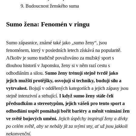
Budoucnost ženského suma
Sumo žena: Fenomén v ringu
Sumo zápasnice, známé také jako „sumo ženy“, jsou
fenoménem, který v posledních letech získává na popularitě.
Ačkoliv je sumo tradičně považováno za mužský sport s
dlouhou historií v Japonsku, ženy si v něm razí cestu s
odhodláním a silou.
Sumo ženy trénují stejně tvrdě jako
jejich mužští protějšky, osvojují si techniky, budují sílu a
vytrvalost.
Bojují v oddělených kategoriích a jejich zápasy jsou
stejně intenzivní a strhující.
I když sumo ženy stále čelí
předsudkům a stereotypům, jejich vášeň pro tento sport a
odhodlání uspět pomáhají bořit bariéry a měnit vnímání žen
ve světě bojových umění.
Jejich úspěchy inspirují ženy a dívky
po celém světě, aby se nebály jít za svými sny, ať už jsou jakkoli
nekonvenční.