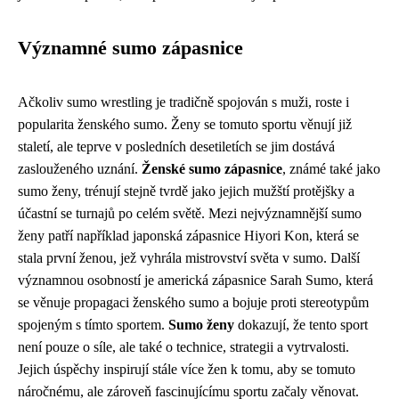
Významné sumo zápasnice
Ačkoliv sumo wrestling je tradičně spojován s muži, roste i
popularita ženského sumo. Ženy se tomuto sportu věnují již
staletí, ale teprve v posledních desetiletích se jim dostává
zaslouženého uznání.
Ženské sumo zápasnice
, známé také jako
sumo ženy, trénují stejně tvrdě jako jejich mužští protějšky a
účastní se turnajů po celém světě. Mezi nejvýznamnější sumo
ženy patří například japonská zápasnice Hiyori Kon, která se
stala první ženou, jež vyhrála mistrovství světa v sumo. Další
významnou osobností je americká zápasnice Sarah Sumo, která
se věnuje propagaci ženského sumo a bojuje proti stereotypům
spojeným s tímto sportem.
Sumo ženy
dokazují, že tento sport
není pouze o síle, ale také o technice, strategii a vytrvalosti.
Jejich úspěchy inspirují stále více žen k tomu, aby se tomuto
náročnému, ale zároveň fascinujícímu sportu začaly věnovat.