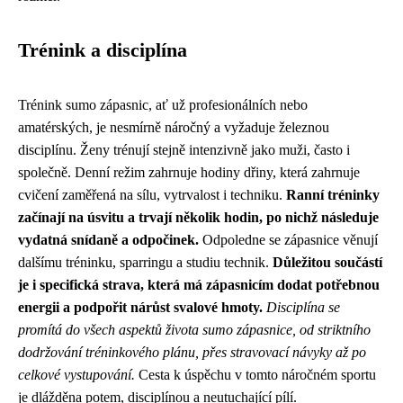
Trénink a disciplína
Trénink sumo zápasnic, ať už profesionálních nebo
amatérských, je nesmírně náročný a vyžaduje železnou
disciplínu. Ženy trénují stejně intenzivně jako muži, často i
společně. Denní režim zahrnuje hodiny dřiny, která zahrnuje
cvičení zaměřená na sílu, vytrvalost i techniku.
Ranní tréninky
začínají na úsvitu a trvají několik hodin, po nichž následuje
vydatná snídaně a odpočinek.
Odpoledne se zápasnice věnují
dalšímu tréninku, sparringu a studiu technik.
Důležitou součástí
je i specifická strava, která má zápasnicím dodat potřebnou
energii a podpořit nárůst svalové hmoty.
Disciplína se
promítá do všech aspektů života sumo zápasnice, od striktního
dodržování tréninkového plánu, přes stravovací návyky až po
celkové vystupování.
Cesta k úspěchu v tomto náročném sportu
je dlážděna potem, disciplínou a neutuchající pílí.