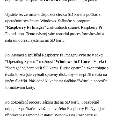
Ujistěte se, že máte k dispozici čtečku SD karet a počítač s
operačním systémem Windows. Stáhněte si program
"
Raspberry Pi Imager
" z oficiálních stránek Raspberry Pi
Foundation. Tento nástroj vám usnadní proces formátování a
nahrání obrazu systému na SD kartu.
Po instalaci a spuštění Raspberry Pi Imageru vyberte v sekci
"Operating System" možnost "
Windows IoT Core
". V sekci
"Storage" vyberte vaši SD kartu. Buďte opatrní a zkontrolujte si
dvakrát, zda jste vybrali správný disk, abyste nepřišli o data na
jiném úložišti. Následně klikněte na tlačítko "Write" a potvrďte
formátování karty.
Po dokončení procesu zápisu dat na SD kartu ji bezpečně
odpojte z počítače a vložte do vašeho Raspberry Pi. Nyní jste
připraveni k samotné instalaci Windows na Raspberry Pi.