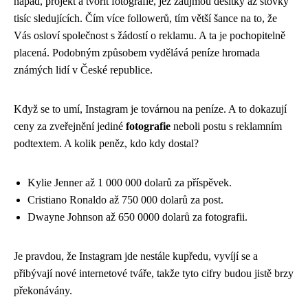
nápad, projekt a tvořit fotografie, jež zaujmou desítky až stovky
tisíc sledujících. Čím více followerů, tím větší šance na to, že
Vás osloví společnost s žádostí o reklamu. A ta je pochopitelně
placená. Podobným způsobem vydělává peníze hromada
známých lidí v České republice.
Když se to umí, Instagram je továrnou na peníze. A to dokazují
ceny za zveřejnění jediné
fotografie
neboli postu s reklamním
podtextem. A kolik peněz, kdo kdy dostal?
Kylie Jenner až 1 000 000 dolarů za příspěvek.
Cristiano Ronaldo až 750 000 dolarů za post.
Dwayne Johnson až 650 0000 dolarů za fotografii.
Je pravdou, že Instagram jde nestále kupředu, vyvíjí se a
přibývají nové internetové tváře, takže tyto cifry budou jistě brzy
překonávány.