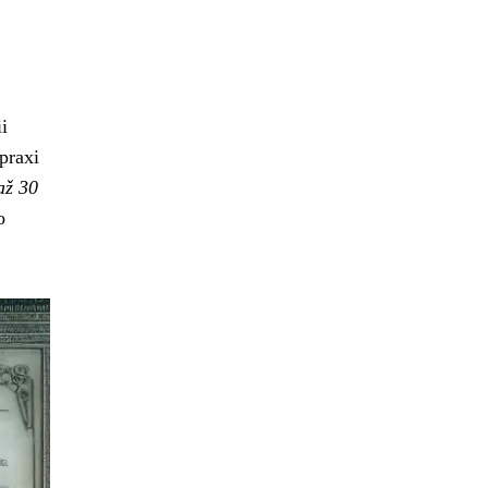
i
praxi
až 30
o