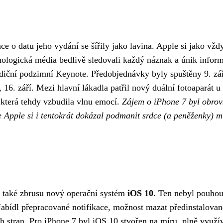
ce o datu jeho vydání se šířily jako lavina. Apple si jako vžd
hnologická média bedlivě sledovali každý náznak a únik inform
diční podzimní Keynote. Předobjednávky byly spuštěny 9. zář
 16. září. Mezi hlavní lákadla patřil nový duální fotoaparát u
která tehdy vzbudila vlnu emocí.
Zájem o iPhone 7 byl obrov
e Apple si i tentokrát dokázal podmanit srdce (a peněženky) m
l také zbrusu nový operační systém
iOS 10
. Ten nebyl pouho
 Nabídl přepracované notifikace, možnost mazat předinstalovan
ch stran. Pro iPhone 7 byl iOS 10 stvořen na míru, plně využí