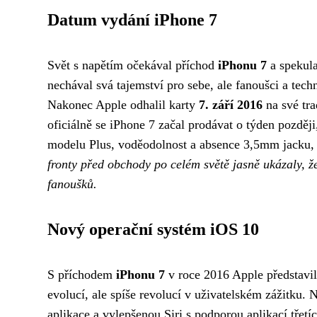
Datum vydání iPhone 7
Svět s napětím očekával příchod
iPhonu 7
a spekula
nechával svá tajemství pro sebe, ale fanoušci a tec
Nakonec Apple odhalil karty
7. září 2016
na své tra
oficiálně se iPhone 7 začal prodávat o týden později,
modelu Plus, voděodolnost a absence 3,5mm jacku, 
fronty před obchody po celém světě jasně ukázaly, ž
fanoušků.
Nový operační systém iOS 10
S příchodem
iPhonu 7
v roce 2016 Apple představi
evolucí, ale spíše revolucí v uživatelském zážitku.
aplikace a vylepšenou Siri s podporou aplikací třetí