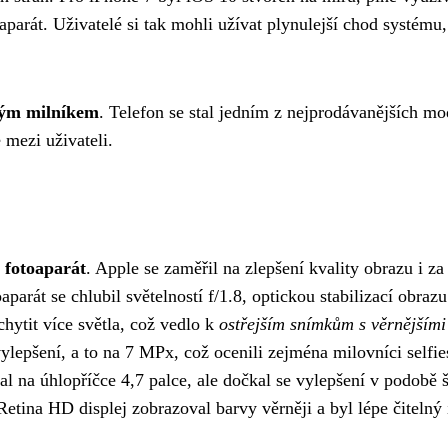
arát. Uživatelé si tak mohli užívat plynulejší chod systému,
ým milníkem
. Telefon se stal jedním z nejprodávanějších mo
mezi uživateli.
 fotoaparát
. Apple se zaměřil na zlepšení kvality obrazu i za
át se chlubil světelností f/1.8, optickou stabilizací obrazu
hytit více světla, což vedlo k
ostřejším snímkům s věrnějšími
vylepšení, a to na 7 MPx, což ocenili zejména milovníci selfie
tal na úhlopříčce 4,7 palce, ale dočkal se vylepšení v podobě š
Retina HD displej zobrazoval barvy věrněji a byl lépe čitelný 