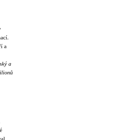
y
ací.
í a
ský a
ilionů
u
é
val