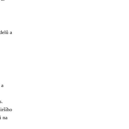
delů a
 a
s.
iršího
i na