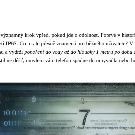
významný krok vpřed, pokud jde o odolnost. Poprvé v histori
ytí
IP67
. Co to ale přesně znamená pro běžného uživatele? V 
hu a vydrží
ponoření do vody až do hloubky 1 metru po dobu 
astihne déšť, omylem vám telefon spadne do umyvadla nebo h