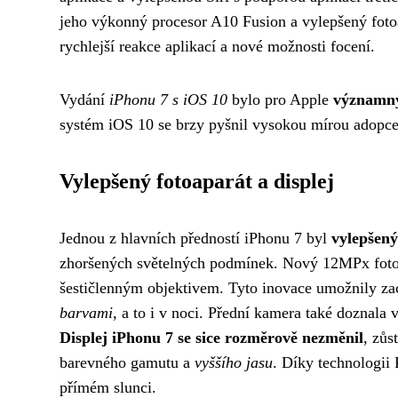
jeho výkonný procesor A10 Fusion a vylepšený fotoap
rychlejší reakce aplikací a nové možnosti focení.
Vydání
iPhonu 7 s iOS 10
bylo pro Apple
významn
systém iOS 10 se brzy pyšnil vysokou mírou adopce 
Vylepšený fotoaparát a displej
Jednou z hlavních předností iPhonu 7 byl
vylepšený
zhoršených světelných podmínek. Nový 12MPx fotoapar
šestičlenným objektivem. Tyto inovace umožnily zac
barvami
, a to i v noci. Přední kamera také doznala 
Displej iPhonu 7 se sice rozměrově nezměnil
, zůs
barevného gamutu a
vyššího jasu
. Díky technologii 
přímém slunci.