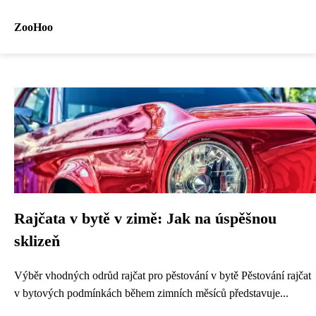
ZooHoo
Rajčata v bytě v zimě: Jak na úspěšnou
sklizeň
Výběr vhodných odrůd rajčat pro pěstování v bytě Pěstování rajčat
v bytových podmínkách během zimních měsíců představuje...