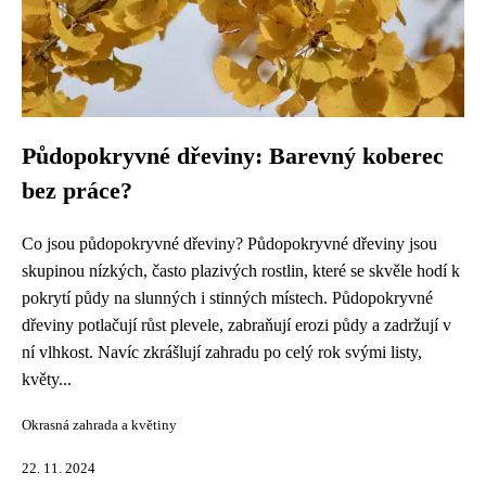
Půdopokryvné dřeviny: Barevný koberec
bez práce?
Co jsou půdopokryvné dřeviny? Půdopokryvné dřeviny jsou
skupinou nízkých, často plazivých rostlin, které se skvěle hodí k
pokrytí půdy na slunných i stinných místech. Půdopokryvné
dřeviny potlačují růst plevele, zabraňují erozi půdy a zadržují v
ní vlhkost. Navíc zkrášlují zahradu po celý rok svými listy,
květy...
Okrasná zahrada a květiny
22. 11. 2024