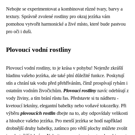
Nebojte se experimentovat a kombinovat různé tvary, barvy a
textury. Správně zvolené rostliny pro okraj jezírka vám
pomohou vytvořit harmonické a živé místo, které bude pastvou
pro oči i duši.
Plovoucí vodní rostliny
Plovoucí vodní rostliny, to je krása v pohybu! Nejenže zkrášlí
hladinu vašeho jezírka, ale také plní důležité funkce. Poskytují
stín a chrání tak vodu před přehříváním, čímž prospívají rybám i
ostatním vodním živočichům.
Plovoucí rostliny
navíc odebírají z
vody živiny, a tím brání růstu řas. Představte si tu nádheru -
kvetoucí lekníny, elegantní babelky nebo voňavé tokozelky. Při
výběru
plovoucích rostlin
dbejte na to, aby odpovídaly velikosti
a hloubce vašeho jezírka. Pro menší jezírka se hodí například
drobnější druhy babelky, zatímco pro větší plochy můžete zvolit