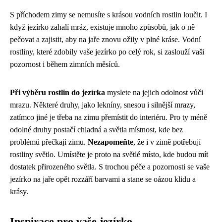
S příchodem zimy se nemusíte s krásou vodních rostlin loučit. I
když jezírko zahalí mráz, existuje mnoho způsobů, jak o ně
pečovat a zajistit, aby na jaře znovu ožily v plné kráse. Vodní
rostliny, které zdobily vaše jezírko po celý rok, si zaslouží vaši
pozornost i během zimních měsíců.
Při výběru rostlin do jezírka
myslete na jejich odolnost vůči
mrazu. Některé druhy, jako lekníny, snesou i silnější mrazy,
zatímco jiné je třeba na zimu přemístit do interiéru. Pro ty méně
odolné druhy postačí chladná a světla místnost, kde bez
problémů přečkají zimu.
Nezapomeňte
, že i v zimě potřebují
rostliny světlo. Umístěte je proto na světlé místo, kde budou mít
dostatek přirozeného světla. S trochou péče a pozornosti se vaše
jezírko na jaře opět rozzáří barvami a stane se oázou klidu a
krásy.
Inspirace pro vaše jezírko