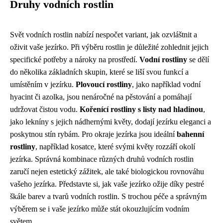
Druhy vodních rostlin
Svět vodních rostlin nabízí nespočet variant, jak ozvláštnit a
oživit vaše jezírko. Při výběru rostlin je důležité zohlednit jejich
specifické potřeby a nároky na prostředí.
Vodní rostliny
se dělí
do několika základních skupin, které se liší svou funkcí a
umístěním v jezírku.
Plovoucí rostliny
, jako například vodní
hyacint či azolka, jsou nenáročné na pěstování a pomáhají
udržovat čistou vodu.
Kořenící rostliny s listy nad hladinou
,
jako lekníny s jejich nádhernými květy, dodají jezírku eleganci a
poskytnou stín rybám. Pro okraje jezírka jsou ideální
bahenní
rostliny
, například kosatce, které svými květy rozzáří okolí
jezírka. Správná kombinace různých druhů vodních rostlin
zaručí nejen estetický zážitek, ale také biologickou rovnováhu
vašeho jezírka. Představte si, jak vaše jezírko ožije díky pestré
škále barev a tvarů vodních rostlin. S trochou péče a správným
výběrem se i vaše jezírko může stát okouzlujícím vodním
světem.