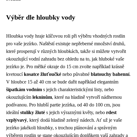
Výběr dle hloubky vody
Hloubka vody hraje klíčovou roli při výběru vhodných rostlin
pro vaše jezírko. Naštěstí existuje nepřeberné množství druhů,
které prosperují v různých hloubkách, takže si můžete vytvořit
okouzlující vodní zahradu bez ohledu na to, jak hluboké vaše
jezírko je. Pro mělké okraje do 15 cm zvolte například krásně
kvetoucí
kosatce žluťoučké
nebo půvabné
blatouchy bahenní
.
V hloubce 15 až 40 cm se bude dařit například elegantním
šípatkám vodním
s jejich charakteristickými listy, nebo
okouzlujícím
leknínům
, které na hladině vytvoří nádhernou
podívanou. Pro hlubší partie jezírka, od 40 do 100 cm, jsou
ideální
stulíky žluté
s jejich výraznými květy, nebo
rdest
vzplývavý
, který dodá hladině zelený nádech. Ať už je vaše
jezírko jakékoli hloubky, s trochou plánování a správným
výběrem rostlin se stane okouzlujícím doplňkem vaší zahrady a