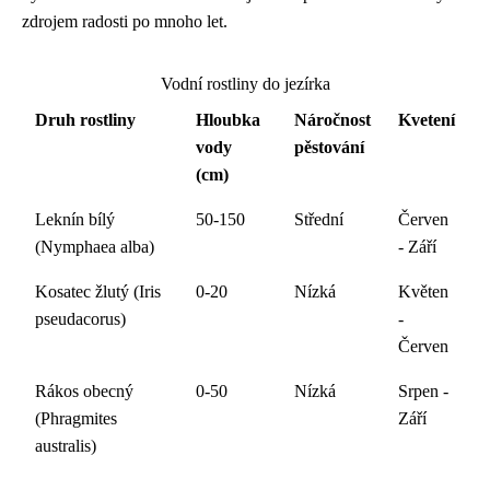
zdrojem radosti po mnoho let.
Vodní rostliny do jezírka
Druh rostliny
Hloubka
Náročnost
Kvetení
vody
pěstování
(cm)
Leknín bílý
50-150
Střední
Červen
(Nymphaea alba)
- Září
Kosatec žlutý (Iris
0-20
Nízká
Květen
pseudacorus)
-
Červen
Rákos obecný
0-50
Nízká
Srpen -
(Phragmites
Září
australis)