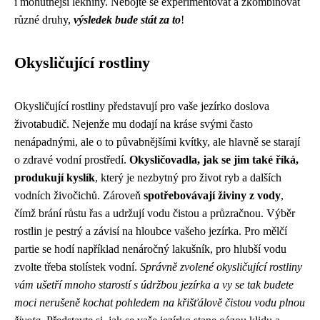
i mohutnější lekníny. Nebojte se experimentovat a zkombinovat
různé druhy,
výsledek bude stát za to
!
Okysličující rostliny
Okysličující rostliny představují pro vaše jezírko doslova
životabudič. Nejenže mu dodají na kráse svými často
nenápadnými, ale o to půvabnějšími kvítky, ale hlavně se starají
o zdravé vodní prostředí.
Okysličovadla, jak se jim také říká,
produkují kyslík
, který je nezbytný pro život ryb a dalších
vodních živočichů. Zároveň
spotřebovávají živiny z vody
,
čímž brání růstu řas a udržují vodu čistou a průzračnou. Výběr
rostlin je pestrý a závisí na hloubce vašeho jezírka. Pro mělčí
partie se hodí například nenáročný lakušník, pro hlubší vodu
zvolte třeba stolístek vodní.
Správně zvolené okysličující rostliny
vám ušetří mnoho starostí s údržbou jezírka a vy se tak budete
moci nerušeně kochat pohledem na křišťálově čistou vodu plnou