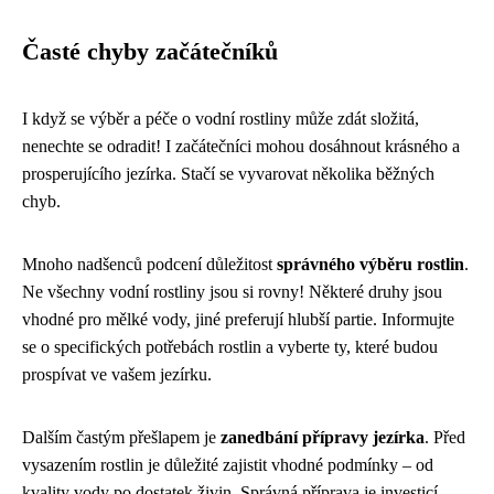
Časté chyby začátečníků
I když se výběr a péče o vodní rostliny může zdát složitá,
nenechte se odradit! I začátečníci mohou dosáhnout krásného a
prosperujícího jezírka. Stačí se vyvarovat několika běžných
chyb.
Mnoho nadšenců podcení důležitost
správného výběru rostlin
.
Ne všechny vodní rostliny jsou si rovny! Některé druhy jsou
vhodné pro mělké vody, jiné preferují hlubší partie. Informujte
se o specifických potřebách rostlin a vyberte ty, které budou
prospívat ve vašem jezírku.
Dalším častým přešlapem je
zanedbání přípravy jezírka
. Před
vysazením rostlin je důležité zajistit vhodné podmínky – od
kvality vody po dostatek živin. Správná příprava je investicí,