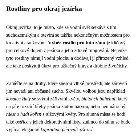
Rostliny pro okraj jezírka
Okraj jezírka, to je místo, kde se vodní svět setkává s tím
suchozemským a otevírá se takřka nekonečným možnostem pro
kreativní aranžování.
Výběr rostlin pro tuto zónu
je klíčový
pro celkový dojem z jezírka a jeho zdravé fungování. Nejenže
tyto rostliny rámují vodní plochu a dodávají jí přirozený vzhled,
ale také poskytují úkryt pro užitečný hmyz a drobné živočichy.
Zaměřte se na druhy, které snesou vlhké prostředí, ale zároveň
jim nevadí ani občasné sucho. Skvělou volbou jsou například
kosatec žlutý
se svými zářivými květy,
blatouch bahenní
, který
na jaře rozzáří břehy jezírka žlutou barvou, nebo nen náročný
rdesno hadí kořen
s růžovými květy. Pro slunná místa se hodí
také
ostřice
s jejich dekorativními listy, zatímco do stínu se bude
vyjímat elegantní
kapradina pérovník pštrosí
.