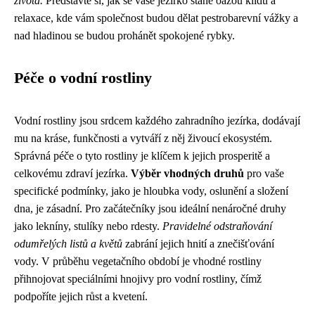
života.
Představte si, jak se vaše jezírko stane oázou klidu a
relaxace, kde vám společnost budou dělat pestrobarevní vážky a
nad hladinou se budou prohánět spokojené rybky.
Péče o vodní rostliny
Vodní rostliny jsou srdcem každého zahradního jezírka, dodávají
mu na kráse, funkčnosti a vytváří z něj živoucí ekosystém.
Správná péče o tyto rostliny je klíčem k jejich prosperitě a
celkovému zdraví jezírka.
Výběr vhodných druhů
pro vaše
specifické podmínky, jako je hloubka vody, oslunění a složení
dna, je zásadní. Pro začátečníky jsou ideální nenáročné druhy
jako lekníny, stulíky nebo rdesty.
Pravidelné odstraňování
odumřelých listů a květů
zabrání jejich hnití a znečišťování
vody. V průběhu vegetačního období je vhodné rostliny
přihnojovat speciálními hnojivy pro vodní rostliny, čímž
podpoříte jejich růst a kvetení.