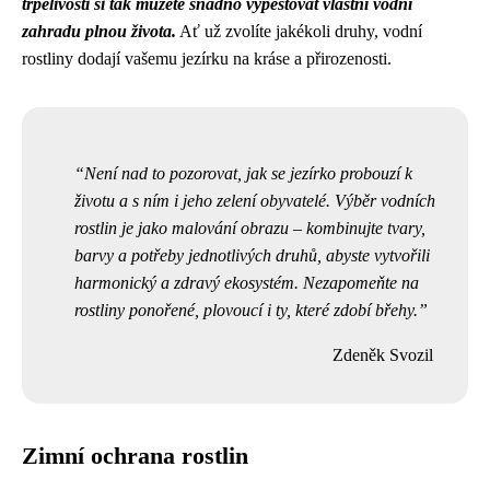
trpělivosti si tak můžete snadno vypěstovat vlastní vodní
zahradu plnou života.
Ať už zvolíte jakékoli druhy, vodní
rostliny dodají vašemu jezírku na kráse a přirozenosti.
Není nad to pozorovat, jak se jezírko probouzí k
životu a s ním i jeho zelení obyvatelé. Výběr vodních
rostlin je jako malování obrazu – kombinujte tvary,
barvy a potřeby jednotlivých druhů, abyste vytvořili
harmonický a zdravý ekosystém. Nezapomeňte na
rostliny ponořené, plovoucí i ty, které zdobí břehy.
Zdeněk Svozil
Zimní ochrana rostlin