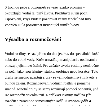
S trochou péče a pozornosti se vaše jezírko promění v
okouzlující vodní ráj plný života. Představte si ten pocit
uspokojení, když budete pozorovat vážky tančící nad listy
vodních lilií a poslouchat uklidňující šumění vody.
Výsadba a rozmnožování
Vodní rostliny se sází přímo do dna jezírka, do speciálních košů
nebo do volné vody. Koše usnadňují manipulaci s rostlinami a
omezují jejich rozrůstání. Pro začátek zvolte rostliny nenáročné
na péči, jako jsou lekníny, stulíky, orobince nebo kosatce. Tyto
druhy se snadno adaptují a brzy se vám odmění svými květy a
bujnou zelení. Rozmnožování vodních rostlin je poměrně
snadné. Mnohé druhy se samy rozrůstají pomocí oddenků, jiné
lze rozmnožit dělením trsů. Například lekníny stačí na jaře
rozdělit a zasadit do samostatných košů.
S trochou péče a