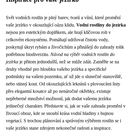
Svět vodních rostlin je plný barev, tvarů a vůní, které promění
vaše jezírko v okouzlující oázu klidu.
Vodní rostliny do jezírka
nejsou jen estetickým doplňkem, ale hrají klíčovou roli v
celkovém ekosystému. Pomáhají udržovat čistotu vody,
poskytují úkryt rybám a živočichům a přinášejí do zahrady tolik
potřebnou biodiverzitu.
Návod na výběr vodních rostlin do
jezírka
je přitom jednodušší, než se může zdát. Zaměřte se na
druhy vhodné pro hloubku vašeho jezírka a specifické
podmínky na vašem pozemku, ať už jde o slunečné stanoviště,
nebo stinný kout. Od okouzlujících leknínů s plovoucími listy
přes elegantní kosatce až po nenáročné okřehky, existuje
nepřeberné množství možností, jak dodat vašemu jezírku
jedinečný charakter. Představte si, jak se vaše zahrada promění v
živoucí obraz, kde se snoubí krása vodní hladiny s bujnou
vegetací. S trochou plánování a správným výběrem rostlin se i
vaše jezírko stane zdrojem nekonečné radosti a inspirace.