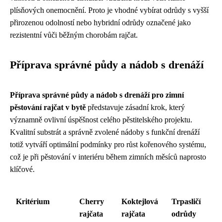
plísňových onemocnění. Proto je vhodné vybírat odrůdy s vyšší
přirozenou odolností nebo hybridní odrůdy označené jako
rezistentní vůči běžným chorobám rajčat.
Příprava správné půdy a nádob s drenáží
Příprava správné půdy a nádob s drenáží pro zimní
pěstování rajčat v bytě
představuje zásadní krok, který
významně ovlivní úspěšnost celého pěstitelského projektu.
Kvalitní substrát a správně zvolené nádoby s funkční drenáží
totiž vytváří optimální podmínky pro růst kořenového systému,
což je při pěstování v interiéru během zimních měsíců naprosto
klíčové.
Kritérium
Cherry
Koktejlová
Trpasličí
rajčata
rajčata
odrůdy