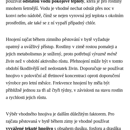
používat
odstátou vodu pokojové teploty
, která je pro rostliny
mnohem šetrnější. Vodu je vhodné nechat odstát přes noc v
konvi nebo nádobě, čímž se nejen vyrovná její teplota s okolním
prostředím, ale také se z ní vypaří případný chlór.
Hnojení rajčat během zimního pěstování v bytě vyžaduje
opatrný a uvážlivý přístup. Rostliny v zimě rostou pomaleji a
jejich metabolismus je snížený, proto potřebují
výrazně méně
živin
než v období aktivního růstu. Přehnojení může být v tomto
období škodlivější než nedostatek živin. Doporučuje se používat
hnojivo v poloviční až třetinové koncentraci oproti doporučení
výrobce pro letní měsíce. Frekvence hnojení by měla být
přibližně jednou za tři až čtyři týdny, v závislosti na stavu rostlin
a rychlosti jejich růstu.
Výběr vhodného hnojiva je dalším důležitým faktorem. Pro
rajčata pěstovaná v bytě během zimy je vhodné používat
vyvážené tekuté hnojivo
s obsahem dusíku, fosforu a draslíku