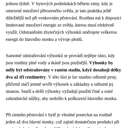
jednou týdně. V bytových podmínkách během zimy, kdy je
omezené množství přirozeného světla, je tato praktika ještě
důležitější než při venkovním pěstování. Rostlina má k dispozici
limitované množství energie ze světla, kterou musí efektivně
využít. Odstraněním zbytečných výhonků směrujete veškerou
energii do hlavního stonku a vývoje plodů.
Samotné odstraňování výhonků se provádí nejlépe ráno, kdy
jsou rostliny plné vody a tkáně jsou pružnější.
Výhonky by
měly být odstraňovány v raném stadiu, když dosahují délky
dva až tři centimetry
. V této fázi je lze snadno odlomit prsty,
přičemž stačí jemně sevřít výhonek u základny a odlomit jej
stranou. Starší a delší výhonky vyžadují použití čisté a ostré
zahradnické nůžky, aby nedošlo k poškození hlavního stonku.
Při zimním pěstování v bytě je vhodné ponechat na rostlině
jeden až dva hlavní stonky, což zajistí dostatečnou produkci při