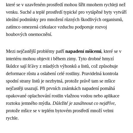
které se v uzavřeném prostředí mohou šířit mnohem rychleji než
venku. Suché a teplé prostředí typické pro vytápěné byty vytváří
ideální podmínky pro množení různých škodlivých organismů,
zatímco omezená cirkulace vzduchu podporuje rozvoj
houbových onemocnění.
Mezi nejčastější problémy patří
napadení mšicemi
, které se v
interiéru mohou objevit i během zimy. Tyto drobné hmyzí
škůdce sají šťávy z mladých výhonků a listů, což způsobuje
deformace růstu a oslabení celé rostliny. Pravidelná kontrola
spodní strany listů je nezbytná, protože právě tam se mšice
nejčastěji usazují. Při prvních známkách napadení pomáhá
opakované oplachování rostlin vlažnou vodou nebo aplikace
roztoku jemného mýdla.
Důležité je zasáhnout co nejdříve
,
protože mšice se v teplém bytovém prostředí množí velmi
rychle.