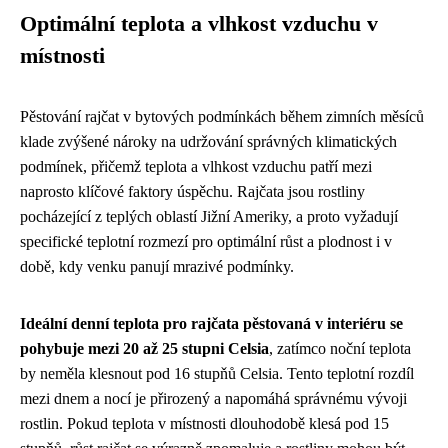
Optimální teplota a vlhkost vzduchu v
místnosti
Pěstování rajčat v bytových podmínkách během zimních měsíců
klade zvýšené nároky na udržování správných klimatických
podmínek, přičemž teplota a vlhkost vzduchu patří mezi
naprosto klíčové faktory úspěchu. Rajčata jsou rostliny
pocházející z teplých oblastí Jižní Ameriky, a proto vyžadují
specifické teplotní rozmezí pro optimální růst a plodnost i v
době, kdy venku panují mrazivé podmínky.
Ideální denní teplota pro rajčata pěstovaná v interiéru se
pohybuje mezi 20 až 25 stupni Celsia
, zatímco noční teplota
by neměla klesnout pod 16 stupňů Celsia. Tento teplotní rozdíl
mezi dnem a nocí je přirozený a napomáhá správnému vývoji
rostlin. Pokud teplota v místnosti dlouhodobě klesá pod 15