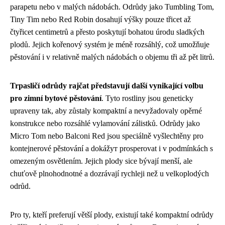
parapetu nebo v malých nádobách. Odrůdy jako Tumbling Tom,
Tiny Tim nebo Red Robin dosahují výšky pouze třicet až
čtyřicet centimetrů a přesto poskytují bohatou úrodu sladkých
plodů. Jejich kořenový systém je méně rozsáhlý, což umožňuje
pěstování i v relativně malých nádobách o objemu tři až pět litrů.
Trpasličí odrůdy rajčat představují další vynikající volbu
pro zimní bytové pěstování
. Tyto rostliny jsou geneticky
upraveny tak, aby zůstaly kompaktní a nevyžadovaly opěrné
konstrukce nebo rozsáhlé vylamování zálistků. Odrůdy jako
Micro Tom nebo Balconi Red jsou speciálně vyšlechtěny pro
kontejnerové pěstování a dokážут prosperovat i v podmínkách s
omezeným osvětlením. Jejich plody sice bývají menší, ale
chuťově plnohodnotné a dozrávají rychleji než u velkoplodých
odrůd.
Pro ty, kteří preferují větší plody, existují také kompaktní odrůdy