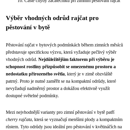
Časté chyby začátečníků při zimním pěstování rajčat
Výběr vhodných odrůd rajčat pro
pěstování v bytě
Pěstování rajčat v bytových podmínkách během zimních měsíců
představuje specifickou výzvu, která vyžaduje pečlivý výběr
vhodných odrůd.
Nejdůležitějším faktorem při výběru je
schopnost rostliny přizpůsobit se omezenému prostoru a
nedostatku přirozeného světla
, který je v zimě obzvláště
patrný. Proto je nutné zaměřit se na kompaktní odrůdy, které
nevyžadují nadměrný prostor a dokážou efektivně využít
dostupné světelné podmínky.
Mezi nejvhodnější varianty pro zimní pěstování v bytě patří
cherry rajčata
, která se vyznačují menšími plody a kompaktním
růstem. Tyto odrůdy jsou ideální pro pěstování v květináčích na