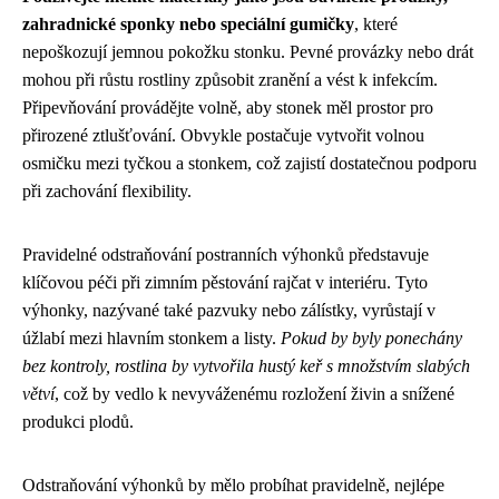
zahradnické sponky nebo speciální gumičky
, které
nepoškozují jemnou pokožku stonku. Pevné provázky nebo drát
mohou při růstu rostliny způsobit zranění a vést k infekcím.
Připevňování provádějte volně, aby stonek měl prostor pro
přirozené ztlušťování. Obvykle postačuje vytvořit volnou
osmičku mezi tyčkou a stonkem, což zajistí dostatečnou podporu
při zachování flexibility.
Pravidelné odstraňování postranních výhonků představuje
klíčovou péči při zimním pěstování rajčat v interiéru. Tyto
výhonky, nazývané také pazvuky nebo zálístky, vyrůstají v
úžlabí mezi hlavním stonkem a listy.
Pokud by byly ponechány
bez kontroly, rostlina by vytvořila hustý keř s množstvím slabých
větví
, což by vedlo k nevyváženému rozložení živin a snížené
produkci plodů.
Odstraňování výhonků by mělo probíhat pravidelně, nejlépe