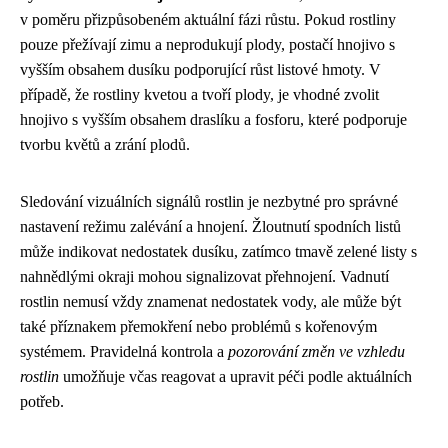
v poměru přizpůsobeném aktuální fázi růstu. Pokud rostliny
pouze přežívají zimu a neprodukují plody, postačí hnojivo s
vyšším obsahem dusíku podporující růst listové hmoty. V
případě, že rostliny kvetou a tvoří plody, je vhodné zvolit
hnojivo s vyšším obsahem draslíku a fosforu, které podporuje
tvorbu květů a zrání plodů.
Sledování vizuálních signálů rostlin je nezbytné pro správné
nastavení režimu zalévání a hnojení. Žloutnutí spodních listů
může indikovat nedostatek dusíku, zatímco tmavě zelené listy s
nahnědlými okraji mohou signalizovat přehnojení. Vadnutí
rostlin nemusí vždy znamenat nedostatek vody, ale může být
také příznakem přemokření nebo problémů s kořenovým
systémem. Pravidelná kontrola a
pozorování změn ve vzhledu
rostlin
umožňuje včas reagovat a upravit péči podle aktuálních
potřeb.