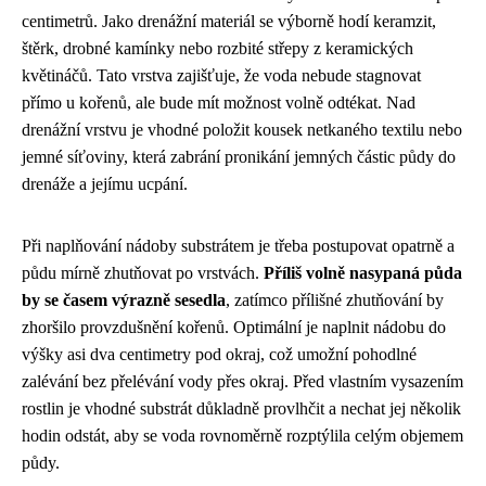
centimetrů. Jako drenážní materiál se výborně hodí keramzit,
štěrk, drobné kamínky nebo rozbité střepy z keramických
květináčů. Tato vrstva zajišťuje, že voda nebude stagnovat
přímo u kořenů, ale bude mít možnost volně odtékat. Nad
drenážní vrstvu je vhodné položit kousek netkaného textilu nebo
jemné síťoviny, která zabrání pronikání jemných částic půdy do
drenáže a jejímu ucpání.
Při naplňování nádoby substrátem je třeba postupovat opatrně a
půdu mírně zhutňovat po vrstvách.
Příliš volně nasypaná půda
by se časem výrazně sesedla
, zatímco přílišné zhutňování by
zhoršilo provzdušnění kořenů. Optimální je naplnit nádobu do
výšky asi dva centimetry pod okraj, což umožní pohodlné
zalévání bez přelévání vody přes okraj. Před vlastním vysazením
rostlin je vhodné substrát důkladně provlhčit a nechat jej několik
hodin odstát, aby se voda rovnoměrně rozptýlila celým objemem
půdy.