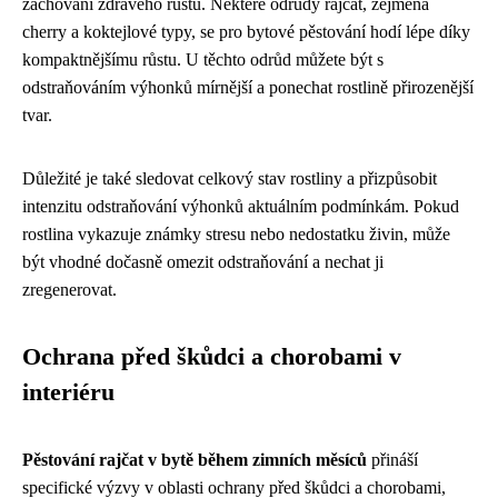
zachování zdravého růstu. Některé odrůdy rajčat, zejména
cherry a koktejlové typy, se pro bytové pěstování hodí lépe díky
kompaktnějšímu růstu. U těchto odrůd můžete být s
odstraňováním výhonků mírnější a ponechat rostlině přirozenější
tvar.
Důležité je také sledovat celkový stav rostliny a přizpůsobit
intenzitu odstraňování výhonků aktuálním podmínkám. Pokud
rostlina vykazuje známky stresu nebo nedostatku živin, může
být vhodné dočasně omezit odstraňování a nechat ji
zregenerovat.
Ochrana před škůdci a chorobami v
interiéru
Pěstování rajčat v bytě během zimních měsíců
přináší
specifické výzvy v oblasti ochrany před škůdci a chorobami,