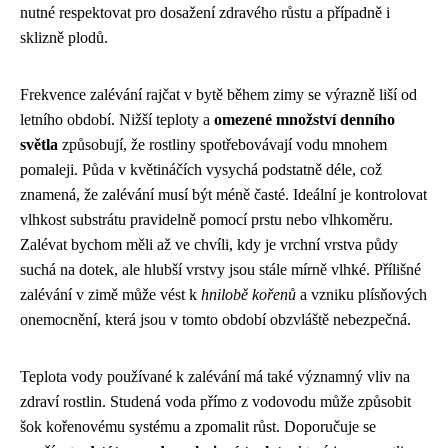
nutné respektovat pro dosažení zdravého růstu a případně i
sklizně plodů.
Frekvence zalévání rajčat v bytě během zimy se výrazně liší od
letního období. Nižší teploty a
omezené množství denního
světla
způsobují, že rostliny spotřebovávají vodu mnohem
pomaleji. Půda v květináčích vysychá podstatně déle, což
znamená, že zalévání musí být méně časté. Ideální je kontrolovat
vlhkost substrátu pravidelně pomocí prstu nebo vlhkoměru.
Zalévat bychom měli až ve chvíli, kdy je vrchní vrstva půdy
suchá na dotek, ale hlubší vrstvy jsou stále mírně vlhké. Přílišné
zalévání v zimě může vést k
hnilobě kořenů
a vzniku plísňových
onemocnění, která jsou v tomto období obzvláště nebezpečná.
Teplota vody používané k zalévání má také významný vliv na
zdraví rostlin. Studená voda přímo z vodovodu může způsobit
šok kořenovému systému a zpomalit růst. Doporučuje se