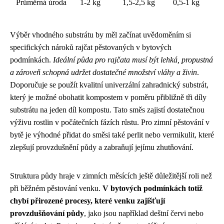
Průměrná úroda
1-2 kg
1,5-2,5 kg
0,5-1 kg
Výběr vhodného substrátu by měl začínat uvědoměním si
specifických nároků rajčat pěstovaných v bytových
podmínkách.
Ideální půda pro rajčata musí být lehká, propustná
a zároveň schopná udržet dostatečné množství vláhy a živin
.
Doporučuje se použít kvalitní univerzální zahradnický substrát,
který je možné obohatit kompostem v poměru přibližně tři díly
substrátu na jeden díl kompostu. Tato směs zajistí dostatečnou
výživu rostlin v počátečních fázích růstu. Pro zimní pěstování v
bytě je výhodné přidat do směsi také perlit nebo vermikulit, které
zlepšují provzdušnění půdy a zabraňují jejímu zhutňování.
Struktura půdy hraje v zimních měsících ještě důležitější roli než
při běžném pěstování venku.
V bytových podmínkách totiž
chybí přirozené procesy, které venku zajišťují
provzdušňování půdy
, jako jsou například deštní červi nebo