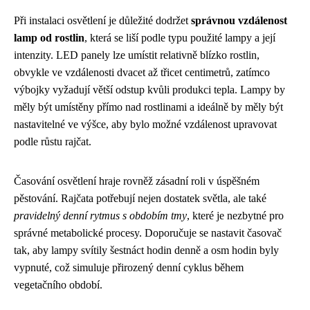
Při instalaci osvětlení je důležité dodržet
správnou vzdálenost
lamp od rostlin
, která se liší podle typu použité lampy a její
intenzity. LED panely lze umístit relativně blízko rostlin,
obvykle ve vzdálenosti dvacet až třicet centimetrů, zatímco
výbojky vyžadují větší odstup kvůli produkci tepla. Lampy by
měly být umístěny přímo nad rostlinami a ideálně by měly být
nastavitelné ve výšce, aby bylo možné vzdálenost upravovat
podle růstu rajčat.
Časování osvětlení hraje rovněž zásadní roli v úspěšném
pěstování. Rajčata potřebují nejen dostatek světla, ale také
pravidelný denní rytmus s obdobím tmy
, které je nezbytné pro
správné metabolické procesy. Doporučuje se nastavit časovač
tak, aby lampy svítily šestnáct hodin denně a osm hodin byly
vypnuté, což simuluje přirozený denní cyklus během
vegetačního období.