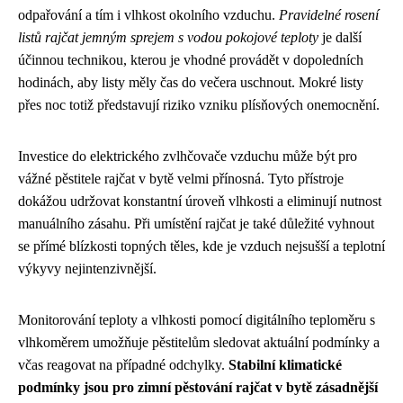
odpařování a tím i vlhkost okolního vzduchu.
Pravidelné rosení
listů rajčat jemným sprejem s vodou pokojové teploty
je další
účinnou technikou, kterou je vhodné provádět v dopoledních
hodinách, aby listy měly čas do večera uschnout. Mokré listy
přes noc totiž představují riziko vzniku plísňových onemocnění.
Investice do elektrického zvlhčovače vzduchu může být pro
vážné pěstitele rajčat v bytě velmi přínosná. Tyto přístroje
dokážou udržovat konstantní úroveň vlhkosti a eliminují nutnost
manuálního zásahu. Při umístění rajčat je také důležité vyhnout
se přímé blízkosti topných těles, kde je vzduch nejsušší a teplotní
výkyvy nejintenzivnější.
Monitorování teploty a vlhkosti pomocí digitálního teploměru s
vlhkoměrem umožňuje pěstitelům sledovat aktuální podmínky a
včas reagovat na případné odchylky.
Stabilní klimatické
podmínky jsou pro zimní pěstování rajčat v bytě zásadnější