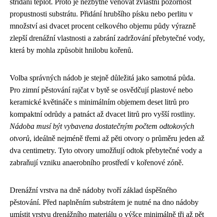
střídání teplot. Proto je nezbytné věnovat zvláštní pozornost
propustnosti substrátu. Přidání hrubšího písku nebo perlitu v
množství asi dvacet procent celkového objemu půdy výrazně
zlepší drenážní vlastnosti a zabrání zadržování přebytečné vody,
která by mohla způsobit hnilobu kořenů.
Volba správných nádob je stejně důležitá jako samotná půda.
Pro zimní pěstování rajčat v bytě se osvědčují plastové nebo
keramické květináče s minimálním objemem deset litrů pro
kompaktní odrůdy a patnáct až dvacet litrů pro vyšší rostliny.
Nádoba musí být vybavena dostatečným počtem odtokových
otvorů
, ideálně nejméně třemi až pěti otvory o průměru jeden až
dva centimetry. Tyto otvory umožňují odtok přebytečné vody a
zabraňují vzniku anaerobního prostředí v kořenové zóně.
Drenážní vrstva na dně nádoby tvoří základ úspěšného
pěstování. Před naplněním substrátem je nutné na dno nádoby
umístit vrstvu drenážního materiálu o výšce minimálně tři až pět