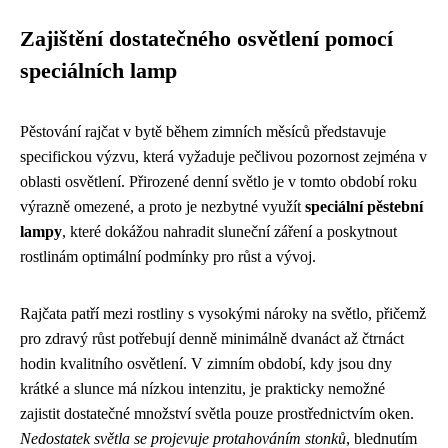
Zajištění dostatečného osvětlení pomocí
speciálních lamp
Pěstování rajčat v bytě během zimních měsíců představuje
specifickou výzvu, která vyžaduje pečlivou pozornost zejména v
oblasti osvětlení. Přirozené denní světlo je v tomto období roku
výrazně omezené, a proto je nezbytné využít
speciální pěstební
lampy
, které dokážou nahradit sluneční záření a poskytnout
rostlinám optimální podmínky pro růst a vývoj.
Rajčata patří mezi rostliny s vysokými nároky na světlo, přičemž
pro zdravý růst potřebují denně minimálně dvanáct až čtrnáct
hodin kvalitního osvětlení. V zimním období, kdy jsou dny
krátké a slunce má nízkou intenzitu, je prakticky nemožné
zajistit dostatečné množství světla pouze prostřednictvím oken.
Nedostatek světla se projevuje protahováním stonků
, blednutím