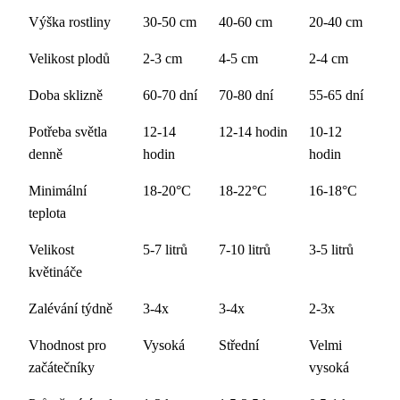
Výška rostliny
30-50 cm
40-60 cm
20-40 cm
Velikost plodů
2-3 cm
4-5 cm
2-4 cm
Doba sklizně
60-70 dní
70-80 dní
55-65 dní
Potřeba světla
12-14
12-14 hodin
10-12
denně
hodin
hodin
Minimální
18-20°C
18-22°C
16-18°C
teplota
Velikost
5-7 litrů
7-10 litrů
3-5 litrů
květináče
Zalévání týdně
3-4x
3-4x
2-3x
Vhodnost pro
Vysoká
Střední
Velmi
začátečníky
vysoká