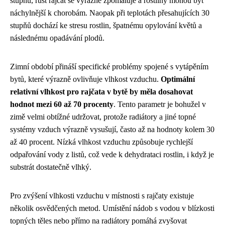
stupňů, růst rajčat se výrazně zpomaluje a rostliny mohou být
náchylnější k chorobám. Naopak při teplotách přesahujících 30
stupňů dochází ke stresu rostlin, špatnému opylování květů a
následnému opadávání plodů.
Zimní období přináší specifické problémy spojené s vytápěním
bytů, které výrazně ovlivňuje vlhkost vzduchu.
Optimální
relativní vlhkost pro rajčata v bytě by měla dosahovat
hodnot mezi 60 až 70 procenty
. Tento parametr je bohužel v
zimě velmi obtížné udržovat, protože radiátory a jiné topné
systémy vzduch výrazně vysušují, často až na hodnoty kolem 30
až 40 procent. Nízká vlhkost vzduchu způsobuje rychlejší
odpařování vody z listů, což vede k dehydrataci rostlin, i když je
substrát dostatečně vlhký.
Pro zvýšení vlhkosti vzduchu v místnosti s rajčaty existuje
několik osvědčených metod. Umístění nádob s vodou v blízkosti
topných těles nebo přímo na radiátory pomáhá zvyšovat