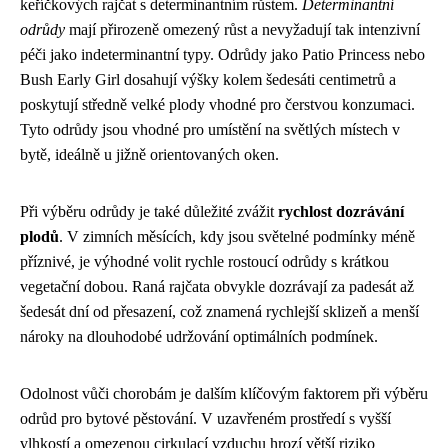
keříčkových rajčat s determinantním růstem.
Determinantní
odrůdy
mají přirozeně omezený růst a nevyžadují tak intenzivní
péči jako indeterminantní typy. Odrůdy jako Patio Princess nebo
Bush Early Girl dosahují výšky kolem šedesáti centimetrů a
poskytují středně velké plody vhodné pro čerstvou konzumaci.
Tyto odrůdy jsou vhodné pro umístění na světlých místech v
bytě, ideálně u jižně orientovaných oken.
Při výběru odrůdy je také důležité zvážit
rychlost dozrávání
plodů
. V zimních měsících, kdy jsou světelné podmínky méně
příznivé, je výhodné volit rychle rostoucí odrůdy s krátkou
vegetační dobou. Raná rajčata obvykle dozrávají za padesát až
šedesát dní od přesazení, což znamená rychlejší sklizeň a menší
nároky na dlouhodobé udržování optimálních podmínek.
Odolnost vůči chorobám je dalším klíčovým faktorem při výběru
odrůd pro bytové pěstování. V uzavřeném prostředí s vyšší
vlhkostí a omezenou cirkulací vzduchu hrozí větší riziko