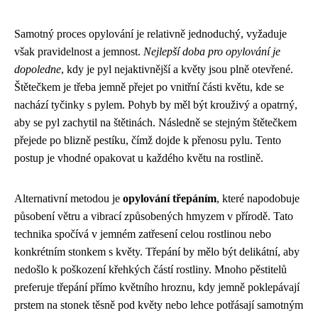
Samotný proces opylování je relativně jednoduchý, vyžaduje
však pravidelnost a jemnost.
Nejlepší doba pro opylování je
dopoledne
, kdy je pyl nejaktivnější a květy jsou plně otevřené.
Štětečkem je třeba jemně přejet po vnitřní části květu, kde se
nachází tyčinky s pylem. Pohyb by měl být krouživý a opatrný,
aby se pyl zachytil na štětinách. Následně se stejným štětečkem
přejede po blizně pestíku, čímž dojde k přenosu pylu. Tento
postup je vhodné opakovat u každého květu na rostlině.
Alternativní metodou je
opylování třepáním
, které napodobuje
působení větru a vibrací způsobených hmyzem v přírodě. Tato
technika spočívá v jemném zatřesení celou rostlinou nebo
konkrétním stonkem s květy. Třepání by mělo být delikátní, aby
nedošlo k poškození křehkých částí rostliny. Mnoho pěstitelů
preferuje třepání přímo květního hroznu, kdy jemně poklepávají
prstem na stonek těsně pod květy nebo lehce potřásají samotným