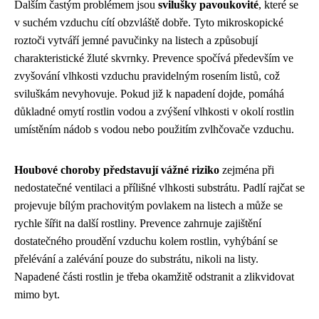
Dalším častým problémem jsou
svilušky pavoukovité
, které se
v suchém vzduchu cítí obzvláště dobře. Tyto mikroskopické
roztoči vytváří jemné pavučinky na listech a způsobují
charakteristické žluté skvrnky. Prevence spočívá především ve
zvyšování vlhkosti vzduchu pravidelným rosením listů, což
sviluškám nevyhovuje. Pokud již k napadení dojde, pomáhá
důkladné omytí rostlin vodou a zvýšení vlhkosti v okolí rostlin
umístěním nádob s vodou nebo použitím zvlhčovače vzduchu.
Houbové choroby představují vážné riziko
zejména při
nedostatečné ventilaci a přílišné vlhkosti substrátu. Padlí rajčat se
projevuje bílým prachovitým povlakem na listech a může se
rychle šířit na další rostliny. Prevence zahrnuje zajištění
dostatečného proudění vzduchu kolem rostlin, vyhýbání se
přelévání a zalévání pouze do substrátu, nikoli na listy.
Napadené části rostlin je třeba okamžitě odstranit a zlikvidovat
mimo byt.