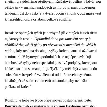
a jejich pravidelnému ošetřování. Rajčatové rostliny, i když jsou
pěstovány v menších nádobách uvnitř bytu, mají přirozenou
tendenci růst do výšky a vytvářet boční výhonky, což může vést
k nepřehlednosti a oslabení celkové rostliny.
Instalace opěrných tyček je nezbytná již v raných fázích růstu
rajčatových rostlin.
Optimální doba pro umístění opory je
přibližně dva až tři týdny po přesazení semenáčků do větších
nádob
, kdy rostlina dosahuje výšky kolem patnácti až dvaceti
centimetrů. V bytových podmínkách se nejlépe osvědčují
bambusové tyčky nebo speciální plastové podpěry, které jsou
lehké a snadno se manipulují. Tyčka by měla být zasunuta do
substrátu v bezpečné vzdálenosti od kořenového systému,
ideálně pět až sedm centimetrů od stonku, aby nedošlo k
poškození kořenů.
Rostlinu je třeba ke tyčce připevňovat postupně, jak roste.
Používejte měkké materiály jako jsou bavlněné proužky,