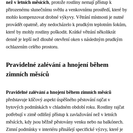
než v letních měsících
, protože rostliny nemají přístup k
přirozenému slunečnímu světlu a venkovnímu prostředí, které by
mohlo kompenzovat drobné výkyvy. Větrání místnosti je nutné
provádět opatrně, aby nedocházelo k prudkým teplotním šokům,
které by mohly rostliny poškodit. Krátké větrání několikrát
denně je lepší než dlouhé otevření oken s následným prudkým
ochlazením celého prostoru.
Pravidelné zalévání a hnojení během
zimních měsíců
Pravidelné zalévání a hnojení během zimních měsíců
představuje klíčový aspekt úspěšného pěstování rajčat v
bytových podmínkách v chladném období roku. Rostliny rajčat
potřebují v zimě odlišný přístup k zavlažování než v letních
měsících, kdy jsou běžně pěstovány venku nebo na balkónech.
Zimní podmínky v interiéru přinášejí specifické výzvy, které je