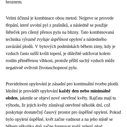
hroznem.
Velmi účinná je kombinace obou metod. Nejprve se provede
třepání, které uvolní pyl z prašníků, a následně se použije
štěteček pro cílený přenos pylu na blizny. Tato kombinovaná
technika
výrazně zvyšuje úspěšnost opylení
a následného
zavázání plodů. V bytových podmínkách během zimy, kdy je
vzduch často sušší kvůli topení, je důležité udržovat kolem
rostlin přiměřenou vlhkost, protože příliš suchý vzduch může
negativně ovlivnit životaschopnost pylu.
Pravidelnost opylování je zásadní pro kontinuální tvorbu plodů.
Ideální je provádět opylování
každý den nebo minimálně
obden
, jakmile se objeví nové otevřené květy. Rajčata mají tu
výhodu, že jejich květy zůstávají otevřené několik dní, což
poskytuje dostatečný časový prostor pro úspěšné opylení. Pokud
bylo opylení úspěšné, květ začne vadnout a na jeho místě se
během několika dnů začne formovat malý zelený plod.