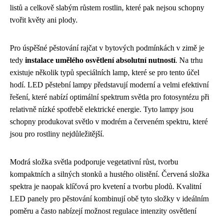
listů a celkově slabým růstem rostlin, které pak nejsou schopny
tvořit květy ani plody.
Pro úspěšné pěstování rajčat v bytových podmínkách v zimě je
tedy
instalace umělého osvětlení absolutní nutností
. Na trhu
existuje několik typů speciálních lamp, které se pro tento účel
hodí. LED pěstební lampy představují moderní a velmi efektivní
řešení, které nabízí optimální spektrum světla pro fotosyntézu při
relativně nízké spotřebě elektrické energie. Tyto lampy jsou
schopny produkovat světlo v modrém a červeném spektru, které
jsou pro rostliny nejdůležitější.
Modrá složka světla podporuje vegetativní růst, tvorbu
kompaktních a silných stonků a hustého olistění. Červená složka
spektra je naopak klíčová pro kvetení a tvorbu plodů. Kvalitní
LED panely pro pěstování kombinují obě tyto složky v ideálním
poměru a často nabízejí možnost regulace intenzity osvětlení