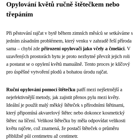
Opylování květů ručně štětečkem nebo
třepáním
Při pěstování rajčat v bytě během zimních měsíců se setkáváme s
jedním zásadním problémem, který venku v zahradě řeší příroda
sama – chybí zde
přirození opylovači jako včely a čmeláci
. V
uzavřených prostorách bytu je proto nezbytné převzít jejich roli
a postarat se o opylení květů manuálně. Tento proces je klíčový
pro úspěšné vytvoření plodů a bohatou úrodu rajčat.
Ruční opylování pomocí štětečku
patří mezi nejšetrnější a
nejefektivnější metody, jak zajistit přenos pylu mezi květy.
Ideální je použít malý měkký štěteček s přírodními štětinami,
který připomíná akvarelový štětec nebo dokonce kosmetický
štětec na líčení. Velikost štětečku by měla odpovídat velikosti
květu rajčete, což znamená, že postačí štěteček o průměru
přibližně půl centimetru až centimetr.