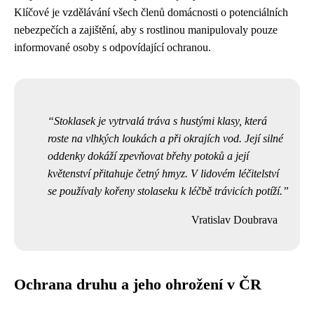
Klíčové je vzdělávání všech členů domácnosti o potenciálních
nebezpečích a zajištění, aby s rostlinou manipulovaly pouze
informované osoby s odpovídající ochranou.
Stoklasek je vytrvalá tráva s hustými klasy, která
roste na vlhkých loukách a při okrajích vod. Její silné
oddenky dokáží zpevňovat břehy potoků a její
květenství přitahuje četný hmyz. V lidovém léčitelství
se používaly kořeny stolaseku k léčbě trávicích potíží.
Vratislav Doubrava
Ochrana druhu a jeho ohrožení v ČR