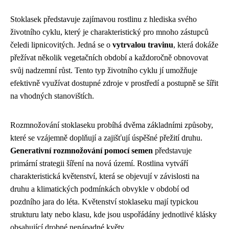
Stoklasek představuje zajímavou rostlinu z hlediska svého
životního cyklu, který je charakteristický pro mnoho zástupců
čeledi lipnicovitých. Jedná se o
vytrvalou travinu
, která dokáže
přežívat několik vegetačních období a každoročně obnovovat
svůj nadzemní růst. Tento typ životního cyklu jí umožňuje
efektivně využívat dostupné zdroje v prostředí a postupně se šířit
na vhodných stanovištích.
Rozmnožování stoklaseku probíhá dvěma základními způsoby,
které se vzájemně doplňují a zajišťují úspěšné přežití druhu.
Generativní rozmnožování pomocí semen
představuje
primární strategii šíření na nová území. Rostlina vytváří
charakteristická květenství, která se objevují v závislosti na
druhu a klimatických podmínkách obvykle v období od
pozdního jara do léta. Květenství stoklaseku mají typickou
strukturu laty nebo klasu, kde jsou uspořádány jednotlivé klásky
obsahující drobné nenápadné květy.