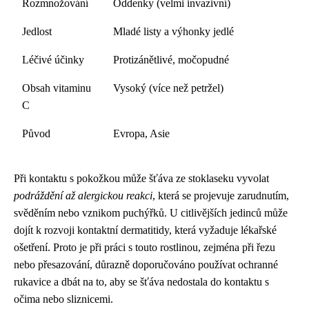
Rozmnožování
Oddenky (velmi invazivní)
Jedlost
Mladé listy a výhonky jedlé
Léčivé účinky
Protizánětlivé, močopudné
Obsah vitaminu
Vysoký (více než petržel)
C
Původ
Evropa, Asie
Při kontaktu s pokožkou může šťáva ze stoklaseku vyvolat
podráždění až alergickou reakci
, která se projevuje zarudnutím,
svěděním nebo vznikom puchýřků. U citlivějších jedinců může
dojít k rozvoji kontaktní dermatitidy, která vyžaduje lékařské
ošetření. Proto je při práci s touto rostlinou, zejména při řezu
nebo přesazování, důrazně doporučováno používat ochranné
rukavice a dbát na to, aby se šťáva nedostala do kontaktu s
očima nebo sliznicemi.