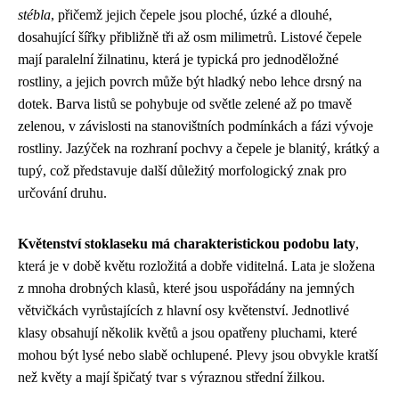
stébla
, přičemž jejich čepele jsou ploché, úzké a dlouhé,
dosahující šířky přibližně tři až osm milimetrů. Listové čepele
mají paralelní žilnatinu, která je typická pro jednoděložné
rostliny, a jejich povrch může být hladký nebo lehce drsný na
dotek. Barva listů se pohybuje od světle zelené až po tmavě
zelenou, v závislosti na stanovištních podmínkách a fázi vývoje
rostliny. Jazýček na rozhraní pochvy a čepele je blanitý, krátký a
tupý, což představuje další důležitý morfologický znak pro
určování druhu.
Květenství stoklaseku má charakteristickou podobu laty
,
která je v době květu rozložitá a dobře viditelná. Lata je složena
z mnoha drobných klasů, které jsou uspořádány na jemných
větvičkách vyrůstajících z hlavní osy květenství. Jednotlivé
klasy obsahují několik květů a jsou opatřeny pluchami, které
mohou být lysé nebo slabě ochlupené. Plevy jsou obvykle kratší
než květy a mají špičatý tvar s výraznou střední žilkou.