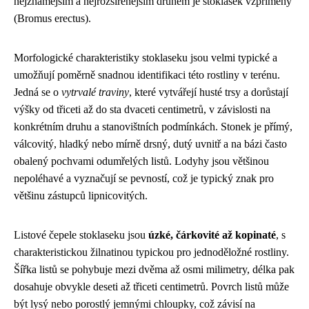
nejznámějším a nejrozšířenějším druhem je stoklasek vzpřímený
(Bromus erectus).
Morfologické charakteristiky stoklaseku jsou velmi typické a
umožňují poměrně snadnou identifikaci této rostliny v terénu.
Jedná se o
vytrvalé traviny
, které vytvářejí husté trsy a dorůstají
výšky od třiceti až do sta dvaceti centimetrů, v závislosti na
konkrétním druhu a stanovištních podmínkách. Stonek je přímý,
válcovitý, hladký nebo mírně drsný, dutý uvnitř a na bázi často
obalený pochvami odumřelých listů. Lodyhy jsou většinou
nepoléhavé a vyznačují se pevností, což je typický znak pro
většinu zástupců lipnicovitých.
Listové čepele stoklaseku jsou
úzké, čárkovité až kopinaté
, s
charakteristickou žilnatinou typickou pro jednoděložné rostliny.
Šířka listů se pohybuje mezi dvěma až osmi milimetry, délka pak
dosahuje obvykle deseti až třiceti centimetrů. Povrch listů může
být lysý nebo porostlý jemnými chloupky, což závisí na