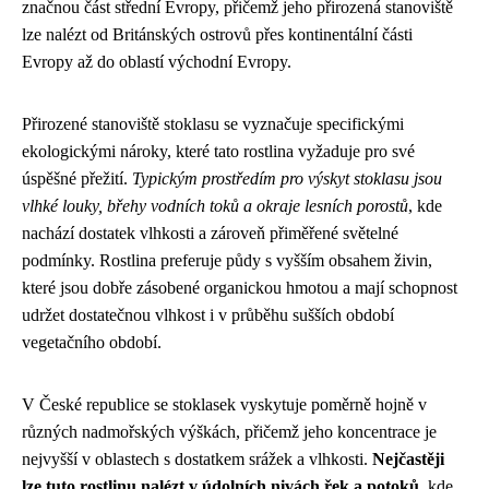
značnou část střední Evropy, přičemž jeho přirozená stanoviště
lze nalézt od Británských ostrovů přes kontinentální části
Evropy až do oblastí východní Evropy.
Přirozené stanoviště stoklasu se vyznačuje specifickými
ekologickými nároky, které tato rostlina vyžaduje pro své
úspěšné přežití.
Typickým prostředím pro výskyt stoklasu jsou
vlhké louky, břehy vodních toků a okraje lesních porostů
, kde
nachází dostatek vlhkosti a zároveň přiměřené světelné
podmínky. Rostlina preferuje půdy s vyšším obsahem živin,
které jsou dobře zásobené organickou hmotou a mají schopnost
udržet dostatečnou vlhkost i v průběhu sušších období
vegetačního období.
V České republice se stoklasek vyskytuje poměrně hojně v
různých nadmořských výškách, přičemž jeho koncentrace je
nejvyšší v oblastech s dostatkem srážek a vlhkosti.
Nejčastěji
lze tuto rostlinu nalézt v údolních nivách řek a potoků
, kde