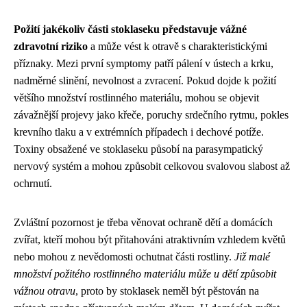
Požití jakékoliv části stoklaseku představuje vážné
zdravotní riziko
a může vést k otravě s charakteristickými
příznaky. Mezi první symptomy patří pálení v ústech a krku,
nadměrné slinění, nevolnost a zvracení. Pokud dojde k požití
většího množství rostlinného materiálu, mohou se objevit
závažnější projevy jako křeče, poruchy srdečního rytmu, pokles
krevního tlaku a v extrémních případech i dechové potíže.
Toxiny obsažené ve stoklaseku působí na parasympatický
nervový systém a mohou způsobit celkovou svalovou slabost až
ochrnutí.
Zvláštní pozornost je třeba věnovat ochraně dětí a domácích
zvířat, kteří mohou být přitahováni atraktivním vzhledem květů
nebo mohou z nevědomosti ochutnat části rostliny.
Již malé
množství požitého rostlinného materiálu může u dětí způsobit
vážnou otravu
, proto by stoklasek neměl být pěstován na