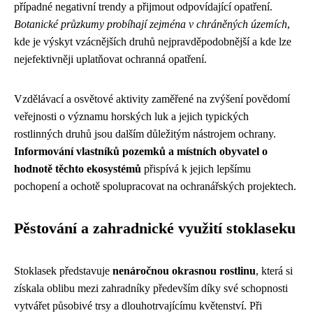
případné negativní trendy a přijmout odpovídající opatření.
Botanické průzkumy probíhají zejména v chráněných územích
,
kde je výskyt vzácnějších druhů nejpravděpodobnější a kde lze
nejefektivněji uplatňovat ochranná opatření.
Vzdělávací a osvětové aktivity zaměřené na zvýšení povědomí
veřejnosti o významu horských luk a jejich typických
rostlinných druhů jsou dalším důležitým nástrojem ochrany.
Informování vlastníků pozemků a místních obyvatel o
hodnotě těchto ekosystémů
přispívá k jejich lepšímu
pochopení a ochotě spolupracovat na ochranářských projektech.
Pěstování a zahradnické využití stoklaseku
Stoklasek představuje
nenáročnou okrasnou rostlinu
, která si
získala oblibu mezi zahradníky především díky své schopnosti
vytvářet působivé trsy a dlouhotrvajícímu květenství. Při