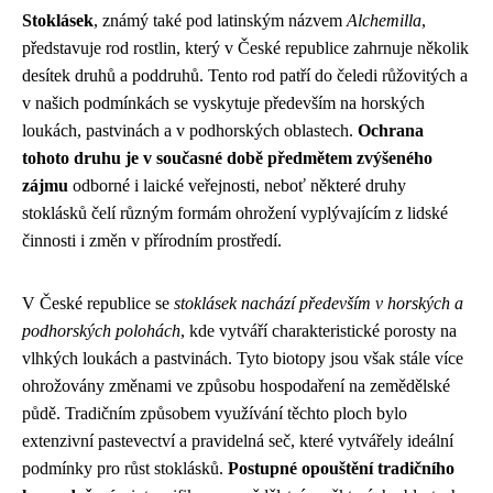
Stoklásek
, známý také pod latinským názvem
Alchemilla
,
představuje rod rostlin, který v České republice zahrnuje několik
desítek druhů a poddruhů. Tento rod patří do čeledi růžovitých a
v našich podmínkách se vyskytuje především na horských
loukách, pastvinách a v podhorských oblastech.
Ochrana
tohoto druhu je v současné době předmětem zvýšeného
zájmu
odborné i laické veřejnosti, neboť některé druhy
stoklásků čelí různým formám ohrožení vyplývajícím z lidské
činnosti i změn v přírodním prostředí.
V České republice se
stoklásek nachází především v horských a
podhorských polohách
, kde vytváří charakteristické porosty na
vlhkých loukách a pastvinách. Tyto biotopy jsou však stále více
ohrožovány změnami ve způsobu hospodaření na zemědělské
půdě. Tradičním způsobem využívání těchto ploch bylo
extenzivní pastevectví a pravidelná seč, které vytvářely ideální
podmínky pro růst stoklásků.
Postupné opouštění tradičního