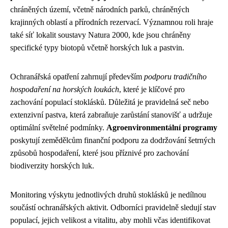
chráněných území, včetně národních parků, chráněných
krajinných oblastí a přírodních rezervací. Významnou roli hraje
také síť lokalit soustavy Natura 2000, kde jsou chráněny
specifické typy biotopů včetně horských luk a pastvin.
Ochranářská opatření zahrnují především
podporu tradičního
hospodaření na horských loukách
, které je klíčové pro
zachování populací stoklásků. Důležitá je pravidelná seč nebo
extenzivní pastva, která zabraňuje zarůstání stanovišť a udržuje
optimální světelné podmínky.
Agroenvironmentální programy
poskytují zemědělcům finanční podporu za dodržování šetrných
způsobů hospodaření, které jsou příznivé pro zachování
biodiverzity horských luk.
Monitoring výskytu jednotlivých druhů stoklásků je nedílnou
součástí ochranářských aktivit. Odborníci pravidelně sledují stav
populací, jejich velikost a vitalitu, aby mohli včas identifikovat