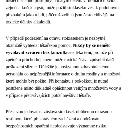
místech snadno přístupných malým dětem. U domácích zvířat,
zejména koček a psů, může požití stoklaseku vést k podobným
příznakům jako u lidí, přičemž zvířata jsou často citlivější na
toxické účinky alkaloidů.
V případě podezření na otravu stoklasekem je nezbytné
okamžitě vyhledat lékařskou pomoc.
Nikdy by se nemělo
vyvolávat zvracení bez konzultace s lékařem
, protože při
zpětném průchodu jícnem může toxická šťáva způsobit další
poškození sliznic. Důležité je poskytnout zdravotnickému
personálu co nejpřesnější informace o druhu rostliny a množství,
které mohlo být požito. Při kontaktu s pokožkou je nutné
postižené místo důkladně opláchnout velkým množstvím vody a
v případě přetrvávajících potíží navštívit lékaře.
Přes svou jedovatost zůstává stoklasek oblíbenou okrasnou
rostlinou, která při správném zacházení a dodržování
bezpečnostních opatření nepředstavuje významné riziko.