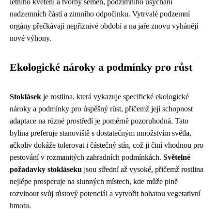
letního kvetení a tvorby semen, podzimního usychání
nadzemních částí a zimního odpočinku. Vytrvalé podzemní
orgány přečkávají nepříznivé období a na jaře znovu vyhánějí
nové výhony.
Ekologické nároky a podmínky pro růst
Stoklásek
je rostlina, která vykazuje specifické ekologické
nároky a podmínky pro úspěšný růst, přičemž její schopnost
adaptace na různé prostředí je poměrně pozoruhodná. Tato
bylina preferuje stanoviště s dostatečným množstvím světla,
ačkoliv dokáže tolerovat i částečný stín, což ji činí vhodnou pro
pestování v rozmanitých zahradních podmínkách.
Světelné
požadavky stokláseku
jsou střední až vysoké, přičemž rostlina
nejlépe prosperuje na slunných místech, kde může plně
rozvinout svůj růstový potenciál a vytvořit bohatou vegetativní
hmotu.