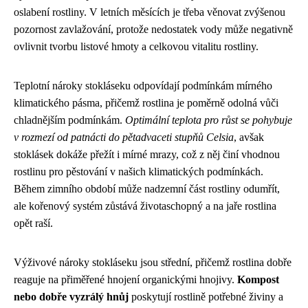
oslabení rostliny. V letních měsících je třeba věnovat zvýšenou
pozornost zavlažování, protože nedostatek vody může negativně
ovlivnit tvorbu listové hmoty a celkovou vitalitu rostliny.
Teplotní nároky stokláseku odpovídají podmínkám mírného
klimatického pásma, přičemž rostlina je poměrně odolná vůči
chladnějším podmínkám.
Optimální teplota pro růst se pohybuje
v rozmezí od patnácti do pětadvaceti stupňů Celsia
, avšak
stoklásek dokáže přežít i mírné mrazy, což z něj činí vhodnou
rostlinu pro pěstování v našich klimatických podmínkách.
Během zimního období může nadzemní část rostliny odumřít,
ale kořenový systém zůstává životaschopný a na jaře rostlina
opět raší.
Výživové nároky stokláseku jsou střední, přičemž rostlina dobře
reaguje na přiměřené hnojení organickými hnojivy.
Kompost
nebo dobře vyzrálý hnůj
poskytují rostlině potřebné živiny a