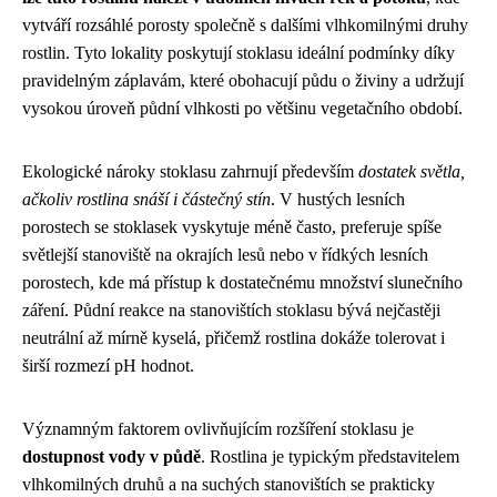
vytváří rozsáhlé porosty společně s dalšími vlhkomilnými druhy
rostlin. Tyto lokality poskytují stoklasu ideální podmínky díky
pravidelným záplavám, které obohacují půdu o živiny a udržují
vysokou úroveň půdní vlhkosti po většinu vegetačního období.
Ekologické nároky stoklasu zahrnují především
dostatek světla,
ačkoliv rostlina snáší i částečný stín
. V hustých lesních
porostech se stoklasek vyskytuje méně často, preferuje spíše
světlejší stanoviště na okrajích lesů nebo v řídkých lesních
porostech, kde má přístup k dostatečnému množství slunečního
záření. Půdní reakce na stanovištích stoklasu bývá nejčastěji
neutrální až mírně kyselá, přičemž rostlina dokáže tolerovat i
širší rozmezí pH hodnot.
Významným faktorem ovlivňujícím rozšíření stoklasu je
dostupnost vody v půdě
. Rostlina je typickým představitelem
vlhkomilných druhů a na suchých stanovištích se prakticky