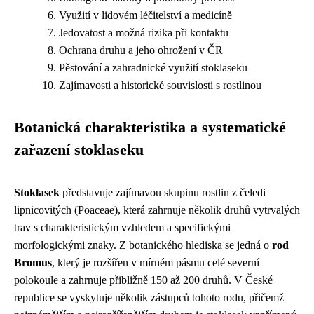
Využití v lidovém léčitelství a medicíně
Jedovatost a možná rizika při kontaktu
Ochrana druhu a jeho ohrožení v ČR
Pěstování a zahradnické využití stoklaseku
Zajímavosti a historické souvislosti s rostlinou
Botanická charakteristika a systematické
zařazení stoklaseku
Stoklasek
představuje zajímavou skupinu rostlin z čeledi
lipnicovitých (Poaceae), která zahrnuje několik druhů vytrvalých
trav s charakteristickým vzhledem a specifickými
morfologickými znaky. Z botanického hlediska se jedná o
rod
Bromus
, který je rozšířen v mírném pásmu celé severní
polokoule a zahrnuje přibližně 150 až 200 druhů. V České
republice se vyskytuje několik zástupců tohoto rodu, přičemž