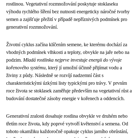
rostlinou. Vegetativní rozmnožování poskytuje stoklaseku
výhodu rychlého šíření bez nutnosti energeticky náročné tvorby
semen a zajišťuje přežití v případě nepříznivých podmínek pro
generativní rozmnožování.
Životní cyklus začína klíčením semene, ke kterému dochází za
vhodných podmínek vlhkosti a teploty, obvykle na jaře nebo na
podzim.
Mladá rostlinka nejprve investuje energii do vývoje
kořenového systému
, který jí umožní účinně přijímat vodu a
živiny z půdy. Následně se rozvíjí nadzemní část s
charakteristickými úzkými listy typickými pro trávy. V prvním
roce života se stoklasek zaměřuje především na vegetativní růst a
budování dostatečné zásoby energie v kořenech a oddencích.
Generativní zralosti dosahuje rostlina obvykle ve druhém nebo
třetím roce života, kdy poprvé vytvoří květenství a semena. Od
tohoto okamžiku každoročně opakuje cyklus jarního obrůstání,