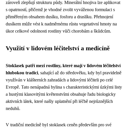
zároveň zlepšují strukturu půdy. Minerální hnojiva lze aplikovat
s opatrností, přičemž je vhodné zvolit vyváženou formulaci s
přiměřeným obsahem dusíku, fosforu a draslíku. Přehnojení
dusíkem může vést k nadměrnému růstu vegetativní hmoty na
úkor celkové odolnosti rostliny vůči chorobám a škůdcům.
Využití v lidovém léčitelství a medicíně
Stoklasek patří mezi rostliny, které mají v lidovém léčitelství
hlubokou tradici
, sahající až do středověku, kdy byl pravidelně
využíván v klášterních zahradách a lidovými léčiteli po celé
Evropě. Tato nenápadná bylina s charakteristickými úzkými listy
a hustými klasovitými květenstvími obsahuje řadu biologicky
aktivních látek, které našly uplatnění při léčbě nejrůznějších
neduhů.
V tradiční medicíně byl stoklasek ceněn především pro své