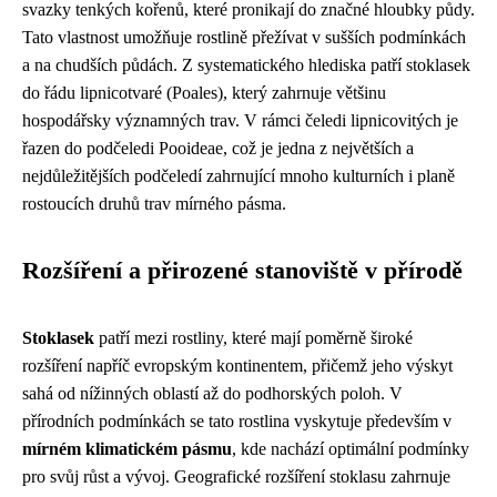
svazky tenkých kořenů, které pronikají do značné hloubky půdy.
Tato vlastnost umožňuje rostlině přežívat v sušších podmínkách
a na chudších půdách. Z systematického hlediska patří stoklasek
do řádu lipnicotvaré (Poales), který zahrnuje většinu
hospodářsky významných trav. V rámci čeledi lipnicovitých je
řazen do podčeledi Pooideae, což je jedna z největších a
nejdůležitějších podčeledí zahrnující mnoho kulturních i planě
rostoucích druhů trav mírného pásma.
Rozšíření a přirozené stanoviště v přírodě
Stoklasek
patří mezi rostliny, které mají poměrně široké
rozšíření napříč evropským kontinentem, přičemž jeho výskyt
sahá od nížinných oblastí až do podhorských poloh. V
přírodních podmínkách se tato rostlina vyskytuje především v
mírném klimatickém pásmu
, kde nachází optimální podmínky
pro svůj růst a vývoj. Geografické rozšíření stoklasu zahrnuje