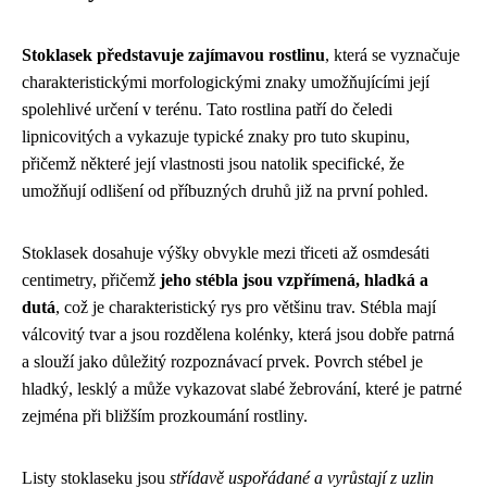
Stoklasek představuje zajímavou rostlinu
, která se vyznačuje
charakteristickými morfologickými znaky umožňujícími její
spolehlivé určení v terénu. Tato rostlina patří do čeledi
lipnicovitých a vykazuje typické znaky pro tuto skupinu,
přičemž některé její vlastnosti jsou natolik specifické, že
umožňují odlišení od příbuzných druhů již na první pohled.
Stoklasek dosahuje výšky obvykle mezi třiceti až osmdesáti
centimetry, přičemž
jeho stébla jsou vzpřímená, hladká a
dutá
, což je charakteristický rys pro většinu trav. Stébla mají
válcovitý tvar a jsou rozdělena kolénky, která jsou dobře patrná
a slouží jako důležitý rozpoznávací prvek. Povrch stébel je
hladký, lesklý a může vykazovat slabé žebrování, které je patrné
zejména při bližším prozkoumání rostliny.
Listy stoklaseku jsou
střídavě uspořádané a vyrůstají z uzlin