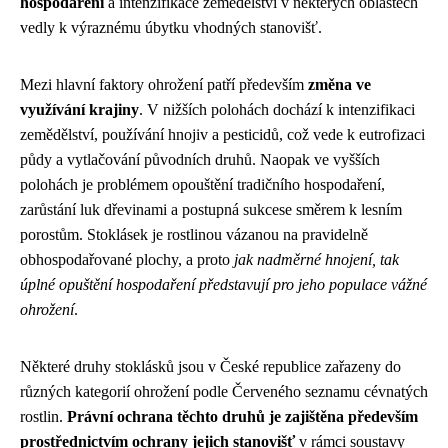
hospodaření
a intenzifikace zemědělství v některých oblastech
vedly k výraznému úbytku vhodných stanovišť.
Mezi hlavní faktory ohrožení patří především
změna ve
využívání krajiny
. V nižších polohách dochází k intenzifikaci
zemědělství, používání hnojiv a pesticidů, což vede k eutrofizaci
půdy a vytlačování původních druhů. Naopak ve vyšších
polohách je problémem opouštění tradičního hospodaření,
zarůstání luk dřevinami a postupná sukcese směrem k lesním
porostům. Stoklásek je rostlinou vázanou na pravidelně
obhospodařované plochy, a proto
jak nadměrné hnojení, tak
úplné opuštění hospodaření představují pro jeho populace vážné
ohrožení
.
Některé druhy stoklásků jsou v České republice zařazeny do
různých kategorií ohrožení podle Červeného seznamu cévnatých
rostlin.
Právní ochrana těchto druhů je zajištěna především
prostřednictvím ochrany jejich stanovišť
v rámci soustavy