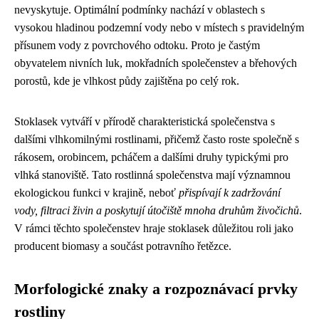
nevyskytuje. Optimální podmínky nachází v oblastech s
vysokou hladinou podzemní vody nebo v místech s pravidelným
přísunem vody z povrchového odtoku. Proto je častým
obyvatelem nivních luk, mokřadních společenstev a břehových
porostů, kde je vlhkost půdy zajištěna po celý rok.
Stoklasek vytváří v přírodě charakteristická společenstva s
dalšími vlhkomilnými rostlinami, přičemž často roste společně s
rákosem, orobincem, pcháčem a dalšími druhy typickými pro
vlhká stanoviště. Tato rostlinná společenstva mají významnou
ekologickou funkci v krajině, neboť
přispívají k zadržování
vody, filtraci živin a poskytují útočiště mnoha druhům živočichů
.
V rámci těchto společenstev hraje stoklasek důležitou roli jako
producent biomasy a součást potravního řetězce.
Morfologické znaky a rozpoznávací prvky
rostliny