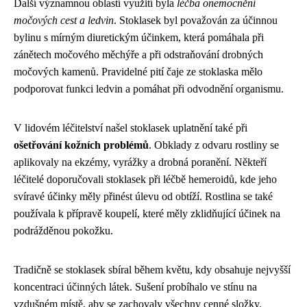
Další významnou oblastí využití byla
léčba onemocnění
močových cest a ledvin
. Stoklasek byl považován za účinnou
bylinu s mírným diuretickým účinkem, která pomáhala při
zánětech močového měchýře a při odstraňování drobných
močových kamenů. Pravidelné pití čaje ze stoklaska mělo
podporovat funkci ledvin a pomáhat při odvodnění organismu.
V lidovém léčitelství našel stoklasek uplatnění také při
ošetřování kožních problémů
. Obklady z odvaru rostliny se
aplikovaly na ekzémy, vyrážky a drobná poranění. Někteří
léčitelé doporučovali stoklasek při léčbě hemeroidů, kde jeho
svíravé účinky měly přinést úlevu od obtíží. Rostlina se také
používala k přípravě koupelí, které měly zklidňující účinek na
podrážděnou pokožku.
Tradičně se stoklasek sbíral během květu, kdy obsahuje nejvyšší
koncentraci účinných látek. Sušení probíhalo ve stínu na
vzdušném místě, aby se zachovaly všechny cenné složky.