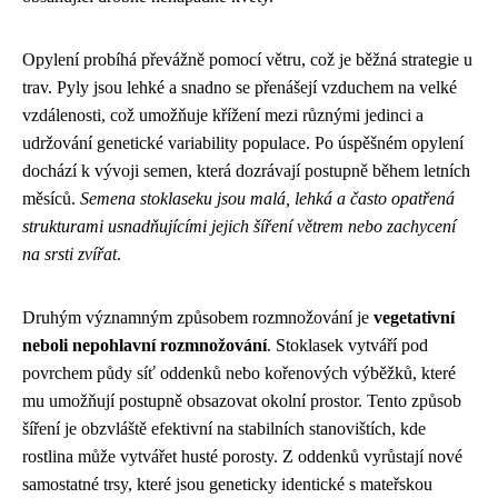
Opylení probíhá převážně pomocí větru, což je běžná strategie u
trav. Pyly jsou lehké a snadno se přenášejí vzduchem na velké
vzdálenosti, což umožňuje křížení mezi různými jedinci a
udržování genetické variability populace. Po úspěšném opylení
dochází k vývoji semen, která dozrávají postupně během letních
měsíců.
Semena stoklaseku jsou malá, lehká a často opatřená
strukturami usnadňujícími jejich šíření větrem nebo zachycení
na srsti zvířat
.
Druhým významným způsobem rozmnožování je
vegetativní
neboli nepohlavní rozmnožování
. Stoklasek vytváří pod
povrchem půdy síť oddenků nebo kořenových výběžků, které
mu umožňují postupně obsazovat okolní prostor. Tento způsob
šíření je obzvláště efektivní na stabilních stanovištích, kde
rostlina může vytvářet husté porosty. Z oddenků vyrůstají nové
samostatné trsy, které jsou geneticky identické s mateřskou