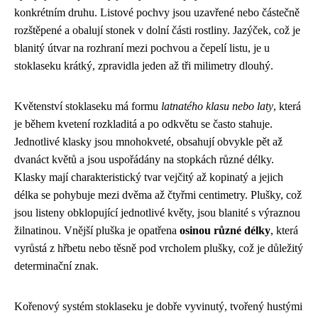
konkrétním druhu. Listové pochvy jsou uzavřené nebo částečně
rozštěpené a obalují stonek v dolní části rostliny. Jazýček, což je
blanitý útvar na rozhraní mezi pochvou a čepelí listu, je u
stoklaseku krátký, zpravidla jeden až tři milimetry dlouhý.
Květenství stoklaseku má formu
latnatého klasu nebo laty
, která
je během kvetení rozkladitá a po odkvětu se často stahuje.
Jednotlivé klasky jsou mnohokveté, obsahují obvykle pět až
dvanáct květů a jsou uspořádány na stopkách různé délky.
Klasky mají charakteristický tvar vejčitý až kopinatý a jejich
délka se pohybuje mezi dvěma až čtyřmi centimetry. Plušky, což
jsou listeny obklopující jednotlivé květy, jsou blanité s výraznou
žilnatinou. Vnější pluška je opatřena
osinou různé délky
, která
vyrůstá z hřbetu nebo těsně pod vrcholem plušky, což je důležitý
determinační znak.
Kořenový systém stoklaseku je dobře vyvinutý, tvořený hustými