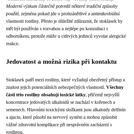
Moderní výzkum částečně potvrdil některé tradiční způsoby
použití
, zejména pokud jde o protizánětlivé a antimikrobiální
vlastnosti rostliny. Přesto je důležité zdůraznit, že stoklasek by
měl být používán s rozvahou a nejlépe po konzultaci s
odborníkem, protože může u citlivých jedinců vyvolat alergické
reakce.
Jedovatost a možná rizika při kontaktu
Stoklasek patří mezi rostliny, které vyžadují obezřetný přístup a
znalost jejich potenciálních nebezpečných vlastností.
Všechny
části této rostliny obsahují toxické látky
, přičemž nejvyšší
koncentrace jedovatých alkaloidů se nachází v kořenech a
semenech. Hlavními toxickými složkami jsou alkaloidy delfinín
a ajacin, které působí na nervový systém a mohou způsobit
vážné zdravotní komplikace při nesprávném zacházení s
rostlinou.