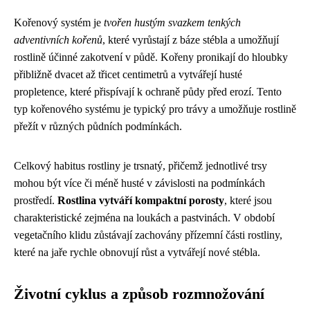
Kořenový systém je
tvořen hustým svazkem tenkých
adventivních kořenů
, které vyrůstají z báze stébla a umožňují
rostlině účinné zakotvení v půdě. Kořeny pronikají do hloubky
přibližně dvacet až třicet centimetrů a vytvářejí husté
propletence, které přispívají k ochraně půdy před erozí. Tento
typ kořenového systému je typický pro trávy a umožňuje rostlině
přežít v různých půdních podmínkách.
Celkový habitus rostliny je trsnatý, přičemž jednotlivé trsy
mohou být více či méně husté v závislosti na podmínkách
prostředí.
Rostlina vytváří kompaktní porosty
, které jsou
charakteristické zejména na loukách a pastvinách. V období
vegetačního klidu zůstávají zachovány přízemní části rostliny,
které na jaře rychle obnovují růst a vytvářejí nové stébla.
Životní cyklus a způsob rozmnožování