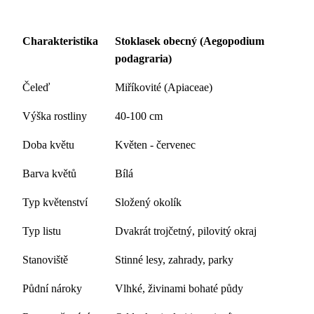
Charakteristika
Stoklasek obecný (Aegopodium
podagraria)
Čeleď
Miříkovité (Apiaceae)
Výška rostliny
40-100 cm
Doba květu
Květen - červenec
Barva květů
Bílá
Typ květenství
Složený okolík
Typ listu
Dvakrát trojčetný, pilovitý okraj
Stanoviště
Stinné lesy, zahrady, parky
Půdní nároky
Vlhké, živinami bohaté půdy