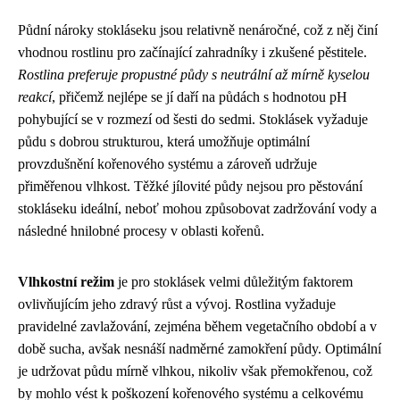
Půdní nároky stokláseku jsou relativně nenáročné, což z něj činí
vhodnou rostlinu pro začínající zahradníky i zkušené pěstitele.
Rostlina preferuje propustné půdy s neutrální až mírně kyselou
reakcí
, přičemž nejlépe se jí daří na půdách s hodnotou pH
pohybující se v rozmezí od šesti do sedmi. Stoklásek vyžaduje
půdu s dobrou strukturou, která umožňuje optimální
provzdušnění kořenového systému a zároveň udržuje
přiměřenou vlhkost. Těžké jílovité půdy nejsou pro pěstování
stokláseku ideální, neboť mohou způsobovat zadržování vody a
následné hnilobné procesy v oblasti kořenů.
Vlhkostní režim
je pro stoklásek velmi důležitým faktorem
ovlivňujícím jeho zdravý růst a vývoj. Rostlina vyžaduje
pravidelné zavlažování, zejména během vegetačního období a v
době sucha, avšak nesnáší nadměrné zamokření půdy. Optimální
je udržovat půdu mírně vlhkou, nikoliv však přemokřenou, což
by mohlo vést k poškození kořenového systému a celkovému