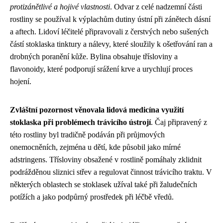
protizánětlivé a hojivé vlastnosti
. Odvar z celé nadzemní části
rostliny se používal k výplachům dutiny ústní při zánětech dásní
a aftech. Lidoví léčitelé připravovali z čerstvých nebo sušených
částí stoklaska tinktury a nálevy, které sloužily k ošetřování ran a
drobných poranění kůže. Bylina obsahuje třísloviny a
flavonoidy, které podporují srážení krve a urychlují proces
hojení.
Zvláštní pozornost věnovala lidová medicína využití
stoklaska při problémech trávicího ústrojí
. Čaj připravený z
této rostliny byl tradičně podáván při průjmových
onemocněních, zejména u dětí, kde působil jako mírné
adstringens. Třísloviny obsažené v rostlině pomáhaly zklidnit
podrážděnou sliznici střev a regulovat činnost trávicího traktu. V
některých oblastech se stoklasek užíval také při žaludečních
potížích a jako podpůrný prostředek při léčbě vředů.