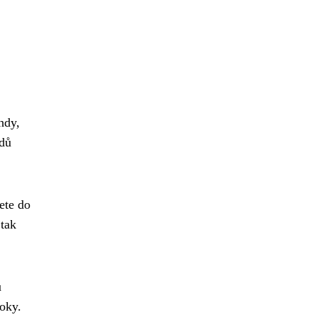
hdy,
udů
ete do
 tak
u
oky.