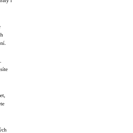
rály i
e
ch
ní.
.
síte
et,
te
ých