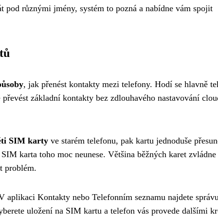
át pod různými jmény, systém to pozná a nabídne vám spojit
tů
způsoby
, jak přenést kontakty mezi telefony. Hodí se hlavně te
e převést základní kontakty bez zdlouhavého nastavování clo
ěti SIM karty
ve starém telefonu, pak kartu jednoduše přesun
 – SIM karta toho moc neunese. Většina běžných karet zvládne
ýt problém.
 V aplikaci Kontakty nebo Telefonním seznamu najdete správ
berete uložení na SIM kartu a telefon vás provede dalšími kr