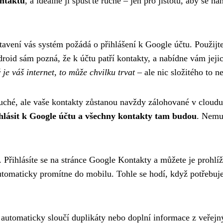
ontaktů
, a ideálně ji spusťte ručně – jen pro jistotu, aby se nah
tavení vás systém požádá o přihlášení k Google účtu. Použijt
droid sám pozná, že k účtu patří kontakty, a nabídne vám jeji
je váš internet, to může chvilku trvat
– ale nic složitého to ne
duché, ale vaše kontakty zůstanou navždy zálohované v cloudu
ihlásit k Google účtu a všechny kontakty tam budou
. Nemu
 Přihlásíte se na stránce Google Kontakty a můžete je prohlíž
tomaticky promítne do mobilu. Tohle se hodí, když potřebuje
 automaticky sloučí duplikáty nebo doplní informace z veřejn