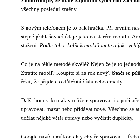
Zkontrolujte, že máte zapnutou synchronizaci k
všechny poslední změny.
S novým telefonem je to pak hračka. Při prvním nas
stejné přihlašovací údaje jako na starém mobilu. An
stažení.
Podle toho, kolik kontaktů máte a jak rychlý 
Co je na téhle metodě skvělé? Nejen že je to jedno
Ztratíte mobil? Koupíte si za rok nový?
Stačí se př
řešit, že přijdete o důležitá čísla nebo emaily.
Další bonus: kontakty můžete spravovat i z počítače.
upravovat, mazat nebo přidávat nové. Všechno se au
udělat nějaké větší úpravy nebo vyčistit duplicity.
Google navíc umí kontakty chytře spravovat – třeba