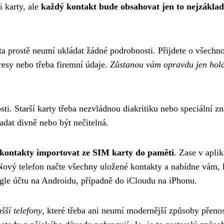
 karty, ale
každý kontakt bude obsahovat jen to nejzáklad
ta prostě neumí ukládat žádné podrobnosti. Přijdete o všechn
resy nebo třeba firemní údaje.
Zůstanou vám opravdu jen hol
ti. Starší karty třeba nezvládnou diakritiku nebo speciální zn
at divně nebo být nečitelná.
kontakty importovat ze SIM karty do paměti
. Zase v aplik
Nový telefon načte všechny uložené kontakty a nabídne vám,
gle účtu na Androidu, případně do iCloudu na iPhonu.
šší telefony
, které třeba ani neumí modernější způsoby přeno