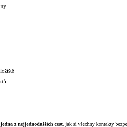
ony
ložiště
ktů
jedna z nejjednodušších cest
, jak si všechny kontakty bezp