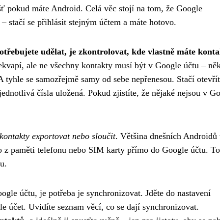
ášť pokud máte Android. Celá věc stojí na tom, že Google
– stačí se přihlásit stejným účtem a máte hotovo.
otřebujete udělat, je zkontrolovat, kde vlastně máte kont
ekvapí, ale ne všechny kontakty musí být v Google účtu – něk
A tyhle se samozřejmě samy od sebe nepřenesou. Stačí otevřít
ednotlivá čísla uložená. Pokud zjistíte, že nějaké nejsou v G
kontakty exportovat nebo sloučit
. Většina dnešních Androidů
o z paměti telefonu nebo SIM karty přímo do Google účtu. To
u.
ogle účtu, je potřeba je synchronizovat. Jděte do nastavení
le účet. Uvidíte seznam věcí, co se dají synchronizovat.