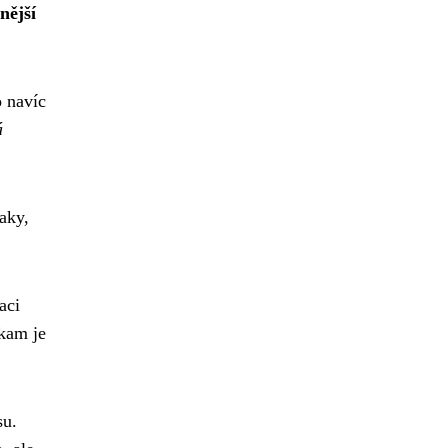
nější
o navíc
á
aky,
aci
 kam je
su.