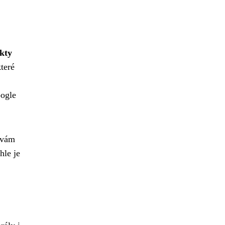
akty
teré
oogle
 vám
hle je