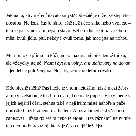
Jak na to, aby měření dávalo smysl? Důležité je držet se stejného
postupu. Nejlepší čas je ráno, ještě než něco sníte nebo vypijete –
tělo je pak v nejstabilnějším stavu. Během dne se totiž všechno
mění kvůli jídlu, pití, někdy i kvůli tomu, jak moc jste na nohou.
Metr přiložte přímo na kůži, nebo maximálně přes tenké tričko,
ale vždycky stejně.
Nesmí být ani volný, ani utahovaný na doraz
– jen lehce položený na těle, aby se nic nedeformovalo.
Kde přesně měřit? Pas hledejte v tom nejužším místě mezi žebry
a boky, většinou je to zhruba tam, kde máte pupek. Boky měřte v
jejich nejširší části, stehna také v nejširším místě nahoře a paže
uprostřed mezi ramenem a loktem. A nezapomeňte si všechno
zapisovat – třeba do sešitu nebo telefonu. Bez záznamů neuvidíte
ten dlouhodobý vývoj, který je často nejdůležitější.