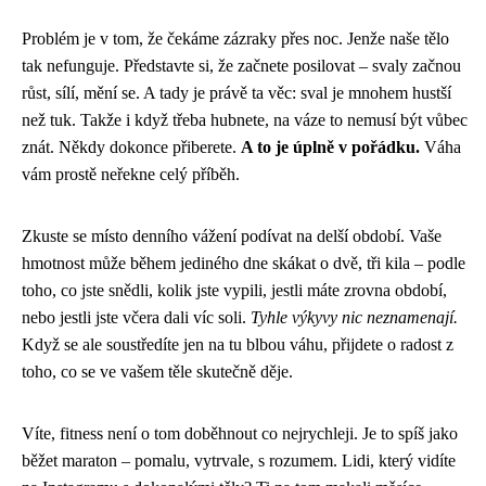
Problém je v tom, že čekáme zázraky přes noc. Jenže naše tělo
tak nefunguje. Představte si, že začnete posilovat – svaly začnou
růst, sílí, mění se. A tady je právě ta věc: sval je mnohem hustší
než tuk. Takže i když třeba hubnete, na váze to nemusí být vůbec
znát. Někdy dokonce přiberete.
A to je úplně v pořádku.
Váha
vám prostě neřekne celý příběh.
Zkuste se místo denního vážení podívat na delší období. Vaše
hmotnost může během jediného dne skákat o dvě, tři kila – podle
toho, co jste snědli, kolik jste vypili, jestli máte zrovna období,
nebo jestli jste včera dali víc soli.
Tyhle výkyvy nic neznamenají.
Když se ale soustředíte jen na tu blbou váhu, přijdete o radost z
toho, co se ve vašem těle skutečně děje.
Víte, fitness není o tom doběhnout co nejrychleji. Je to spíš jako
běžet maraton – pomalu, vytrvale, s rozumem. Lidi, který vidíte