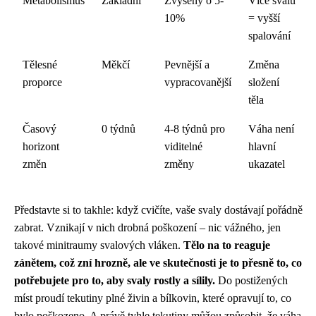
Metabolismus
Základní
Zvýšený o 5-
Více svalů
10%
= vyšší
spalování
Tělesné
Měkčí
Pevnější a
Změna
proporce
vypracovanější
složení
těla
Časový
0 týdnů
4-8 týdnů pro
Váha není
horizont
viditelné
hlavní
změn
změny
ukazatel
Představte si to takhle: když cvičíte, vaše svaly dostávají pořádně
zabrat. Vznikají v nich drobná poškození – nic vážného, jen
takové minitraumy svalových vláken.
Tělo na to reaguje
zánětem, což zní hrozně, ale ve skutečnosti je to přesně to, co
potřebujete pro to, aby svaly rostly a sílily.
Do postižených
míst proudí tekutiny plné živin a bílkovin, které opravují to, co
bylo poškozeno. A právě tyhle tekutiny můžou způsobit, že váha