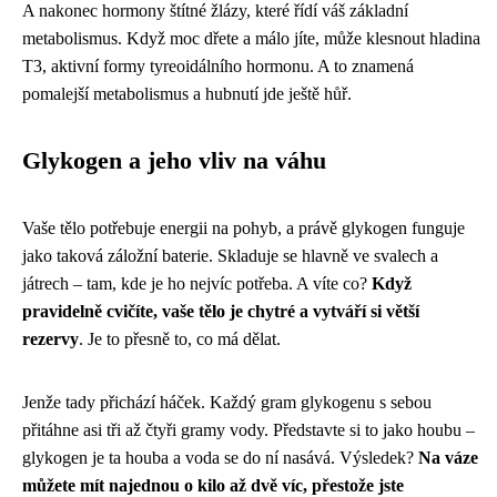
A nakonec hormony štítné žlázy, které řídí váš základní
metabolismus. Když moc dřete a málo jíte, může klesnout hladina
T3, aktivní formy tyreoidálního hormonu. A to znamená
pomalejší metabolismus a hubnutí jde ještě hůř.
Glykogen a jeho vliv na váhu
Vaše tělo potřebuje energii na pohyb, a právě glykogen funguje
jako taková záložní baterie. Skladuje se hlavně ve svalech a
játrech – tam, kde je ho nejvíc potřeba. A víte co?
Když
pravidelně cvičíte, vaše tělo je chytré a vytváří si větší
rezervy
. Je to přesně to, co má dělat.
Jenže tady přichází háček. Každý gram glykogenu s sebou
přitáhne asi tři až čtyři gramy vody. Představte si to jako houbu –
glykogen je ta houba a voda se do ní nasává. Výsledek?
Na váze
můžete mít najednou o kilo až dvě víc, přestože jste