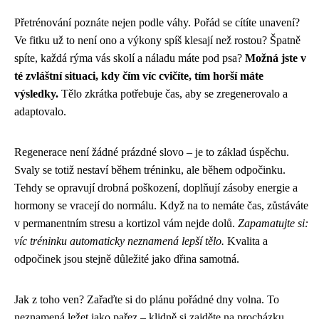
Přetrénování poznáte nejen podle váhy. Pořád se cítíte unavení?
Ve fitku už to není ono a výkony spíš klesají než rostou? Špatně
spíte, každá rýma vás skolí a náladu máte pod psa?
Možná jste v
té zvláštní situaci, kdy čím víc cvičíte, tím horší máte
výsledky.
Tělo zkrátka potřebuje čas, aby se zregenerovalo a
adaptovalo.
Regenerace není žádné prázdné slovo – je to základ úspěchu.
Svaly se totiž nestaví během tréninku, ale během odpočinku.
Tehdy se opravují drobná poškození, doplňují zásoby energie a
hormony se vracejí do normálu. Když na to nemáte čas, zůstáváte
v permanentním stresu a kortizol vám nejde dolů.
Zapamatujte si:
víc tréninku automaticky neznamená lepší tělo.
Kvalita a
odpočinek jsou stejně důležité jako dřina samotná.
Jak z toho ven? Zařaďte si do plánu pořádné dny volna. To
neznamená ležet jako pařez – klidně si zajděte na procházku,