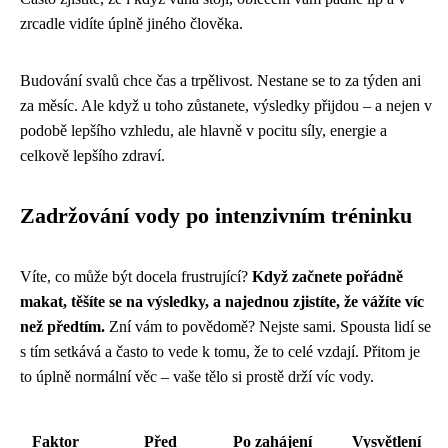
zrcadle vidíte úplně jiného člověka.
Budování svalů chce čas a trpělivost. Nestane se to za týden ani
za měsíc. Ale když u toho zůstanete, výsledky přijdou – a nejen v
podobě lepšího vzhledu, ale hlavně v pocitu síly, energie a
celkově lepšího zdraví.
Zadržování vody po intenzivním tréninku
Víte, co může být docela frustrující?
Když začnete pořádně
makat, těšíte se na výsledky, a najednou zjistíte, že vážíte víc
než předtím.
Zní vám to povědomě? Nejste sami. Spousta lidí se
s tím setkává a často to vede k tomu, že to celé vzdají. Přitom je
to úplně normální věc – vaše tělo si prostě drží víc vody.
Faktor
Před
Po zahájení
Vysvětlení