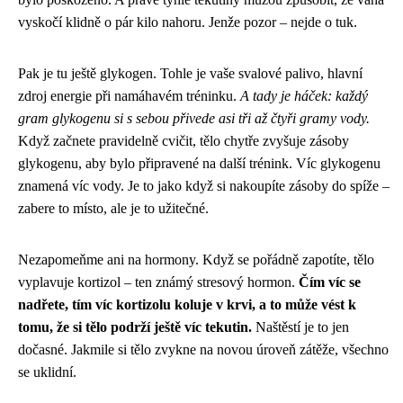
vyskočí klidně o pár kilo nahoru. Jenže pozor – nejde o tuk.
Pak je tu ještě glykogen. Tohle je vaše svalové palivo, hlavní
zdroj energie při namáhavém tréninku.
A tady je háček: každý
gram glykogenu si s sebou přivede asi tři až čtyři gramy vody.
Když začnete pravidelně cvičit, tělo chytře zvyšuje zásoby
glykogenu, aby bylo připravené na další trénink. Víc glykogenu
znamená víc vody. Je to jako když si nakoupíte zásoby do spíže –
zabere to místo, ale je to užitečné.
Nezapomeňme ani na hormony. Když se pořádně zapotíte, tělo
vyplavuje kortizol – ten známý stresový hormon.
Čím víc se
nadřete, tím víc kortizolu koluje v krvi, a to může vést k
tomu, že si tělo podrží ještě víc tekutin.
Naštěstí je to jen
dočasné. Jakmile si tělo zvykne na novou úroveň zátěže, všechno
se uklidní.