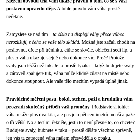
Měření obvodu těla vám ukáže pravdu o tom, co se s vaší
postavou opravdu děje.
A tuhle pravdu vám váha prostě
neřekne.
Zamyslete se nad tím –
ta čísla na displeji váhy přece vůbec
nerozlišují, z čeho se vaše tělo skládá
. Možná jste začali chodit na
posilovnu, dřete při tréninku, cítíte se skvěle, oblečení sedí líp, a
přesto váha ukazuje stejně nebo dokonce víc. Proč? Protože
svaly jsou těžší než tuk. Je to prostě fyzika – když budujete svaly
a zároveň spalujete tuk, váha může klidně zůstat na místě nebo
dokonce stoupnout. Ale vaše tělo mezitím vypadá úplně jinak.
Pravidelné měření pasu, boků, stehen, paží a hrudníku vám
prozradí skutečný příběh vaší proměny.
Představte si tohle:
váha ukáže plus dva kila, ale pas je o pět centimetrů menší a paže
o tři větší. No a teď mi řekněte, jestli to není přesně to, co chcete?
Budujete svaly, hubnete v tuku – prostě děláte všechno správně,
jen vás ta zatracená váha málem přesvědčila o opaku.