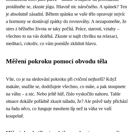
protáhněte se, zkuste jógu. Hlavně nic náročného. A spánek? Ten
je absolutně zásadní. Během spánku se vaše tělo opravuje nejvíc
a hormony se dostávají zpátky do rovnováhy. A nezapomeňte, že
stres z běžného života se taky počítá. Práce, starosti, vztahy –
všechno to na vás doléhá. Zkuste si najít chvilku na relaxaci,
meditaci, cokoliv, co vám pomůže zklidnit hlavu.
Měření pokroku pomocí obvodu těla
Víte, co je na sledování pokroku při cvičení nejhorší? Když
makáte, snažíte se, dodržujete všechno, co máte, a pak stoupnete
na váhu – a nic. Nebo ještě hůř, číslo vyskočilo nahoru. Tahle
situace dokáže pořádně zkazit náladu, že? Ale právě tady přichází
na řadu něco, co funguje mnohem líp než ta váha ve vaší
koupelně.