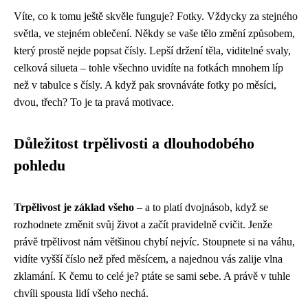
Víte, co k tomu ještě skvěle funguje? Fotky. Vždycky za stejného
světla, ve stejném oblečení. Někdy se vaše tělo změní způsobem,
který prostě nejde popsat čísly. Lepší držení těla, viditelné svaly,
celková silueta – tohle všechno uvidíte na fotkách mnohem líp
než v tabulce s čísly. A když pak srovnáváte fotky po měsíci,
dvou, třech? To je ta pravá motivace.
Důležitost trpělivosti a dlouhodobého
pohledu
Trpělivost je základ všeho
– a to platí dvojnásob, když se
rozhodnete změnit svůj život a začít pravidelně cvičit. Jenže
právě trpělivost nám většinou chybí nejvíc. Stoupnete si na váhu,
vidíte vyšší číslo než před měsícem, a najednou vás zalije vlna
zklamání. K čemu to celé je? ptáte se sami sebe. A právě v tuhle
chvíli spousta lidí všeho nechá.