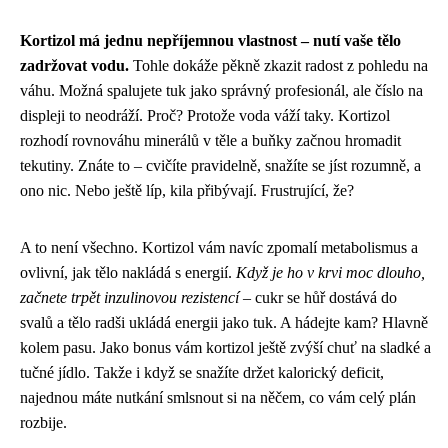
Kortizol má jednu nepříjemnou vlastnost – nutí vaše tělo
zadržovat vodu.
Tohle dokáže pěkně zkazit radost z pohledu na
váhu. Možná spalujete tuk jako správný profesionál, ale číslo na
displeji to neodráží. Proč? Protože voda váží taky. Kortizol
rozhodí rovnováhu minerálů v těle a buňky začnou hromadit
tekutiny. Znáte to – cvičíte pravidelně, snažíte se jíst rozumně, a
ono nic. Nebo ještě líp, kila přibývají. Frustrující, že?
A to není všechno. Kortizol vám navíc zpomalí metabolismus a
ovlivní, jak tělo nakládá s energií.
Když je ho v krvi moc dlouho,
začnete trpět inzulinovou rezistencí
– cukr se hůř dostává do
svalů a tělo radši ukládá energii jako tuk. A hádejte kam? Hlavně
kolem pasu. Jako bonus vám kortizol ještě zvýší chuť na sladké a
tučné jídlo. Takže i když se snažíte držet kalorický deficit,
najednou máte nutkání smlsnout si na něčem, co vám celý plán
rozbije.