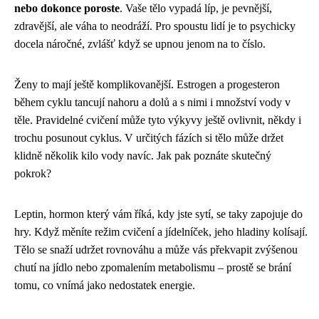
nebo dokonce poroste
. Vaše tělo vypadá líp, je pevnější,
zdravější, ale váha to neodráží. Pro spoustu lidí je to psychicky
docela náročné, zvlášť když se upnou jenom na to číslo.
Ženy to mají ještě komplikovanější. Estrogen a progesteron
během cyklu tancují nahoru a dolů a s nimi i množství vody v
těle. Pravidelné cvičení může tyto výkyvy ještě ovlivnit, někdy i
trochu posunout cyklus. V určitých fázích si tělo může držet
klidně několik kilo vody navíc. Jak pak poznáte skutečný
pokrok?
Leptin, hormon který vám říká, kdy jste sytí, se taky zapojuje do
hry. Když měníte režim cvičení a jídelníček, jeho hladiny kolísají.
Tělo se snaží udržet rovnováhu a může vás překvapit zvýšenou
chutí na jídlo nebo zpomalením metabolismu – prostě se brání
tomu, co vnímá jako nedostatek energie.