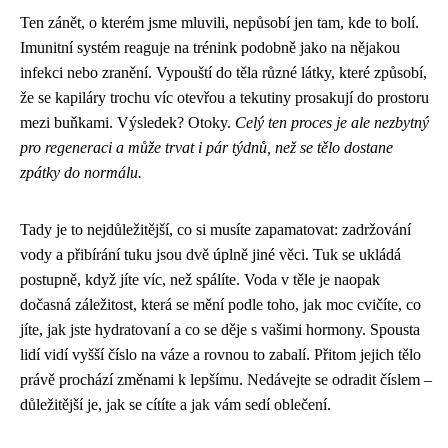
Ten zánět, o kterém jsme mluvili, nepůsobí jen tam, kde to bolí.
Imunitní systém reaguje na trénink podobně jako na nějakou
infekci nebo zranění. Vypouští do těla různé látky, které způsobí,
že se kapiláry trochu víc otevřou a tekutiny prosakují do prostoru
mezi buňkami. Výsledek? Otoky.
Celý ten proces je ale nezbytný
pro regeneraci a může trvat i pár týdnů, než se tělo dostane
zpátky do normálu.
Tady je to nejdůležitější, co si musíte zapamatovat: zadržování
vody a přibírání tuku jsou dvě úplně jiné věci. Tuk se ukládá
postupně, když jíte víc, než spálíte. Voda v těle je naopak
dočasná záležitost, která se mění podle toho, jak moc cvičíte, co
jíte, jak jste hydratovaní a co se děje s vašimi hormony. Spousta
lidí vidí vyšší číslo na váze a rovnou to zabalí. Přitom jejich tělo
právě prochází změnami k lepšímu. Nedávejte se odradit číslem –
důležitější je, jak se cítíte a jak vám sedí oblečení.