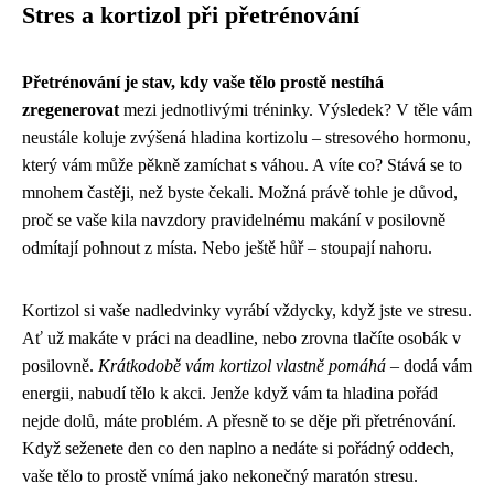
Stres a kortizol při přetrénování
Přetrénování je stav, kdy vaše tělo prostě nestíhá
zregenerovat
mezi jednotlivými tréninky. Výsledek? V těle vám
neustále koluje zvýšená hladina kortizolu – stresového hormonu,
který vám může pěkně zamíchat s váhou. A víte co? Stává se to
mnohem častěji, než byste čekali. Možná právě tohle je důvod,
proč se vaše kila navzdory pravidelnému makání v posilovně
odmítají pohnout z místa. Nebo ještě hůř – stoupají nahoru.
Kortizol si vaše nadledvinky vyrábí vždycky, když jste ve stresu.
Ať už makáte v práci na deadline, nebo zrovna tlačíte osobák v
posilovně.
Krátkodobě vám kortizol vlastně pomáhá
– dodá vám
energii, nabudí tělo k akci. Jenže když vám ta hladina pořád
nejde dolů, máte problém. A přesně to se děje při přetrénování.
Když seženete den co den naplno a nedáte si pořádný oddech,
vaše tělo to prostě vnímá jako nekonečný maratón stresu.