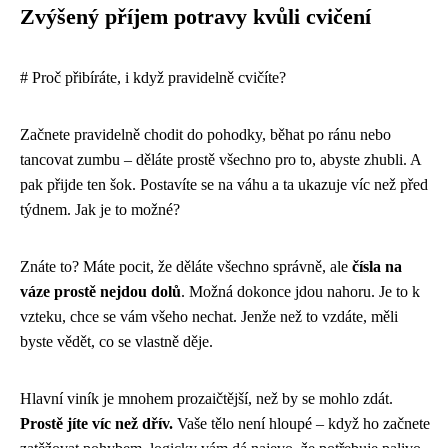
Zvýšený příjem potravy kvůli cvičení
# Proč přibíráte, i když pravidelně cvičíte?
Začnete pravidelně chodit do pohodky, běhat po ránu nebo
tancovat zumbu – děláte prostě všechno pro to, abyste zhubli. A
pak přijde ten šok. Postavíte se na váhu a ta ukazuje víc než před
týdnem. Jak je to možné?
Znáte to? Máte pocit, že děláte všechno správně, ale
čísla na
váze prostě nejdou dolů
. Možná dokonce jdou nahoru. Je to k
vzteku, chce se vám všeho nechat. Jenže než to vzdáte, měli
byste vědět, co se vlastně děje.
Hlavní viník je mnohem prozaičtější, než by se mohlo zdát.
Prostě jíte víc než dřív.
Vaše tělo není hloupé – když ho začnete