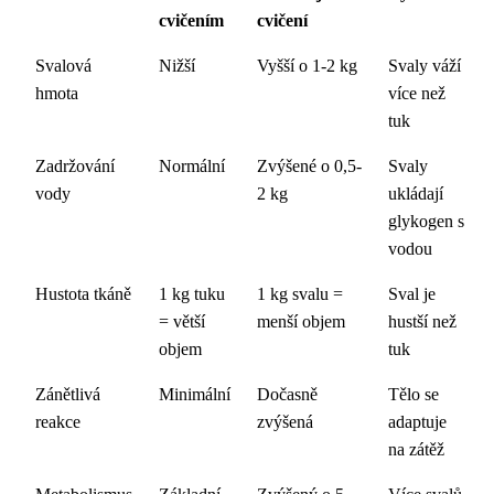
cvičením
cvičení
Svalová
Nižší
Vyšší o 1-2 kg
Svaly váží
hmota
více než
tuk
Zadržování
Normální
Zvýšené o 0,5-
Svaly
vody
2 kg
ukládají
glykogen s
vodou
Hustota tkáně
1 kg tuku
1 kg svalu =
Sval je
= větší
menší objem
hustší než
objem
tuk
Zánětlivá
Minimální
Dočasně
Tělo se
reakce
zvýšená
adaptuje
na zátěž