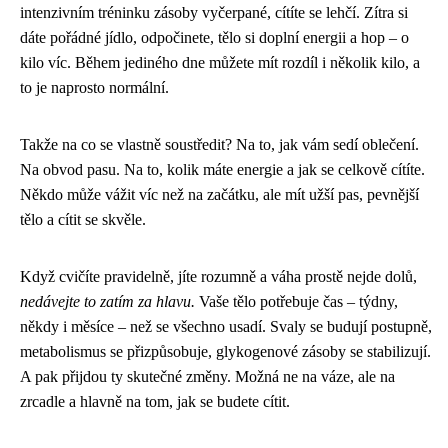
intenzivním tréninku zásoby vyčerpané, cítíte se lehčí. Zítra si
dáte pořádné jídlo, odpočinete, tělo si doplní energii a hop – o
kilo víc. Během jediného dne můžete mít rozdíl i několik kilo, a
to je naprosto normální.
Takže na co se vlastně soustředit? Na to, jak vám sedí oblečení.
Na obvod pasu. Na to, kolik máte energie a jak se celkově cítíte.
Někdo může vážit víc než na začátku, ale mít užší pas, pevnější
tělo a cítit se skvěle.
Když cvičíte pravidelně, jíte rozumně a váha prostě nejde dolů,
nedávejte to zatím za hlavu.
Vaše tělo potřebuje čas – týdny,
někdy i měsíce – než se všechno usadí. Svaly se budují postupně,
metabolismus se přizpůsobuje, glykogenové zásoby se stabilizují.
A pak přijdou ty skutečné změny. Možná ne na váze, ale na
zrcadle a hlavně na tom, jak se budete cítit.