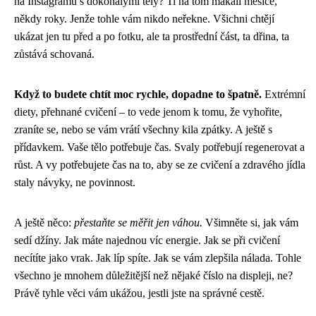
na Instagramu s dokonalými těly? Ti na tom makali měsíce,
někdy roky. Jenže tohle vám nikdo neřekne. Všichni chtějí
ukázat jen tu před a po fotku, ale ta prostřední část, ta dřina, ta
zůstává schovaná.
Když to budete chtít moc rychle, dopadne to špatně.
Extrémní
diety, přehnané cvičení – to vede jenom k tomu, že vyhořite,
zraníte se, nebo se vám vrátí všechny kila zpátky. A ještě s
přídavkem. Vaše tělo potřebuje čas. Svaly potřebují regenerovat a
růst. A vy potřebujete čas na to, aby se ze cvičení a zdravého jídla
staly návyky, ne povinnost.
A ještě něco:
přestaňte se měřit jen váhou.
Všimněte si, jak vám
sedí džíny. Jak máte najednou víc energie. Jak se při cvičení
necítíte jako vrak. Jak líp spíte. Jak se vám zlepšila nálada. Tohle
všechno je mnohem důležitější než nějaké číslo na displeji, ne?
Právě tyhle věci vám ukážou, jestli jste na správné cestě.