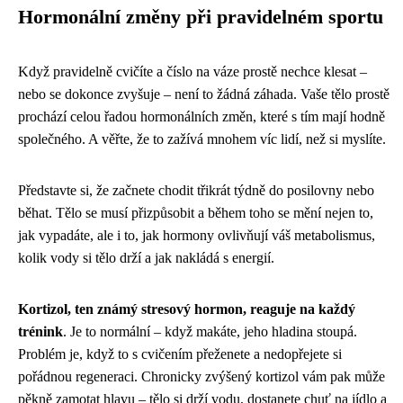
Hormonální změny při pravidelném sportu
Když pravidelně cvičíte a číslo na váze prostě nechce klesat –
nebo se dokonce zvyšuje – není to žádná záhada. Vaše tělo prostě
prochází celou řadou hormonálních změn, které s tím mají hodně
společného. A věřte, že to zažívá mnohem víc lidí, než si myslíte.
Představte si, že začnete chodit třikrát týdně do posilovny nebo
běhat. Tělo se musí přizpůsobit a během toho se mění nejen to,
jak vypadáte, ale i to, jak hormony ovlivňují váš metabolismus,
kolik vody si tělo drží a jak nakládá s energií.
Kortizol, ten známý stresový hormon, reaguje na každý
trénink
. Je to normální – když makáte, jeho hladina stoupá.
Problém je, když to s cvičením přeženete a nedopřejete si
pořádnou regeneraci. Chronicky zvýšený kortizol vám pak může
pěkně zamotat hlavu – tělo si drží vodu, dostanete chuť na jídlo a