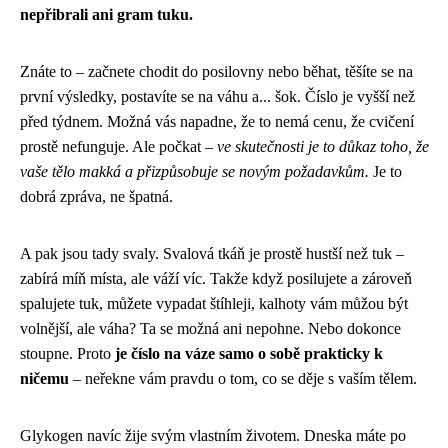
nepřibrali ani gram tuku.
Znáte to – začnete chodit do posilovny nebo běhat, těšíte se na
první výsledky, postavíte se na váhu a... šok. Číslo je vyšší než
před týdnem. Možná vás napadne, že to nemá cenu, že cvičení
prostě nefunguje. Ale počkat –
ve skutečnosti je to důkaz toho, že
vaše tělo makká a přizpůsobuje se novým požadavkům.
Je to
dobrá zpráva, ne špatná.
A pak jsou tady svaly. Svalová tkáň je prostě hustší než tuk –
zabírá míň místa, ale váží víc. Takže když posilujete a zároveň
spalujete tuk, můžete vypadat štíhleji, kalhoty vám můžou být
volnější, ale váha? Ta se možná ani nepohne. Nebo dokonce
stoupne. Proto
je číslo na váze samo o sobě prakticky k
ničemu
– neřekne vám pravdu o tom, co se děje s vaším tělem.
Glykogen navíc žije svým vlastním životem. Dneska máte po