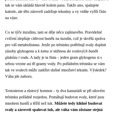
tuk se vám ukládá hlavně kolem pasu. Takže ano, spalujete
kalorie, ale tělo zároveň zadržuje tekutiny a vy vidíte vyšší číslo
na váze.
Co se týče inzulínu, tam se děje něco zajímavého. Pravidelné
cvičení zlepšuje citlivost buněk na inzulín, což je skvělá zpráva
pro váš metabolismus. Jenže po tréninku potřebují svaly doplnit
zásoby glykogenu a
k tomu si stáhnou do svalových buněk
glukózu i vodu
. A tady je ta finta – jeden gram glykogenu si s
sebou vezme asi tři gramy vody. Po pořádném tréninku se vám
tak ve svalech může zadržet slušné množství tekutin. Výsledek?
Váha jde nahoru.
Testosteron a růstový hormon – ty dva kamarádi se při silovém
tréninku pořádně rozjedou. Pomáhají budovat svaly, které jsou
mnohem hustší a těžší než tuk.
Můžete tedy klidně budovat
svaly a zároveň spalovat tuk, ale váha vám zůstane stejná