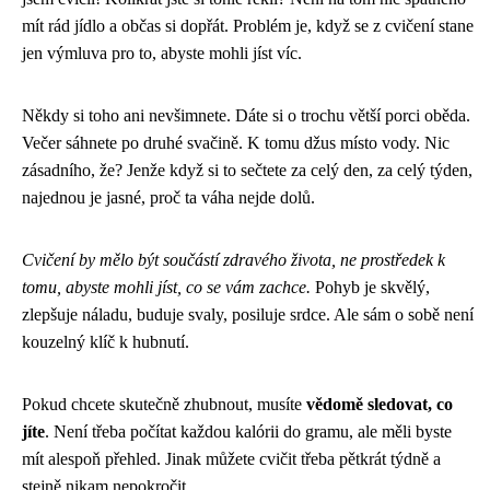
mít rád jídlo a občas si dopřát. Problém je, když se z cvičení stane
jen výmluva pro to, abyste mohli jíst víc.
Někdy si toho ani nevšimnete. Dáte si o trochu větší porci oběda.
Večer sáhnete po druhé svačině. K tomu džus místo vody. Nic
zásadního, že? Jenže když si to sečtete za celý den, za celý týden,
najednou je jasné, proč ta váha nejde dolů.
Cvičení by mělo být součástí zdravého života, ne prostředek k
tomu, abyste mohli jíst, co se vám zachce.
Pohyb je skvělý,
zlepšuje náladu, buduje svaly, posiluje srdce. Ale sám o sobě není
kouzelný klíč k hubnutí.
Pokud chcete skutečně zhubnout, musíte
vědomě sledovat, co
jíte
. Není třeba počítat každou kalórii do gramu, ale měli byste
mít alespoň přehled. Jinak můžete cvičit třeba pětkrát týdně a
stejně nikam nepokročit.