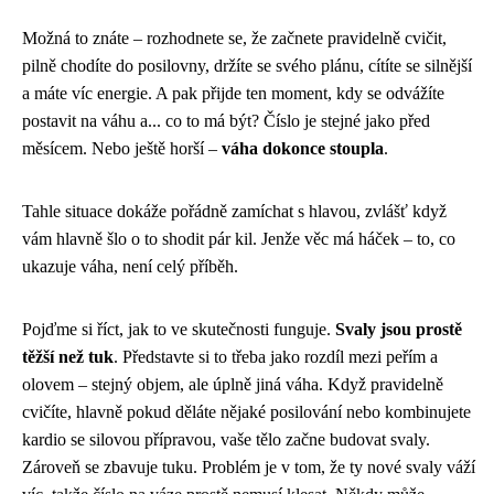
Možná to znáte – rozhodnete se, že začnete pravidelně cvičit,
pilně chodíte do posilovny, držíte se svého plánu, cítíte se silnější
a máte víc energie. A pak přijde ten moment, kdy se odvážíte
postavit na váhu a... co to má být? Číslo je stejné jako před
měsícem. Nebo ještě horší –
váha dokonce stoupla
.
Tahle situace dokáže pořádně zamíchat s hlavou, zvlášť když
vám hlavně šlo o to shodit pár kil. Jenže věc má háček – to, co
ukazuje váha, není celý příběh.
Pojďme si říct, jak to ve skutečnosti funguje.
Svaly jsou prostě
těžší než tuk
. Představte si to třeba jako rozdíl mezi peřím a
olovem – stejný objem, ale úplně jiná váha. Když pravidelně
cvičíte, hlavně pokud děláte nějaké posilování nebo kombinujete
kardio se silovou přípravou, vaše tělo začne budovat svaly.
Zároveň se zbavuje tuku. Problém je v tom, že ty nové svaly váží