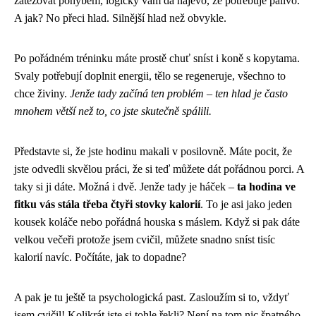
zatěžovat pohybem, logicky vám dá najevo, že potřebuje palivo.
A jak? No přeci hlad. Silnější hlad než obvykle.
Po pořádném tréninku máte prostě chuť sníst i koně s kopytama.
Svaly potřebují doplnit energii, tělo se regeneruje, všechno to
chce živiny.
Jenže tady začíná ten problém – ten hlad je často
mnohem větší než to, co jste skutečně spálili.
Představte si, že jste hodinu makali v posilovně. Máte pocit, že
jste odvedli skvělou práci, že si teď můžete dát pořádnou porci. A
taky si ji dáte. Možná i dvě. Jenže tady je háček –
ta hodina ve
fitku vás stála třeba čtyři stovky kalorií
. To je asi jako jeden
kousek koláče nebo pořádná houska s máslem. Když si pak dáte
velkou večeři protože jsem cvičil, můžete snadno sníst tisíc
kalorií navíc. Počítáte, jak to dopadne?
A pak je tu ještě ta psychologická past. Zasloužím si to, vždyť
jsem cvičil! Kolikrát jste si tohle řekli? Není na tom nic špatného