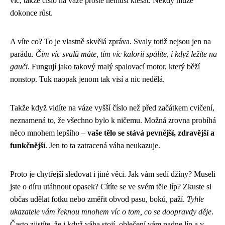
víc, takže číslo na váze prostě nemusí klesat. Někdy může
dokonce růst.
A víte co? To je vlastně skvělá zpráva. Svaly totiž nejsou jen na
parádu.
Čím víc svalů máte, tím víc kalorií spálíte, i když ležíte na
gauči
. Fungují jako takový malý spalovací motor, který běží
nonstop. Tuk naopak jenom tak visí a nic nedělá.
Takže když vidíte na váze vyšší číslo než před začátkem cvičení,
neznamená to, že všechno bylo k ničemu. Možná zrovna probíhá
něco mnohem lepšího –
vaše tělo se stává pevnější, zdravější a
funkčnější
. Jen to ta zatracená váha neukazuje.
Proto je chytřejší sledovat i jiné věci. Jak vám sedí džíny? Museli
jste o díru utáhnout opasek? Cítíte se ve svém těle líp? Zkuste si
občas udělat fotku nebo změřit obvod pasu, boků, paží.
Tyhle
ukazatele vám řeknou mnohem víc o tom, co se doopravdy děje
.
Často zjistíte, že i když váha stojí, oblečení vám padne líp a v