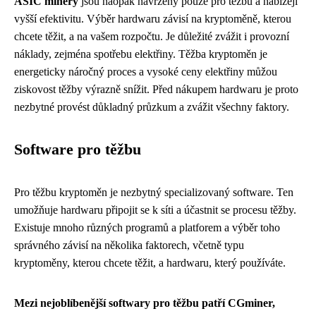
ASIC minery
jsou naopak navrženy pouze pro těžbu a nabízejí
vyšší efektivitu. Výběr hardwaru závisí na kryptoměně, kterou
chcete těžit, a na vašem rozpočtu. Je důležité zvážit i provozní
náklady, zejména spotřebu elektřiny. Těžba kryptoměn je
energeticky náročný proces a vysoké ceny elektřiny můžou
ziskovost těžby výrazně snížit. Před nákupem hardwaru je proto
nezbytné provést důkladný průzkum a zvážit všechny faktory.
Software pro těžbu
Pro těžbu kryptoměn je nezbytný specializovaný software. Ten
umožňuje hardwaru připojit se k síti a účastnit se procesu těžby.
Existuje mnoho různých programů a platforem a výběr toho
správného závisí na několika faktorech, včetně typu
kryptoměny, kterou chcete těžit, a hardwaru, který používáte.
Mezi nejoblíbenější softwary pro těžbu patří CGminer,