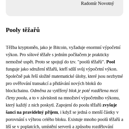
Radomír Novotný
Pooly těžařů
Těžba kryptoměn, jako je Bitcoin, vyžaduje enormní výpočetní
výkon. Pro sólové těžaře s jedním počítačem je prakticky
nemožné uspět. Proto se spojují do tzv. "poolů těžařů".
Pool
funguje jako sdružení těžařů, kteří sdílí svůj výpočetní výkon.
Společně pak řeší složité matematické úlohy, které jsou nezbytné
pro ověřování transakcí a přidávání nových bloků do
blockchainu.
Odměna za vytěžený blok je poté rozdělena mezi
členy poolu
, a to v závislosti na množství výpočetního výkonu,
který každý z nich poskytl. Zapojení do poolu těžařů
zvyšuje
šanci na pravidelný příjem
, i když se jedná o menší částky v
porovnání s výhrou celého bloku. Existuje mnoho poolů těžařů a
liší se v poplatcích, umístění serverů a způsobu rozdělování