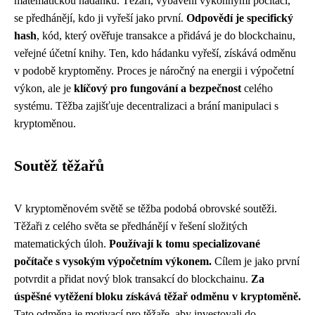
matematickou hádanku. Těžaři, vybavení výkonnými počítači,
se předhánějí, kdo ji vyřeší jako první.
Odpovědí je specifický
hash
, kód, který ověřuje transakce a přidává je do blockchainu,
veřejné účetní knihy. Ten, kdo hádanku vyřeší, získává odměnu
v podobě kryptoměny. Proces je náročný na energii i výpočetní
výkon, ale je
klíčový pro fungování a bezpečnost
celého
systému. Těžba zajišťuje decentralizaci a brání manipulaci s
kryptoměnou.
Soutěž těžařů
V kryptoměnovém světě se těžba podobá obrovské soutěži.
Těžaři z celého světa se předhánějí v řešení složitých
matematických úloh.
Používají k tomu specializované
počítače s vysokým výpočetním výkonem.
Cílem je jako první
potvrdit a přidat nový blok transakcí do blockchainu.
Za
úspěšné vytěžení bloku získává těžař odměnu v kryptoměně.
Tato odměna je motivací pro těžaře, aby investovali do