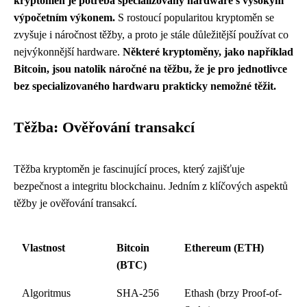
kryptoměn je potřeba specializovaný hardware s vysokým
výpočetním výkonem.
S rostoucí popularitou kryptoměn se
zvyšuje i náročnost těžby, a proto je stále důležitější používat co
nejvýkonnější hardware.
Některé kryptoměny, jako například
Bitcoin, jsou natolik náročné na těžbu, že je pro jednotlivce
bez specializovaného hardwaru prakticky nemožné těžit.
Těžba: Ověřování transakcí
Těžba kryptoměn je fascinující proces, který zajišťuje
bezpečnost a integritu blockchainu. Jedním z klíčových aspektů
těžby je ověřování transakcí.
Vlastnost
Bitcoin
Ethereum (ETH)
(BTC)
Algoritmus
SHA-256
Ethash (brzy Proof-of-