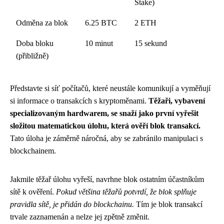
Stake)
Odměna za blok
6.25 BTC
2 ETH
Doba bloku
10 minut
15 sekund
(přibližně)
Představte si síť počítačů, které neustále komunikují a vyměňují
si informace o transakcích s kryptoměnami.
Těžaři, vybavení
specializovaným hardwarem, se snaží jako první vyřešit
složitou matematickou úlohu, která ověří blok transakcí.
Tato úloha je záměrně náročná, aby se zabránilo manipulaci s
blockchainem.
Jakmile těžař úlohu vyřeší, navrhne blok ostatním účastníkům
sítě k ověření.
Pokud většina těžařů potvrdí, že blok splňuje
pravidla sítě, je přidán do blockchainu.
Tím je blok transakcí
trvale zaznamenán a nelze jej zpětně změnit.