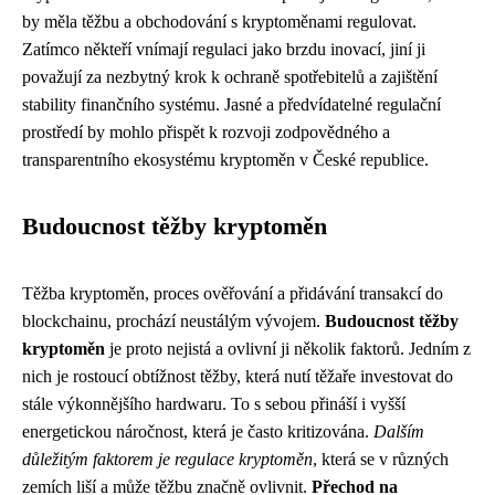
by měla těžbu a obchodování s kryptoměnami regulovat.
Zatímco někteří vnímají regulaci jako brzdu inovací, jiní ji
považují za nezbytný krok k ochraně spotřebitelů a zajištění
stability finančního systému. Jasné a předvídatelné regulační
prostředí by mohlo přispět k rozvoji zodpovědného a
transparentního ekosystému kryptoměn v České republice.
Budoucnost těžby kryptoměn
Těžba kryptoměn, proces ověřování a přidávání transakcí do
blockchainu, prochází neustálým vývojem.
Budoucnost těžby
kryptoměn
je proto nejistá a ovlivní ji několik faktorů. Jedním z
nich je rostoucí obtížnost těžby, která nutí těžaře investovat do
stále výkonnějšího hardwaru. To s sebou přináší i vyšší
energetickou náročnost, která je často kritizována.
Dalším
důležitým faktorem je regulace kryptoměn
, která se v různých
zemích liší a může těžbu značně ovlivnit.
Přechod na