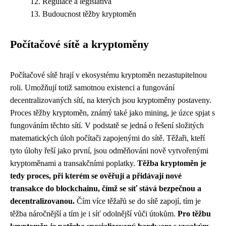
Regulace a legislativa
Budoucnost těžby kryptoměn
Počítačové sítě a kryptoměny
Počítačové sítě hrají v ekosystému kryptoměn nezastupitelnou
roli. Umožňují totiž samotnou existenci a fungování
decentralizovaných sítí, na kterých jsou kryptoměny postaveny.
Proces těžby kryptoměn, známý také jako mining, je úzce spjat s
fungováním těchto sítí. V podstatě se jedná o řešení složitých
matematických úloh počítači zapojenými do sítě. Těžaři, kteří
tyto úlohy řeší jako první, jsou odměňováni nově vytvořenými
kryptoměnami a transakčními poplatky.
Těžba kryptoměn je
tedy proces, při kterém se ověřují a přidávají nové
transakce do blockchainu, čímž se síť stává bezpečnou a
decentralizovanou.
Čím více těžařů se do sítě zapojí, tím je
těžba náročnější a tím je i síť odolnější vůči útokům.
Pro těžbu