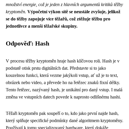
množství energie, což je jeden z hlavních argumentů kritiků těžby
kryptoměn.
Výpočetní výkon sítě se neustále zvyšuje, jelikož
se do těžby zapojuje více těžařů, což ztěžuje těžbu pro
jednotlivce a menší těžařské skupiny.
Odpověď: Hash
V procesu těžby kryptoměn hraje hash klíčovou roli. Hash je v
podstatě otisk prstu digitálních dat. Představte si to jako
kouzelnou funkci, která vezme jakýkoli vstup, ať už je to text,
obrázek nebo video, a převede ho na řetězec znaků fixní délky.
Tento řetězec, nazývaný hash, je unikátní pro daný vstup. I malá
změna ve vstupních datech povede k naprosto odlišnému hashi.
Těžaři kryptoměn pak soupeří o to, kdo jako první najde hash,
který splňuje specifické podmínky dané algoritmem kryptoměny.
Používají k tomu specializovaný hardware, který dokáže