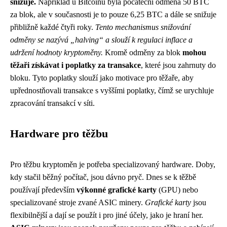
snižuje.
Například u Bitcoinu byla počáteční odměna 50 BTC
za blok, ale v současnosti je to pouze 6,25 BTC a dále se snižuje
přibližně každé čtyři roky.
Tento mechanismus snižování
odměny se nazývá „halving“ a slouží k regulaci inflace a
udržení hodnoty kryptoměny.
Kromě odměny za blok
mohou
těžaři získávat i poplatky za transakce
, které jsou zahrnuty do
bloku. Tyto poplatky slouží jako motivace pro těžaře, aby
upřednostňovali transakce s vyššími poplatky, čímž se urychluje
zpracování transakcí v síti.
Hardware pro těžbu
Pro těžbu kryptoměn je potřeba specializovaný hardware. Doby,
kdy stačil běžný počítač, jsou dávno pryč. Dnes se k těžbě
používají především
výkonné grafické karty
(GPU) nebo
specializované stroje zvané ASIC minery.
Grafické karty
jsou
flexibilnější a dají se použít i pro jiné účely, jako je hraní her.