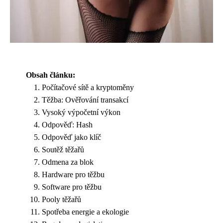
Obsah článku:
Počítačové sítě a kryptoměny
Těžba: Ověřování transakcí
Vysoký výpočetní výkon
Odpověď: Hash
Odpověď jako klíč
Soutěž těžařů
Odmena za blok
Hardware pro těžbu
Software pro těžbu
Pooly těžařů
Spotřeba energie a ekologie