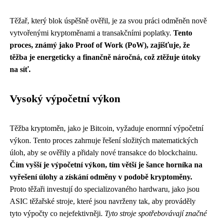
Těžař, který blok úspěšně ověřil, je za svou práci odměněn nově
vytvořenými kryptoměnami a transakčními poplatky.
Tento
proces, známý jako Proof of Work (PoW), zajišťuje, že
těžba je energeticky a finančně náročná, což ztěžuje útoky
na síť.
Vysoký výpočetní výkon
Těžba kryptoměn, jako je Bitcoin, vyžaduje enormní výpočetní
výkon. Tento proces zahrnuje řešení složitých matematických
úloh, aby se ověřily a přidaly nové transakce do blockchainu.
Čím vyšší je výpočetní výkon, tím větší je šance horníka na
vyřešení úlohy a získání odměny v podobě kryptoměny.
Proto těžaři investují do specializovaného hardwaru, jako jsou
ASIC těžařské stroje, které jsou navrženy tak, aby prováděly
tyto výpočty co nejefektivněji.
Tyto stroje spotřebovávají značné