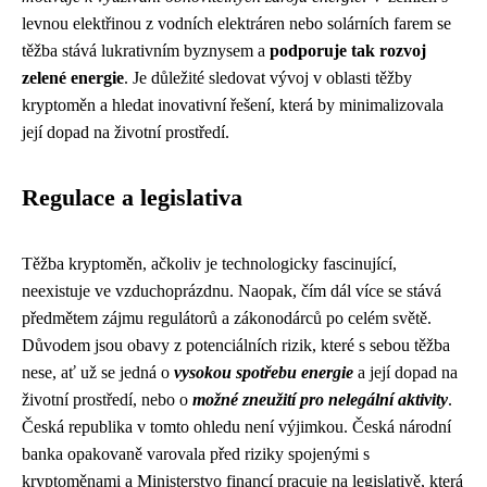
levnou elektřinou z vodních elektráren nebo solárních farem se
těžba stává lukrativním byznysem a
podporuje tak rozvoj
zelené energie
. Je důležité sledovat vývoj v oblasti těžby
kryptoměn a hledat inovativní řešení, která by minimalizovala
její dopad na životní prostředí.
Regulace a legislativa
Těžba kryptoměn, ačkoliv je technologicky fascinující,
neexistuje ve vzduchoprázdnu. Naopak, čím dál více se stává
předmětem zájmu regulátorů a zákonodárců po celém světě.
Důvodem jsou obavy z potenciálních rizik, které s sebou těžba
nese, ať už se jedná o
vysokou spotřebu energie
a její dopad na
životní prostředí, nebo o
možné zneužití pro nelegální aktivity
.
Česká republika v tomto ohledu není výjimkou. Česká národní
banka opakovaně varovala před riziky spojenými s
kryptoměnami a Ministerstvo financí pracuje na legislativě, která