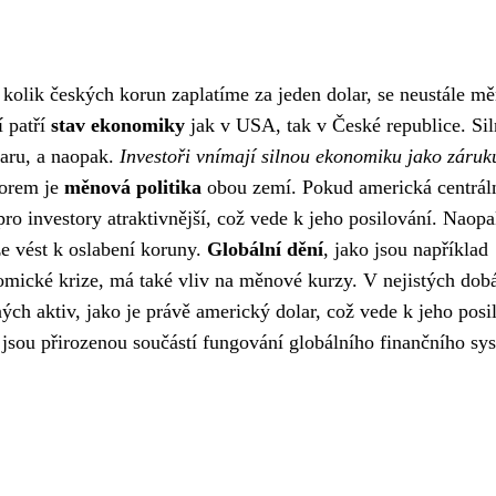
kolik českých korun zaplatíme za jeden dolar, se neustále mě
í patří
stav ekonomiky
jak v USA, tak v České republice. Sil
aru, a naopak.
Investoři vnímají silnou ekonomiku jako záruk
orem je
měnová politika
obou zemí. Pokud americká centrál
ro investory atraktivnější, což vede k jeho posilování. Naop
e vést k oslabení koruny.
Globální dění
, jako jsou například
nomické krize, má také vliv na měnové kurzy. V nejistých dob
ých aktiv, jako je právě americký dolar, což vede k jeho posi
jsou přirozenou součástí fungování globálního finančního sy