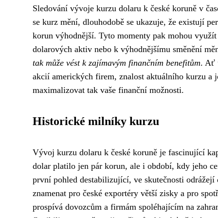
Sledování vývoje kurzu dolaru k české koruně v čas
se kurz mění, dlouhodobě se ukazuje, že existují pe
korun výhodnější. Tyto momenty pak mohou využít n
dolarových aktiv nebo k výhodnějšímu směnění měn
tak může vést k zajímavým finančním benefitům
. Ať
akcií amerických firem, znalost aktuálního kurzu a
maximalizovat tak vaše finanční možnosti.
Historické milníky kurzu
Vývoj kurzu dolaru k české koruně je fascinující ka
dolar platilo jen pár korun, ale i období, kdy jeho 
první pohled destabilizující, ve skutečnosti odráže
znamenat pro české exportéry větší zisky a pro spo
prospívá dovozcům a firmám spoléhajícím na zahran