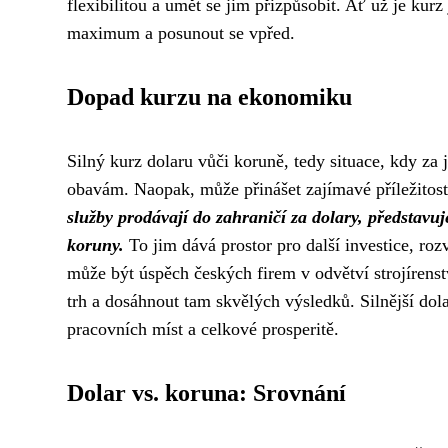
flexibilitou a umět se jim přizpůsobit. Ať už je kurz
maximum a posunout se vpřed.
Dopad kurzu na ekonomiku
Silný kurz dolaru vůči koruně, tedy situace, kdy z
obavám. Naopak, může přinášet zajímavé příležitos
služby prodávají do zahraničí za dolary, představu
koruny.
To jim dává prostor pro další investice, ro
může být úspěch českých firem v odvětví strojírens
trh a dosáhnout tam skvělých výsledků. Silnější dol
pracovních míst a celkové prosperitě.
Dolar vs. koruna: Srovnání