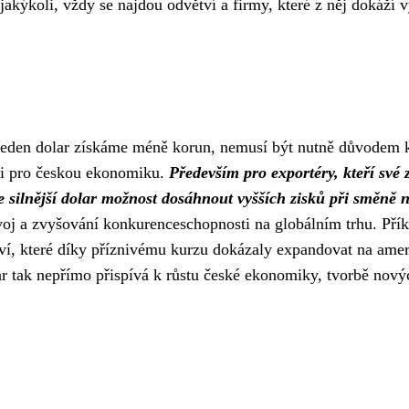
 jakýkoli, vždy se najdou odvětví a firmy, které z něj dokáží v
a jeden dolar získáme méně korun, nemusí být nutně důvodem 
ti pro českou ekonomiku.
Především pro exportéry, kteří své 
je silnější dolar možnost dosáhnout vyšších zisků při směně 
zvoj a zvyšování konkurenceschopnosti na globálním trhu. Pří
tví, které díky příznivému kurzu dokázaly expandovat na ame
ar tak nepřímo přispívá k růstu české ekonomiky, tvorbě nový