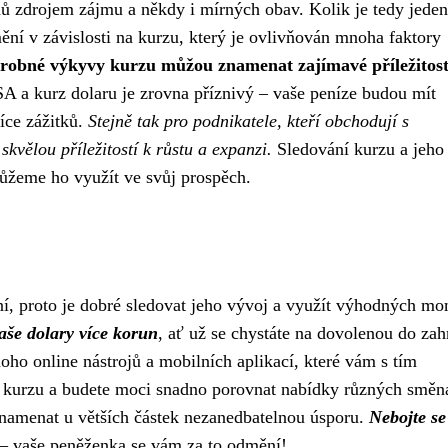
 zdrojem zájmu a někdy i mírných obav. Kolik je tedy jeden
ění v závislosti na kurzu, který je ovlivňován mnoha faktory
i drobné výkyvy kurzu můžou znamenat zajímavé příležitost
SA a kurz dolaru je zrovna příznivý – vaše peníze budou mít
íce zážitků.
Stejně tak pro podnikatele, kteří obchodují s
kvělou příležitostí k růstu a expanzi.
Sledování kurzu a jeho
žeme ho využít ve svůj prospěch.
ní, proto je dobré sledovat jeho vývoj a využít výhodných m
aše dolary více korun
, ať už se chystáte na dovolenou do zah
oho online nástrojů a mobilních aplikací, které vám s tím
 kurzu a budete moci snadno porovnat nabídky různých směn
znamenat u větších částek nezanedbatelnou úsporu.
Nebojte se
– vaše peněženka se vám za to odmění!