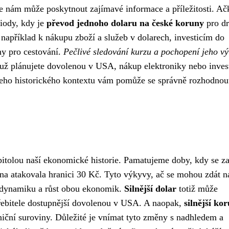
e nám může poskytnout zajímavé informace a příležitosti. Ač
riody, kdy je
převod jednoho dolaru na české koruny
pro dr
apříklad k nákupu zboží a služeb v dolarech, investicím do
y pro cestování.
Pečlivé sledování kurzu a pochopení jeho vý
 už plánujete dovolenou v USA, nákup elektroniky nebo invest
 jeho historického kontextu vám pomůže se správně rozhodnou
pitolou naší ekonomické historie. Pamatujeme doby, kdy se z
cena atakovala hranici 30 Kč. Tyto výkyvy, ač se mohou zdát n
jí dynamiku a růst obou ekonomik.
Silnější dolar
totiž může
třebitele dostupnější dovolenou v USA. A naopak,
silnější ko
iční suroviny. Důležité je vnímat tyto změny s nadhledem a