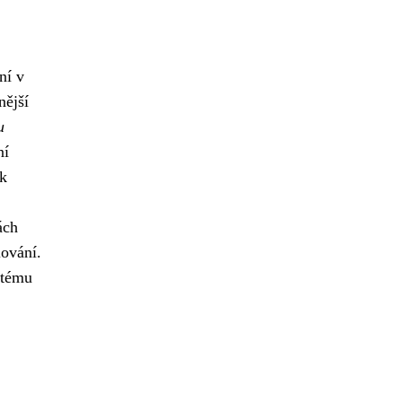
ní v
nější
u
ní
ak
ách
lování.
stému