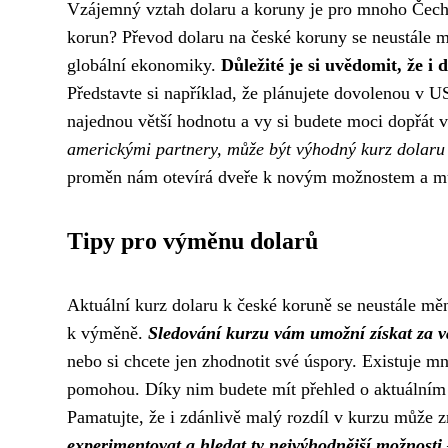
Vzájemný vztah dolaru a koruny je pro mnoho Čechů
korun? Převod dolaru na české koruny se neustále m
globální ekonomiky.
Důležité je si uvědomit, že 
Představte si například, že plánujete dovolenou v U
najednou větší hodnotu a vy si budete moci dopřát v
americkými partnery, může být výhodný kurz dolaru s
proměn nám otevírá dveře k novým možnostem a mů
Tipy pro výměnu dolarů
Aktuální kurz dolaru k české koruně se neustále mě
k výměně.
Sledování kurzu vám umožní získat za v
nebo si chcete jen zhodnotit své úspory. Existuje mn
pomohou. Díky nim budete mít přehled o aktuálním
Pamatujte, že i zdánlivě malý rozdíl v kurzu může 
experimentovat a hledat ty nejvýhodnější možnosti