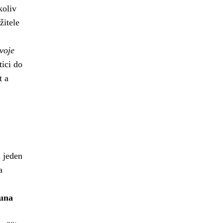
koliv
žitele
voje
ici do
t a
a jeden
a
runa