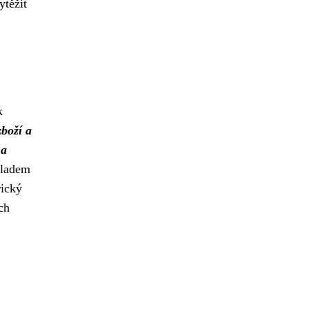
ytěžit
k
zboží a
na
kladem
rický
ch