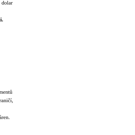
 dolar
i.
omentů
raničí,
áren.