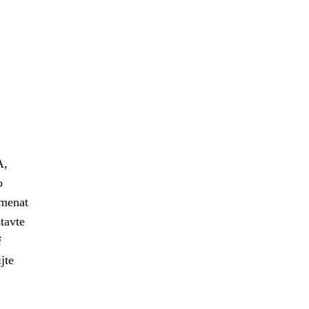
A,
o
amenat
stavte
i
jte