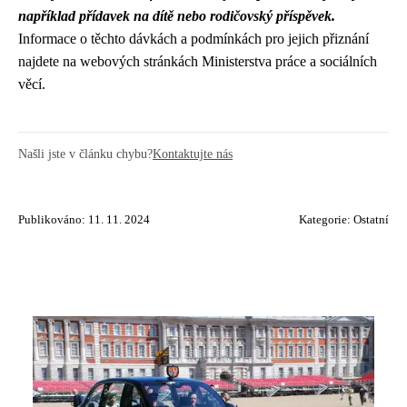
například přídavek na dítě nebo rodičovský příspěvek.
Informace o těchto dávkách a podmínkách pro jejich přiznání
najdete na webových stránkách Ministerstva práce a sociálních
věcí.
Našli jste v článku chybu?
Kontaktujte nás
Publikováno: 11. 11. 2024
Kategorie:
Ostatní