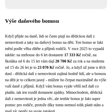
Výše daňového bonusu
Když přijde na daně, lidi se často ptají na
dědickou daň z
nemovitosti
a taky na daňový bonus na děti. Ten bonus se fakt
mění podle věku dítěte a příjmů rodičů. V roce 2025 to vypadá
takhle: na mrňouse do 6 let dostanete
17 333 Kč
ročně, na
školáka od 6 do 15 let vám dají
20 700 Kč
za rok a na studenta
od 15 do 26 let je to
23 070 Kč
ročně. Jo, a když už jsme u těch
daní - dědická daň z nemovitosti zajímá hodně lidí, ale u bonusu
na děti je to celkem jasný - můžete ho čerpat maximálně do výše
vaší daně z příjmů. Když vám bonus vyjde větší než daň co
platíte, tak ten rozdíl dostanete zpátky. Mimochodem, dědická
daň z nemovitosti je jedna věc, ale tenhle bonus je fakt super
pomoc pro rodiče, protože díky tomu nemusí tolik platit státu a
mají víc peněz na svoje ratolesti.