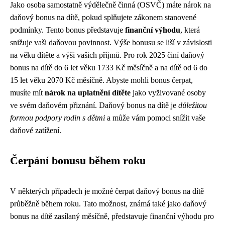
Jako osoba samostatně výdělečně činná (OSVČ) máte nárok na
daňový bonus na dítě, pokud splňujete zákonem stanovené
podmínky. Tento bonus představuje
finanční výhodu
, která
snižuje vaši daňovou povinnost. Výše bonusu se liší v závislosti
na věku dítěte a výši vašich příjmů. Pro rok 2025 činí daňový
bonus na dítě do 6 let věku 1733 Kč měsíčně a na dítě od 6 do
15 let věku 2070 Kč měsíčně. Abyste mohli bonus čerpat,
musíte mít
nárok na uplatnění dítěte
jako vyživované osoby
ve svém daňovém přiznání. Daňový bonus na dítě je
důležitou
formou podpory rodin s dětmi
a může vám pomoci snížit vaše
daňové zatížení.
Čerpání bonusu během roku
V některých případech je možné čerpat daňový bonus na dítě
průběžně během roku. Tato možnost, známá také jako daňový
bonus na dítě zasílaný měsíčně, představuje finanční výhodu pro