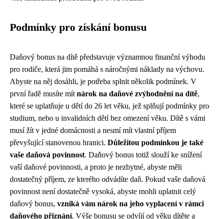
Podmínky pro získání bonusu
Daňový bonus na dítě představuje významnou finanční výhodu
pro rodiče, která jim pomáhá s náročnými náklady na výchovu.
Abyste na něj dosáhli, je potřeba splnit několik podmínek. V
první řadě musíte mít
nárok na daňové zvýhodnění na dítě
,
které se uplatňuje u dětí do 26 let věku, jež splňují podmínky pro
studium, nebo u invalidních dětí bez omezení věku. Dítě s vámi
musí žít v jedné domácnosti a nesmí mít vlastní příjem
převyšující stanovenou hranici.
Důležitou podmínkou je také
vaše daňová povinnost
. Daňový bonus totiž slouží ke snížení
vaší daňové povinnosti, a proto je nezbytné, abyste měli
dostatečný příjem, ze kterého odvádíte daň. Pokud vaše daňová
povinnost není dostatečně vysoká, abyste mohli uplatnit celý
daňový bonus,
vzniká vám nárok na jeho vyplacení v rámci
daňového přiznání
. Výše bonusu se odvíjí od věku dítěte a