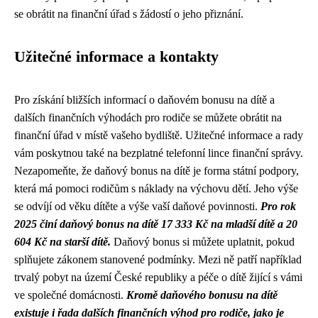
se obrátit na finanční úřad s žádostí o jeho přiznání.
Užitečné informace a kontakty
Pro získání bližších informací o daňovém bonusu na dítě a
dalších finančních výhodách pro rodiče se můžete obrátit na
finanční úřad v místě vašeho bydliště. Užitečné informace a rady
vám poskytnou také na bezplatné telefonní lince finanční správy.
Nezapomeňte, že daňový bonus na dítě je forma státní podpory,
která má pomoci rodičům s náklady na výchovu dětí. Jeho výše
se odvíjí od věku dítěte a výše vaší daňové povinnosti.
Pro rok
2025 činí daňový bonus na dítě 17 333 Kč na mladší dítě a 20
604 Kč na starší dítě.
Daňový bonus si můžete uplatnit, pokud
splňujete zákonem stanovené podmínky. Mezi ně patří například
trvalý pobyt na území České republiky a péče o dítě žijící s vámi
ve společné domácnosti.
Kromě daňového bonusu na dítě
existuje i řada dalších finančních výhod pro rodiče, jako je