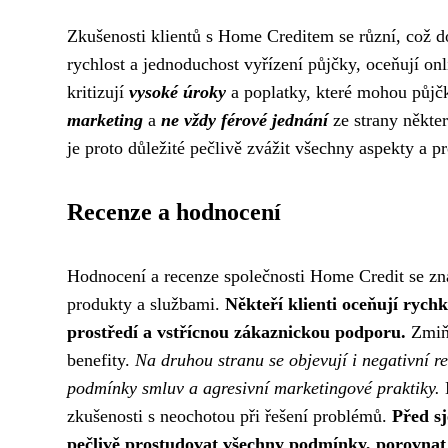
Zkušenosti klientů s Home Creditem se různí, což dok
rychlost a jednoduchost vyřízení půjčky, oceňují o
kritizují
vysoké úroky
a poplatky, které mohou půjč
marketing
a
ne vždy férové jednání
ze strany někte
je proto důležité pečlivě zvážit všechny aspekty a pr
Recenze a hodnocení
Hodnocení a recenze společnosti Home Credit se znač
produkty a službami.
Někteří klienti oceňují rych
prostředí a vstřícnou zákaznickou podporu.
Zmiňu
benefity.
Na druhou stranu se objevují i ​​negativní r
podmínky smluv a agresivní marketingové praktiky.
N
zkušenosti s neochotou při řešení problémů.
Před s
pečlivě prostudovat všechny podmínky, porovnat n