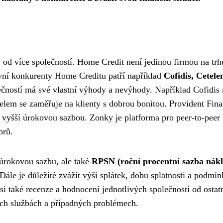
 od více společností. Home Credit není jedinou firmou na trh
lavní konkurenty Home Creditu patří například
Cofidis, Cetele
ečností má své vlastní výhody a nevýhody. Například Cofidis 
telem se zaměřuje na klienty s dobrou bonitou. Provident Fina
 vyšší úrokovou sazbou. Zonky je platforma pro peer-to-peer
orů.
 úrokovou sazbu, ale také
RPSN (roční procentní sazba nák
Dále je důležité zvážit výši splátek, dobu splatnosti a podmín
si také recenze a hodnocení jednotlivých společností od ostat
jich službách a případných problémech.