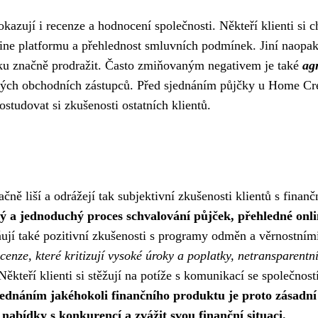
azují i recenze a hodnocení společnosti. Někteří klienti si c
nline platformu a přehlednost smluvních podmínek. Jiní naopa
ku značně prodražit. Často zmiňovaným negativem je také
ag
rých obchodních zástupců. Před sjednáním půjčky u Home Cr
ostudovat si zkušenosti ostatních klientů.
ně liší a odrážejí tak subjektivní zkušenosti klientů s finanč
ký a jednoduchý proces schvalování půjček, přehledné onl
jí také pozitivní zkušenosti s programy odměn a věrnostním
ecenze, které kritizují vysoké úroky a poplatky, netransparentn
ěkteří klienti si stěžují na potíže s komunikací se společnost
jednáním jakéhokoli finančního produktu je proto zásadní
abídky s konkurencí a zvážit svou finanční situaci.