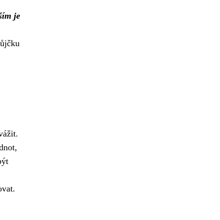
ším je
půjčku
vážit.
dnot,
být
ovat.