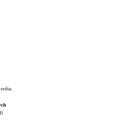
světa.
ých
ří
e