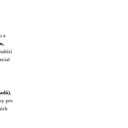
u a
m,
nabízí
ncial
ladů)
,
ky pro
ních