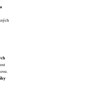
 a
zných
ých
ost
mova.
íky