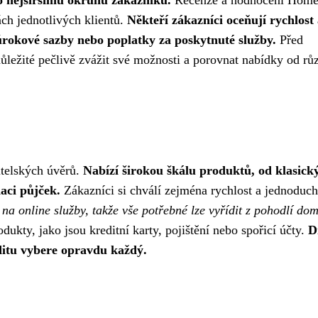
ách jednotlivých klientů.
Někteří zákazníci oceňují rychlost
í úrokové sazby nebo poplatky za poskytnuté služby.
Před
ůležité pečlivě zvážit své možnosti a porovnat nabídky od rů
itelských úvěrů.
Nabízí širokou škálu produktů, od klasick
aci půjček.
Zákazníci si chválí zejména rychlost a jednoduch
na online služby, takže vše potřebné lze vyřídit z pohodlí do
ukty, jako jsou kreditní karty, pojištění nebo spořicí účty.
D
ditu vybere opravdu každý.