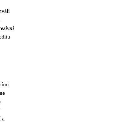
hválí
k
resivní
editu
ními
ine
i
í
í a