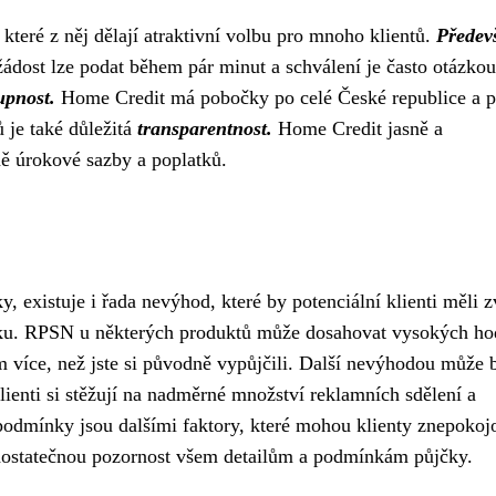
teré z něj dělají atraktivní volbu pro mnoho klientů.
Předev
ádost lze podat během pár minut a schválení je často otázkou
upnost.
Home Credit má pobočky po celé České republice a 
ů je také důležitá
transparentnost.
Home Credit jasně a
ě úrokové sazby a poplatků.
 existuje i řada nevýhod, které by potenciální klienti měli z
itiku. RPSN u některých produktů může dosahovat vysokých ho
 více, než jste si původně vypůjčili. Další nevýhodou může 
klienti si stěžují na nadměrné množství reklamních sdělení a
podmínky jsou dalšími faktory, které mohou klienty znepokoj
dostatečnou pozornost všem detailům a podmínkám půjčky.