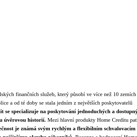
ských finančních služeb, který působí ve více než 10 zemích 
ice a od té doby se stala jedním z největších poskytovatelů
t se specializuje na poskytování jednoduchých a dostupn
 úvěrovou historií.
Mezi hlavní produkty Home Creditu pat
ečnost je známá svým rychlým a flexibilním schvalovacím
co nejširšímu okruhu zákazníků.
Recenze a hodnocení Hom