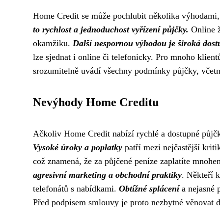
Home Credit se může pochlubit několika výhodami, k
to rychlost a jednoduchost vyřízení půjčky.
Online ž
okamžiku.
Další nespornou výhodou je široká dost
lze sjednat i online či telefonicky. Pro mnoho klient
srozumitelně uvádí všechny podmínky půjčky, včetn
Nevýhody Home Creditu
Ačkoliv Home Credit nabízí rychlé a dostupné půjčky,
Vysoké úroky a poplatky
patří mezi nejčastější kr
což znamená, že za půjčené peníze zaplatíte mnohem
agresivní marketing a obchodní praktiky
. Někteří 
telefonátů s nabídkami.
Obtížné splácení
a nejasné 
Před podpisem smlouvy je proto nezbytné věnovat 