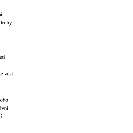
í
 druhy
.
sti
e vést
doba
ivní
í