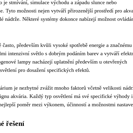
o je stmívání, simulace východu a západu slunce nebo
 Tyto možnosti nejen vytváří přirozenější prostředí pro akva
celé nádrže. Některé systémy dokonce nabízejí možnost ovládá
ě často, především kvůli vysoké spotřebě energie a značnému
elmi intenzivní světlo s dobrým podáním barev a vytváří efekt
ogenové lampy nacházejí uplatnění především u otevřených
světlení pro dosažení specifických efektů.
árium je nezbytné zvážit mnoho faktorů včetně velikosti nádr
ignu akvária. Každý typ osvětlení má své specifické výhody i
nejlepší poměr mezi výkonem, účinností a možnostmi nastave
é řešení