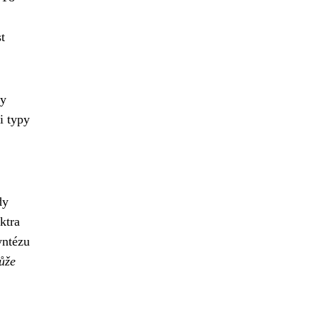
t
ky
i typy
dy
ktra
yntézu
ůže