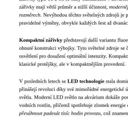
zářivky mají větší průměr a nižší účinnost,
moderněj
rozměrech
. Nevýhodou těchto světelných zdrojů je p
pravidelné výměny, obvykle každých šest až dvanác
Kompaktní zářivky
představují další variantu fluo
ohnuté konstrukci výbojky. Tyto světelné zdroje se 
osvětlení pro dosažení optimální intenzity. Kompaktn
klasické protějšky, ale v kompaktnějším provedení.
V posledních letech se
LED technologie
stala domin
přinášejí revoluci díky své mimořádné energetické ú
světla. Moderní LED světlo na akvárium dokáže posk
vodních rostlin, přičemž spotřebuje zlomek energie
přesáhnout padesát tisíc hodin provozu
, což znamen