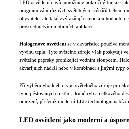
LED osvětlení navíc umožňuje pokročilé funkce jak
programování různých světelných scénářů během dne.
obyvatele, ale také zvýrazňují estetickou hodnotu 
prostřednictvím mobilních aplikací.
Halogenové osvětlení
se v akvaristice používá mén
vývinu tepla. Tyto světelné zdroje však poskytují v
světelné paprsky pronikající vodním sloupcem. Hal
akvarijních nádrží nebo v kombinaci s jinými typy o
Při výběru vhodného typu světelného zdroje pro akv
typu pěstovaných rostlin, druhů ryb a celkového des
omezení, přičemž moderní LED technologie nabízí 
LED osvětlení jako moderní a úsporn