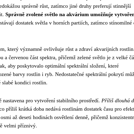
edokážou správně růst, zatímco jiné druhy preferují stinnější
it.
Správně zvolené světlo na akvárium umožňuje vytvořen
ostávají dostatek světla v horních partiích, zatímco stínomilné
em, který významně ovlivňuje růst a zdraví akvarijních rostlin
 a červenou část spektra, přičemž zelené světlo je z velké čá
k, aby poskytovalo optimální spektrální složení, které
zené barvy rostlin i ryb. Nedostatečné spektrální pokrytí můž
slabé kondici rostlin.
ě nastavena pro vytvoření stabilního prostředí.
Příliš dlouhá 
co příliš krátká doba nedává rostlinám dostatek času pro efekt
i osmi až deseti hodinách osvětlení denně, přičemž konzistentn
ě velmi příznivý.