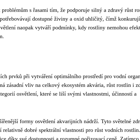
problémům s řasami tím, že podporuje silný a zdravý růst ros
spotřebovávají dostupné živiny a oxid uhličitý, čímž konkurují
světlení naopak vytváří podmínky, kdy rostliny nemohou efek
m.
ších prvků při vytváření optimálního prostředí pro vodní orga
á zásadní vliv na celkový ekosystém akvária, růst rostlin i z
gorií osvětlení, které se liší svými vlastnostmi, účinností a
šířenější formy osvětlení akvarijních nádrží. Tyto světelné zd
 relativně dobré spektrální vlastnosti pro růst vodních rostlin
tice díky své dostupnosti a rozumné pořizovací ceně. Zatímco