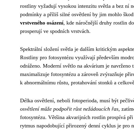
rostliny vyžadují vysokou intenzitu světla a bez ní n
podmínky a příliš silné osvětlení by jim mohlo škod
vrstveného osázení
, kde náročnější druhy rostlin d
prosperují ve spodních vrstvách.
Spektrální složení světla je dalším kritickým aspekt
Rostliny pro fotosyntézu využívají především modrou
odráženo. Moderní světlo na akvárium je navrženo ta
maximalizuje fotosyntézu a zároveň zvýrazňuje přiro
k abnormálnímu růstu, protahování stonků a celkově 
Délka osvětlení, neboli fotoperioda, musí být pečliv
osvětlení může podpořit růst nežádoucích řas
, zatím
fotosyntézu. Většina akvarijních rostlin prospívá př
rytmus napodobující přirozený denní cyklus je pro n