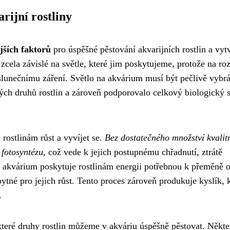
rijní rostliny
jších faktorů
pro úspěšné pěstování akvarijních rostlin a vyt
zcela závislé na světle, které jim poskytujeme, protože na roz
slunečnímu záření. Světlo na akvárium musí být pečlivě vybr
ých druhů rostlin a zároveň podporovalo celkový biologický 
rostlinám růst a vyvíjet se.
Bez dostatečného množství kvalit
 fotosyntézu
, což vede k jejich postupnému chřadnutí, ztrátě
na akvárium poskytuje rostlinám energii potřebnou k přeměně 
bytné pro jejich růst. Tento proces zároveň produkuje kyslík, 
.
, které druhy rostlin můžeme v akváriu úspěšně pěstovat. Někte