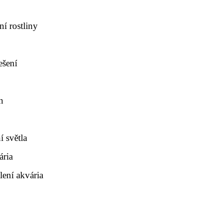
í rostliny
ešení
n
u
 světla
ária
lení akvária