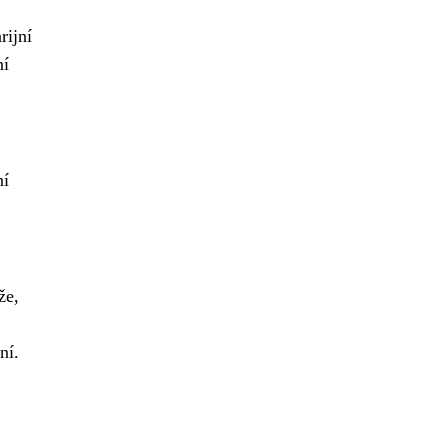
rijní
ní
ní
že,
ní.