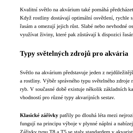
Kvalitní světlo na akvárium také pomáhá předcházet 
Když rostliny dostávají optimální osvětlení, rychle 
řasám a omezují jejich růst. Slabé nebo nevhodné o
využívat živiny, které pak zůstávají k dispozici řasá
Typy světelných zdrojů pro akvária
Světlo na akvárium představuje jeden z nejdůležitěj
a rostliny. Výběr správného typu světelného zdroje m
ryb. V současné době existuje několik základních kate
vhodností pro různé typy akvarijních sestav.
Klasické zářivky
patřily po dlouhá léta mezi nejroz
fungují na principu výboje v plynné náplni a nabízejí
Zářivky typu T8 a T5 se staly standardem v akvaris