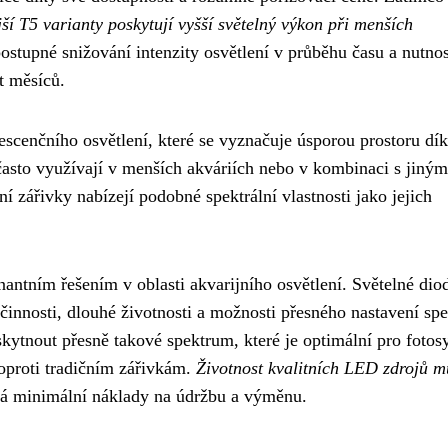
ší T5 varianty poskytují vyšší světelný výkon při menších
ostupné snižování intenzity osvětlení v průběhu času a nutnos
t měsíců.
rescenčního osvětlení, které se vyznačuje úsporou prostoru dí
často využívají v menších akváriích nebo v kombinaci s jiným
í zářivky nabízejí podobné spektrální vlastnosti jako jejich
antním řešením v oblasti akvarijního osvětlení. Světelné dio
činnosti, dlouhé životnosti a možnosti přesného nastavení spe
ytnout přesně takové spektrum, které je optimální pro fotos
 oproti tradičním zářivkám.
Životnost kvalitních LED zdrojů m
á minimální náklady na údržbu a výměnu.