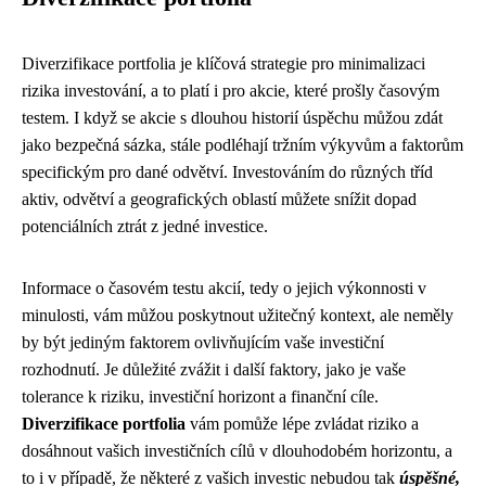
Diverzifikace portfolia je klíčová strategie pro minimalizaci
rizika investování, a to platí i pro akcie, které prošly časovým
testem. I když se akcie s dlouhou historií úspěchu můžou zdát
jako bezpečná sázka, stále podléhají tržním výkyvům a faktorům
specifickým pro dané odvětví. Investováním do různých tříd
aktiv, odvětví a geografických oblastí můžete snížit dopad
potenciálních ztrát z jedné investice.
Informace o časovém testu akcií, tedy o jejich výkonnosti v
minulosti, vám můžou poskytnout užitečný kontext, ale neměly
by být jediným faktorem ovlivňujícím vaše investiční
rozhodnutí. Je důležité zvážit i další faktory, jako je vaše
tolerance k riziku, investiční horizont a finanční cíle.
Diverzifikace portfolia
vám pomůže lépe zvládat riziko a
dosáhnout vašich investičních cílů v dlouhodobém horizontu, a
to i v případě, že některé z vašich investic nebudou tak
úspěšné,