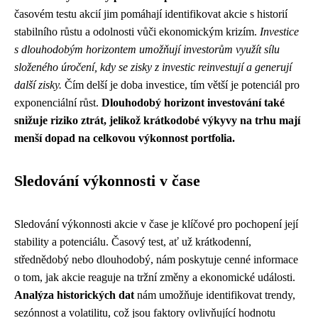
časovém testu akcií jim pomáhají identifikovat akcie s historií
stabilního růstu a odolnosti vůči ekonomickým krizím.
Investice
s dlouhodobým horizontem umožňují investorům využít sílu
složeného úročení, kdy se zisky z investic reinvestují a generují
další zisky.
Čím delší je doba investice, tím větší je potenciál pro
exponenciální růst.
Dlouhodobý horizont investování také
snižuje riziko ztrát, jelikož krátkodobé výkyvy na trhu mají
menší dopad na celkovou výkonnost portfolia.
Sledování výkonnosti v čase
Sledování výkonnosti akcie v čase je klíčové pro pochopení její
stability a potenciálu. Časový test, ať už krátkodenní,
střednědobý nebo dlouhodobý, nám poskytuje cenné informace
o tom, jak akcie reaguje na tržní změny a ekonomické události.
Analýza historických dat
nám umožňuje identifikovat trendy,
sezónnost a volatilitu, což jsou faktory ovlivňující hodnotu