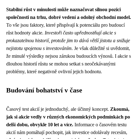
Stabilní růst v minulosti může naznačovat silnou pozici
společnosti na trhu, dobré vedení a odolný obchodní model.
To vše jsou faktory, které přispívají k potenciálu pro budoucí
růst hodnoty akcie.
Investoři často upřednostňují akcie s
prokazatelnou historií, protože jim to dává větší jistotu a snižuje
nejistotu spojenou s investováním.
Je však důležité si uvědomit,
že minulé výsledky nejsou zárukou budoucích výnosů. I akcie s
dlouhou historií růstu se mohou setkat s neočekávanými
problémy, které negativně ovlivní jejich hodnotu.
Budování bohatství v čase
Časový test akcií je jednoduchý, ale účinný koncept.
Zkoumá,
jak si akcie vedly v různých ekonomických podmínkách po
delší dobu, obvykle 10 let a více.
Informace o časovém testu
akcií nám pomáhají pochopit, jak investice odolávaly recesím,