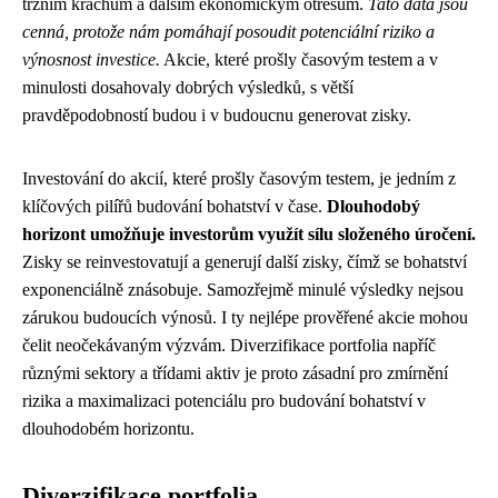
tržním krachům a dalším ekonomickým otřesům.
Tato data jsou
cenná, protože nám pomáhají posoudit potenciální riziko a
výnosnost investice.
Akcie, které prošly časovým testem a v
minulosti dosahovaly dobrých výsledků, s větší
pravděpodobností budou i v budoucnu generovat zisky.
Investování do akcií, které prošly časovým testem, je jedním z
klíčových pilířů budování bohatství v čase.
Dlouhodobý
horizont umožňuje investorům využít sílu složeného úročení.
Zisky se reinvestovatují a generují další zisky, čímž se bohatství
exponenciálně znásobuje. Samozřejmě minulé výsledky nejsou
zárukou budoucích výnosů. I ty nejlépe prověřené akcie mohou
čelit neočekávaným výzvám. Diverzifikace portfolia napříč
různými sektory a třídami aktiv je proto zásadní pro zmírnění
rizika a maximalizaci potenciálu pro budování bohatství v
dlouhodobém horizontu.
Diverzifikace portfolia