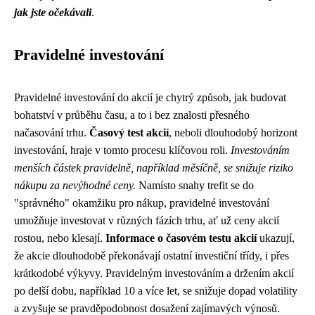
jak jste očekávali
.
Pravidelné investování
Pravidelné investování do akcií je chytrý způsob, jak budovat
bohatství v průběhu času, a to i bez znalosti přesného
načasování trhu.
Časový test akcií
, neboli dlouhodobý horizont
investování, hraje v tomto procesu klíčovou roli.
Investováním
menších částek pravidelně, například měsíčně, se snižuje riziko
nákupu za nevýhodné ceny.
Namísto snahy trefit se do
"správného" okamžiku pro nákup, pravidelné investování
umožňuje investovat v různých fázích trhu, ať už ceny akcií
rostou, nebo klesají.
Informace o časovém testu akcií
ukazují,
že akcie dlouhodobě překonávají ostatní investiční třídy, i přes
krátkodobé výkyvy. Pravidelným investováním a držením akcií
po delší dobu, například 10 a více let, se snižuje dopad volatility
a zvyšuje se pravděpodobnost dosažení zajímavých výnosů.