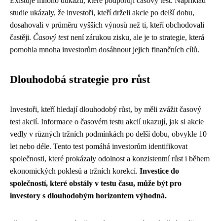
Existuje mnoho důkazů, které podporují časový test. Například
studie ukázaly, že investoři, kteří drželi akcie po delší dobu,
dosahovali v průměru vyšších výnosů než ti, kteří obchodovali
častěji.
Časový test
není zárukou zisku, ale je to strategie, která
pomohla mnoha investorům dosáhnout jejich finančních cílů.
Dlouhodobá strategie pro růst
Investoři, kteří hledají dlouhodobý růst, by měli zvážit časový
test akcií. Informace o časovém testu akcií ukazují, jak si akcie
vedly v různých tržních podmínkách po delší dobu, obvykle 10
let nebo déle. Tento test pomáhá investorům identifikovat
společnosti, které prokázaly odolnost a konzistentní růst i během
ekonomických poklesů a tržních korekcí.
Investice do
společností, které obstály v testu času, může být pro
investory s dlouhodobým horizontem výhodná.