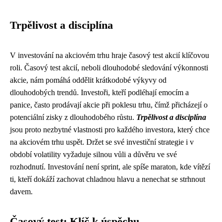
Trpělivost a disciplína
V investování na akciovém trhu hraje časový test akcií klíčovou
roli. Časový test akcií, neboli dlouhodobé sledování výkonnosti
akcie, nám pomáhá oddělit krátkodobé výkyvy od
dlouhodobých trendů. Investoři, kteří podléhají emocím a
panice, často prodávají akcie při poklesu trhu, čímž přicházejí o
potenciální zisky z dlouhodobého růstu.
Trpělivost a disciplína
jsou proto nezbytné vlastnosti pro každého investora, který chce
na akciovém trhu uspět. Držet se své investiční strategie i v
období volatility vyžaduje silnou vůli a důvěru ve své
rozhodnutí. Investování není sprint, ale spíše maraton, kde vítězí
ti, kteří dokáží zachovat chladnou hlavu a nenechat se strhnout
davem.
Časový test: Klíč k úspěchu