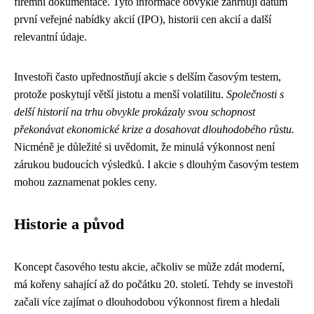
firemní dokumentace. Tyto informace obvykle zahrnují datum
první veřejné nabídky akcií (IPO), historii cen akcií a další
relevantní údaje.
Investoři často upřednostňují akcie s delším časovým testem,
protože poskytují větší jistotu a menší volatilitu.
Společnosti s
delší historií na trhu obvykle prokázaly svou schopnost
překonávat ekonomické krize a dosahovat dlouhodobého růstu.
Nicméně je důležité si uvědomit, že minulá výkonnost není
zárukou budoucích výsledků. I akcie s dlouhým časovým testem
mohou zaznamenat pokles ceny.
Historie a původ
Koncept časového testu akcie, ačkoliv se může zdát moderní,
má kořeny sahající až do počátku 20. století. Tehdy se investoři
začali více zajímat o dlouhodobou výkonnost firem a hledali