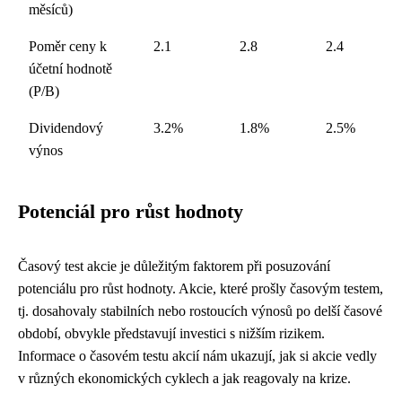
měsíců)
Poměr ceny k
2.1
2.8
2.4
účetní hodnotě
(P/B)
Dividendový
3.2%
1.8%
2.5%
výnos
Potenciál pro růst hodnoty
Časový test akcie je důležitým faktorem při posuzování
potenciálu pro růst hodnoty. Akcie, které prošly časovým testem,
tj. dosahovaly stabilních nebo rostoucích výnosů po delší časové
období, obvykle představují investici s nižším rizikem.
Informace o časovém testu akcií nám ukazují, jak si akcie vedly
v různých ekonomických cyklech a jak reagovaly na krize.