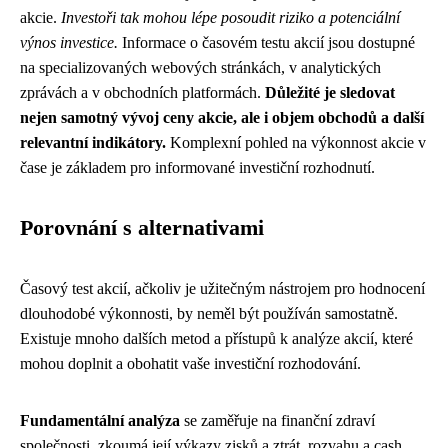
akcie.
Investoři tak mohou lépe posoudit riziko a potenciální
výnos investice.
Informace o časovém testu akcií jsou dostupné
na specializovaných webových stránkách, v analytických
zprávách a v obchodních platformách.
Důležité je sledovat
nejen samotný vývoj ceny akcie, ale i objem obchodů a další
relevantní indikátory.
Komplexní pohled na výkonnost akcie v
čase je základem pro informované investiční rozhodnutí.
Porovnání s alternativami
Časový test akcií, ačkoliv je užitečným nástrojem pro hodnocení
dlouhodobé výkonnosti, by neměl být používán samostatně.
Existuje mnoho dalších metod a přístupů k analýze akcií, které
mohou doplnit a obohatit vaše investiční rozhodování.
Fundamentální analýza
se zaměřuje na finanční zdraví
společnosti, zkoumá její výkazy zisků a ztrát, rozvahu a cash