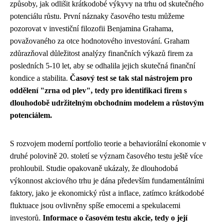
způsoby, jak odlišit krátkodobé výkyvy na trhu od skutečného
potenciálu růstu. První náznaky časového testu můžeme
pozorovat v investiční filozofii Benjamina Grahama,
považovaného za otce hodnotového investování. Graham
zdůrazňoval důležitost analýzy finančních výkazů firem za
posledních 5-10 let, aby se odhalila jejich skutečná finanční
kondice a stabilita.
Časový test se tak stal nástrojem pro
oddělení "zrna od plev", tedy pro identifikaci firem s
dlouhodobě udržitelným obchodním modelem a růstovým
potenciálem.
S rozvojem moderní portfolio teorie a behaviorální ekonomie v
druhé polovině 20. století se význam časového testu ještě více
prohloubil. Studie opakovaně ukázaly, že dlouhodobá
výkonnost akciového trhu je dána především fundamentálními
faktory, jako je ekonomický růst a inflace, zatímco krátkodobé
fluktuace jsou ovlivněny spíše emocemi a spekulacemi
investorů.
Informace o časovém testu akcie, tedy o její