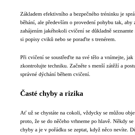
Základem efektivního a bezpečného tréninku je sprá
běhání, ale především o provedení pohybu tak, aby z
zahájením jakéhokoli cvičení se důkladně seznamte s
si popisy cviků nebo se poraďte s trenérem.
Při cvičení se soustřeďte na své tělo a vnímejte, jak
zkontrolujte techniku. Začněte s menší zátěží a postu
správné dýchání během cvičení.
Časté chyby a rizika
Ať už se chystáte na cokoli, vždycky se můžou obje
proto, že se do něčeho vrhneme po hlavě. Někdy se z
chyby a je v pořádku se zeptat, když něco nevíte. Dů