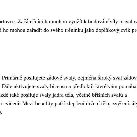
ortovce. Začátečníci ho mohou využít k budování síly a svalo
ci ho mohou zařadit do svého tréninku jako doplňkový cvik pr
ů. Primárně posilujete zádové svaly, zejména široký sval zádo
. Dále aktivujete svaly bicepsu a předloktí, které vám pomáhaj
ě také posiluje svaly jádra těla, včetně břišních svalů a
 cvičení. Mezi benefity patří zlepšení držení těla, zvýšení síl
y.