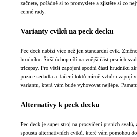
začnete, pořádně si to promyslete a zjistěte si co 
cenné rady.
Varianty cviků na peck decku
Pec deck nabízí více než jen standardní cvik. Změn
hrudníku. Širší úchop cílí na vnější část prsních sva
tricepsy. Pro větší zapojení spodní části hrudníku zk
pozice sedadla a tlačení loktů mírně vzhůru zapojí ví
variantu, která vám bude vyhovovat nejlépe. Pamatuj
Alternativy k peck decku
Pec deck je super stroj na procvičení prsních svalů,
spousta alternativních cviků, které vám pomohou d