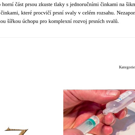
 horní část prsou zkuste tlaky s jednoručními činkami na šik
i činkami, které procvičí prsní svaly v celém rozsahu. Nezap
nou šířkou úchopu pro komplexní rozvoj prsních svalů.
Kategori