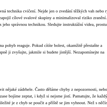
vná technika cvičení. Nejde jen o zvedání těžkých vah nebo r
apojil cílové svalové skupiny a minimalizoval riziko zranění
 jeho správnou technikou. Sledujte instruktážní videa, prostu
 na pohyb reaguje. Pokud cítíte bolest, okamžitě přestaňte a
pně ji zvyšujte, jakmile si budete jistější. Nezapomínejte na
vit nějaké zádrhele. Často děláme chyby z nepozornosti, neb
ase bojíme zeptat, i když si nejsme jistí. Pamatujte, že každ
ležité je z chyb se poučit a příště se jim vyhnout. Než s něč