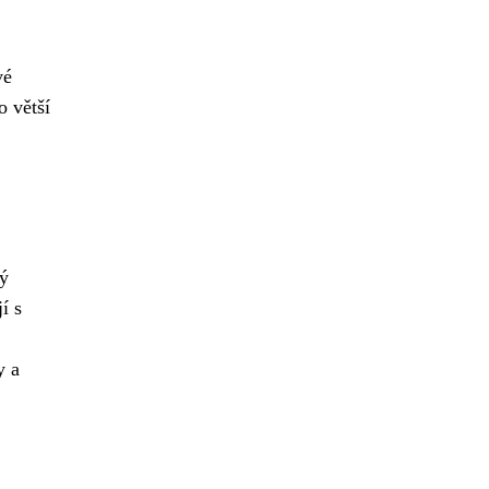
vé
o větší
vý
í s
y a