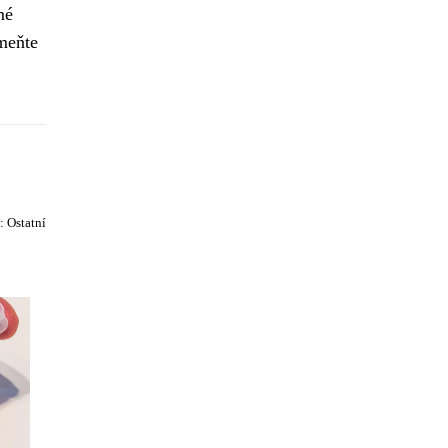
mé
omeňte
e:
Ostatní