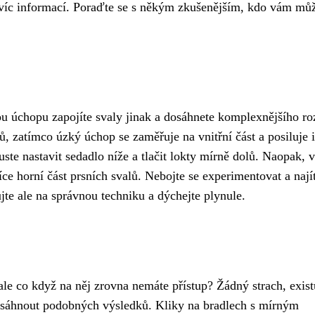
nejvíc informací. Poraďte se s někým zkušenějším, kdo vám mů
ou úchopu zapojíte svaly jinak a dosáhnete komplexnějšího ro
lů, zatímco úzký úchop se zaměřuje na vnitřní část a posiluje i
uste nastavit sedadlo níže a tlačit lokty mírně dolů. Naopak, v
ce horní část prsních svalů. Nebojte se experimentovat a najít
te ale na správnou techniku a dýchejte plynule.
 ale co když na něj zrovna nemáte přístup? Žádný strach, exist
osáhnout podobných výsledků. Kliky na bradlech s mírným