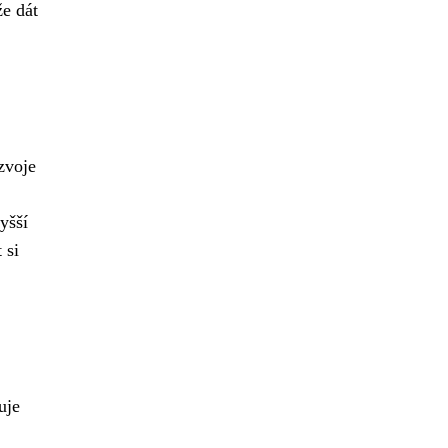
že dát
zvoje
yšší
 si
uje