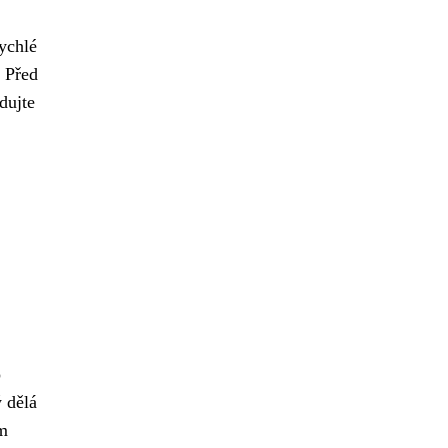
ychlé
. Před
dujte
o
ý dělá
ím