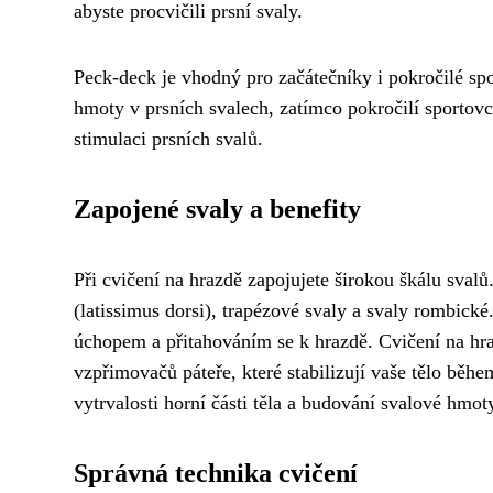
abyste procvičili prsní svaly.
Peck-deck je vhodný pro začátečníky i pokročilé sp
hmoty v prsních svalech, zatímco pokročilí sportov
stimulaci prsních svalů.
Zapojené svaly a benefity
Při cvičení na hrazdě zapojujete širokou škálu sval
(latissimus dorsi), trapézové svaly a svaly rombické
úchopem a přitahováním se k hrazdě. Cvičení na hrazd
vzpřimovačů páteře, které stabilizují vaše tělo během
vytrvalosti horní části těla a budování svalové hmot
Správná technika cvičení