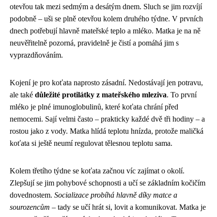
otevřou tak mezi sedmým a desátým dnem. Sluch se jim rozvíjí
podobně – uši se plně otevřou kolem druhého týdne. V prvních
dnech potřebují hlavně mateřské teplo a mléko. Matka je na ně
neuvěřitelně pozorná, pravidelně je čistí a pomáhá jim s
vyprazdňováním.
Kojení je pro koťata naprosto zásadní. Nedostávají jen potravu,
ale také
důležité protilátky z mateřského mleziva
. To první
mléko je plné imunoglobulinů, které koťata chrání před
nemocemi. Sají velmi často – prakticky každé dvě tři hodiny – a
rostou jako z vody. Matka hlídá teplotu hnízda, protože maličká
koťata si ještě neumí regulovat tělesnou teplotu sama.
Kolem třetího týdne se koťata začnou víc zajímat o okolí.
Zlepšují se jim pohybové schopnosti a učí se základním kočičím
dovednostem.
Socializace probíhá hlavně díky matce a
sourozencům
– tady se učí hrát si, lovit a komunikovat. Matka je