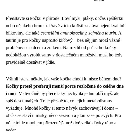
Představte si kočku v přírodě. Loví myši, ptáky, občas i ještěrku
nebo nějakého brouka. Právě z této kořisti získává nejen kvalitní
bílkoviny, ale také
esenciální aminokyseliny, zejména taurin
. A
taurin je pro kočky naprosto klíčový – bez něj jim hrozí vážné
problémy se srdcem a zrakem. Na rozdíl od psů si ho kočky
nedokážou vyrobit samy v dostatečném množství, musí ho tedy
pravidelně dostávat v jídle.
Všimli jste si někdy, jak vaše kočka chodí k misce během dne?
Kočky prostě preferují menší porce rozložené do celého dne
i noci
. V divočině by přece taky nechytila jednu obří myš, ale
spíš deset malých. To je přesně to, co jejich metabolismus
vyžaduje. Mnohé kočky si tento návyk zachovávají i doma –
občas se staví u misky, něco sežerou a jdou zase po svých. Pro
ně je tohle mnohem přirozenější než dvě velké dávky ráno a
večer.