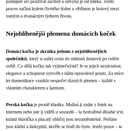
postupně učí používat záchod a odvyká je od mléka. Tento
proces začíná kolem čtvrtého týdne a většinou je hotový mezi
osmým a dvanáctým týdnem života.
Nejoblíbenější plemena domácích koček
Domácí kočka je zkrátka jedním z nejoblíbenějších
společníků
, který si našel cestu do milionů domovů po celém
světě. Co dělá kočky tak výjimečnými? Je to jejich nezávislost,
elegance a schopnost vytvořit s námi opravdové pouto. Za tisíce
let domestikace vzniklo nespočet různých plemen – každé s
vlastním charakterem a šarmem.
Perská kočka
je prostě klasika. Možná ji znáte z fotek na
internetu nebo jste ji viděli u sousedů – ta
hedvábná dlouhá srst
,
kulatá hlavička a placatý obličej jsou nezaměnitelné. Peršani
jsou klidní a láskyplní, skvěle se hodí do bytu. Jenže pozor – ta