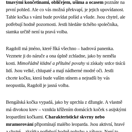
tmavými končetinami, obličejem, ušima a ocasem
poznáte na
první pohled. Ale co vás možná překvapí, je jejich upovídanost.
Tahle kočka s vámi bude povídat pořád a všude. Jsou chytré, ale
potřebují hodně pozornosti. Jestli hledáte tichého společníka,
siamka určitě není ta pravá volba.
Ragdoll má jméno, které říká všechno – hadrová panenka.
Vezmete ji do náruče a ona úplně zchladne, jako by neměla
kosti.
Mimořádně klidné a přítulné povahy
si získaly srdce tisíců
lidí. Jsou velké, chlupaté a mají nádherné modré oči. Jestli
chcete kočku, která bude vaším stínem a nejradši by vás
neopustila, Ragdoll je jasná volba.
Bengálská kočka vypadá, jako by uprchla z džungle. A vlastně
má divokou krev – vznikla křížením domácích koček s asijskými
leopardími kočkami.
Charakteristické skvrny nebo
mramorování
připomínají malého leoparda. Jsou aktivní, hravé
a chytré – zkrátka potřebují hodně pohybu a zábavy. Není to