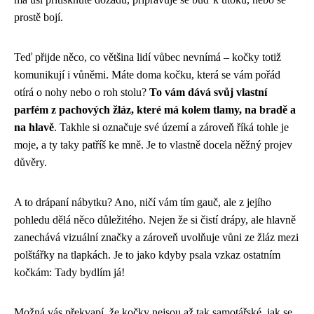
prostě bojí.
Teď přijde něco, co většina lidí vůbec nevnímá – kočky totiž
komunikují i vůněmi. Máte doma kočku, která se vám pořád
otírá o nohy nebo o roh stolu?
To vám dává svůj vlastní
parfém z pachových žláz, které má kolem tlamy, na bradě a
na hlavě
. Takhle si označuje své území a zároveň říká tohle je
moje, a ty taky patříš ke mně. Je to vlastně docela něžný projev
důvěry.
A to drápaní nábytku? Ano, ničí vám tím gauč, ale z jejího
pohledu dělá něco důležitého. Nejen že si čistí drápy, ale hlavně
zanechává vizuální značky a zároveň uvolňuje vůni ze žláz mezi
polštářky na tlapkách. Je to jako kdyby psala vzkaz ostatním
kočkám: Tady bydlím já!
Možná vás překvapí, že kočky nejsou až tak samotářské, jak se