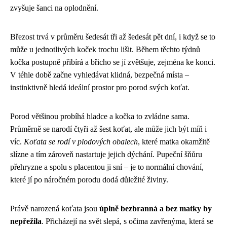
zvyšuje šanci na oplodnění.
Březost trvá v průměru šedesát tři až šedesát pět dní, i když se to
může u jednotlivých koček trochu lišit. Během těchto týdnů
kočka postupně přibírá a břicho se jí zvětšuje, zejména ke konci.
V téhle době začne vyhledávat klidná, bezpečná místa –
instinktivně hledá ideální prostor pro porod svých koťat.
Porod většinou probíhá hladce a kočka to zvládne sama.
Průměrně se narodí čtyři až šest koťat, ale může jich být míň i
víc.
Koťata se rodí v plodových obalech
, které matka okamžitě
slízne a tím zároveň nastartuje jejich dýchání. Pupeční šňůru
přehryzne a spolu s placentou ji sní – je to normální chování,
které jí po náročném porodu dodá důležité živiny.
Právě narozená koťata jsou
úplně bezbranná a bez matky by
nepřežila
. Přicházejí na svět slepá, s očima zavřenýma, která se