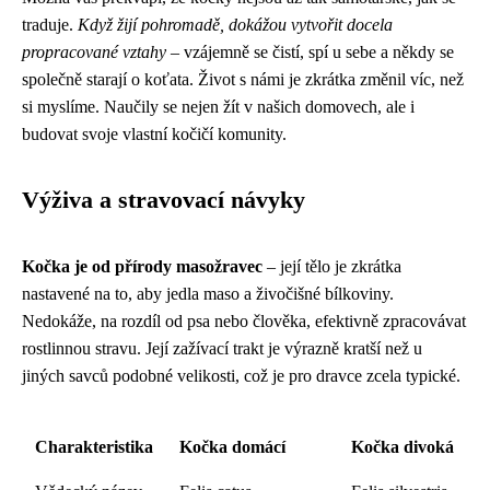
traduje.
Když žijí pohromadě, dokážou vytvořit docela
propracované vztahy
– vzájemně se čistí, spí u sebe a někdy se
společně starají o koťata. Život s námi je zkrátka změnil víc, než
si myslíme. Naučily se nejen žít v našich domovech, ale i
budovat svoje vlastní kočičí komunity.
Výživa a stravovací návyky
Kočka je od přírody masožravec
– její tělo je zkrátka
nastavené na to, aby jedla maso a živočišné bílkoviny.
Nedokáže, na rozdíl od psa nebo člověka, efektivně zpracovávat
rostlinnou stravu. Její zažívací trakt je výrazně kratší než u
jiných savců podobné velikosti, což je pro dravce zcela typické.
Charakteristika
Kočka domácí
Kočka divoká