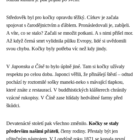
Středověk byl pro kočky opravdu těžký. Církev je začala
spojovat s čarodějnictvím a ďáblem. Pronásledovali je, zabíjeli.
A víte, co se stalo? Začali se množit potkani. A s nimi přišel mor.
Až když černá smrt vylidnila půlku Evropy, lidé si uvědomili
svou chybu. Kočky byly potřeba víc než kdy jindy.
V
Japonsku a Číně
to bylo úplně jiné. Tam si kočky užívaly
respektu po celou dobu. Japonci věřili, že přinášejí štěstí – odtud
pochází ty roztomilé sošky maneki-neko s mávající tlapkou,
které znáte z restaurací. V buddhistických klášterech chránily
vzácné rukopisy. V Číně zase hlídaly hedvábné farmy před
škůdci.
Devatenácté století pak všechno změnilo.
Kočky se staly
především našimi přáteli
, členy rodiny. Přestaly být jen
užitečným nástrojem. V Londýně roku 1871 se konala první