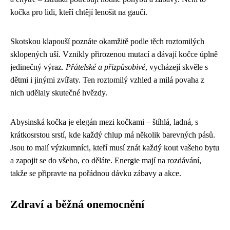
kočka pro lidi, kteří chtějí lenošit na gauči.
Skotskou klapouší poznáte okamžitě podle těch roztomilých
sklopených uší. Vznikly přirozenou mutací a dávají kočce úplně
jedinečný výraz.
Přátelské a přizpůsobivé
, vycházejí skvěle s
dětmi i jinými zvířaty. Ten roztomilý vzhled a milá povaha z
nich udělaly skutečné hvězdy.
Abysinská kočka je elegán mezi kočkami – štíhlá, ladná, s
krátkosrstou srstí, kde každý chlup má několik barevných pásů.
Jsou to malí výzkumníci, kteří musí znát každý kout vašeho bytu
a zapojit se do všeho, co děláte. Energie mají na rozdávání,
takže se připravte na pořádnou dávku zábavy a akce.
Zdraví a běžná onemocnění