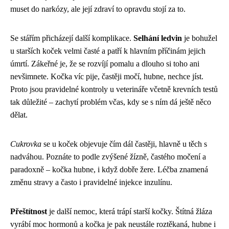
muset do narkózy, ale její zdraví to opravdu stojí za to.
Se stářím přicházejí další komplikace.
Selhání ledvin
je bohužel
u starších koček velmi časté a patří k hlavním příčinám jejich
úmrtí. Zákeřné je, že se rozvíjí pomalu a dlouho si toho ani
nevšimnete. Kočka víc pije, častěji močí, hubne, nechce jíst.
Proto jsou pravidelné kontroly u veterináře včetně krevních testů
tak důležité – zachytí problém včas, kdy se s ním dá ještě něco
dělat.
Cukrovka
se u koček objevuje čím dál častěji, hlavně u těch s
nadváhou. Poznáte to podle zvýšené žízně, častého močení a
paradoxně – kočka hubne, i když dobře žere. Léčba znamená
změnu stravy a často i pravidelné injekce inzulínu.
Přeštítnost
je další nemoc, která trápí starší kočky. Štítná žláza
vyrábí moc hormonů a kočka je pak neustále roztěkaná, hubne i