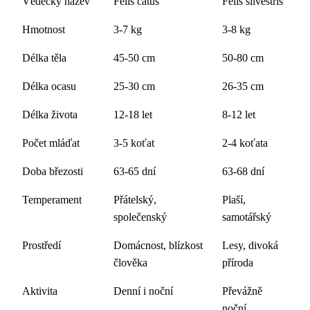
Vědecký název
Felis catus
Felis silvestris
Hmotnost
3-7 kg
3-8 kg
Délka těla
45-50 cm
50-80 cm
Délka ocasu
25-30 cm
26-35 cm
Délka života
12-18 let
8-12 let
Počet mláďat
3-5 koťat
2-4 koťata
Doba březosti
63-65 dní
63-68 dní
Temperament
Přátelský,
Plaší,
společenský
samotářský
Prostředí
Domácnost, blízkost
Lesy, divoká
člověka
příroda
Aktivita
Denní i noční
Převážně
noční