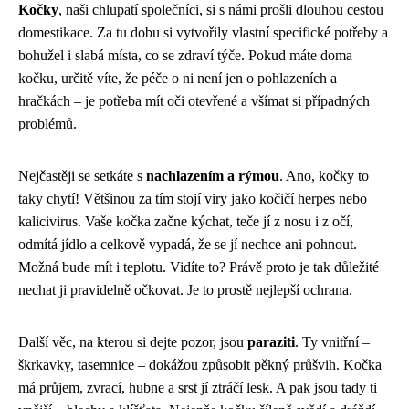
Kočky
, naši chlupatí společníci, si s námi prošli dlouhou cestou
domestikace. Za tu dobu si vytvořily vlastní specifické potřeby a
bohužel i slabá místa, co se zdraví týče. Pokud máte doma
kočku, určitě víte, že péče o ni není jen o pohlazeních a
hračkách – je potřeba mít oči otevřené a všímat si případných
problémů.
Nejčastěji se setkáte s
nachlazením a rýmou
. Ano, kočky to
taky chytí! Většinou za tím stojí viry jako kočičí herpes nebo
kalicivirus. Vaše kočka začne kýchat, teče jí z nosu i z očí,
odmítá jídlo a celkově vypadá, že se jí nechce ani pohnout.
Možná bude mít i teplotu. Vidíte to? Právě proto je tak důležité
nechat ji pravidelně očkovat. Je to prostě nejlepší ochrana.
Další věc, na kterou si dejte pozor, jsou
paraziti
. Ty vnitřní –
škrkavky, tasemnice – dokážou způsobit pěkný průšvih. Kočka
má průjem, zvrací, hubne a srst jí ztráčí lesk. A pak jsou tady ti