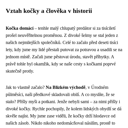
Vztah kočky a člověka v historii
Kočka domácí
– tenhle malý chlupatý predátor si za tisíciletí
prošel neuvěřitelnou proměnou. Z divoké šelmy se stal jeden z
našich nejmilejších společníků. Celé to začalo před deseti tisíci
lety, kdy jsme my lidé přestali putovat za potravou a usadili se na
jednom místě. Začali jsme pěstovat úrodu, stavět příbytky. A
právě tohle byl okamžik, kdy se naše cesty s kočkami poprvé
skutečně protly.
Jak to vlastně začalo?
Na Blízkém východě
, v Úrodném
půlměsíci, naši předkové skladovali obilí. A co myslíte, že se
stalo? Přišly myši a potkani. Jenže nebyli sami – za nimi přišly i
divoké kočky. Rychle pochopily, že kolem lidských obydlí se dá
skvěle najíst. My jsme zase viděli, že kočky drží hlodavce od
našich zásob. Nikdo nikoho nedomácňoval násilím, prostě to