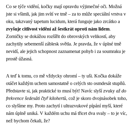
Co se týče vidění, kočky mají opravdu výjimečné oči. Možná
jste si všimli, jak jim svítí ve tmě – za to může speciální vrstva v
oku, takzvaný tapetum lucidum, která funguje jako zrcátko a
zvyšuje citlivost vidění až šestkrát oproti nám lidem
.
Zorničky se dokážou rozšířit do obrovských velikostí, aby
zachytily sebemenší záblesk světla. Je pravda, že v úplné tmě
nevidí, ale jejich schopnost zaznamenat pohyb i za soumraku je
prostě úžasná.
A teď k tomu, co mě vždycky ohromí – ty uši. Kočka dokáže
otáčet každým uchem samostatně o celých sto osmdesát stupňů.
Představte si, jak praktické to musí být! Navíc slyší zvuky
až do
frekvence šedesáti čtyř kilohertů
, což je skoro dvojnásobek toho,
co slyšíme my. Proto zachytí i ultrazvukové pípání myší, které
nám úplně uniká. V každém uchu má třicet dva svaly – to je víc,
než bychom čekali, že?