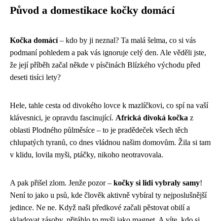
Původ a domestikace kočky domácí
Kočka domácí
– kdo by ji neznal? Ta malá šelma, co si vás
podmaní pohledem a pak vás ignoruje celý den. Ale věděli jste,
že její příběh začal někde v písčinách Blízkého východu před
deseti tisíci lety?
Hele, tahle cesta od divokého lovce k mazlíčkovi, co spí na vaší
klávesnici, je opravdu fascinující.
Africká divoká kočka
z
oblasti Plodného půlměsíce – to je pradědeček všech těch
chlupatých tyranů, co dnes vládnou našim domovům. Žila si tam
v klidu, lovila myši, ptáčky, nikoho neotravovala.
A pak přišel zlom. Jenže pozor –
kočky si lidi vybraly samy
!
Není to jako u psů, kde člověk aktivně vybíral ty nejposlušnější
jedince. Ne ne. Když naši předkové začali pěstovat obilí a
skladovat zásoby, přitáhlo to myši jako magnet. A víte, kdo si