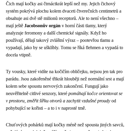
Čich mají kočky asi čtrnáctkrát lepší než my. Jejich čichový
systém pokrývá plochu kolem dvaceti čtverečních centimetrů a
obsahuje asi dvě stě milionů receptorů. Ale to není všechno –
mají ještě
Jacobsonův orgán
v horní části tlamy, který
analyzuje feromony a další chemické signály. Když ho
používají, dělají takový zvláštní výraz – pootevřou tlamu a
vypadají, jako by se ušklíbly. Tomu se říká flehmen a vypadá to
docela vtipně.
Ty vousky, které vidíte na kočičím obličejku, nejsou jen tak pro
parádu. Jsou zakořeněné třikrát hlouběji než normální srst a mají
kolem sebe spoustu nervových zakončení. Fungují jako
neuvěřitelně citlivé senzory, které
pomáhají kočce orientovat se
v prostoru, změřit šířku otvorů a zachytit vzdušné proudy
od
pohybující se kořisti – a to i v naprosté tmě.
Chuťových pohárků mají kočky méně než spousta jiných savců,