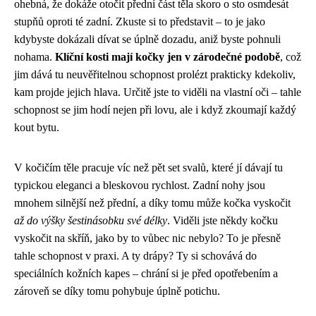
ohebná, že dokáže otočit přední část těla skoro o sto osmdesát
stupňů oproti té zadní. Zkuste si to představit – to je jako
kdybyste dokázali dívat se úplně dozadu, aniž byste pohnuli
nohama.
Klíční kosti mají kočky jen v zárodečné podobě
, což
jim dává tu neuvěřitelnou schopnost prolézt prakticky kdekoliv,
kam projde jejich hlava. Určitě jste to viděli na vlastní oči – tahle
schopnost se jim hodí nejen při lovu, ale i když zkoumají každý
kout bytu.
V kočičím těle pracuje víc než pět set svalů, které jí dávají tu
typickou eleganci a bleskovou rychlost. Zadní nohy jsou
mnohem silnější než přední, a díky tomu může kočka vyskočit
až do výšky šestinásobku své délky
. Viděli jste někdy kočku
vyskočit na skříň, jako by to vůbec nic nebylo? To je přesně
tahle schopnost v praxi. A ty drápy? Ty si schovává do
speciálních kožních kapes – chrání si je před opotřebením a
zároveň se díky tomu pohybuje úplně potichu.