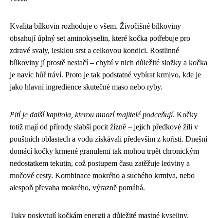
Kvalita bílkovin rozhoduje o všem. Živočišné bílkoviny
obsahují úplný set aminokyselin, které kočka potřebuje pro
zdravé svaly, lesklou srst a celkovou kondici. Rostlinné
bílkoviny jí prostě nestačí – chybí v nich důležité složky a kočka
je navíc hůř tráví. Proto je tak podstatné vybírat krmivo, kde je
jako hlavní ingredience skutečné maso nebo ryby.
Pití je další kapitola, kterou mnozí majitelé podceňují
. Kočky
totiž mají od přírody slabší pocit žízně – jejich předkové žili v
pouštních oblastech a vodu získávali především z kořisti. Dnešní
domácí kočky krmené granulemi tak mohou trpět chronickým
nedostatkem tekutin, což postupem času zatěžuje ledviny a
močové cesty. Kombinace mokrého a suchého krmiva, nebo
alespoň převaha mokrého, výrazně pomáhá.
Tuky poskytují kočkám energii a důležité mastné kyseliny.