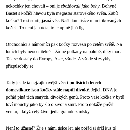
nekochky jen chovali – oni je
zbožňovali jako bohy
. Bohyně
Bastet s kočičí hlavou byla megastar starověkého světa. Zabít
kočku? Trest smrti, jasná věc. Našli tam tisíce mumifikovaných
koček. To není jen úcta, to je úplně jiná liga.
Obchodníci a námořníci pak kočky rozvezli po celém světě. Na
lodích byly neocenitelné – žádné potkany na palubě, díky moc.
Tak se dostaly do Evropy, Asie, všude. A všude si zvykly,
přizpůsobily se.
Tady je ale ta nejzajímavější věc:
i po tisících letech
domestikace jsou kočky stále napůl divoké
. Jejich DNA je
pořád plná těch starých, divokých genů. Proto vaše kočka v bytě
loví mouchy jako by šlo o život a smrt. Proto dokáže přežít
venku, i když celý život jedla granule z misky.
Není to úžasné? Žije s námi tisíce let, ale pořád si drží kus té