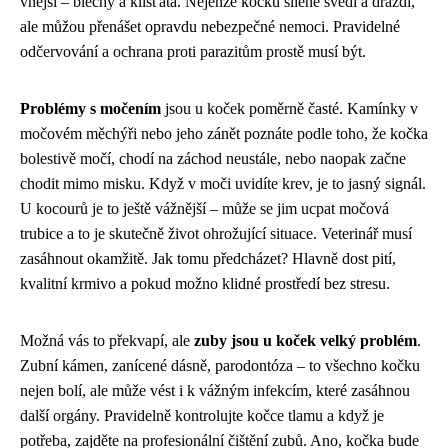
vnější – blechy a klíšťata. Nejenže kočku šíleně svědí a dráždí,
ale můžou přenášet opravdu nebezpečné nemoci. Pravidelné
odčervování a ochrana proti parazitům prostě musí být.
Problémy s močením
jsou u koček poměrně časté. Kamínky v
močovém měchýři nebo jeho zánět poznáte podle toho, že kočka
bolestivě močí, chodí na záchod neustále, nebo naopak začne
chodit mimo misku. Když v moči uvidíte krev, je to jasný signál.
U kocourů je to ještě vážnější – může se jim ucpat močová
trubice a to je skutečně život ohrožující situace. Veterinář musí
zasáhnout okamžitě. Jak tomu předcházet? Hlavně dost pití,
kvalitní krmivo a pokud možno klidné prostředí bez stresu.
Možná vás to překvapí, ale
zuby jsou u koček velký problém
.
Zubní kámen, zanícené dásně, parodontóza – to všechno kočku
nejen bolí, ale může vést i k vážným infekcím, které zasáhnou
další orgány. Pravidelně kontrolujte kočce tlamu a když je
potřeba, zajděte na profesionální čištění zubů. Ano, kočka bude