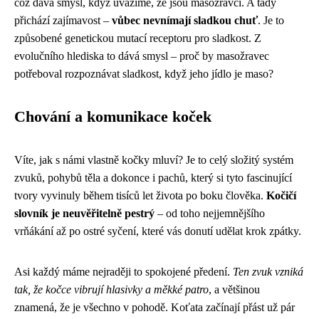
což dává smysl, když uvážíme, že jsou masožravci. A tady
přichází zajímavost –
vůbec nevnímají sladkou chuť
. Je to
způsobené genetickou mutací receptoru pro sladkost. Z
evolučního hlediska to dává smysl – proč by masožravec
potřeboval rozpoznávat sladkost, když jeho jídlo je maso?
Chování a komunikace koček
Víte, jak s námi vlastně kočky mluví? Je to celý složitý systém
zvuků, pohybů těla a dokonce i pachů, který si tyto fascinující
tvory vyvinuly během tisíců let života po boku člověka.
Kočičí
slovník je neuvěřitelně pestrý
– od toho nejjemnějšího
vrňákání až po ostré syčení, které vás donutí udělat krok zpátky.
Asi každý máme nejraději to spokojené předení.
Ten zvuk vzniká
tak, že kočce vibrují hlasivky a měkké patro
, a většinou
znamená, že je všechno v pohodě. Koťata začínají přást už pár