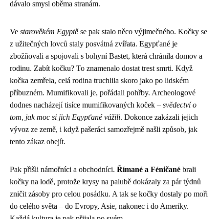
dávalo smysl oběma stranám.
Ve
starověkém Egyptě
se pak stalo něco výjimečného. Kočky se
z užitečných lovců staly posvátná zvířata. Egypťané je
zbožňovali a spojovali s bohyní Bastet, která chránila domov a
rodinu. Zabít kočku? To znamenalo dostat trest smrti. Když
kočka zemřela, celá rodina truchlila skoro jako po lidském
příbuzném. Mumifikovali je, pořádali pohřby. Archeologové
dodnes nacházejí tisíce mumifikovaných koček –
svědectví o
tom, jak moc si jich Egypťané vážili
. Dokonce zakázali jejich
vývoz ze země, i když pašeráci samozřejmě našli způsob, jak
tento zákaz obejít.
Pak přišli námořníci a obchodníci.
Římané a Féničané
brali
kočky na lodě, protože krysy na palubě dokázaly za pár týdnů
zničit zásoby pro celou posádku. A tak se kočky dostaly po moři
do celého světa – do Evropy, Asie, nakonec i do Ameriky.
Každá kultura je pak přijala po svém.