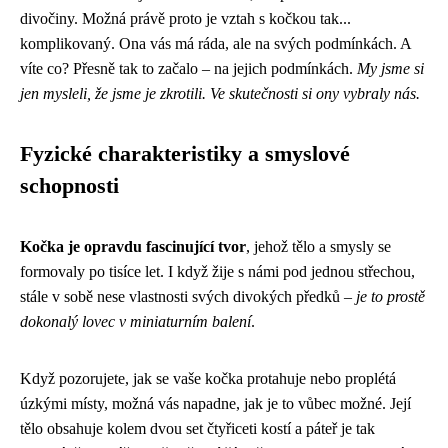
divočiny. Možná právě proto je vztah s kočkou tak...
komplikovaný. Ona vás má ráda, ale na svých podmínkách. A
víte co? Přesně tak to začalo – na jejich podmínkách.
My jsme si
jen mysleli, že jsme je zkrotili. Ve skutečnosti si ony vybraly nás.
Fyzické charakteristiky a smyslové
schopnosti
Kočka je opravdu fascinující tvor
, jehož tělo a smysly se
formovaly po tisíce let. I když žije s námi pod jednou střechou,
stále v sobě nese vlastnosti svých divokých předků –
je to prostě
dokonalý lovec v miniaturním balení
.
Když pozorujete, jak se vaše kočka protahuje nebo proplétá
úzkými místy, možná vás napadne, jak je to vůbec možné. Její
tělo obsahuje kolem dvou set čtyřiceti kostí a páteř je tak