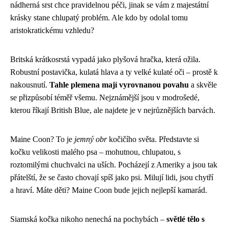
nádherná srst chce pravidelnou péči, jinak se vám z majestátní
krásky stane chlupatý problém. Ale kdo by odolal tomu
aristokratickému vzhledu?
Britská krátkosrstá vypadá jako plyšová hračka, která ožila.
Robustní postavička, kulatá hlava a ty velké kulaté oči – prostě k
nakousnutí.
Tahle plemena mají vyrovnanou povahu
a skvěle
se přizpůsobí téměř všemu. Nejznámější jsou v modrošedé,
kterou říkají British Blue, ale najdete je v nejrůznějších barvách.
Maine Coon? To je
jemný obr
kočičího světa. Představte si
kočku velikosti malého psa – mohutnou, chlupatou, s
roztomilými chuchvalci na uších. Pocházejí z Ameriky a jsou tak
přátelští, že se často chovají spíš jako psi. Milují lidi, jsou chytří
a hraví. Máte děti? Maine Coon bude jejich nejlepší kamarád.
Siamská kočka nikoho nenechá na pochybách –
světlé tělo s