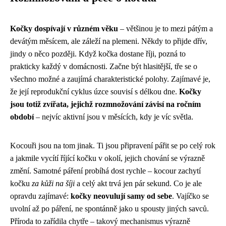
Kočky dospívají v různém věku
– většinou je to mezi pátým a
devátým měsícem, ale záleží na plemeni. Někdy to přijde dřív,
jindy o něco později. Když kočka dostane říji, pozná to
prakticky každý v domácnosti. Začne být hlasitější, tře se o
všechno možné a zaujímá charakteristické polohy. Zajímavé je,
že její reprodukční cyklus úzce souvisí s délkou dne.
Kočky
jsou totiž zvířata, jejichž rozmnožování závisí na ročním
období
– nejvíc aktivní jsou v měsících, kdy je víc světla.
Kocouři jsou na tom jinak. Ti jsou připravení pářit se po celý rok
a jakmile vycítí říjící kočku v okolí, jejich chování se výrazně
změní. Samotné páření probíhá dost rychle – kocour zachytí
kočku
za kůži na šíji
a celý akt trvá jen pár sekund. Co je ale
opravdu zajímavé:
kočky neovulují samy od sebe
. Vajíčko se
uvolní až po páření, ne spontánně jako u spousty jiných savců.
Příroda to zařídila chytře – takový mechanismus výrazně