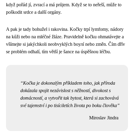
když pořád jí, zvrací a má průjem. Když se to neřeší, může to
poškodit srdce a další orgány.
A pak je tady bohužel i rakovina. Kočky trpí lymfomy, nádory
na kůži nebo na mléčné žláze. Pravidelně kočku ohmatávejte a
všímejte si jakýchkoli neobvyklých boулí nebo změn. Čím dřív
se problém odhalí, tím větší je šance na úspěšnou léčbu.
Kočka je dokonalým příkladem toho, jak příroda
dokázala spojit nezávislost s něžností, divokost s
domácností, a vytvořit tak bytost, která si zachovává
své tajemství i po tisíciletích života po boku člověka
Miroslav Jindra