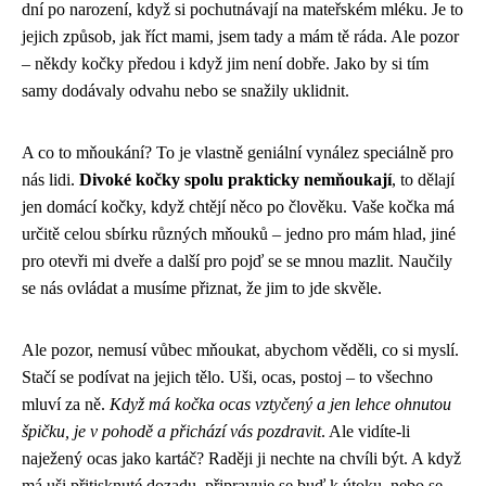
dní po narození, když si pochutnávají na mateřském mléku. Je to
jejich způsob, jak říct mami, jsem tady a mám tě ráda. Ale pozor
– někdy kočky předou i když jim není dobře. Jako by si tím
samy dodávaly odvahu nebo se snažily uklidnit.
A co to mňoukání? To je vlastně geniální vynález speciálně pro
nás lidi.
Divoké kočky spolu prakticky nemňoukají
, to dělají
jen domácí kočky, když chtějí něco po člověku. Vaše kočka má
určitě celou sbírku různých mňouků – jedno pro mám hlad, jiné
pro otevři mi dveře a další pro pojď se se mnou mazlit. Naučily
se nás ovládat a musíme přiznat, že jim to jde skvěle.
Ale pozor, nemusí vůbec mňoukat, abychom věděli, co si myslí.
Stačí se podívat na jejich tělo. Uši, ocas, postoj – to všechno
mluví za ně.
Když má kočka ocas vztyčený a jen lehce ohnutou
špičku, je v pohodě a přichází vás pozdravit
. Ale vidíte-li
naježený ocas jako kartáč? Raději ji nechte na chvíli být. A když
má uši přitisknuté dozadu, připravuje se buď k útoku, nebo se