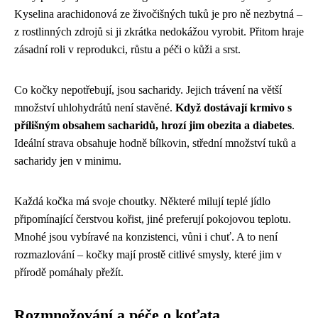
Kyselina arachidonová ze živočišných tuků je pro ně nezbytná –
z rostlinných zdrojů si ji zkrátka nedokážou vyrobit. Přitom hraje
zásadní roli v reprodukci, růstu a péči o kůži a srst.
Co kočky nepotřebují, jsou sacharidy. Jejich trávení na větší
množství uhlohydrátů není stavěné.
Když dostávají krmivo s
přílišným obsahem sacharidů, hrozí jim obezita a diabetes
.
Ideální strava obsahuje hodně bílkovin, střední množství tuků a
sacharidy jen v minimu.
Každá kočka má svoje choutky. Některé milují teplé jídlo
připomínající čerstvou kořist, jiné preferují pokojovou teplotu.
Mnohé jsou vybíravé na konzistenci, vůni i chuť. A to není
rozmazlování – kočky mají prostě citlivé smysly, které jim v
přírodě pomáhaly přežít.
Rozmnožování a péče o koťata