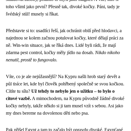
toho všiml jako první? Přesně tak, divoké kočky. Páni, tady je
švédský stůl! musely si říkat.
Představte si to: usadlíci řeší, jak ochránit obilí před hlodavci, a
najednou se kolem začnou potulovat kočky, které dělají práci za
ně. Win-win situace, jak se říká dnes. Lidé byli rádi, že mají
zdarma pest control, kočky měly jídlo na dosah.
Nikdo nikoho
nenutil, prostě to fungovalo.
Víte, co je ale nejúžasnější? Na Kypru našli hrob starý devět a
půl tisíce let, kde byl člověk pohřbený společně se svou kočkou.
Cítíte tu sílu?
Už tehdy to nebylo jen o užitku – to bylo o
citové vazbě.
A mimochodem, na Kypru původně žádné divoké
kočky nebyly, takže někdo si ji tam musel vzít s sebou. Asi jako
my dnes bereme na dovolenou děti nebo psa.
Pak přišel Egypt a tam to začalo být opravdu divoké. Egypťané