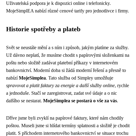
Uživatelská podpora je k dispozici online i telefonicky.
MojeSimplEA nabízí různé cenové tarify pro jednotlivce i firmy.
Historie spotřeby a plateb
Svět se neustále mění a s ním i způsob, jakým platíme za služby.
Už dávno neplatí, že musíme chodit s papírovými složenkami na
poštu nebo složitě zadávat platební příkazy v internetovém
bankovnictví. Moderní doba si žádá moderní řešení a přesně to
nabízí
MojeSimplea
. Tato služba od Simpley umožňuje
spravovat a platit faktury za energie a další služby online
, rychle
a jednoduše. Stačí se zaregistrovat, zadat své údaje a o nic
dalšího se nestarat.
MojeSimplea se postará o vše za vás
.
Dříve jsme byli zvyklí na papírové faktury, které nám chodily
poštou. Museli jsme si hlídat termíny splatnosti a složitě je chodit
platit. S příchodem internetového bankovnictví se situace trochu