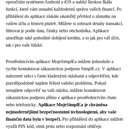
operačním systémem Android a iOS a nabízí širokou škálu
funkcí, které vám usnadní každodenní správu vašich financí. Po
přihlášení do aplikace získáte
okamžitý přehled o zůstatku na
vašem účtu a historii plateb
. Můžete si zobrazit detaily transakcí,
filtrovat je podle data, částky nebo obchodníka. Aplikace
umožňuje také pohodlné dobíjení kreditu, a to jak pro váš účet,
tak i pro vaše blízké.
Prostřednictvím aplikace MojeSimplEa můžete jednoduše a
rychle kontaktovat zákaznickou podporu SimplE.cz. V aplikaci
naleznete sekci s často kladenými otázkami a odpověďmi, kde
pravděpodobně najdete řešení vašeho problému. Pokud
nenajdete odpověď na vaši otázku, můžete kontaktovat
zákaznickou podporu přímo z aplikace prostřednictvím chatu
nebo telefonicky.
Aplikace MojeSimplEa je chráněna
nejmodernějšími bezpečnostními technologiemi, aby vaše
finanční data byla v bezpečí.
Pro přihlášení do aplikace můžete
využít PIN kód, otisk prstu nebo rozpoznání obličeje.