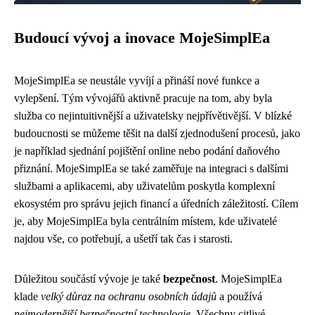
Budoucí vývoj a inovace MojeSimplEa
MojeSimplEa se neustále vyvíjí a přináší nové funkce a
vylepšení. Tým vývojářů aktivně pracuje na tom, aby byla
služba co nejintuitivnější a uživatelsky nejpřívětivější. V blízké
budoucnosti se můžeme těšit na další zjednodušení procesů, jako
je například sjednání pojištění online nebo podání daňového
přiznání. MojeSimplEa se také zaměřuje na integraci s dalšími
službami a aplikacemi, aby uživatelům poskytla komplexní
ekosystém pro správu jejich financí a úředních záležitostí. Cílem
je, aby MojeSimplEa byla centrálním místem, kde uživatelé
najdou vše, co potřebují, a ušetří tak čas i starosti.
Důležitou součástí vývoje je také
bezpečnost
. MojeSimplEa
klade
velký důraz na ochranu osobních údajů
a používá
nejmodernější bezpečnostní technologie
. Všechny citlivé