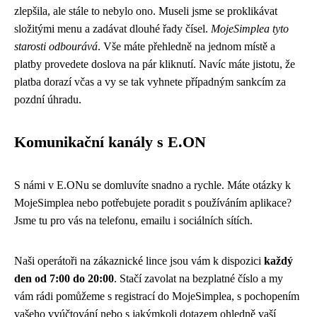
zlepšila, ale stále to nebylo ono. Museli jsme se proklikávat
složitými menu a zadávat dlouhé řady čísel.
MojeSimplea tyto
starosti odbourává
. Vše máte přehledně na jednom místě a
platby provedete doslova na pár kliknutí. Navíc máte jistotu, že
platba dorazí včas a vy se tak vyhnete případným sankcím za
pozdní úhradu.
Komunikační kanály s E.ON
S námi v E.ONu se domluvíte snadno a rychle. Máte otázky k
MojeSimplea nebo potřebujete poradit s používáním aplikace?
Jsme tu pro vás na telefonu, emailu i sociálních sítích.
Naši operátoři na zákaznické lince jsou vám k dispozici
každý
den od 7:00 do 20:00
. Stačí zavolat na bezplatné číslo a my
vám rádi pomůžeme s registrací do MojeSimplea, s pochopením
vašeho vyúčtování nebo s jakýmkoli dotazem ohledně vaší