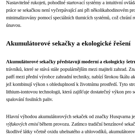
Nastavitelné rukojeti, pohodlné startovací systémy a intuitivní ovláda
práce se sekačkou není vyčerpávající ani při několikahodinovém pr
minimalizovány pomocí speciálních tlumicích systémů, což chrání r
únavou.
Akumulátorové sekačky a ekologické řešení
Akumulátorové sekačky představují moderní a ekologicky šetrn
trávníků, které se stává stále populárnějším mezi majiteli zahrad. Z
patří mezi přední výrobce zahradní techniky, nabízí širokou škálu 
jež kombinují výkon s ohleduplností k životnímu prostředí. Tyto str
lithium-iontovou technologii, která zajišťuje dostatečný výkon pro s
spalování fosilních paliv.
Hlavní výhodou akumulátorových sekaček od značky Husqvarna je
výfukových emisí
během provozu. Zatímco tradiční benzínové sekač
škodlivé látky včetně oxidu uhelnatého a uhlovodíků, akumulátorov