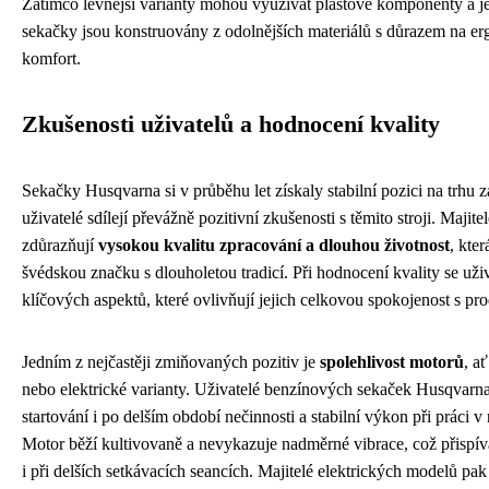
Zatímco levnější varianty mohou využívat plastové komponenty a je
sekačky jsou konstruovány z odolnějších materiálů s důrazem na er
komfort.
Zkušenosti uživatelů a hodnocení kvality
Sekačky Husqvarna si v průběhu let získaly stabilní pozici na trhu z
uživatelé sdílejí převážně pozitivní zkušenosti s těmito stroji. Majite
zdůrazňují
vysokou kvalitu zpracování a dlouhou životnost
, kter
švédskou značku s dlouholetou tradicí. Při hodnocení kvality se uži
klíčových aspektů, které ovlivňují jejich celkovou spokojenost s pr
Jedním z nejčastěji zmiňovaných pozitiv je
spolehlivost motorů
, a
nebo elektrické varianty. Uživatelé benzínových sekaček Husqvarn
startování i po delším období nečinnosti a stabilní výkon při práci v
Motor běží kultivovaně a nevykazuje nadměrné vibrace, což přispí
i při delších setkávacích seancích. Majitelé elektrických modelů pa