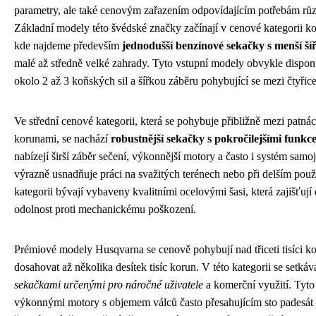
parametry, ale také cenovým zařazením odpovídajícím potřebám rů
Základní modely této švédské značky začínají v cenové kategorii kol
kde najdeme především
jednodušší benzínové sekačky s menší š
malé až středně velké zahrady. Tyto vstupní modely obvykle dispo
okolo 2 až 3 koňských sil a šířkou záběru pohybující se mezi čtyřicet
Ve střední cenové kategorii, která se pohybuje přibližně mezi patnácti 
korunami, se nachází
robustnější sekačky s pokročilejšími funkc
nabízejí širší záběr sečení, výkonnější motory a často i systém sam
výrazně usnadňuje práci na svažitých terénech nebo při delším použ
kategorii bývají vybaveny kvalitními ocelovými šasi, která zajišťují
odolnost proti mechanickému poškození.
Prémiové modely Husqvarna se cenově pohybují nad třiceti tisíci 
dosahovat až několika desítek tisíc korun. V této kategorii se setká
sekačkami určenými pro náročné uživatele
a komerční využití. Tyto 
výkonnými motory s objemem válců často přesahujícím sto padesát 