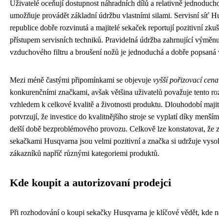
Uživatelé oceňují dostupnost náhradních dílů a relativně jednoducho
umožňuje provádět základní údržbu vlastními silami. Servisní síť 
republice dobře rozvinutá a majitelé sekaček reportují pozitivní zku
přístupem servisních techniků. Pravidelná údržba zahrnující výměnu 
vzduchového filtru a broušení nožů je jednoduchá a dobře popsaná 
Mezi méně častými připomínkami se objevuje
vyšší pořizovací cena
konkurenčními značkami, avšak většina uživatelů považuje tento ro
vzhledem k celkové kvalitě a životnosti produktu. Dlouhodobí maj
potvrzují, že investice do kvalitnějšího stroje se vyplatí díky menš
delší době bezproblémového provozu. Celkově lze konstatovat, že z
sekačkami Husqvarna jsou velmi pozitivní a značka si udržuje vys
zákazníků napříč různými kategoriemi produktů.
Kde koupit a autorizovaní prodejci
Při rozhodování o koupi sekačky Husqvarna je klíčové vědět, kde n