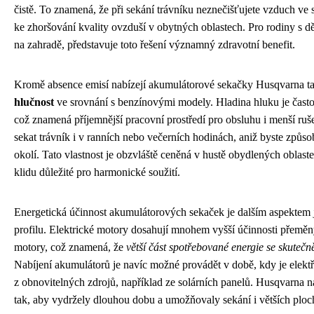
čistě. To znamená, že při sekání trávníku neznečišťujete vzduch ve 
ke zhoršování kvality ovzduší v obytných oblastech. Pro rodiny s dě
na zahradě, představuje toto řešení významný zdravotní benefit.
Kromě absence emisí nabízejí akumulátorové sekačky Husqvarna t
hlučnost
ve srovnání s benzínovými modely. Hladina hluku je často 
což znamená příjemnější pracovní prostředí pro obsluhu i menší ruš
sekat trávník i v ranních nebo večerních hodinách, aniž byste způso
okolí. Tato vlastnost je obzvláště ceněná v hustě obydlených oblast
klidu důležité pro harmonické soužití.
Energetická účinnost akumulátorových sekaček je dalším aspektem 
profilu. Elektrické motory dosahují mnohem vyšší účinnosti přeměn
motory, což znamená, že
větší část spotřebované energie se skutečně
Nabíjení akumulátorů je navíc možné provádět v době, kdy je elektř
z obnovitelných zdrojů, například ze solárních panelů. Husqvarna 
tak, aby vydržely dlouhou dobu a umožňovaly sekání i větších ploch