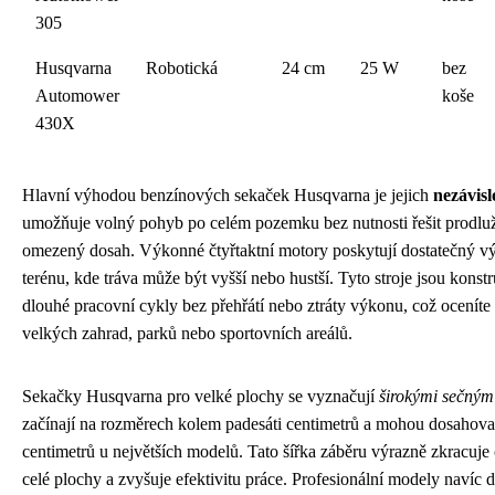
305
Husqvarna
Robotická
24 cm
25 W
bez
Automower
koše
430X
Hlavní výhodou benzínových sekaček Husqvarna je jejich
nezávislo
umožňuje volný pohyb po celém pozemku bez nutnosti řešit prodlu
omezený dosah. Výkonné čtyřtaktní motory poskytují dostatečný vý
terénu, kde tráva může být vyšší nebo hustší. Tyto stroje jsou konst
dlouhé pracovní cykly bez přehřátí nebo ztráty výkonu, což oceníte
velkých zahrad, parků nebo sportovních areálů.
Sekačky Husqvarna pro velké plochy se vyznačují
širokými sečnými
začínají na rozměrech kolem padesáti centimetrů a mohou dosahova
centimetrů u největších modelů. Tato šířka záběru výrazně zkracuje
celé plochy a zvyšuje efektivitu práce. Profesionální modely navíc