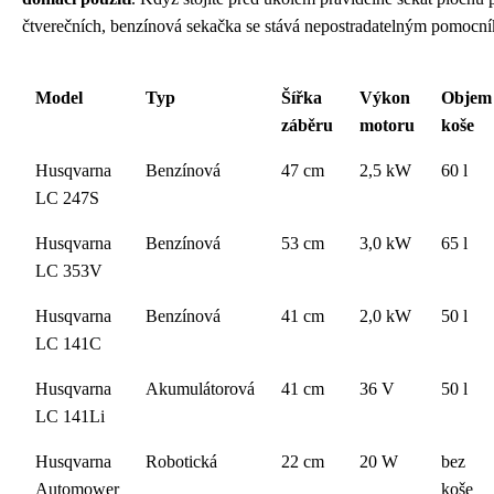
čtverečních, benzínová sekačka se stává nepostradatelným pomocn
Model
Typ
Šířka
Výkon
Objem
záběru
motoru
koše
Husqvarna
Benzínová
47 cm
2,5 kW
60 l
LC 247S
Husqvarna
Benzínová
53 cm
3,0 kW
65 l
LC 353V
Husqvarna
Benzínová
41 cm
2,0 kW
50 l
LC 141C
Husqvarna
Akumulátorová
41 cm
36 V
50 l
LC 141Li
Husqvarna
Robotická
22 cm
20 W
bez
Automower
koše