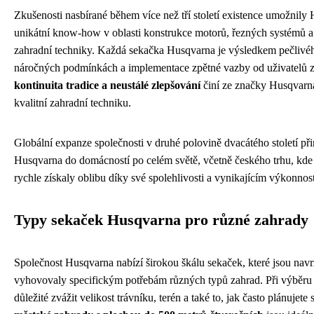
Zkušenosti nasbírané během více než tří století existence umožnil
unikátní know-how v oblasti konstrukce motorů, řezných systémů 
zahradní techniky. Každá sekačka Husqvarna je výsledkem pečlivéh
náročných podmínkách a implementace zpětné vazby od uživatelů z 
kontinuita tradice a neustálé zlepšování
činí ze značky Husqvar
kvalitní zahradní techniku.
Globální expanze společnosti v druhé polovině dvacátého století př
Husqvarna do domácností po celém světě, včetně českého trhu, kde 
rychle získaly oblibu díky své spolehlivosti a vynikajícím výkonno
Typy sekaček Husqvarna pro různé zahrady
Společnost Husqvarna nabízí širokou škálu sekaček, které jsou navr
vyhovovaly specifickým potřebám různých typů zahrad. Při výběru
důležité zvážit velikost trávníku, terén a také to, jak často plánujete