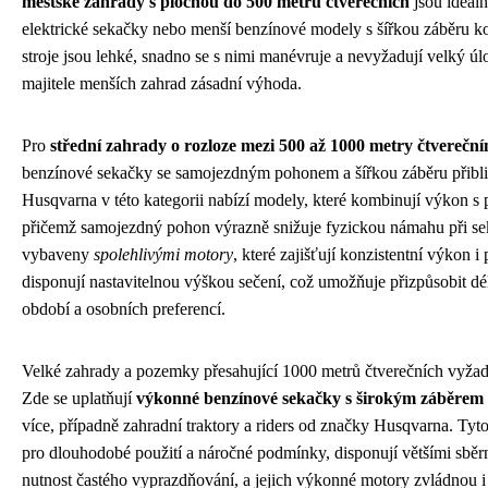
městské zahrady s plochou do 500 metrů čtverečních
jsou ideál
elektrické sekačky nebo menší benzínové modely s šířkou záběru k
stroje jsou lehké, snadno se s nimi manévruje a nevyžadují velký úlo
majitele menších zahrad zásadní výhoda.
Pro
střední zahrady o rozloze mezi 500 až 1000 metry čtvereční
benzínové sekačky se samojezdným pohonem a šířkou záběru přibli
Husqvarna v této kategorii nabízí modely, které kombinují výkon s
přičemž samojezdný pohon výrazně snižuje fyzickou námahu při sek
vybaveny
spolehlivými motory
, které zajišťují konzistentní výkon i p
disponují nastavitelnou výškou sečení, což umožňuje přizpůsobit dé
období a osobních preferencí.
Velké zahrady a pozemky přesahující 1000 metrů čtverečních vyžaduj
Zde se uplatňují
výkonné benzínové sekačky s širokým záběrem
více, případně zahradní traktory a riders od značky Husqvarna. Tyto
pro dlouhodobé použití a náročné podmínky, disponují většími sběrn
nutnost častého vyprazdňování, a jejich výkonné motory zvládnou i 