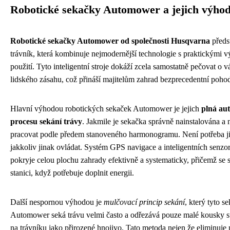
Robotické sekačky Automower a jejich výho
Robotické sekačky Automower od společnosti Husqvarna
předst
trávník, která kombinuje nejmodernější technologie s praktickými
použití. Tyto inteligentní stroje dokáží zcela samostatně pečovat o v
lidského zásahu, což přináší majitelům zahrad bezprecedentní pohod
Hlavní výhodou robotických sekaček Automower je jejich
plná au
procesu sekání trávy
. Jakmile je sekačka správně nainstalována 
pracovat podle předem stanoveného harmonogramu. Není potřeba ji st
jakkoliv jinak ovládat. Systém GPS navigace a inteligentních senzor
pokryje celou plochu zahrady efektivně a systematicky, přičemž se 
stanici, když potřebuje doplnit energii.
Další nespornou výhodou je
mulčovací princip sekání
, který tyto s
Automower seká trávu velmi často a odřezává pouze malé kousky st
na trávníku jako přirozené hnojivo. Tato metoda nejen že eliminuje