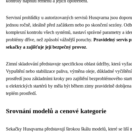
kontroly napnutí řemenů a jejich opotřebení.
Servisní prohlídky u autorizovaných servisů Husqvarna jsou dopo
jednou ročně, ideálně před začátkem nebo po skončení sezóny. Odb
komplexní kontrolu všech systémů, nastaví správné parametry a ident
problémy dříve, než způsobí vážnější poruchy.
Pravidelný servis p
sekačky a zajišťuje její bezpečný provoz
.
Zimní skladování představuje specifickou oblast údržby, která vyža
Vypuštění nebo stabilizace paliva, výměna oleje, důkladné vyčištěn
prostředí jsou základními kroky pro zajištění bezproblémového startu
u elektrických startérů by měla být během zimy pravidelně dobíjen
teplém prostředí.
Srovnání modelů a cenové kategorie
Sekačky Husqvarna představují širokou škálu modelů, které se liší