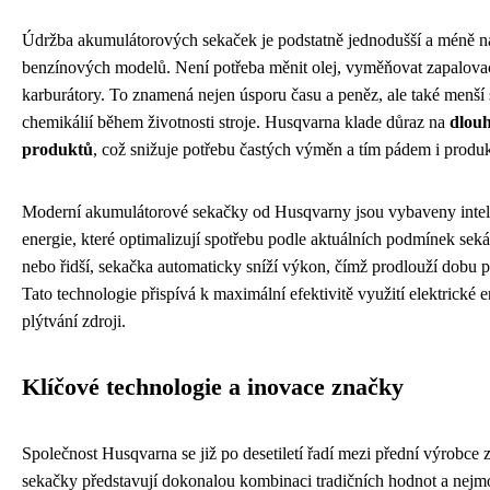
Údržba akumulátorových sekaček je podstatně jednodušší a méně ná
benzínových modelů. Není potřeba měnit olej, vyměňovat zapalovací
karburátory. To znamená nejen úsporu času a peněz, ale také menší 
chemikálií během životnosti stroje. Husqvarna klade důraz na
dlouh
produktů
, což snižuje potřebu častých výměn a tím pádem i produ
Moderní akumulátorové sekačky od Husqvarny jsou vybaveny inteli
energie, které optimalizují spotřebu podle aktuálních podmínek sekán
nebo řidší, sekačka automaticky sníží výkon, čímž prodlouží dobu p
Tato technologie přispívá k maximální efektivitě využití elektrické 
plýtvání zdroji.
Klíčové technologie a inovace značky
Společnost Husqvarna se již po desetiletí řadí mezi přední výrobce z
sekačky představují dokonalou kombinaci tradičních hodnot a nejm