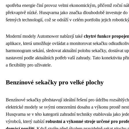
spotřeba energie činí provoz velmi ekonomickým, přičemž roční nák
překvapivě nízké. Husqvarna jako značka dlouhodobě investuje do
šetrných technologií, což se odráží v celém portfoliu jejich robotic
Moderní modely Automower nabízejí také
chytré funkce propojen
aplikace, která umožňuje ovládat a monitorovat sekačku odkudkoli
harmonogram sekání, sledovat aktuální polohu sekačky, dostávat u
nastavení podle aktuálních potřeb vaší zahrady. Tato konektivita při
a flexibility pro uživatele.
Benzínové sekačky pro velké plochy
Benzínové sekačky představují ideální řešení pro údržbu rozsáhlých
elektrické modely se svými omezeními dosahu a výkonu prostě nest
Husqvarna se v této kategorii zahradní techniky etablovala jako jed
výrobců, který nabízí
robustní a výkonné stroje určené pro profe
domácí použití
. Když stojíte před úkolem pravidelně sekat plochu p