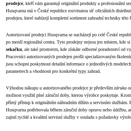
prodejce
, kteří vám garantují originální produkty a profesionální se
Husqvarna má v České republice rozvinutou síť oficiálních distribu
prodejen, které nabízejí kompletní sortiment zahradní techniky této
Autorizovaní prodejci Husqvarna se nacházejí po celé České republ
po menší regionální centra. Tyto prodejny nejsou jen místem, kde s
sekačku
, ale také prostorem, kde získáte odborné poradenství od vy
Pracovníci autorizovaných prodejen prošli specializovaným školen
jsou schopni poskytnout detailní informace o jednotlivých modelech
parametrech a vhodnosti pro konkrétní typy zahrad.
Výhodou nákupu u autorizovaného prodejce je především
záruka or
možnost využití plné záruční doby, kterou výrobce poskytuje. Krom
přímý přístup k originálním náhradním dílům a servisním službám.
Husqvarna potřebovala během záruční doby opravu nebo údržbu, a
zajistí rychlé a kvalitní servisní služby v souladu s požadavky výrob