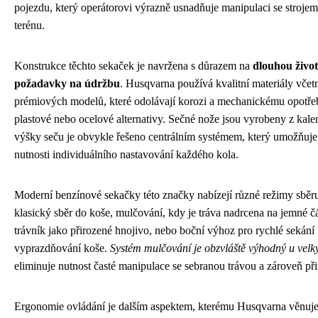
pojezdu, který operátorovi výrazně usnadňuje manipulaci se strojem
terénu.
Konstrukce těchto sekaček je navržena s důrazem na
dlouhou život
požadavky na údržbu
. Husqvarna používá kvalitní materiály včet
prémiových modelů, které odolávají korozi a mechanickému opotřeb
plastové nebo ocelové alternativy. Sečné nože jsou vyrobeny z kalené
výšky seču je obvykle řešeno centrálním systémem, který umožňuj
nutnosti individuálního nastavování každého kola.
Moderní benzínové sekačky této značky nabízejí různé režimy sběru
klasický sběr do koše, mulčování, kdy je tráva nadrcena na jemné čá
trávník jako přirozené hnojivo, nebo boční výhoz pro rychlé sekání 
vyprazdňování koše.
Systém mulčování je obzvláště výhodný u velk
eliminuje nutnost časté manipulace se sebranou trávou a zároveň při
Ergonomie ovládání je dalším aspektem, kterému Husqvarna věnuje