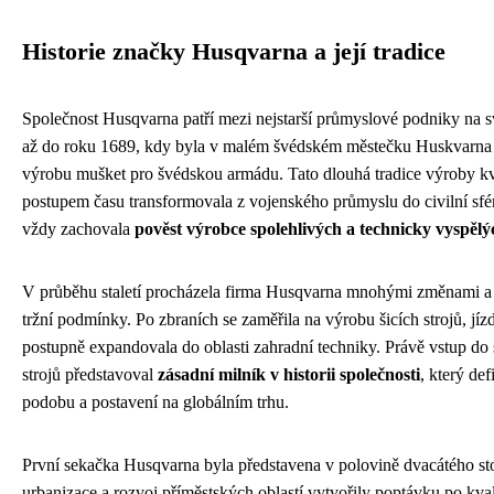
Historie značky Husqvarna a její tradice
Společnost Husqvarna patří mezi nejstarší průmyslové podniky na svě
až do roku 1689, kdy byla v malém švédském městečku Huskvarna
výrobu mušket pro švédskou armádu. Tato dlouhá tradice výroby kv
postupem času transformovala z vojenského průmyslu do civilní sfé
vždy zachovala
pověst výrobce spolehlivých a technicky vyspělý
V průběhu staletí procházela firma Husqvarna mnohými změnami a 
tržní podmínky. Po zbraních se zaměřila na výrobu šicích strojů, jí
postupně expandovala do oblasti zahradní techniky. Právě vstup d
strojů představoval
zásadní milník v historii společnosti
, který def
podobu a postavení na globálním trhu.
První sekačka Husqvarna byla představena v polovině dvacátého stol
urbanizace a rozvoj příměstských oblastí vytvořily poptávku po kva