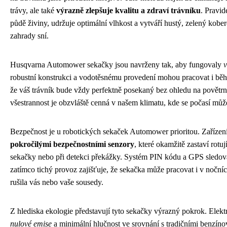
trávy, ale také
výrazně zlepšuje kvalitu a zdraví trávníku
. Pravi
půdě živiny, udržuje optimální vlhkost a vytváří hustý, zelený kobe
zahrady sní.
Husqvarna Automower sekačky jsou navrženy tak, aby fungovaly
v
robustní konstrukci a vodotěsnému provedení mohou pracovat i bě
že váš trávník bude vždy perfektně posekaný bez ohledu na povětr
všestrannost je obzvláště cenná v našem klimatu, kde se počasí můž
Bezpečnost je u robotických sekaček Automower prioritou. Zařízen
pokročilými bezpečnostními senzory
, které okamžitě zastaví rotuj
sekačky nebo při detekci překážky. Systém PIN kódu a GPS sledová
zatímco tichý provoz zajišťuje, že sekačka může pracovat i v noční
rušila vás nebo vaše sousedy.
Z hlediska ekologie představují tyto sekačky výrazný pokrok. Ele
nulové emise
a minimální hlučnost ve srovnání s tradičními benzín