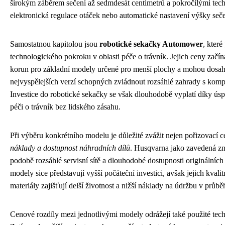
širokým záběrem sečení až sedmdesát centimetrů a pokročilými tech
elektronická regulace otáček nebo automatické nastavení výšky seče
Samostatnou kapitolou jsou
robotické sekačky Automower
, které
technologického pokroku v oblasti péče o trávník. Jejich ceny začínaj
korun pro základní modely určené pro menší plochy a mohou dosahov
nejvyspělejších verzí schopných zvládnout rozsáhlé zahrady s kom
Investice do robotické sekačky se však dlouhodobě vyplatí díky úsp
péči o trávník bez lidského zásahu.
Při výběru konkrétního modelu je důležité zvážit nejen pořizovací c
náklady a dostupnost náhradních dílů
. Husqvarna jako zavedená z
podobě rozsáhlé servisní sítě a dlouhodobé dostupnosti originálních
modely sice představují vyšší počáteční investici, avšak jejich kvali
materiály zajišťují delší životnost a nižší náklady na údržbu v průbě
Cenové rozdíly mezi jednotlivými modely odrážejí také použité tech