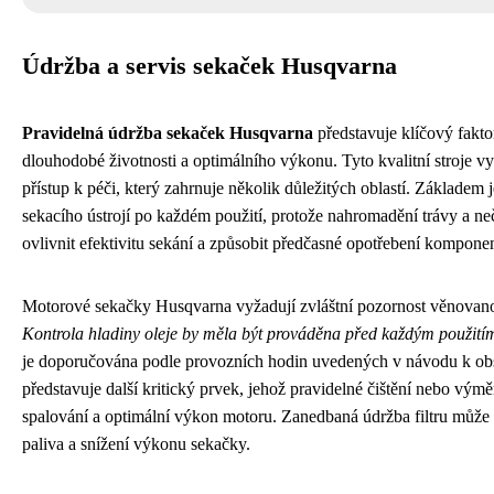
Údržba a servis sekaček Husqvarna
Pravidelná údržba sekaček Husqvarna
představuje klíčový faktor
dlouhodobé životnosti a optimálního výkonu. Tyto kvalitní stroje v
přístup k péči, který zahrnuje několik důležitých oblastí. Základem j
sekacího ústrojí po každém použití, protože nahromadění trávy a ne
ovlivnit efektivitu sekání a způsobit předčasné opotřebení kompone
Motorové sekačky Husqvarna vyžadují zvláštní pozornost věnovan
Kontrola hladiny oleje by měla být prováděna před každým použití
je doporučována podle provozních hodin uvedených v návodu k obs
představuje další kritický prvek, jehož pravidelné čištění nebo výmě
spalování a optimální výkon motoru. Zanedbaná údržba filtru může 
paliva a snížení výkonu sekačky.