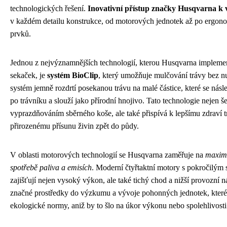
technologických řešení.
Inovativní přístup značky Husqvarna k 
v každém detailu konstrukce, od motorových jednotek až po ergono
prvků.
Jednou z nejvýznamnějších technologií, kterou Husqvarna impleme
sekaček, je
systém BioClip
, který umožňuje mulčování trávy bez nu
systém jemně rozdrtí posekanou trávu na malé částice, které se nás
po trávníku a slouží jako přírodní hnojivo. Tato technologie nejen še
vyprazdňováním sběrného koše, ale také přispívá k lepšímu zdraví 
přirozenému přísunu živin zpět do půdy.
V oblasti motorových technologií se Husqvarna zaměřuje na
maximá
spotřebě paliva a emisích
. Moderní čtyřtaktní motory s pokročilým
zajišťují nejen vysoký výkon, ale také tichý chod a nižší provozní 
značné prostředky do výzkumu a vývoje pohonných jednotek, které s
ekologické normy, aniž by to šlo na úkor výkonu nebo spolehlivosti