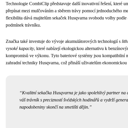
Technologie CombiClip představuje další inovativní řešení, které um
přepínat mezi mulčováním a sběrem trávy pomocí jednoduchého m
flexibilita dává majitelům sekaček Husqvarna svobodu volby podle 
podmínek trávníku.
Značka také investuje do vývoje akumulátorových technologií s
lit
vysoké kapacity
, které nabízejí ekologickou alternativu k benzíno
kompromisů ve výkonu. Tyto bateriové systémy jsou kompatibilní n
zahradní techniky Husqvarna, což přináší uživatelům ekonomickou 
Kvalitní sekačka Husqvarna je jako spolehlivý partner na c
váš trávník s precizností švédských hodinářů a vydrží gener
napodobeniny skončí na smetišti dějin.