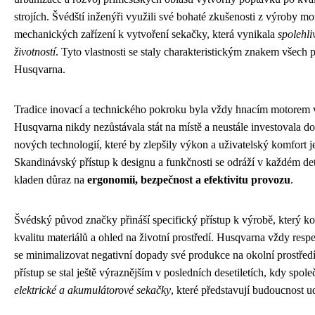
strojích. Švédští inženýři využili své bohaté zkušenosti z výroby mo
mechanických zařízení k vytvoření sekačky, která vynikala
spolehli
životností
. Tyto vlastnosti se staly charakteristickým znakem všech
Husqvarna.
Tradice inovací a technického pokroku byla vždy hnacím motorem v
Husqvarna nikdy nezůstávala stát na místě a neustále investovala 
nových technologií, které by zlepšily výkon a uživatelský komfort j
Skandinávský přístup k designu a funkčnosti se odráží v každém det
kladen důraz na
ergonomii, bezpečnost a efektivitu provozu
.
Švédský původ značky přináší specifický přístup k výrobě, který ko
kvalitu materiálů a ohled na životní prostředí. Husqvarna vždy respe
se minimalizovat negativní dopady své produkce na okolní prostřed
přístup se stal ještě výraznějším v posledních desetiletích, kdy spole
elektrické a akumulátorové sekačky
, které představují budoucnost u