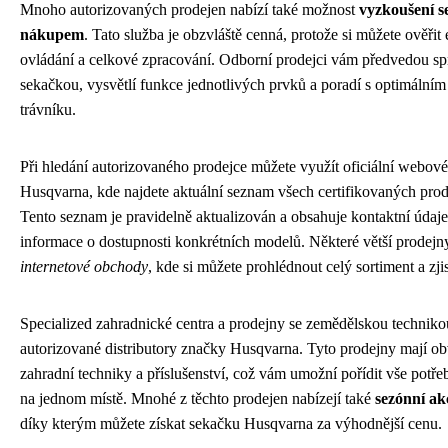
Mnoho autorizovaných prodejen nabízí také možnost
vyzkoušení 
nákupem
. Tato služba je obzvláště cenná, protože si můžete ověřit 
ovládání a celkové zpracování. Odborní prodejci vám předvedou sp
sekačkou, vysvětlí funkce jednotlivých prvků a poradí s optimálním
trávníku.
Při hledání autorizovaného prodejce můžete využít oficiální webové
Husqvarna, kde najdete aktuální seznam všech certifikovaných prod
Tento seznam je pravidelně aktualizován a obsahuje kontaktní údaje,
informace o dostupnosti konkrétních modelů. Některé větší prodejn
internetové obchody
, kde si můžete prohlédnout celý sortiment a zjis
Specialized zahradnické centra a prodejny se zemědělskou technikou
autorizované distributory značky Husqvarna. Tyto prodejny mají obv
zahradní techniky a příslušenství, což vám umožní pořídit vše potř
na jednom místě. Mnohé z těchto prodejen nabízejí také
sezónní ak
díky kterým můžete získat sekačku Husqvarna za výhodnější cenu.