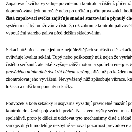
Zapalovací svíčka vyžaduje pravidelnou kontrolu a čištění, přičemž
doporučována jednou ročně nebo po určitém počtu provozních hod
čistá zapalovací svíčka zajišťuje snadné startování a plynulý 
systém musí být udržován v čistotě, což zahrnuje kontrolu palivovéh
vypouštění starého paliva před delším skladováním.
Sekací nůž představuje jednu z nejdůležitějších součástí celé sekačk
ovlivňuje kvalitu sekání. Tupý nebo poškozený nůž nejen že vytrháv
čistého seříznutí, ale také zvyšuje zátěž motoru a spotřebu energie.
B
prováděno minimálně dvakrát během sezóny
, přičemž po každém na
zkontrolovat jeho vyvážení. Nevyvážený nůž způsobuje vibrace, k
ložiska a další komponenty sekačky.
Podvozek a kola sekačky Husqvarna vyžadují pravidelné mazání po
kontrolu dotažení spojovacích prvků. Nastavení výšky sečení musí 
spolehlivě, proto je důležité udržovat tyto mechanismy čisté a řád
samojezdných modelů je nezbytné věnovat pozornost převodovce a