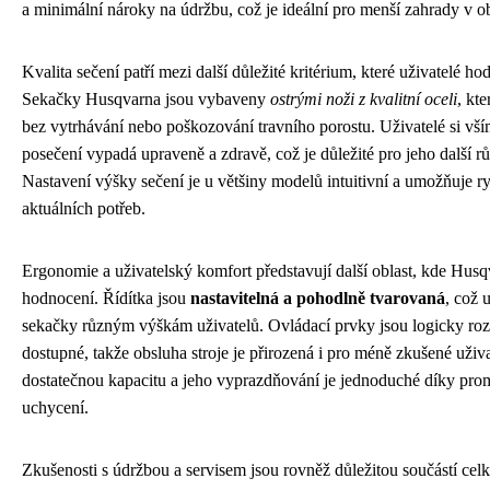
a minimální nároky na údržbu, což je ideální pro menší zahrady v 
Kvalita sečení patří mezi další důležité kritérium, které uživatelé ho
Sekačky Husqvarna jsou vybaveny
ostrými noži z kvalitní oceli
, kte
bez vytrhávání nebo poškozování travního porostu. Uživatelé si vším
posečení vypadá upraveně a zdravě, což je důležité pro jeho další rů
Nastavení výšky sečení je u většiny modelů intuitivní a umožňuje 
aktuálních potřeb.
Ergonomie a uživatelský komfort představují další oblast, kde Hus
hodnocení. Řídítka jsou
nastavitelná a pohodlně tvarovaná
, což 
sekačky různým výškám uživatelů. Ovládací prvky jsou logicky ro
dostupné, takže obsluha stroje je přirozená i pro méně zkušené uživ
dostatečnou kapacitu a jeho vyprazdňování je jednoduché díky pr
uchycení.
Zkušenosti s údržbou a servisem jsou rovněž důležitou součástí ce