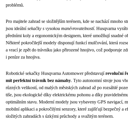
problémů.
Pro majitele zahrad se složitějším terénem, kde se nachází mnoho s
jsou ideální
sekačky s vysokou manévrovatelností
. Husqvarna vyráb
předními koly a ergonomickým designem, které umožňují snadné o
Některé pokročilejší modely disponují funkcí mulčování, která rozs
a vrací je zpět do trávníku jako přirozené hnojivo, což podporuje zdr
i peníze za hnojiva.
Robotické sekačky Husqvarna Automower představují
revoluční ře
mít perfektní trávník bez námahy
. Tyto autonomní stroje jsou v
různých velikostí, od malých městských zahrad až po rozsáhlé po
tiše, jsou ekologické díky elektrickému pohonu a díky pravidelnému
optimálním stavu. Moderní modely jsou vybaveny GPS navigací, mo
mobilní aplikaci a pokročilými senzory, které zajišťují bezpečný a e
složitých zahradách s úzkými průchody a svažitým terénem.