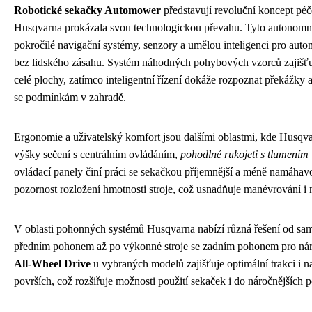
Robotické sekačky Automower
představují revoluční koncept péč
Husqvarna prokázala svou technologickou převahu. Tyto autonomní 
pokročilé navigační systémy, senzory a umělou inteligenci pro auto
bez lidského zásahu. Systém náhodných pohybových vzorců zajišť
celé plochy, zatímco inteligentní řízení dokáže rozpoznat překážky 
se podmínkám v zahradě.
Ergonomie a uživatelský komfort jsou dalšími oblastmi, kde Husqva
výšky sečení s centrálním ovládáním,
pohodlné rukojeti s tlumením 
ovládací panely činí práci se sekačkou příjemnější a méně namáha
pozornost rozložení hmotnosti stroje, což usnadňuje manévrování i
V oblasti pohonných systémů Husqvarna nabízí různá řešení od sa
předním pohonem až po výkonné stroje se zadním pohonem pro náro
All-Wheel Drive
u vybraných modelů zajišťuje optimální trakci i n
površích, což rozšiřuje možnosti použití sekaček i do náročnějších