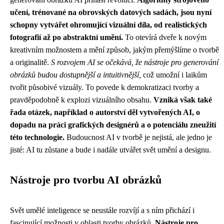
učení, trénované na obrovských datových sadách, jsou nyní
schopny vytvářet ohromující vizuální díla, od realistických
fotografií až po abstraktní umění.
To otevírá dveře k novým
kreativním možnostem a mění způsob, jakým přemýšlíme o tvorbě
a originalitě.
S rozvojem AI se očekává, že nástroje pro generování
obrázků budou dostupnější a intuitivnější,
což umožní i laikům
tvořit působivé vizuály. To povede k demokratizaci tvorby a
pravděpodobně k explozi vizuálního obsahu.
Vzniká však také
řada otázek, například o autorství děl vytvořených AI, o
dopadu na práci grafických designérů a o potenciálu zneužití
této technologie.
Budoucnost AI v tvorbě je nejistá, ale jedno je
jisté: AI tu zůstane a bude i nadále utvářet svět umění a designu.
Nástroje pro tvorbu AI obrázků
Svět umělé inteligence se neustále rozvíjí a s ním přichází i
fascinující možnosti v oblasti tvorby obrázků.
Nástroje pro