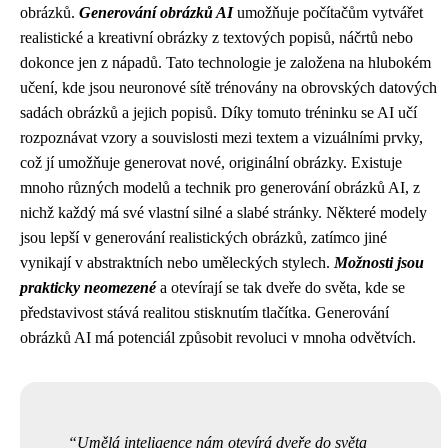
obrázků.
Generování obrázků AI
umožňuje počítačům vytvářet
realistické a kreativní obrázky z textových popisů, náčrtů nebo
dokonce jen z nápadů. Tato technologie je založena na hlubokém
učení, kde jsou neuronové sítě trénovány na obrovských datových
sadách obrázků a jejich popisů. Díky tomuto tréninku se AI učí
rozpoznávat vzory a souvislosti mezi textem a vizuálními prvky,
což jí umožňuje generovat nové, originální obrázky. Existuje
mnoho různých modelů a technik pro generování obrázků AI, z
nichž každý má své vlastní silné a slabé stránky. Některé modely
jsou lepší v generování realistických obrázků, zatímco jiné
vynikají v abstraktních nebo uměleckých stylech.
Možnosti jsou
prakticky neomezené
a otevírají se tak dveře do světa, kde se
představivost stává realitou stisknutím tlačítka. Generování
obrázků AI má potenciál způsobit revoluci v mnoha odvětvích.
Umělá inteligence nám otevírá dveře do světa