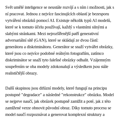
Svět umělé inteligence se neustále rozvíjí a s ním i možnosti, jak s
ní pracovat. Jednou z nejvíce fascinujících oblastí je bezesporu
vytváření obrázků pomocí AI. Existuje několik typů AI modelů,
které se k tomuto účelu používají, každý s vlastními silnými a
slabými stránkami. Mezi nejrozšířenější patří generativní
adversariální sítě (GAN), které se skládají ze dvou částí:
generátoru a diskriminátoru. Generátor se snaží vytvářet obrázky,
které jsou co nejvíce podobné reálným fotografiím, zatímco
diskriminátor se snaží tyto falešné obrázky odhalit. Vzájemným
soupeřením se oba modely zdokonalují a výsledkem jsou stále
realističtější obrazy.
Další skupinou jsou difúzní modely, které fungují na principu
postupné "degradace" a následné "rekonstrukce" obrázku. Model
se nejprve naučí, jak obrázek postupně zamlžit a poté, jak z této
zamlžené verze obnovit původní obraz. Díky tomuto procesu se
model naučí rozpoznávat a generovat komplexní struktury a