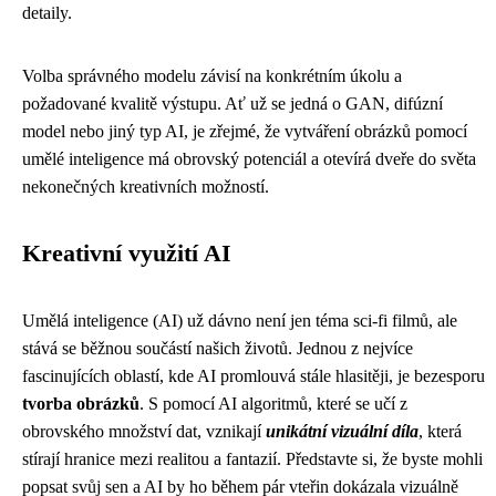
detaily.
Volba správného modelu závisí na konkrétním úkolu a
požadované kvalitě výstupu. Ať už se jedná o GAN, difúzní
model nebo jiný typ AI, je zřejmé, že vytváření obrázků pomocí
umělé inteligence má obrovský potenciál a otevírá dveře do světa
nekonečných kreativních možností.
Kreativní využití AI
Umělá inteligence (AI) už dávno není jen téma sci-fi filmů, ale
stává se běžnou součástí našich životů. Jednou z nejvíce
fascinujících oblastí, kde AI promlouvá stále hlasitěji, je bezesporu
tvorba obrázků
. S pomocí AI algoritmů, které se učí z
obrovského množství dat, vznikají
unikátní vizuální díla
, která
stírají hranice mezi realitou a fantazií. Představte si, že byste mohli
popsat svůj sen a AI by ho během pár vteřin dokázala vizuálně