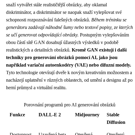
snaží vytvářet stále realističtější obrázky, aby oklamal
diskriminátor, a diskriminátor se naopak snaží vylepšovat své
schopnosti rozpoznávání falešných obrázků.
Během tréninku se
generátoru zadávají náhodné šumy nebo textové popisy, ze kterých
se učí generovat odpovídající obrázky.
Postupným vylepšováním
obou částí sítě GAN dosahují úžasných výsledků v podobě
realistických a detailních obrázků.
Kromě GAN existují i další
techniky pro generování obrázků pomocí AI, jako jsou
například variační autoenkodéry (VAE) nebo difuzní modely.
Tyto technologie otevírají dveře k novým kreativním možnostem a
nacházejí uplatnění v různých oblastech, od umění a designu až po
herní průmysl a virtuální realitu.
Porovnání programů pro AI generování obrázků
Funkce
DALL-E 2
Midjourney
Stable
Diffusion
Dostupnost
Uzavřená beta
Otevřená
Otevřený