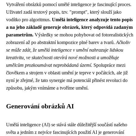
Vytváření obrázků pomocí umělé inteligence je fascinující proces.
Uživatel zadá textový popis, tzv. "prompt", který slouží jako
vodítko pro algoritmus.
Umělá inteligence analyzuje tento popis
a na jeho základě generuje obrázek, který odpovídá zadaným
parametrům.
Výsledky se mohou pohybovat od fotorealistických
zobrazení až po abstraktní kompozice plné barev a tvarů.
Ačkoliv
se může zdát, že umělá inteligence v umění nahrazuje lidskou
kreativitu, ve skutečnosti otevírá nové možnosti a umožňuje
umělcům prozkoumávat neprobádaná území.
Spolupráce mezi
člověkem a strojem v oblasti umění je teprve v počátcích, ale již
nyní je zřejmé, že tato synergie má potenciál přinést revoluci do
způsobu, jakým vnímáme a tvoříme umění.
Generování obrázků AI
Umělá inteligence (AI) se stává stále důležitější součástí našeho
světa a jedním z nejvíce fascinujících použití AI je generování