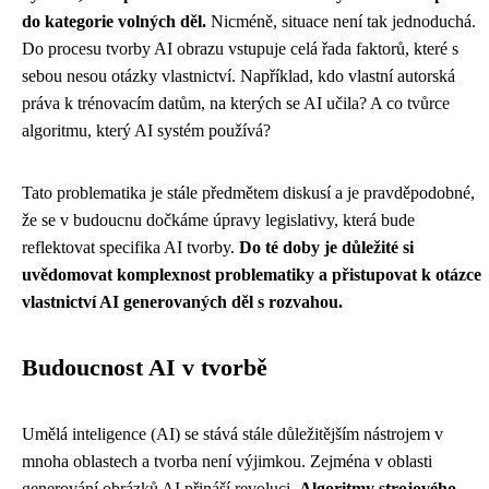
do kategorie volných děl.
Nicméně, situace není tak jednoduchá.
Do procesu tvorby AI obrazu vstupuje celá řada faktorů, které s
sebou nesou otázky vlastnictví. Například, kdo vlastní autorská
práva k trénovacím datům, na kterých se AI učila? A co tvůrce
algoritmu, který AI systém používá?
Tato problematika je stále předmětem diskusí a je pravděpodobné,
že se v budoucnu dočkáme úpravy legislativy, která bude
reflektovat specifika AI tvorby.
Do té doby je důležité si
uvědomovat komplexnost problematiky a přistupovat k otázce
vlastnictví AI generovaných děl s rozvahou.
Budoucnost AI v tvorbě
Umělá inteligence (AI) se stává stále důležitějším nástrojem v
mnoha oblastech a tvorba není výjimkou. Zejména v oblasti
generování obrázků AI přináší revoluci.
Algoritmy strojového