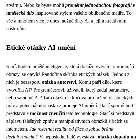
ztvárnit. Nebo že byste mohli
proměnit jednoduchou fotografii v
umělecké dílo
inspirované stylem vašeho oblíbeného malíře. To
vše a mnohem více je dnes možné díky AI a jejím kreativním
nástrojům.
Etické otázky AI umění
S příchodem umělé inteligence, která dokáže vytvářet ohromující
obrazy, se otevírá Pandořina skříňka etických otázek. Jednou z
nich je bezesporu
otázka autorství
. Komu patří dílo, které
vytvořila AI? Programátorovi, uživateli, který zadal parametry,
nebo samotné AI? Tato otázka je klíčová pro určení vlastnických
práv a potenciálního zisku z prodeje AI umění. Další sporný bod
představuje
možnost zneužití
této technologie. Stačí si představit
záplavu falešných zpráv a manipulativních obrázků šířících se
internetem.
Jak rozeznat realitu od fikce a jak se bránit
dezinformacím?
V neposlední řadě vyvstává i
otázka dopadu na