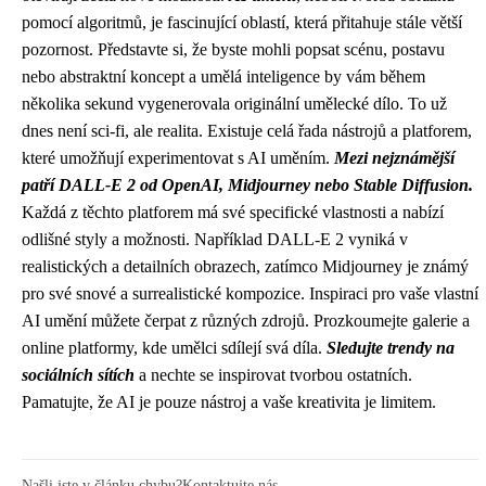
pomocí algoritmů, je fascinující oblastí, která přitahuje stále větší
pozornost. Představte si, že byste mohli popsat scénu, postavu
nebo abstraktní koncept a umělá inteligence by vám během
několika sekund vygenerovala originální umělecké dílo. To už
dnes není sci-fi, ale realita. Existuje celá řada nástrojů a platforem,
které umožňují experimentovat s AI uměním.
Mezi nejznámější
patří DALL-E 2 od OpenAI, Midjourney nebo Stable Diffusion.
Každá z těchto platforem má své specifické vlastnosti a nabízí
odlišné styly a možnosti. Například DALL-E 2 vyniká v
realistických a detailních obrazech, zatímco Midjourney je známý
pro své snové a surrealistické kompozice. Inspiraci pro vaše vlastní
AI umění můžete čerpat z různých zdrojů. Prozkoumejte galerie a
online platformy, kde umělci sdílejí svá díla.
Sledujte trendy na
sociálních sítích
a nechte se inspirovat tvorbou ostatních.
Pamatujte, že AI je pouze nástroj a vaše kreativita je limitem.
Našli jste v článku chybu?
Kontaktujte nás