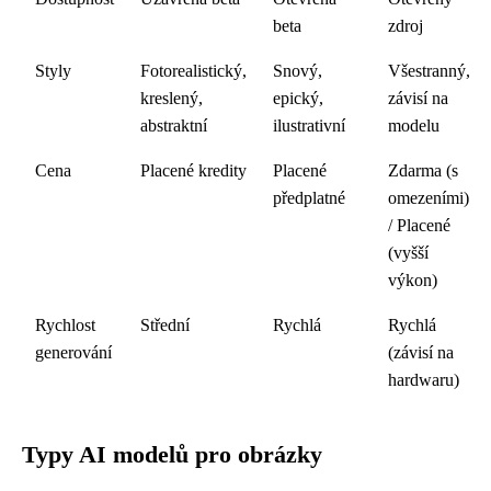
beta
zdroj
Styly
Fotorealistický,
Snový,
Všestranný,
kreslený,
epický,
závisí na
abstraktní
ilustrativní
modelu
Cena
Placené kredity
Placené
Zdarma (s
předplatné
omezeními)
/ Placené
(vyšší
výkon)
Rychlost
Střední
Rychlá
Rychlá
generování
(závisí na
hardwaru)
Typy AI modelů pro obrázky