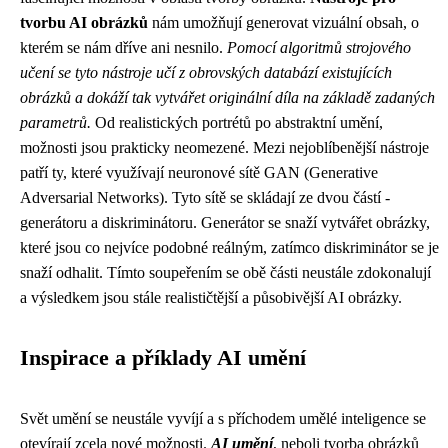
tvorbu AI obrázků
nám umožňují generovat vizuální obsah, o
kterém se nám dříve ani nesnilo.
Pomocí algoritmů strojového
učení se tyto nástroje učí z obrovských databází existujících
obrázků a dokáží tak vytvářet originální díla na základě zadaných
parametrů.
Od realistických portrétů po abstraktní umění,
možnosti jsou prakticky neomezené. Mezi nejoblíbenější nástroje
patří ty, které využívají neuronové sítě GAN (Generative
Adversarial Networks). Tyto sítě se skládají ze dvou částí -
generátoru a diskriminátoru. Generátor se snaží vytvářet obrázky,
které jsou co nejvíce podobné reálným, zatímco diskriminátor se je
snaží odhalit. Tímto soupeřením se obě části neustále zdokonalují
a výsledkem jsou stále realističtější a působivější AI obrázky.
Inspirace a příklady AI umění
Svět umění se neustále vyvíjí a s příchodem umělé inteligence se
otevírají zcela nové možnosti.
AI umění
, neboli tvorba obrázků