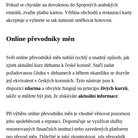
Pokud se chystáte na dovolenou do Spojených arabských
emirátů, zvažte platbu kartou. Většina obchodů a restaurací karty
akceptuje a vyhnete se tak nutnosti směňovat hotovost.
Online převodníky měn
Svět online převodníků měn nabízí rychlý a snadný způsob, jak
zjistit aktuální kurz dirhamu k české koruně. Stačí zadat
požadovanou částku v dirhamech a během okamžiku se dozvíte
její ekvivalent v českých korunách. Tyto nástroje jsou k
dispozici
zdarma
a obvykle fungují na principu
živých kurzů
,
takže si můžete být jisti, že získáváte
aktuální informace
.
Při výběru online převodníku měn je vhodné věnovat pozornost
jeho spolehlivosti a reputaci. Doporučuje se využívat služby
renomovaných finančních institucí nebo zavedených platforem
pro převod měn. Důležité je také zkontrolovat, zda převodník