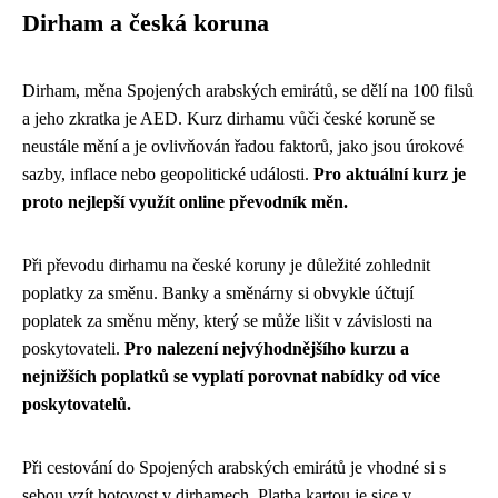
Dirham a česká koruna
Dirham, měna Spojených arabských emirátů, se dělí na 100 filsů
a jeho zkratka je AED. Kurz dirhamu vůči české koruně se
neustále mění a je ovlivňován řadou faktorů, jako jsou úrokové
sazby, inflace nebo geopolitické události.
Pro aktuální kurz je
proto nejlepší využít online převodník měn.
Při převodu dirhamu na české koruny je důležité zohlednit
poplatky za směnu. Banky a směnárny si obvykle účtují
poplatek za směnu měny, který se může lišit v závislosti na
poskytovateli.
Pro nalezení nejvýhodnějšího kurzu a
nejnižších poplatků se vyplatí porovnat nabídky od více
poskytovatelů.
Při cestování do Spojených arabských emirátů je vhodné si s
sebou vzít hotovost v dirhamech. Platba kartou je sice v