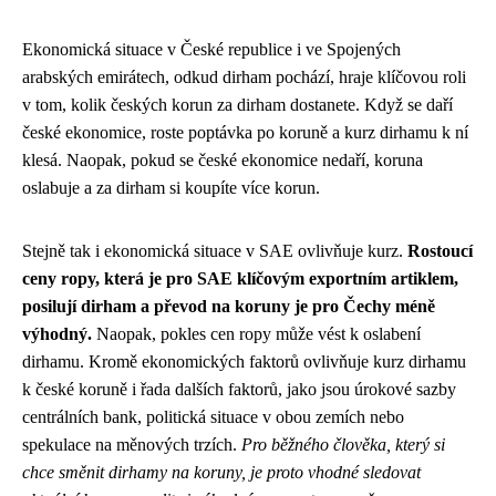
Ekonomická situace v České republice i ve Spojených
arabských emirátech, odkud dirham pochází, hraje klíčovou roli
v tom, kolik českých korun za dirham dostanete. Když se daří
české ekonomice, roste poptávka po koruně a kurz dirhamu k ní
klesá. Naopak, pokud se české ekonomice nedaří, koruna
oslabuje a za dirham si koupíte více korun.
Stejně tak i ekonomická situace v SAE ovlivňuje kurz.
Rostoucí
ceny ropy, která je pro SAE klíčovým exportním artiklem,
posilují dirham a převod na koruny je pro Čechy méně
výhodný.
Naopak, pokles cen ropy může vést k oslabení
dirhamu. Kromě ekonomických faktorů ovlivňuje kurz dirhamu
k české koruně i řada dalších faktorů, jako jsou úrokové sazby
centrálních bank, politická situace v obou zemích nebo
spekulace na měnových trzích.
Pro běžného člověka, který si
chce směnit dirhamy na koruny, je proto vhodné sledovat