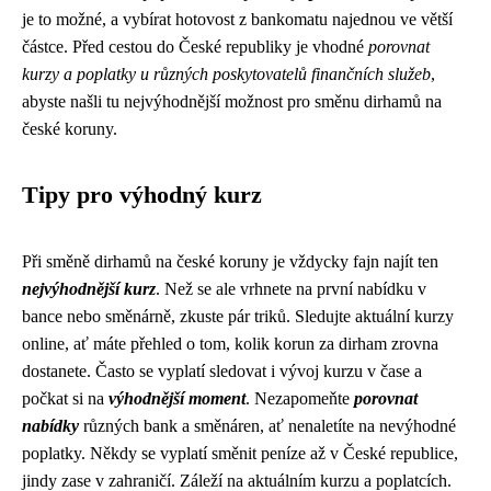
je to možné, a vybírat hotovost z bankomatu najednou ve větší
částce. Před cestou do České republiky je vhodné
porovnat
kurzy a poplatky u různých poskytovatelů finančních služeb
,
abyste našli tu nejvýhodnější možnost pro směnu dirhamů na
české koruny.
Tipy pro výhodný kurz
Při směně dirhamů na české koruny je vždycky fajn najít ten
nejvýhodnější kurz
. Než se ale vrhnete na první nabídku v
bance nebo směnárně, zkuste pár triků. Sledujte aktuální kurzy
online, ať máte přehled o tom, kolik korun za dirham zrovna
dostanete. Často se vyplatí sledovat i vývoj kurzu v čase a
počkat si na
výhodnější moment
. Nezapomeňte
porovnat
nabídky
různých bank a směnáren, ať nenaletíte na nevýhodné
poplatky. Někdy se vyplatí směnit peníze až v České republice,
jindy zase v zahraničí. Záleží na aktuálním kurzu a poplatcích.