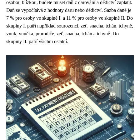
osobou blízkou, budete muset daň z darování a dědictví zaplatit.
Daň se vypočítává z hodnoty daru nebo dědictví. Sazba daně je
7 % pro osoby ve skupině I. a 11 % pro osoby ve skupině II. Do
skupiny I. patří například sourozenci, zeť, snacha, tchán, tchyně,
vnuk, vnučka, prarodiče, zeť, snacha, tchán a tchyně. Do
skupiny II. patří všichni ostatní.