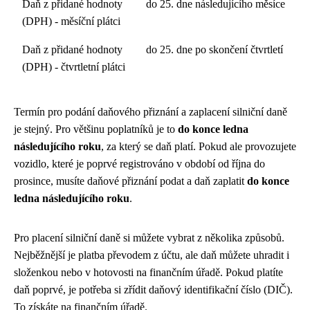
Daň z přidané hodnoty
do 25. dne následujícího měsíce
(DPH) - měsíční plátci
Daň z přidané hodnoty
do 25. dne po skončení čtvrtletí
(DPH) - čtvrtletní plátci
Termín pro podání daňového přiznání a zaplacení silniční daně
je stejný. Pro většinu poplatníků je to
do konce ledna
následujícího roku
, za který se daň platí. Pokud ale provozujete
vozidlo, které je poprvé registrováno v období od října do
prosince, musíte daňové přiznání podat a daň zaplatit
do konce
ledna následujícího roku
.
Pro placení silniční daně si můžete vybrat z několika způsobů.
Nejběžnější je platba převodem z účtu, ale daň můžete uhradit i
složenkou nebo v hotovosti na finančním úřadě. Pokud platíte
daň poprvé, je potřeba si zřídit daňový identifikační číslo (DIČ).
To získáte na finančním úřadě.