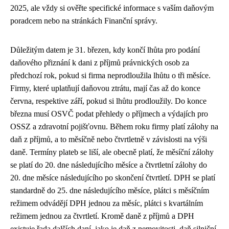
2025, ale vždy si ověřte specifické informace s vaším daňovým
poradcem nebo na stránkách Finanční správy.
Důležitým datem je 31. březen, kdy končí lhůta pro podání
daňového přiznání k dani z příjmů právnických osob za
předchozí rok, pokud si firma neprodloužila lhůtu o tři měsíce.
Firmy, které uplatňují daňovou ztrátu, mají čas až do konce
června, respektive září, pokud si lhůtu prodloužily. Do konce
března musí OSVČ podat přehledy o příjmech a výdajích pro
OSSZ a zdravotní pojišťovnu. Během roku firmy platí zálohy na
daň z příjmů, a to měsíčně nebo čtvrtletně v závislosti na výši
daně. Termíny plateb se liší, ale obecně platí, že měsíční zálohy
se platí do 20. dne následujícího měsíce a čtvrtletní zálohy do
20. dne měsíce následujícího po skončení čtvrtletí. DPH se platí
standardně do 25. dne následujícího měsíce, plátci s měsíčním
režimem odvádějí DPH jednou za měsíc, plátci s kvartálním
režimem jednou za čtvrtletí. Kromě daně z příjmů a DPH
existuje řada dalších daní, jako je daň z nemovitosti, daň silniční