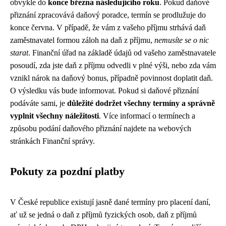
obvykle do
konce března následujícího roku
. Pokud daňové
přiznání zpracovává daňový poradce, termín se prodlužuje do
konce června. V případě, že vám z vašeho příjmu strhává daň
zaměstnavatel formou záloh na daň z příjmu,
nemusíte se o nic
starat
. Finanční úřad na základě údajů od vašeho zaměstnavatele
posoudí, zda jste daň z příjmu odvedli v plné výši, nebo zda vám
vznikl nárok na daňový bonus, případně povinnost doplatit daň.
O výsledku vás bude informovat. Pokud si daňové přiznání
podáváte sami, je
důležité dodržet všechny termíny a správně
vyplnit všechny náležitosti
. Více informací o termínech a
způsobu podání daňového přiznání najdete na webových
stránkách Finanční správy.
Pokuty za pozdní platby
V České republice existují jasně dané termíny pro placení daní,
ať už se jedná o daň z příjmů fyzických osob, daň z příjmů