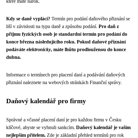
které máte nárok.
Kdy se daně vyplácí?
Termín pro podání daňového přiznání se
liší v závislosti na typu daně a způsobu podání.
Pro daň z
příjmu fyzických osob je standardní termín pro podání do
konce března následujícího roku. Pokud daňové přiznání
podáváte
elektronicky
, máte lhůtu prodlouženou do konce
dubna.
Informace o termínech pro placení daní a podávání daňových
přiznání naleznete na webových stránkách Finanční správy.
Daňový kalendář pro firmy
Správné a včasné placení daní je pro každou firmu v Česku
klíčové, abyste se vyhnuli sankcím.
Daňový kalendář je vaším
nejlepším přítelem.
Zde je základní přehled termínů pro rok