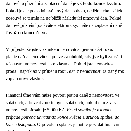
daňového přiznání a zaplacení daně je vždy
do konce května
.
Pokud je ale poslední květnový den sobota, neděle nebo svátek,
posouvá se termín na nejbližší následující pracovní den. Pokud
daňové přiznání podáváte elektronicky, máte na zaplacení daně
čas až do konce června.
V případě, že jste vlastníkem nemovitosti jenom část roku,
platíte daň z nemovitosti pouze za období, kdy jste byli zapsáni
v katastru nemovitostí jako vlastníci. Pokud jste nemovitost
prodali například v průběhu roku, daň z nemovitosti za daný rok
zaplatí nový vlastník.
Finanční úřad vám může povolit platbu daně z nemovitosti ve
splátkách, a to ve dvou stejných splátkách, pokud daň z vaší
nemovitosti přesahuje 5 000 Kč.
První splátku je v tomto
případě potřeba uhradit do konce května
a
druhou splátku do
konce listopadu
. O povolení splátek je nutné požádat finanční