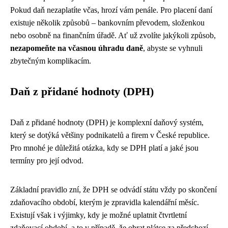
Pokud daň nezaplatíte včas, hrozí vám penále. Pro placení daní
existuje několik způsobů – bankovním převodem, složenkou
nebo osobně na finančním úřadě. Ať už zvolíte jakýkoli způsob,
nezapomeňte na včasnou úhradu daně
, abyste se vyhnuli
zbytečným komplikacím.
Daň z přidané hodnoty (DPH)
Daň z přidané hodnoty (DPH) je komplexní daňový systém,
který se dotýká většiny podnikatelů a firem v České republice.
Pro mnohé je důležitá otázka, kdy se DPH platí a jaké jsou
termíny pro její odvod.
Základní pravidlo zní, že DPH se odvádí státu vždy po skončení
zdaňovacího období, kterým je zpravidla kalendářní měsíc.
Existují však i výjimky, kdy je možné uplatnit čtvrtletní
zdaňovací období, a to v případě, že obrat plátce za předchozí