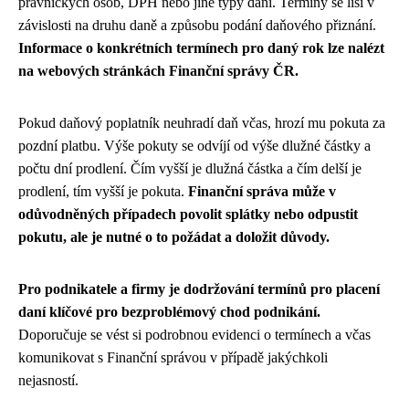
právnických osob, DPH nebo jiné typy daní. Termíny se liší v
závislosti na druhu daně a způsobu podání daňového přiznání.
Informace o konkrétních termínech pro daný rok lze nalézt
na webových stránkách Finanční správy ČR.
Pokud daňový poplatník neuhradí daň včas, hrozí mu pokuta za
pozdní platbu. Výše pokuty se odvíjí od výše dlužné částky a
počtu dní prodlení. Čím vyšší je dlužná částka a čím delší je
prodlení, tím vyšší je pokuta.
Finanční správa může v
odůvodněných případech povolit splátky nebo odpustit
pokutu, ale je nutné o to požádat a doložit důvody.
Pro podnikatele a firmy je dodržování termínů pro placení
daní klíčové pro bezproblémový chod podnikání.
Doporučuje se vést si podrobnou evidenci o termínech a včas
komunikovat s Finanční správou v případě jakýchkoli
nejasností.