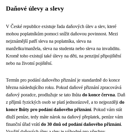
Daňové úlevy a slevy
V České republice existuje řada daňových úlev a slev, které
mohou poplatníkům pomoci snížit daňovou povinnost. Mezi
nejznámější patří sleva na poplatníka, sleva na
manželku/manžela, sleva na studenta nebo sleva na invaliditu.
Kromě toho existují také úlevy na děti, na penzijní připojištění
nebo na životní pojištění.
Termín pro podání daňového přiznání je standardně do konce
března následujícího roku. Pokud daňové přiznání zpracovává
daňový poradce, prodlužuje se tato lhůta
do konce června
. Daň
z příjmů fyzických osob se platí jednorázově, a to nejpozději
do
konce lhůty pro podání daňového přiznání
. Pokud vám stát
dluží peníze, tedy máte nárok na daňový přeplatek, peníze vám
finanční úřad vrátí
do 30 dnů od podání daňového přiznání
.
Využití daňových úlev a slev je výhodné pro všechny