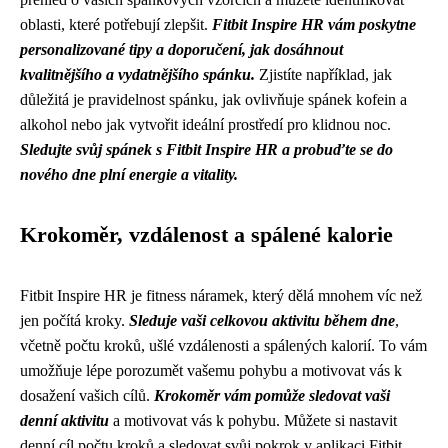
oblasti, které potřebují zlepšit.
Fitbit Inspire HR vám poskytne
personalizované tipy a doporučení, jak dosáhnout
kvalitnějšího a vydatnějšího spánku.
Zjistíte například, jak
důležitá je pravidelnost spánku, jak ovlivňuje spánek kofein a
alkohol nebo jak vytvořit ideální prostředí pro klidnou noc.
Sledujte svůj spánek s Fitbit Inspire HR a probuďte se do
nového dne plní energie a vitality.
Krokoměr, vzdálenost a spálené kalorie
Fitbit Inspire HR je fitness náramek, který dělá mnohem víc než
jen počítá kroky.
Sleduje vaši celkovou aktivitu během dne
,
včetně počtu kroků, ušlé vzdálenosti a spálených kalorií. To vám
umožňuje lépe porozumět vašemu pohybu a motivovat vás k
dosažení vašich cílů.
Krokoměr vám pomůže sledovat vaši
denní aktivitu
a motivovat vás k pohybu. Můžete si nastavit
denní cíl počtu kroků a sledovat svůj pokrok v aplikaci Fitbit.