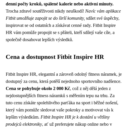
denní počty kroků, spálené kalorie nebo aktivní minuty.
Trocha zdravé soutěživosti nikdy neuškodí!
Navíc vám aplikace
Fitbit umožňuje zapojit se do širší komunity,
sdílet své úspěchy,
inspirovat se od ostatních a získávat cenné rady. Fitbit Inspire
HR vám pomůže propojit se s přáteli, kteří sdílejí vaše cíle, a
společně dosahovat lepších výsledků.
Cena a dostupnost Fitbit Inspire HR
Fitbit Inspire HR, elegantní a zároveň odolný fitness náramek, je
dostupný za cenu, která potěší nejednoho sportovního nadšence.
Cena se pohybuje okolo 2 000 Kč
, což z něj dělá jeden z
nejdostupnějších fitness náramků s měřením tepu na trhu. Za
tuto cenu získáte spolehlivého parťáka na sport i běžné nošení,
který vám pomůže sledovat vaše pokroky a motivovat vás k
lepším výsledkům.
Fitbit Inspire HR je k dostání u většiny
prodejců elektroniky
, ať už preferujete nákup online nebo v