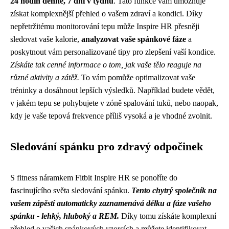
24 hodin denně, 7 dní v týdnu
. Tato funkce vám umožňuje
získat komplexnější přehled o vašem zdraví a kondici. Díky
nepřetržitému monitorování tepu může Inspire HR přesněji
sledovat vaše kalorie,
analyzovat vaše spánkové fáze
a
poskytnout vám personalizované tipy pro zlepšení vaší kondice.
Získáte tak cenné informace o tom, jak vaše tělo reaguje na
různé aktivity a zátěž.
To vám pomůže optimalizovat vaše
tréninky a dosáhnout lepších výsledků. Například budete vědět,
v jakém tepu se pohybujete v zóně spalování tuků, nebo naopak,
kdy je vaše tepová frekvence příliš vysoká a je vhodné zvolnit.
Sledování spánku pro zdravý odpočinek
S fitness náramkem Fitbit Inspire HR se ponoříte do
fascinujícího světa sledování spánku.
Tento chytrý společník na
vašem zápěstí automaticky zaznamenává délku a fáze vašeho
spánku - lehký, hluboký a REM.
Díky tomu získáte komplexní
přehled o vašich spánkových vzorcích a můžete identifikovat