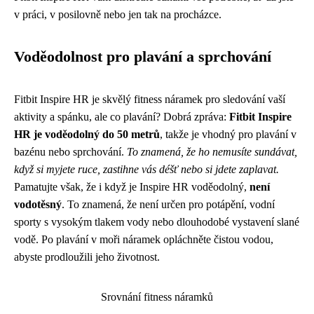
v práci, v posilovně nebo jen tak na procházce.
Voděodolnost pro plavání a sprchování
Fitbit Inspire HR je skvělý fitness náramek pro sledování vaší
aktivity a spánku, ale co plavání? Dobrá zpráva:
Fitbit Inspire
HR je voděodolný do 50 metrů
, takže je vhodný pro plavání v
bazénu nebo sprchování.
To znamená, že ho nemusíte sundávat,
když si myjete ruce, zastihne vás déšť nebo si jdete zaplavat.
Pamatujte však, že i když je Inspire HR voděodolný,
není
vodotěsný
. To znamená, že není určen pro potápění, vodní
sporty s vysokým tlakem vody nebo dlouhodobé vystavení slané
vodě. Po plavání v moři náramek opláchněte čistou vodou,
abyste prodloužili jeho životnost.
Srovnání fitness náramků