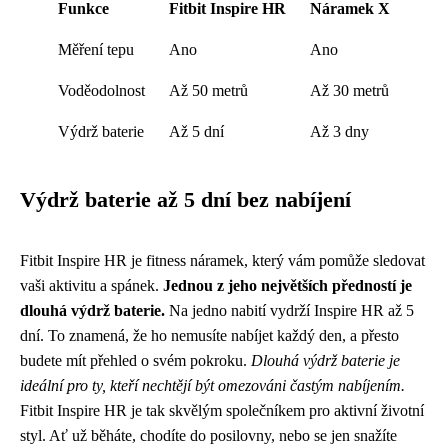
Funkce
Fitbit Inspire HR
Náramek X
Měření tepu
Ano
Ano
Voděodolnost
Až 50 metrů
Až 30 metrů
Výdrž baterie
Až 5 dní
Až 3 dny
Výdrž baterie až 5 dní bez nabíjení
Fitbit Inspire HR je fitness náramek, který vám pomůže sledovat
vaši aktivitu a spánek.
Jednou z jeho největších předností je
dlouhá výdrž baterie.
Na jedno nabití vydrží Inspire HR až 5
dní. To znamená, že ho nemusíte nabíjet každý den, a přesto
budete mít přehled o svém pokroku.
Dlouhá výdrž baterie je
ideální pro ty, kteří nechtějí být omezováni častým nabíjením.
Fitbit Inspire HR je tak skvělým společníkem pro aktivní životní
styl. Ať už běháte, chodíte do posilovny, nebo se jen snažíte