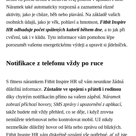
Náramek také automaticky rozpozná a zaznamená různé
aktivity, jako je chůze, běh nebo plavání. Na základě vašich
osobních údajů, jako je věk, pohlaví a hmotnost,
Fitbit Inspire
HR odhaduje počet spálených kalorií během dne
, a to jak při
cvičení, tak i v klidu. Tyto informace vám pomohou lépe
porozumět vašemu energetickému výdeji a upravit si jídelníček.
Notifikace z telefonu vždy po ruce
S fitness náramkem Fitbit Inspire HR už vám neunikne žádná
důležitá informace.
Zůstaňte ve spojení s přáteli i rodinou
díky chytrým notifikacím přímo na vašem zápěstí.
Náramek
zobrazí příchozí hovory, SMS zprávy i upozornění z aplikací
,
takže budete mít vždy přehled, co se děje, i když zrovna
nemůžete telefonovat nebo kontrolovat mobil. Už nikdy
nezmeškáte důležitý hovor od šéfa nebo zprávu od blízkých.
Fitbit Inspire HR vám diskrétně oznámí vše potřebné, ať už jste