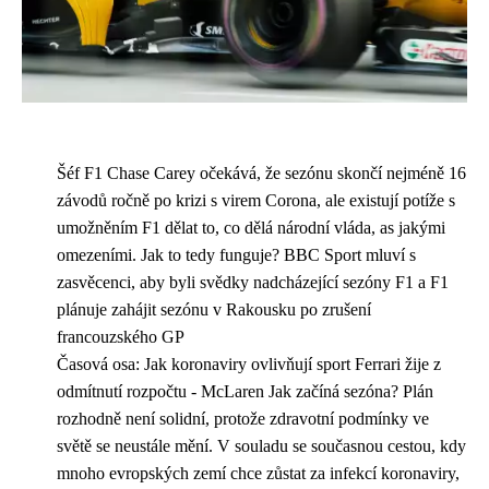
Šéf F1 Chase Carey očekává, že sezónu skončí nejméně 16
závodů ročně po krizi s virem Corona, ale existují potíže s
umožněním F1 dělat to, co dělá národní vláda, as jakými
omezeními. Jak to tedy funguje? BBC Sport mluví s
zasvěcenci, aby byli svědky nadcházející sezóny F1 a F1
plánuje zahájit sezónu v Rakousku po zrušení
francouzského GP
Časová osa: Jak koronaviry ovlivňují sport Ferrari žije z
odmítnutí rozpočtu - McLaren Jak začíná sezóna? Plán
rozhodně není solidní, protože zdravotní podmínky ve
světě se neustále mění. V souladu se současnou cestou, kdy
mnoho evropských zemí chce zůstat za infekcí koronaviry,