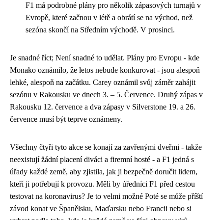
F1 má podrobné plány pro několik zápasových turnajů v
Evropě, které začnou v létě a obrátí se na východ, než
sezóna skončí na Středním východě. V prosinci.
Je snadné říct; Není snadné to udělat. Plány pro Evropu - kde
Monako oznámilo, že letos nebude konkurovat - jsou alespoň
lehké, alespoň na začátku. Carey oznámil svůj záměr zahájit
sezónu v Rakousku ve dnech 3. – 5. Července. Druhý zápas v
Rakousku 12. července a dva zápasy v Silverstone 19. a 26.
července musí být teprve oznámeny.
Všechny čtyři tyto akce se konají za zavřenými dveřmi - takže
neexistují žádní placení diváci a firemní hosté - a F1 jedná s
úřady každé země, aby zjistila, jak ji bezpečně doručit lidem,
kteří ji potřebují k provozu. Měli by úředníci F1 před cestou
testovat na koronavirus? Je to velmi možné Poté se může příští
závod konat ve Španělsku, Maďarsku nebo Francii nebo si