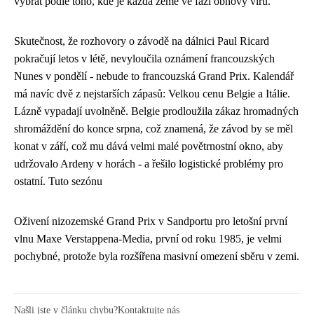
vybrat podle toho, kde je každá země ve fázi obnovy virů.
Skutečnost, že rozhovory o závodě na dálnici Paul Ricard
pokračují letos v létě, nevyloučila oznámení francouzských
Nunes v pondělí - nebude to francouzská Grand Prix. Kalendář
má navíc dvě z nejstarších zápasů: Velkou cenu Belgie a Itálie.
Lázně vypadají uvolněně. Belgie prodloužila zákaz hromadných
shromáždění do konce srpna, což znamená, že závod by se měl
konat v září, což mu dává velmi malé povětrnostní okno, aby
udržovalo Ardeny v horách - a řešilo logistické problémy pro
ostatní. Tuto sezónu
Oživení nizozemské Grand Prix v Sandportu pro letošní první
vlnu Maxe Verstappena-Media, první od roku 1985, je velmi
pochybné, protože byla rozšířena masivní omezení sběru v zemi.
Našli jste v článku chybu?
Kontaktujte nás