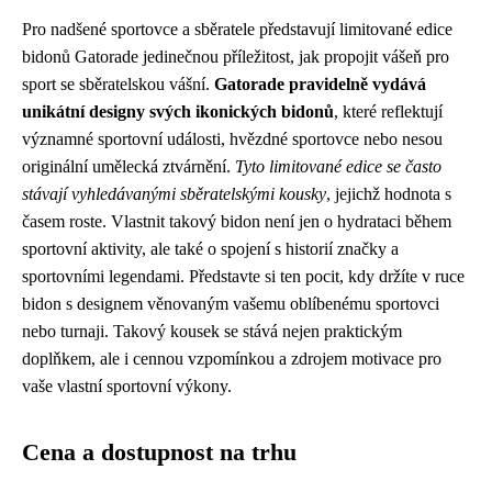
Pro nadšené sportovce a sběratele představují limitované edice
bidonů Gatorade jedinečnou příležitost, jak propojit vášeň pro
sport se sběratelskou vášní.
Gatorade pravidelně vydává
unikátní designy svých ikonických bidonů
, které reflektují
významné sportovní události, hvězdné sportovce nebo nesou
originální umělecká ztvárnění.
Tyto limitované edice se často
stávají vyhledávanými sběratelskými kousky
, jejichž hodnota s
časem roste. Vlastnit takový bidon není jen o hydrataci během
sportovní aktivity, ale také o spojení s historií značky a
sportovními legendami. Představte si ten pocit, kdy držíte v ruce
bidon s designem věnovaným vašemu oblíbenému sportovci
nebo turnaji. Takový kousek se stává nejen praktickým
doplňkem, ale i cennou vzpomínkou a zdrojem motivace pro
vaše vlastní sportovní výkony.
Cena a dostupnost na trhu