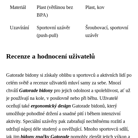
Materiál
Plast (většinou bez
Plast, kov
BPA)
Uzavírání
Sportovní uzávěr
Šroubovací, sportovní
(push-pull)
uzávěr
Recenze a hodnocení uživatelů
Gatorade bidony si získaly oblibu u sportovců a aktivních lidí po
celém světě a recenze uživatelů mluví samy za sebe. Mnozí
chválí
Gatorade bidony
pro jejich odolnost a spolehlivost, ať už
je používají na kole, v posilovně nebo při běhu. Uživatelé
oceňují také
ergonomický design
Gatorade bidonů, který
umožňuje pohodlné držení a snadné pití i během intenzivní
aktivity. Speciální uzávěry pak zabraňují nechtěnému rozlití a
udržují nápoj déle studený a osvěžující. Mnoho sportovců sdílí,
jak jim
bidony značky Gatorade
pomohly zlepšit jejich výkon a