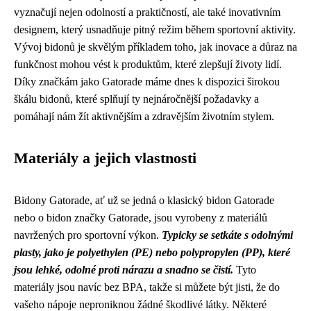
vyznačují nejen odolností a praktičností, ale také inovativním
designem, který usnadňuje pitný režim během sportovní aktivity.
Vývoj bidonů je skvělým příkladem toho, jak inovace a důraz na
funkčnost mohou vést k produktům, které zlepšují životy lidí.
Díky značkám jako Gatorade máme dnes k dispozici širokou
škálu bidonů, které splňují ty nejnáročnější požadavky a
pomáhají nám žít aktivnějším a zdravějším životním stylem.
Materiály a jejich vlastnosti
Bidony Gatorade, ať už se jedná o klasický bidon Gatorade
nebo o bidon značky Gatorade, jsou vyrobeny z materiálů
navržených pro sportovní výkon.
Typicky se setkáte s odolnými
plasty, jako je polyethylen (PE) nebo polypropylen (PP), které
jsou lehké, odolné proti nárazu a snadno se čistí.
Tyto
materiály jsou navíc bez BPA, takže si můžete být jisti, že do
vašeho nápoje neproniknou žádné škodlivé látky. Některé