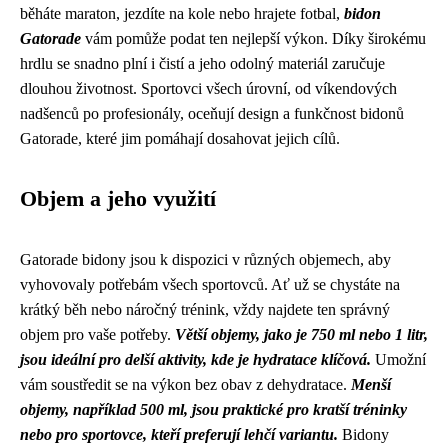
běháte maraton, jezdíte na kole nebo hrajete fotbal,
bidon
Gatorade
vám pomůže podat ten nejlepší výkon. Díky širokému
hrdlu se snadno plní i čistí a jeho odolný materiál zaručuje
dlouhou životnost. Sportovci všech úrovní, od víkendových
nadšenců po profesionály, oceňují design a funkčnost bidonů
Gatorade, které jim pomáhají dosahovat jejich cílů.
Objem a jeho využití
Gatorade bidony jsou k dispozici v různých objemech, aby
vyhovovaly potřebám všech sportovců. Ať už se chystáte na
krátký běh nebo náročný trénink, vždy najdete ten správný
objem pro vaše potřeby.
Větší objemy, jako je 750 ml nebo 1 litr,
jsou ideální pro delší aktivity, kde je hydratace klíčová.
Umožní
vám soustředit se na výkon bez obav z dehydratace.
Menší
objemy, například 500 ml, jsou praktické pro kratší tréninky
nebo pro sportovce, kteří preferují lehčí variantu.
Bidony