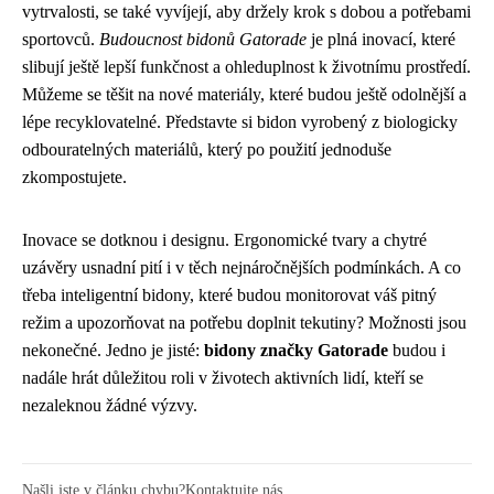
vytrvalosti, se také vyvíjejí, aby držely krok s dobou a potřebami
sportovců.
Budoucnost bidonů Gatorade
je plná inovací, které
slibují ještě lepší funkčnost a ohleduplnost k životnímu prostředí.
Můžeme se těšit na nové materiály, které budou ještě odolnější a
lépe recyklovatelné. Představte si bidon vyrobený z biologicky
odbouratelných materiálů, který po použití jednoduše
zkompostujete.
Inovace se dotknou i designu. Ergonomické tvary a chytré
uzávěry usnadní pití i v těch nejnáročnějších podmínkách. A co
třeba inteligentní bidony, které budou monitorovat váš pitný
režim a upozorňovat na potřebu doplnit tekutiny? Možnosti jsou
nekonečné. Jedno je jisté:
bidony značky Gatorade
budou i
nadále hrát důležitou roli v životech aktivních lidí, kteří se
nezaleknou žádné výzvy.
Našli jste v článku chybu?
Kontaktujte nás