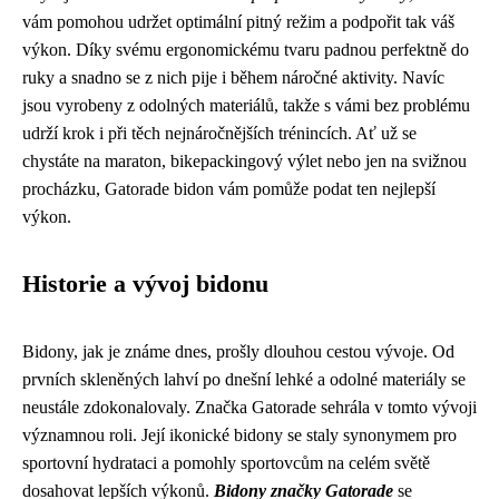
vám pomohou udržet optimální pitný režim a podpořit tak váš
výkon. Díky svému ergonomickému tvaru padnou perfektně do
ruky a snadno se z nich pije i během náročné aktivity. Navíc
jsou vyrobeny z odolných materiálů, takže s vámi bez problému
udrží krok i při těch nejnáročnějších trénincích. Ať už se
chystáte na maraton, bikepackingový výlet nebo jen na svižnou
procházku, Gatorade bidon vám pomůže podat ten nejlepší
výkon.
Historie a vývoj bidonu
Bidony, jak je známe dnes, prošly dlouhou cestou vývoje. Od
prvních skleněných lahví po dnešní lehké a odolné materiály se
neustále zdokonalovaly. Značka Gatorade sehrála v tomto vývoji
významnou roli. Její ikonické bidony se staly synonymem pro
sportovní hydrataci a pomohly sportovcům na celém světě
dosahovat lepších výkonů.
Bidony značky Gatorade
se