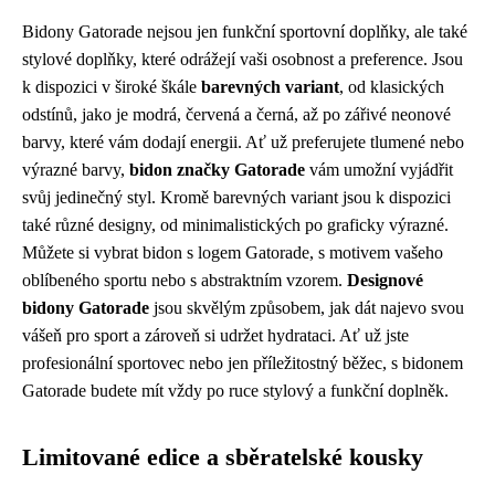
Bidony Gatorade nejsou jen funkční sportovní doplňky, ale také
stylové doplňky, které odrážejí vaši osobnost a preference. Jsou
k dispozici v široké škále
barevných variant
, od klasických
odstínů, jako je modrá, červená a černá, až po zářivé neonové
barvy, které vám dodají energii. Ať už preferujete tlumené nebo
výrazné barvy,
bidon značky Gatorade
vám umožní vyjádřit
svůj jedinečný styl. Kromě barevných variant jsou k dispozici
také různé designy, od minimalistických po graficky výrazné.
Můžete si vybrat bidon s logem Gatorade, s motivem vašeho
oblíbeného sportu nebo s abstraktním vzorem.
Designové
bidony Gatorade
jsou skvělým způsobem, jak dát najevo svou
vášeň pro sport a zároveň si udržet hydrataci. Ať už jste
profesionální sportovec nebo jen příležitostný běžec, s bidonem
Gatorade budete mít vždy po ruce stylový a funkční doplněk.
Limitované edice a sběratelské kousky