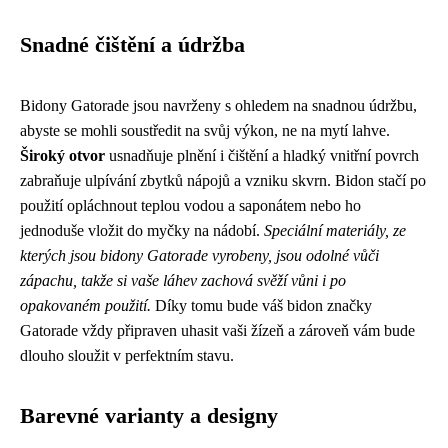
Snadné čištění a údržba
Bidony Gatorade jsou navrženy s ohledem na snadnou údržbu,
abyste se mohli soustředit na svůj výkon, ne na mytí lahve.
Široký otvor
usnadňuje plnění i čištění a hladký vnitřní povrch
zabraňuje ulpívání zbytků nápojů a vzniku skvrn. Bidon stačí po
použití opláchnout teplou vodou a saponátem nebo ho
jednoduše vložit do myčky na nádobí.
Speciální materiály, ze
kterých jsou bidony Gatorade vyrobeny, jsou odolné vůči
zápachu, takže si vaše láhev zachová svěží vůni i po
opakovaném použití.
Díky tomu bude váš bidon značky
Gatorade vždy připraven uhasit vaši žízeň a zároveň vám bude
dlouho sloužit v perfektním stavu.
Barevné varianty a designy