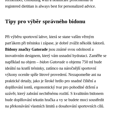
registered dietitian is always best for personalized advice.
Tipy pro výběr správného bidonu
Při výběru sportovní lahve, která se stane vaším věrným
parťákem při tréninku i zápase, je dobré zvážit několik faktorů.
Bidony značky Gatorade
jsou známé svou odolností a
inovativním designem, který vám usnadní hydrataci. Zaměřte se
například na objem –
bidon Gatorade
o objemu 750 ml bude
ideální na kratší tréninky, zatímco na náročnější sportovní
výkony oceníte spíše litrové provedení. Nezapomeňte ani na
praktické detaily, jako je široké hrdlo pro snadné čištění a
doplňování iontů, ergonomický tvar pro pohodlné držení a
uzávěr, který zabrání nechtěnému rozlití. S kvalitním bidonem
bude doplňování tekutin hračka a vy se budete moci soustředit
na překonávání vlastních limitů a dosahování sportovních cílů.