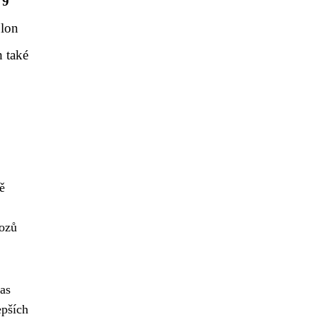
 9
Elon
 také
ě
vozů
as
epších