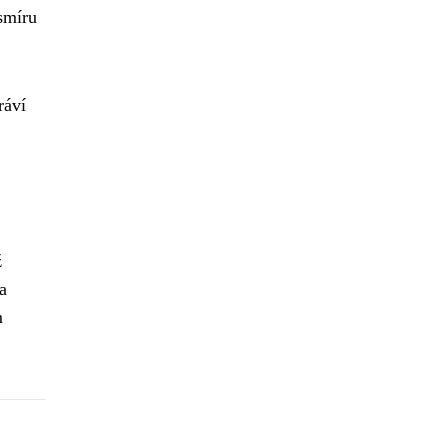
smíru
ráví
ž
a
m