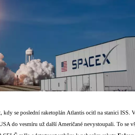
 kdy se poslední raketoplán Atlantis ocitl na stanici ISS. V
USA do vesmíru už další Američané nevystoupali. To se v