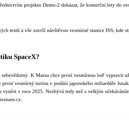
řednictvím projektu Demo-2 dokázat, že komerční lety do ve
ých testů a vše završí návštěvou vesmírné stanice ISS, kde st
tiku SpaceX?
 sebevědomý. K Marsu chce první vesmírnou loď vypravit u
 první vesmírný turista v podání japonského miliardáře Jusak
 vynést v roce 2025. Nezbývá tedy než s velkým očekávání
Seznam.cz
.