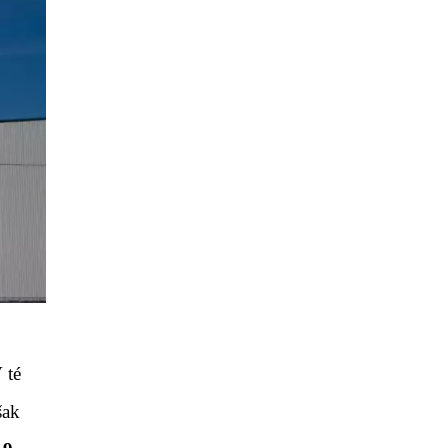
 té
šak