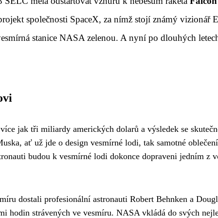
3 SELČ měla odstartovat vzhůru k nebesům raketa
Falcon
ojekt společnosti SpaceX, za nímž stojí známý vizionář 
vesmírná stanice NASA zelenou. A nyní po dlouhých letech
ovi
ce jak tři miliardy amerických dolarů a výsledek se skutečn
uska, ať už jde o design vesmírné lodi, tak samotné oblečení
tronauti budou k vesmírné lodi dokonce dopraveni jedním z 
míru dostali profesionální astronauti Robert Behnken a Dougl
kami hodin strávených ve vesmíru. NASA vkládá do svých nejl