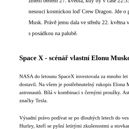
změní během 27. května, kdy by v čase 22:3
nesoucí kosmickou loď Crew Dragon. Jde o pr
Musk. Právě jemu dala ve středu 22. května 
s posádkou na palubě.
Space X - scénář vlastní Elonu Musk
NASA do letounu SpaceX investovala za mnoho let ví
dostavil. Na všem je postřehnutelný rukopis Elona M
astronautů. Bílá v kombinaci s černými proužky. As
značky Tesla.
Výsadní právo podívat se po dlouhých letech do ves
Hurley, kteří se pyšní letitými zkušenostmi a stov