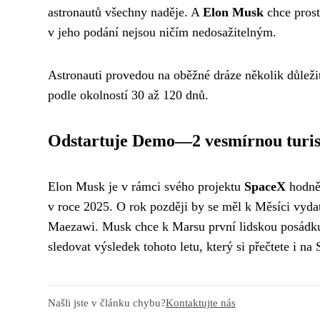
astronautů všechny naděje. A
Elon Musk
chce prost
v jeho podání nejsou ničím nedosažitelným.
Astronauti provedou na oběžné dráze několik důležit
podle okolností 30 až 120 dnů.
Odstartuje Demo—2 vesmírnou turis
Elon Musk je v rámci svého projektu
SpaceX
hodně
v roce 2025. O rok později by se měl k Měsíci vydat
Maezawi. Musk chce k Marsu první lidskou posádku
sledovat výsledek tohoto letu, který si přečtete i na
Našli jste v článku chybu?
Kontaktujte nás