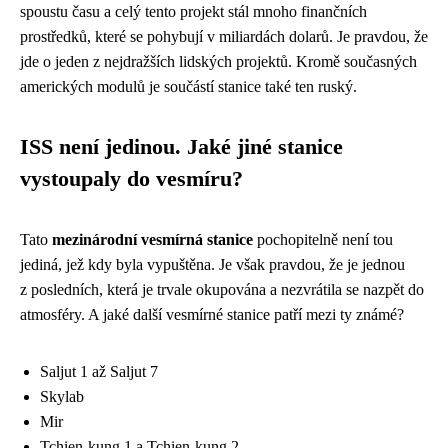
spoustu času a celý tento projekt stál mnoho finančních
prostředků, které se pohybují v miliardách dolarů. Je pravdou, že
jde o jeden z nejdražších lidských projektů. Kromě současných
amerických modulů je součástí stanice také ten ruský.
ISS není jedinou. Jaké jiné stanice
vystoupaly do vesmíru?
Tato
mezinárodní vesmírná stanice
pochopitelně není tou
jediná, jež kdy byla vypuštěna. Je však pravdou, že je jednou
z posledních, která je trvale okupována a nezvrátila se nazpět do
atmosféry. A jaké další vesmírné stanice patří mezi ty známé?
Saljut 1 až Saljut 7
Skylab
Mir
Tchien-kung 1 a Tchien-kung 2