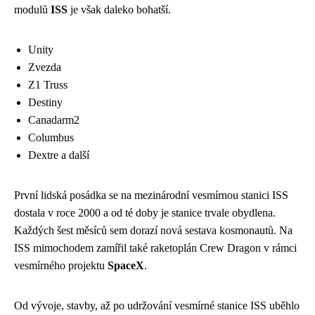
modulů
ISS
je však daleko bohatší.
Unity
Zvezda
Z1 Truss
Destiny
Canadarm2
Columbus
Dextre a další
První lidská posádka se na mezinárodní vesmírnou stanici ISS
dostala v roce 2000 a od té doby je stanice trvale obydlena.
Každých šest měsíců sem dorazí nová sestava kosmonautů. Na
ISS mimochodem zamířil také raketoplán Crew Dragon v rámci
vesmírného projektu
SpaceX
.
Od vývoje, stavby, až po udržování vesmírné stanice ISS uběhlo