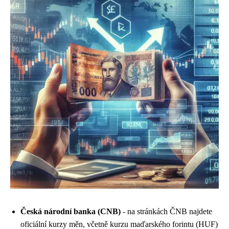
Česká národní banka (CNB)
- na stránkách ČNB najdete
oficiální kurzy měn, včetně kurzu maďarského forintu (HUF)