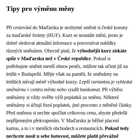
Tipy pro výměnu měny
Při cestování do Maďarska je nezbytné směnit si české koruny
za maďarské forinty (HUF). Kurz se neustále mění, proto je
dobré sledovat aktuální informace a porovnávat nabídky
různých směnáren. Obecně platí, že
výhodnější kurz získáte
spíše v Maďarsku než v České republice
. Pokud si
potřebujete směnit menší obnos peněz, můžete tak učinit již na
letišti v Budapešti. Mějte však na paměti, že směnárny na
letištích mívají méně výhodné kurzy.
Lepší variantou je vyhledat
směnárnu v centru města nebo využít bankomat
. Při výběru
směnárny si vždy ověřte výši poplatků za směnu. Některé
směnárny si účtují fixní poplatek, jiné procento z měněné částky.
Před směnou si nechte spočítat celkovou cenu, abyste předešli
nepříjemným překvapením. V Maďarsku je běžné placení
kartou, a to i v menších obchodech a restauracích.
Pokud tedy
nechcete nosit u sebe hotovost, můžete platit převážně