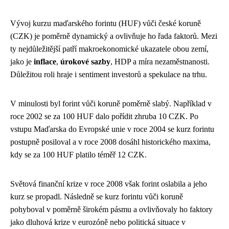
Vývoj kurzu maďarského forintu (HUF) vůči české koruně
(CZK) je poměrně dynamický a ovlivňuje ho řada faktorů. Mezi
ty nejdůležitější patří makroekonomické ukazatele obou zemí,
jako je
inflace
,
úrokové sazby
, HDP a míra nezaměstnanosti.
Důležitou roli hraje i sentiment investorů a spekulace na trhu.
V minulosti byl forint vůči koruně poměrně slabý. Například v
roce 2002 se za 100 HUF dalo pořídit zhruba 10 CZK. Po
vstupu Maďarska do Evropské unie v roce 2004 se kurz forintu
postupně posiloval a v roce 2008 dosáhl historického maxima,
kdy se za 100 HUF platilo téměř 12 CZK.
Světová finanční krize v roce 2008 však forint oslabila a jeho
kurz se propadl. Následně se kurz forintu vůči koruně
pohyboval v poměrně širokém pásmu a ovlivňovaly ho faktory
jako dluhová krize v eurozóně nebo politická situace v