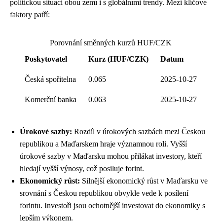
politickou situací obou zemí i s globálními trendy. Mezi klíčové
faktory patří:
Porovnání směnných kurzů HUF/CZK
Poskytovatel
Kurz (HUF/CZK)
Datum
Česká spořitelna
0.065
2025-10-27
Komerční banka
0.063
2025-10-27
Úrokové sazby:
Rozdíl v úrokových sazbách mezi Českou
republikou a Maďarskem hraje významnou roli. Vyšší
úrokové sazby v Maďarsku mohou přilákat investory, kteří
hledají vyšší výnosy, což posiluje forint.
Ekonomický růst:
Silnější ekonomický růst v Maďarsku ve
srovnání s Českou republikou obvykle vede k posílení
forintu. Investoři jsou ochotnější investovat do ekonomiky s
lepším výkonem.