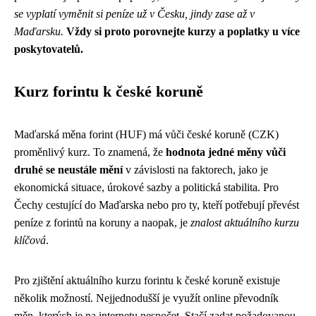
se vyplatí vyměnit si peníze už v Česku, jindy zase až v
Maďarsku.
Vždy si proto porovnejte kurzy a poplatky u více
poskytovatelů.
Kurz forintu k české koruně
Maďarská měna forint (HUF) má vůči české koruně (CZK)
proměnlivý kurz. To znamená, že
hodnota jedné měny vůči
druhé se neustále mění
v závislosti na faktorech, jako je
ekonomická situace, úrokové sazby a politická stabilita. Pro
Čechy cestující do Maďarska nebo pro ty, kteří potřebují převést
peníze z forintů na koruny a naopak, je
znalost aktuálního kurzu
klíčová
.
Pro zjištění aktuálního kurzu forintu k české koruně existuje
několik možností. Nejjednodušší je využít online převodník
měn, kterých je na internetu nespočet. Stačí zadat požadovanou