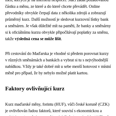
částku a měnu, ze které a do které chcete převádět. Online
převodníky obvykle čerpají data z několika zdrojů a zobrazují
průměrný kurz. Další možností je sledovat kurzovní lístky bank
a směnáren. Je však důležité mít na paměti, že banky a směnárny
si k oficiálnímu kurzu obvykle připočítávají poplatky za směnu,
takže
výsledná cena se může lišit
.
Při cestování do Maďarska je vhodné si předem porovnat kurzy
v různých směnárnách a bankách a vybrat si tu s nejvýhodnější
nabídkou. Vždy je také dobré mít u sebe menší hotovost v místní
měně pro případ, že by nebylo možné platit kartou.
Faktory ovlivňující kurz
Kurz maďarské měny, forintu (HUF), vůči české koruně (CZK)
je ovlivňován řadou faktorů, které souvisí s ekonomickou a