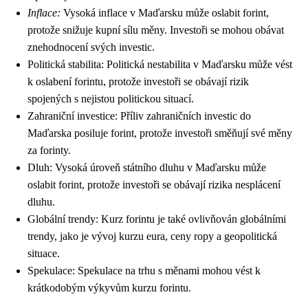
Inflace:
Vysoká inflace v Maďarsku může oslabit forint,
protože snižuje kupní sílu měny. Investoři se mohou obávat
znehodnocení svých investic.
Politická stabilita: Politická nestabilita v Maďarsku může vést
k oslabení forintu, protože investoři se obávají rizik
spojených s nejistou politickou situací.
Zahraniční investice: Příliv zahraničních investic do
Maďarska posiluje forint, protože investoři směňují své měny
za forinty.
Dluh: Vysoká úroveň státního dluhu v Maďarsku může
oslabit forint, protože investoři se obávají rizika nesplácení
dluhu.
Globální trendy: Kurz forintu je také ovlivňován globálními
trendy, jako je vývoj kurzu eura, ceny ropy a geopolitická
situace.
Spekulace: Spekulace na trhu s měnami mohou vést k
krátkodobým výkyvům kurzu forintu.