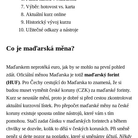
Výběr: hotovost vs. karta
Aktuální kurz online
Historický vývoj kurzu
Užitečné odkazy a nástroje
Co je maďarská měna?
Maďarskem neprotéká euro, jak by se mohlo na první pohled
zdát. Oficiální měnou Maďarska je totiž
maďarský forint
(HUF)
. Pro Čechy cestující do Maďarska to znamená, že si
budou muset vyměnit české koruny (CZK) za maďarské forinty.
Kurz se neustále mění, proto je dobré si před cestou zkontrolovat
aktuální kurzovní lístek. Pro přepočet maďarské měny na české
koruny existuje spousta online nástrojů, které vám s tím
pomohou. Stačí zadat částku v maďarských forintech a během
chvilky se dozvíte, kolik to dělá v českých korunách. Při směně
peněz si dejte pozor na poplatky, které si směnárny účtují.
Někdy