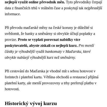
nejlepší využít online převodník měn.
Tyto převodníky čerpají
data z finančních trhů v reálném čase a poskytují tak nejpřesnější
informace.
Při převodu maďarské měny na české koruny je důležité si
uvědomit, že banky a směnárny si obvykle účtují poplatky a
provize.
Proto se vyplatí porovnat nabídky více
poskytovatelů, abyste získali co nejlepší kurz.
Pro menší
částky je výhodnější využít bankomaty v Maďarsku, které
obvykle nabízejí výhodnější kurz než směnárny.
Při cestování do Maďarska je vhodné mít s sebou hotovost v
forintech i platební kartu. Většina obchodů a restaurací přijímá
platební karty, ale menší provozovny a trhy preferují platbu v
hotovosti.
Historický vývoj kurzu