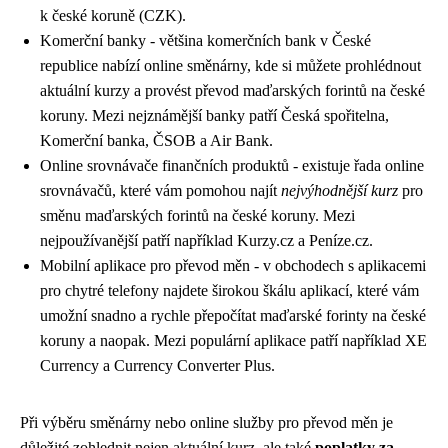
k české koruně (CZK).
Komerční banky - většina komerčních bank v České
republice nabízí online směnárny, kde si můžete prohlédnout
aktuální kurzy a provést převod maďarských forintů na české
koruny. Mezi nejznámější banky patří Česká spořitelna,
Komerční banka, ČSOB a Air Bank.
Online srovnávače finančních produktů - existuje řada online
srovnávačů, které vám pomohou najít
nejvýhodnější kurz
pro
směnu maďarských forintů na české koruny. Mezi
nejpoužívanější patří například Kurzy.cz a Peníze.cz.
Mobilní aplikace pro převod měn - v obchodech s aplikacemi
pro chytré telefony najdete širokou škálu aplikací, které vám
umožní snadno a rychle přepočítat maďarské forinty na české
koruny a naopak. Mezi populární aplikace patří například XE
Currency a Currency Converter Plus.
Při výběru směnárny nebo online služby pro převod měn je
důležité zohlednit nejen aktuální kurz, ale také
poplatky za