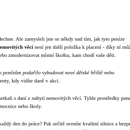
echne. Ale zamysleli jste se někdy nad tím, jak tyto peníze
emovitých věcí
není jen další položka k placení - díky ní mů
nebo zmodernizovat místní školku, kam chodí vaše děti.
mto penězům podařilo vybudovat nové dětské hřiště nebo
nty, kdy vidíte daně v akci.
setkali s daní z nabytí nemovitých věcí. Tyhle prostředky putu
emocnice nebo školy.
každý den do práce? Pak určitě oceníte kvalitní silnice a bezp