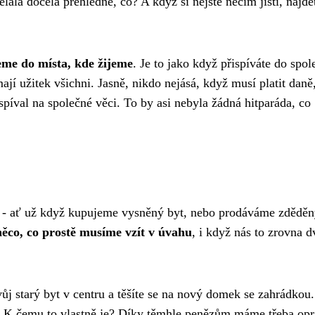
ělala docela přehledně, co? A když si nejste něčím jistí, najde
eme do místa, kde žijeme
. Je to jako když přispíváte do spol
jí užitek všichni. Jasně, nikdo nejásá, když musí platit daně,
spíval na společné věci. To by asi nebyla žádná hitparáda, co
i - ať už když kupujeme vysněný byt, nebo prodáváme zdědě
něco, co prostě musíme vzít v úvahu
, i když nás to zrovna d
vůj starý byt v centru a těšíte se na nový domek se zahrádkou
. K čemu to vlastně je? Díky těmhle penězům máme třeba op