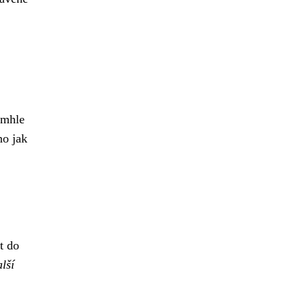
ěmhle
no jak
t do
lší