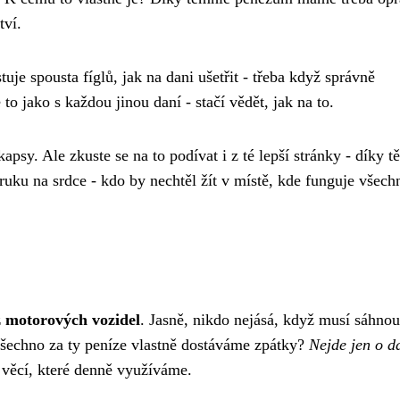
tví.
stuje spousta fíglů, jak na dani ušetřit - třeba když správně
to jako s každou jinou daní - stačí vědět, jak na to.
apsy. Ale zkuste se na to podívat i z té lepší stránky - díky t
uku na srdce - kdo by nechtěl žít v místě, kde funguje všech
z motorových vozidel
. Jasně, nikdo nejásá, když musí sáhnou
 všechno za ty peníze vlastně dostáváme zpátky?
Nejde jen o da
o věcí, které denně využíváme.