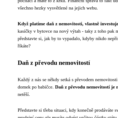
počítači a máte to z krku. Finanční správa to fakt ud
všechno hezky vysvětlené na jejich webu.
Když platíme daň z nemovitosti, vlastně investuj
kasičky v bytovce na nový výtah - taky z toho pak ma
představte si, jak by to vypadalo, kdyby nikdo nepři
říkáte?
Daň z převodu nemovitostí
Každý z nás se někdy setká s převodem nemovitost
domek po babičce.
Daň z převodu nemovitostí je 
netěší.
Představte si třeba situaci, kdy konečně prodáváte s
prodejní ceny ale musíte odvést určitou částku státu