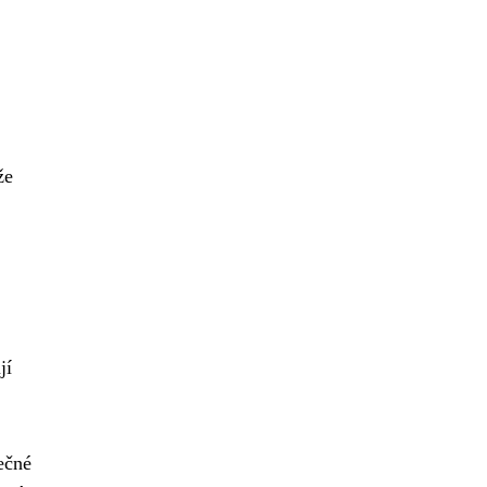
že
jí
ečné