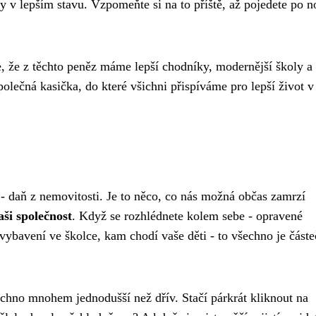
y v lepším stavu. Vzpomeňte si na to příště, až pojedete po 
e, že z těchto peněz máme lepší chodníky, modernější školy a
společná kasička, do které všichni přispíváme pro lepší život v
l - daň z nemovitosti. Je to něco, co nás možná občas zamrzí
ši společnost
. Když se rozhlédnete kolem sebe - opravené
vybavení ve školce, kam chodí vaše děti - to všechno je část
echno mnohem jednodušší než dřív. Stačí párkrát kliknout na