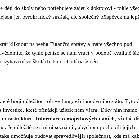
e děti do školy nebo potřebujete zajet k doktorovi - tohle vš
ejsou jen byrokratický strašák, ale společný příspěvek na lepš
árkrát kliknout na webu Finanční správy a máte všechno pod
 uvědomíte, že tyhle peníze se nám vrací v podobě kvalitnější
o vybavení ve školách, kam chodí naše děti.
eré hrají důležitou roli ve fungování moderního státu. Tyto 
a investice, které přinášejí užitek nám všem. Díky nim máme
 infrastrukturu.
Informace o majetkových daních
, včetně d
o. Je důležité se s nimi seznámit, abychom pochopili jejich
 také umožňuje budovat spravedlivější společnost, kde má ka