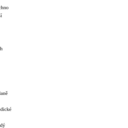
echno
í
ch
daně
ědické
ždý