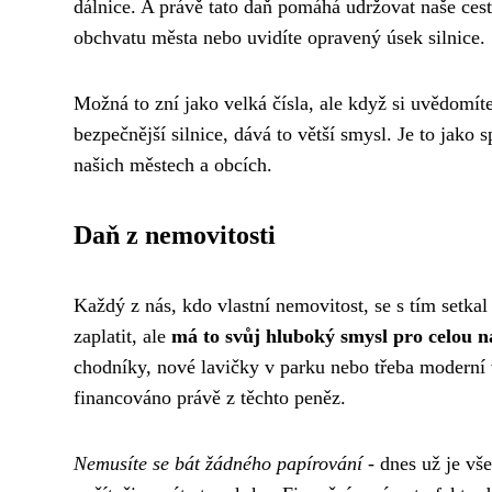
dálnice. A právě tato daň pomáhá udržovat naše cest
obchvatu města nebo uvidíte opravený úsek silnice.
Možná to zní jako velká čísla, ale když si uvědomít
bezpečnější silnice, dává to větší smysl. Je to jako 
našich městech a obcích.
Daň z nemovitosti
Každý z nás, kdo vlastní nemovitost, se s tím setka
zaplatit, ale
má to svůj hluboký smysl pro celou na
chodníky, nové lavičky v parku nebo třeba moderní 
financováno právě z těchto peněz.
Nemusíte se bát žádného papírování
- dnes už je vš