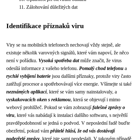
Zálohování důležitých dat
Identifikace příznaků viru
Viry se na mobilních telefonech nechovají vždy stejně, ale
existuje několik varovných signálů, které vám napoví, že něco
není v pořádku.
Vysoká spotřeba dat
může značit, že virus
odesílá informace z vašeho telefonu.
Pomalý chod telefonu
a
rychlé vybíjení baterie
jsou dalšími příznaky, protože viry často
zatěžují procesor a spotřebovávají více energie. Všímejte si také
neznámých aplikací
, které se vám samy nainstalovaly, a
vyskakovacích oken s reklamou
, která se objevují i mimo
webový prohlížeč. Pokud se vám zobrazují
falešné zprávy o
viru
, které vás nabádají k instalaci dalšího softwaru, s největší
pravděpodobností se jedná o podvod. V neposlední řadě buďte
obezřetní, pokud vám
přátelé hlásí, že od vás dostávají
podezřelé zprávy
, které jste sami neodeslali. V takovém případě