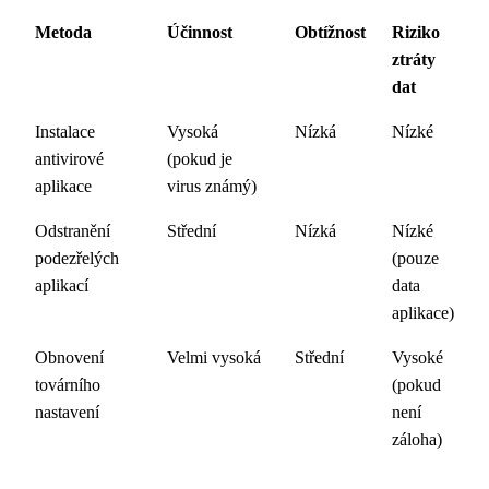
Metoda
Účinnost
Obtížnost
Riziko
ztráty
dat
Instalace
Vysoká
Nízká
Nízké
antivirové
(pokud je
aplikace
virus známý)
Odstranění
Střední
Nízká
Nízké
podezřelých
(pouze
aplikací
data
aplikace)
Obnovení
Velmi vysoká
Střední
Vysoké
továrního
(pokud
nastavení
není
záloha)