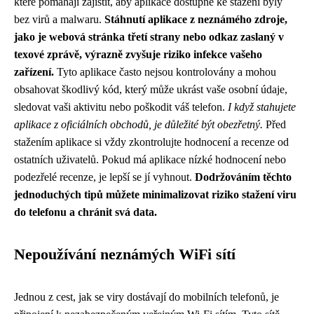
které pomáhají zajistit, aby aplikace dostupné ke stažení byly
bez virů a malwaru.
Stáhnutí aplikace z neznámého zdroje,
jako je webová stránka třetí strany nebo odkaz zaslaný v
texové zprávě, výrazně zvyšuje riziko infekce vašeho
zařízení.
Tyto aplikace často nejsou kontrolovány a mohou
obsahovat škodlivý kód, který může ukrást vaše osobní údaje,
sledovat vaši aktivitu nebo poškodit váš telefon.
I když stahujete
aplikace z oficiálních obchodů, je důležité být obezřetný.
Před
stažením aplikace si vždy zkontrolujte hodnocení a recenze od
ostatních uživatelů. Pokud má aplikace nízké hodnocení nebo
podezřelé recenze, je lepší se jí vyhnout.
Dodržováním těchto
jednoduchých tipů můžete minimalizovat riziko stažení viru
do telefonu a chránit svá data.
Nepoužívání neznámých WiFi sítí
Jednou z cest, jak se viry dostávají do mobilních telefonů, je