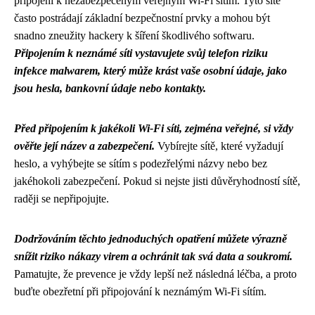
připojení k nezabezpečeným veřejným Wi-Fi sítím. Tyto sítě
často postrádají základní bezpečnostní prvky a mohou být
snadno zneužity hackery k šíření škodlivého softwaru.
Připojením k neznámé síti vystavujete svůj telefon riziku
infekce malwarem, který může krást vaše osobní údaje, jako
jsou hesla, bankovní údaje nebo kontakty.
Před připojením k jakékoli Wi-Fi síti, zejména veřejné, si vždy
ověřte její název a zabezpečení.
Vybírejte sítě, které vyžadují
heslo, a vyhýbejte se sítím s podezřelými názvy nebo bez
jakéhokoli zabezpečení. Pokud si nejste jisti důvěryhodností sítě,
raději se nepřipojujte.
Dodržováním těchto jednoduchých opatření můžete výrazně
snížit riziko nákazy virem a ochránit tak svá data a soukromí.
Pamatujte, že prevence je vždy lepší než následná léčba, a proto
buďte obezřetní při připojování k neznámým Wi-Fi sítím.