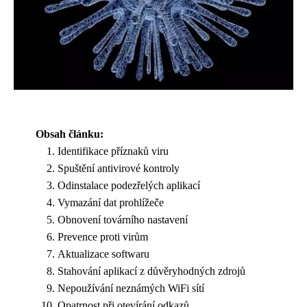
Obsah článku:
Identifikace příznaků viru
Spuštění antivirové kontroly
Odinstalace podezřelých aplikací
Vymazání dat prohlížeče
Obnovení továrního nastavení
Prevence proti virům
Aktualizace softwaru
Stahování aplikací z důvěryhodných zdrojů
Nepoužívání neznámých WiFi sítí
Opatrnost při otevírání odkazů