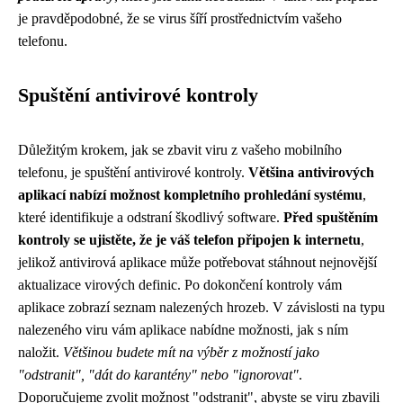
je pravděpodobné, že se virus šíří prostřednictvím vašeho
telefonu.
Spuštění antivirové kontroly
Důležitým krokem, jak se zbavit viru z vašeho mobilního
telefonu, je spuštění antivirové kontroly.
Většina antivirových
aplikací nabízí možnost kompletního prohledání systému
,
které identifikuje a odstraní škodlivý software.
Před spuštěním
kontroly se ujistěte, že je váš telefon připojen k internetu
,
jelikož antivirová aplikace může potřebovat stáhnout nejnovější
aktualizace virových definic. Po dokončení kontroly vám
aplikace zobrazí seznam nalezených hrozeb. V závislosti na typu
nalezeného viru vám aplikace nabídne možnosti, jak s ním
naložit.
Většinou budete mít na výběr z možností jako
"odstranit", "dát do karantény" nebo "ignorovat"
.
Doporučujeme zvolit možnost "odstranit", abyste se viru zbavili