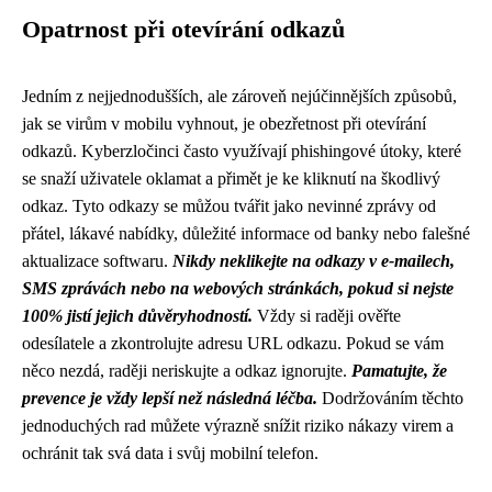
Opatrnost při otevírání odkazů
Jedním z nejjednodušších, ale zároveň nejúčinnějších způsobů,
jak se virům v mobilu vyhnout, je obezřetnost při otevírání
odkazů. Kyberzločinci často využívají phishingové útoky, které
se snaží uživatele oklamat a přimět je ke kliknutí na škodlivý
odkaz. Tyto odkazy se můžou tvářit jako nevinné zprávy od
přátel, lákavé nabídky, důležité informace od banky nebo falešné
aktualizace softwaru.
Nikdy neklikejte na odkazy v e-mailech,
SMS zprávách nebo na webových stránkách, pokud si nejste
100% jistí jejich důvěryhodností.
Vždy si raději ověřte
odesílatele a zkontrolujte adresu URL odkazu. Pokud se vám
něco nezdá, raději neriskujte a odkaz ignorujte.
Pamatujte, že
prevence je vždy lepší než následná léčba.
Dodržováním těchto
jednoduchých rad můžete výrazně snížit riziko nákazy virem a
ochránit tak svá data i svůj mobilní telefon.