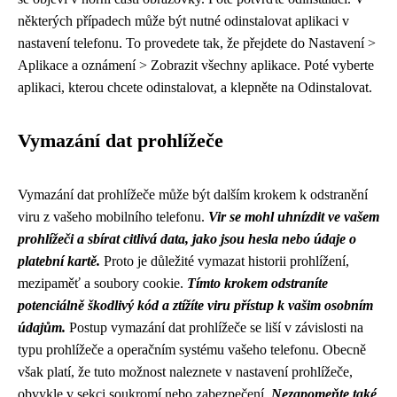
některých případech může být nutné odinstalovat aplikaci v
nastavení telefonu. To provedete tak, že přejdete do Nastavení >
Aplikace a oznámení > Zobrazit všechny aplikace. Poté vyberte
aplikaci, kterou chcete odinstalovat, a klepněte na Odinstalovat.
Vymazání dat prohlížeče
Vymazání dat prohlížeče může být dalším krokem k odstranění
viru z vašeho mobilního telefonu.
Vir se mohl uhnízdit ve vašem
prohlížeči a sbírat citlivá data, jako jsou hesla nebo údaje o
platební kartě.
Proto je důležité vymazat historii prohlížení,
mezipaměť a soubory cookie.
Tímto krokem odstraníte
potenciálně škodlivý kód a ztížíte viru přístup k vašim osobním
údajům.
Postup vymazání dat prohlížeče se liší v závislosti na
typu prohlížeče a operačním systému vašeho telefonu. Obecně
však platí, že tuto možnost naleznete v nastavení prohlížeče,
obvykle v sekci soukromí nebo zabezpečení.
Nezapomeňte také