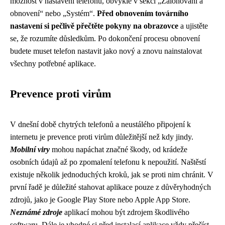
možnost v nastavení telefonu, obvykle v sekci „Zálohování a
obnovení“ nebo „Systém“.
Před obnovením továrního
nastavení si pečlivě přečtěte pokyny na obrazovce
a ujistěte
se, že rozumíte důsledkům. Po dokončení procesu obnovení
budete muset telefon nastavit jako nový a znovu nainstalovat
všechny potřebné aplikace.
Prevence proti virům
V dnešní době chytrých telefonů a neustálého připojení k
internetu je prevence proti virům důležitější než kdy jindy.
Mobilní viry
mohou napáchat značné škody, od krádeže
osobních údajů až po zpomalení telefonu k nepoužití. Naštěstí
existuje několik jednoduchých kroků, jak se proti nim chránit. V
první řadě je důležité stahovat aplikace pouze z důvěryhodných
zdrojů, jako je Google Play Store nebo Apple App Store.
Neznámé zdroje
aplikací mohou být zdrojem škodlivého
softwaru. Dále je vhodné si před instalací aplikace vždy přečíst