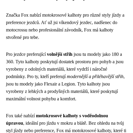
Značka Fox nabízí motokrosové kalhoty pro různé styly jízdy a
preference jezdců. Ať už jsi víkendový jezdec, nadšenec do
motocrossu nebo profesionální závodník, Fox má kalhoty
stvořené pro tebe.
Pro jezdce preferující
volnější střih
jsou tu modely jako 180 a
360. Tyto kalhoty poskytují dostatek prostoru pro pohyb a jsou
vyrobeny z odolných materiálů, které vydrží i náročné
podmínky. Pro ty, kteří preferují
modernější a přiléhavější střih
,
jsou tu modely jako Flexair a Legion. Tyto kalhoty jsou
vyrobeny z lehkých a prodyšných materiálů, které poskytují
maximální volnost pohybu a komfort.
Fox také nabízí
motokrosové kalhoty s voděodolnou
úpravou
, ideální pro jízdu v mokru a blátě. Bez ohledu na tvůj
styl jízdy nebo preference, Fox má motokrosové kalhoty, které ti