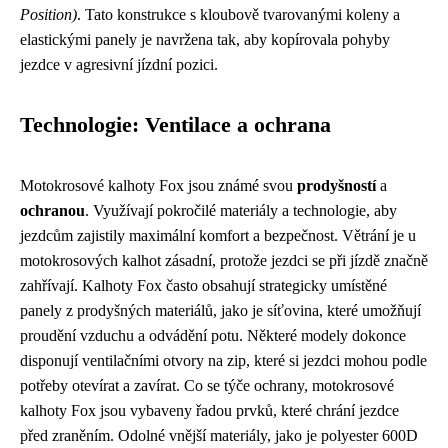
Position)
. Tato konstrukce s kloubově tvarovanými koleny a
elastickými panely je navržena tak, aby kopírovala pohyby
jezdce v agresivní jízdní pozici.
Technologie: Ventilace a ochrana
Motokrosové kalhoty Fox jsou známé svou
prodyšností
a
ochranou
. Využívají pokročilé materiály a technologie, aby
jezdcům zajistily maximální komfort a bezpečnost. Větrání je u
motokrosových kalhot zásadní, protože jezdci se při jízdě značně
zahřívají. Kalhoty Fox často obsahují strategicky umístěné
panely z prodyšných materiálů, jako je síťovina, které umožňují
proudění vzduchu a odvádění potu. Některé modely dokonce
disponují ventilačními otvory na zip, které si jezdci mohou podle
potřeby otevírat a zavírat. Co se týče ochrany, motokrosové
kalhoty Fox jsou vybaveny řadou prvků, které chrání jezdce
před zraněním. Odolné vnější materiály, jako je polyester 600D