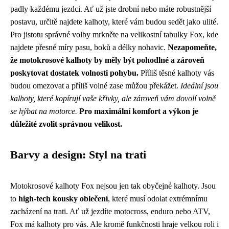
padly každému jezdci. Ať už jste drobní nebo máte robustnější
postavu, určitě najdete kalhoty, které vám budou sedět jako ulité.
Pro jistotu správné volby mrkněte na velikostní tabulky Fox, kde
najdete přesné míry pasu, boků a délky nohavic.
Nezapomeňte,
že motokrosové kalhoty by měly být pohodlné a zároveň
poskytovat dostatek volnosti pohybu.
Příliš těsné kalhoty vás
budou omezovat a příliš volné zase můžou překážet.
Ideální jsou
kalhoty, které kopírují vaše křivky, ale zároveň vám dovolí volně
se hýbat na motorce.
Pro maximální komfort a výkon je
důležité zvolit správnou velikost.
Barvy a design: Styl na trati
Motokrosové kalhoty Fox nejsou jen tak obyčejné kalhoty. Jsou
to
high-tech kousky oblečení
, které musí odolat extrémnímu
zacházení na trati. Ať už jezdíte motocross, enduro nebo ATV,
Fox má kalhoty pro vás. Ale kromě funkčnosti hraje velkou roli i