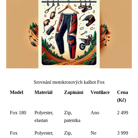
Srovnání motokrosových kalhot Fox
Model
Materiál
Zapínání
Ventilace
Cena
(Kč)
Fox 180
Polyester,
Zip,
Ano
2 499
elastan
patentka
Fox
Polyester,
Zip,
Ne
3 999