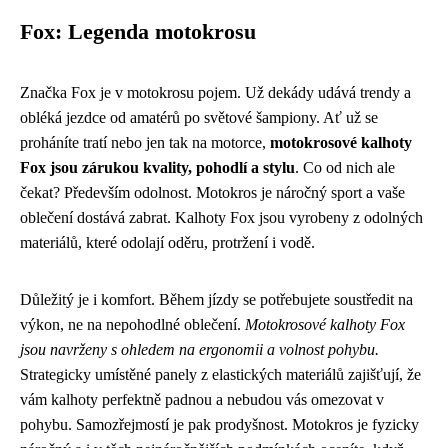
Fox: Legenda motokrosu
Značka Fox je v motokrosu pojem. Už dekády udává trendy a
obléká jezdce od amatérů po světové šampiony. Ať už se
proháníte tratí nebo jen tak na motorce,
motokrosové kalhoty
Fox jsou zárukou kvality, pohodlí a stylu
. Co od nich ale
čekat? Především odolnost. Motokros je náročný sport a vaše
oblečení dostává zabrat. Kalhoty Fox jsou vyrobeny z odolných
materiálů, které odolají oděru, protržení i vodě.
Důležitý je i komfort. Během jízdy se potřebujete soustředit na
výkon, ne na nepohodlné oblečení.
Motokrosové kalhoty Fox
jsou navrženy s ohledem na ergonomii a volnost pohybu.
Strategicky umístěné panely z elastických materiálů zajišťují, že
vám kalhoty perfektně padnou a nebudou vás omezovat v
pohybu. Samozřejmostí je pak prodyšnost. Motokros je fyzicky