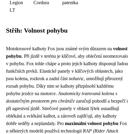
Legion
Cordura
patentka
LT
Střih: Volnost pohybu
Motokrosové kalhoty Fox jsou známé svým důrazem na
volnost
pohybu
. Při jízdě v terénu je klíčové, aby oblečení neomezovalo
v pohybu. Fox tohle chápe a proto jejich kalhoty disponují řadou
funkčních prvků. Elastické panely v klíčových oblastech, jako
jsou kolena, rozkrok a zadní část nohavic, umožňují přirozený
rozsah pohybu. Díky nim se kalhoty přizpůsobí každému
pohybu jezdce na motorce.
Anatomicky tvarovaná kolena s
dostatečným prostorem pro chrániče
zaručují pohodlí a bezpečí i
při agresivní jízdě. Strečové panely v oblasti lýtek usnadňují
oblékání a svlékání kalhot, a zároveň zajišťují, aby kalhoty
dobře seděly a neplandaly. Pro
maximální volnost pohybu
Fox
u některých modelů používá technologii
RAP (Rider Attack