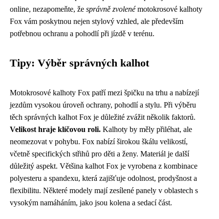
online, nezapomeňte, že
správně zvolené
motokrosové kalhoty
Fox vám poskytnou nejen stylový vzhled, ale především
potřebnou ochranu a pohodlí při jízdě v terénu.
Tipy: Výběr správných kalhot
Motokrosové kalhoty Fox patří mezi špičku na trhu a nabízejí
jezdům vysokou úroveň ochrany, pohodlí a stylu. Při výběru
těch správných kalhot Fox je důležité zvážit několik faktorů.
Velikost hraje klíčovou roli.
Kalhoty by měly přiléhat, ale
neomezovat v pohybu. Fox nabízí širokou škálu velikostí,
včetně specifických střihů pro děti a ženy. Materiál je další
důležitý aspekt. Většina kalhot Fox je vyrobena z kombinace
polyesteru a spandexu, která zajišťuje odolnost, prodyšnost a
flexibilitu. Některé modely mají zesílené panely v oblastech s
vysokým namáháním, jako jsou kolena a sedací část.