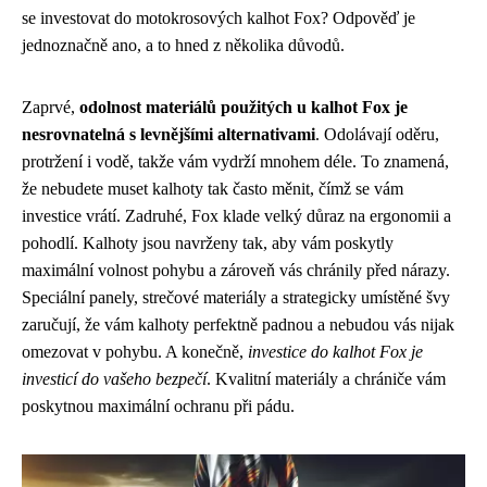
se investovat do motokrosových kalhot Fox? Odpověď je
jednoznačně ano, a to hned z několika důvodů.
Zaprvé,
odolnost materiálů použitých u kalhot Fox je
nesrovnatelná s levnějšími alternativami
. Odolávají oděru,
protržení i vodě, takže vám vydrží mnohem déle. To znamená,
že nebudete muset kalhoty tak často měnit, čímž se vám
investice vrátí. Zadruhé, Fox klade velký důraz na ergonomii a
pohodlí. Kalhoty jsou navrženy tak, aby vám poskytly
maximální volnost pohybu a zároveň vás chránily před nárazy.
Speciální panely, strečové materiály a strategicky umístěné švy
zaručují, že vám kalhoty perfektně padnou a nebudou vás nijak
omezovat v pohybu. A konečně,
investice do kalhot Fox je
investicí do vašeho bezpečí
. Kvalitní materiály a chrániče vám
poskytnou maximální ochranu při pádu.