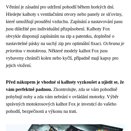
Větrání je zásadní pro udržení pohodlí během horkých dní.
Hledejte kalhoty s ventilačními otvory nebo panely ze síťoviny,
které umožňují proudění vzduchu. Zapínání a nastavování pasu
jsou důležité pro individuální přizpůsobení. Kalhoty Fox
obvykle disponují zapínáním na zip a patentku, doplněné o
nastavitelné pásky na suchý zip pro optimální fixaci.
Ochrana je
prioritou v motokrosu.
Některé modely kalhot Fox jsou
vybaveny chrániči kolen nebo kyčlí, případně mají kapsy pro
jejich vložení.
Před nákupem je vhodné si kalhoty vyzkoušet a ujistit se, že
vám perfektně padnou.
Zkontrolujte, zda se vám pohodlně
pohybují nohy a zda vám nebrání v ovládání motorky. Výběr
správných motokrosových kalhot Fox je investicí do vašeho
pohodlí, bezpečnosti a výkonu na trati.