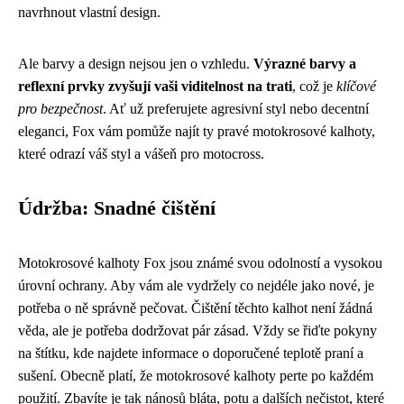
navrhnout vlastní design.
Ale barvy a design nejsou jen o vzhledu.
Výrazné barvy a
reflexní prvky zvyšují vaši viditelnost na trati
, což je
klíčové
pro bezpečnost
. Ať už preferujete agresivní styl nebo decentní
eleganci, Fox vám pomůže najít ty pravé motokrosové kalhoty,
které odrazí váš styl a vášeň pro motocross.
Údržba: Snadné čištění
Motokrosové kalhoty Fox jsou známé svou odolností a vysokou
úrovní ochrany. Aby vám ale vydržely co nejdéle jako nové, je
potřeba o ně správně pečovat. Čištění těchto kalhot není žádná
věda, ale je potřeba dodržovat pár zásad. Vždy se řiďte pokyny
na štítku, kde najdete informace o doporučené teplotě praní a
sušení. Obecně platí, že motokrosové kalhoty perte po každém
použití. Zbavíte je tak nánosů bláta, potu a dalších nečistot, které