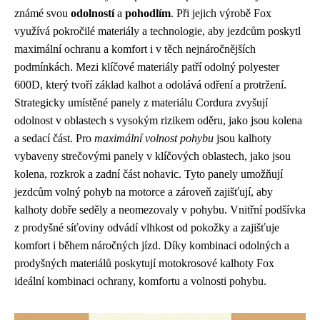
známé svou
odolností
a
pohodlím
. Při jejich výrobě Fox
využívá pokročilé materiály a technologie, aby jezdcům poskytl
maximální ochranu a komfort i v těch nejnáročnějších
podmínkách. Mezi klíčové materiály patří odolný polyester
600D, který tvoří základ kalhot a odolává odření a protržení.
Strategicky umístěné panely z materiálu Cordura zvyšují
odolnost v oblastech s vysokým rizikem oděru, jako jsou kolena
a sedací část. Pro
maximální volnost pohybu
jsou kalhoty
vybaveny strečovými panely v klíčových oblastech, jako jsou
kolena, rozkrok a zadní část nohavic. Tyto panely umožňují
jezdcům volný pohyb na motorce a zároveň zajišťují, aby
kalhoty dobře seděly a neomezovaly v pohybu. Vnitřní podšívka
z prodyšné síťoviny odvádí vlhkost od pokožky a zajišťuje
komfort i během náročných jízd. Díky kombinaci odolných a
prodyšných materiálů poskytují motokrosové kalhoty Fox
ideální kombinaci ochrany, komfortu a volnosti pohybu.