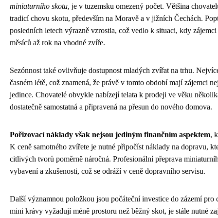
miniaturního skotu
, je v tuzemsku omezený počet. Většina chovatelů
tradicí chovu skotu, především na Moravě a v jižních Čechách. Popt
posledních letech výrazně vzrostla, což vedlo k situaci, kdy zájemci
měsíců až rok na vhodné zvíře.
Sezónnost také ovlivňuje dostupnost mladých zvířat na trhu. Nejvíce 
časném létě, což znamená, že právě v tomto období mají zájemci nej
jedince. Chovatelé obvykle nabízejí telata k prodeji ve věku několik
dostatečně samostatná a připravená na přesun do nového domova.
Pořizovací náklady však nejsou jediným finančním aspektem
, 
K ceně samotného zvířete je nutné připočíst náklady na dopravu, kt
citlivých tvorů poměrně náročná. Profesionální přeprava miniaturní
vybavení a zkušenosti, což se odráží v ceně dopravního servisu.
Další významnou položkou jsou počáteční investice do zázemí pro 
mini krávy vyžadují méně prostoru než běžný skot, je stále nutné zaji