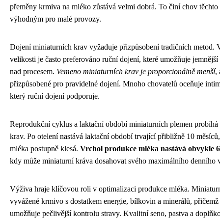
přeměny krmiva na mléko zůstává velmi dobrá. To činí chov těchto
výhodným pro malé provozy.
Dojení miniaturních krav vyžaduje přizpůsobení tradičních metod. 
velikosti je často preferováno ruční dojení, které umožňuje jemnější 
nad procesem.
Vemeno miniaturních krav je proporcionálně menší
,
přizpůsobené pro pravidelné dojení. Mnoho chovatelů oceňuje intimn
který ruční dojení podporuje.
Reprodukční cyklus a laktační období miniaturních plemen probíhá
krav. Po otelení nastává laktační období trvající přibližně 10 měsí
mléka postupně klesá.
Vrchol produkce mléka nastává obvykle 6
kdy může miniaturní kráva dosahovat svého maximálního denního 
Výživa hraje klíčovou roli v optimalizaci produkce mléka. Miniaturn
vyvážené krmivo s dostatkem energie, bílkovin a minerálů, přičemž 
umožňuje pečlivější kontrolu stravy. Kvalitní seno, pastva a doplňk