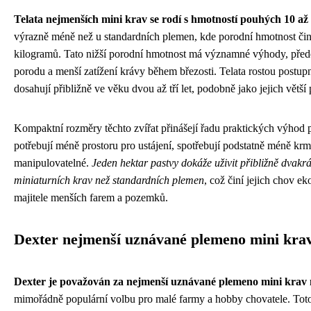
Telata nejmenších mini krav se rodí s hmotností pouhých 10 až
výrazně méně než u standardních plemen, kde porodní hmotnost čin
kilogramů. Tato nižší porodní hmotnost má významné výhody, před
porodu a menší zatížení krávy během březosti. Telata rostou postupn
dosahují přibližně ve věku dvou až tří let, podobně jako jejich větší 
Kompaktní rozměry těchto zvířat přinášejí řadu praktických výhod 
potřebují méně prostoru pro ustájení, spotřebují podstatně méně krm
manipulovatelné.
Jeden hektar pastvy dokáže uživit přibližně dvakrát
miniaturních krav než standardních plemen
, což činí jejich chov 
majitele menších farem a pozemků.
Dexter nejmenší uznávané plemeno mini kra
Dexter je považován za nejmenší uznávané plemeno mini krav 
mimořádně populární volbu pro malé farmy a hobby chovatele. Toto