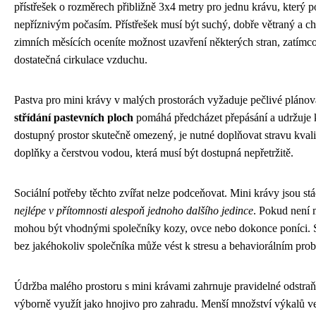
přístřešek o rozměrech přibližně 3x4 metry pro jednu krávu, který 
nepříznivým počasím. Přístřešek musí být suchý, dobře větraný a 
zimních měsících oceníte možnost uzavření některých stran, zatímco 
dostatečná cirkulace vzduchu.
Pastva pro mini krávy v malých prostorách vyžaduje pečlivé plánov
střídání pastevních ploch
pomáhá předcházet přepásání a udržuje k
dostupný prostor skutečně omezený, je nutné doplňovat stravu kval
doplňky a čerstvou vodou, která musí být dostupná nepřetržitě.
Sociální potřeby těchto zvířat nelze podceňovat. Mini krávy jsou st
nejlépe v přítomnosti alespoň jednoho dalšího jedince
. Pokud není 
mohou být vhodnými společníky kozy, ovce nebo dokonce poníci. 
bez jakéhokoliv společníka může vést k stresu a behaviorálním pr
Údržba malého prostoru s mini krávami zahrnuje pravidelné odstraňo
výborně využít jako hnojivo pro zahradu. Menší množství výkalů ve