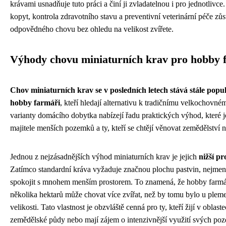
krávami usnadňuje tuto práci a činí ji zvladatelnou i pro jednotlivce
kopyt, kontrola zdravotního stavu a preventivní veterinární péče zůs
odpovědného chovu bez ohledu na velikost zvířete.
Výhody chovu miniaturních krav pro hobby 
Chov miniaturních krav se v posledních letech stává stále popu
hobby farmáři
, kteří hledají alternativu k tradičnímu velkochovn
varianty domácího dobytka nabízejí řadu praktických výhod, které je
majitele menších pozemků a ty, kteří se chtějí věnovat zemědělství
Jednou z nejzásadnějších výhod miniaturních krav je jejich
nižší p
Zatímco standardní kráva vyžaduje značnou plochu pastvin, nejmen
spokojit s mnohem menším prostorem. To znamená, že hobby farm
několika hektarů může chovat více zvířat, než by tomu bylo u plem
velikosti. Tato vlastnost je obzvláště cenná pro ty, kteří žijí v obla
zemědělské půdy nebo mají zájem o intenzivnější využití svých poz