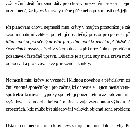
což je činí ideálními kandidáty pro chov v omezeném prostoru. Jeji
neznamená, že by vyžadovaly méně péče nebo pozornosti než jejich 
Při plánování chovu nejmenší mini krávy v malých prostorách je zás
svou miniaturní velikost potřebují dostatečný prostor pro pohyb a p
Minimální doporučený prostor pro jednu mini krávu činí přibližně 
čtverečních pastvy
, ačkoliv v kombinaci s přikrmováním a pravidel
požadavek částečně upravit. Důležité je zajistit, aby měla kráva mo
odpočívat a projevovat své přirozené instinkty.
Nejmenší mini krávy se vyznačují klidnou povahou a přátelským t
činí vhodné společníky i pro začínající chovatele. Jejich menší vel
spotřebu krmiva
– typicky spotřebují pouze třetinu až polovinu mn
vyžadovala standardní kráva. To představuje významnou výhodu p
prostorách, kde může být skladování velkých objemů sena problema
Ustájení nejmenších mini krav nevyžaduje monumentální stavby. Po