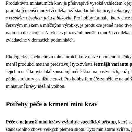
Produktivita miniaturních krav je překvapivě vysoká vzhledem k jeji
produkují menší množství mléka než standardní dojnice,
kvalita jej
s vysokým obsahem tuku a bílkovin
. Pro hobby farmáře, který chce
čerstvým mlékem a mléčnými výrobky, je produkce jedné nebo dvou
naprosto dostačující. Navíc je zpracování menšího množství mléka pr
zvladatelné v domácích podmínkách.
Ekologický aspekt chovu miniaturních krav nelze opomenout. Díky 
menší produkci metanu představují tyto zvířata
šetrnější variantu 
Jejich menší kopyta také způsobují méně škod na pastvinách, což p
půdní struktury a snižuje erozi. Pro hobby farmáře zaměřené na udrž
miniaturní krávy ideální volbou.
Potřeby péče a krmení mini krav
Péče o nejmenší mini krávy vyžaduje specifický přístup
, který 
standardního chovu velkých plemen skotu. Tyto miniaturní zvířata, j