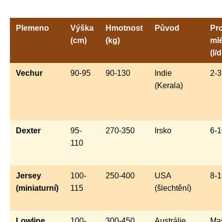
Plemeno
Výška
Hmotnost
Původ
Pr
(cm)
(kg)
ml
(l/
Vechur
90-95
90-130
Indie
2-3
(Kerala)
Dexter
95-
270-350
Irsko
6-1
110
Jersey
100-
250-400
USA
8-1
(miniaturní)
115
(šlechtění)
Lowline
100-
300-450
Austrálie
Ma