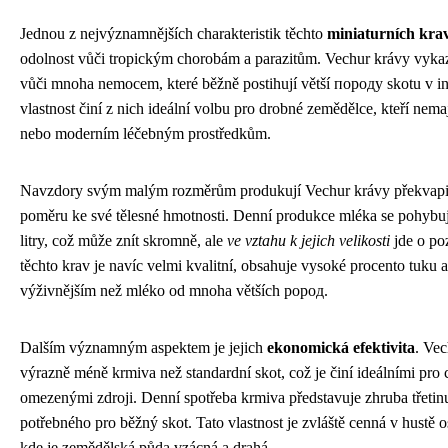
Jednou z nejvýznamnějších charakteristik těchto
miniaturních kra
odolnost vůči tropickým chorobám a parazitům. Vechur krávy vykazu
vůči mnoha nemocem, které běžně postihují větší породy skotu v 
vlastnost činí z nich ideální volbu pro drobné zemědělce, kteří nemaj
nebo moderním léčebným prostředkům.
Navzdory svým malým rozměrům produkují Vechur krávy překvapi
poměru ke své tělesné hmotnosti. Denní produkce mléka se pohybuj
litry, což může znít skromně, ale
ve vztahu k jejich velikosti
jde o po
těchto krav je navíc velmi kvalitní, obsahuje vysoké procento tuku a
výživnějším než mléko od mnoha větších pород.
Dalším významným aspektem je jejich
ekonomická efektivita
. Vec
výrazně méně krmiva než standardní skot, což je činí ideálními pro 
omezenými zdroji. Denní spotřeba krmiva představuje zhruba třetin
potřebného pro běžný skot. Tato vlastnost je zvláště cenná v hustě 
kde je zemědělská půda vzácná a drahá.