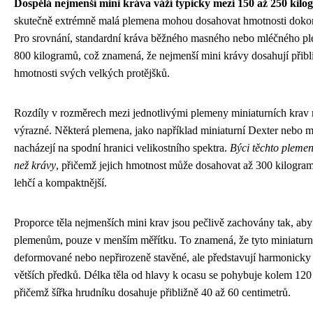
Dospělá nejmenší mini kráva váží typicky mezi 150 až 250 kil
skutečně extrémně malá plemena mohou dosahovat hmotnosti doko
Pro srovnání, standardní kráva běžného masného nebo mléčného pl
800 kilogramů, což znamená, že nejmenší mini krávy dosahují přibli
hmotnosti svých velkých protějšků.
Rozdíly v rozměrech mezi jednotlivými plemeny miniaturních kra
výrazné. Některá plemena, jako například miniaturní Dexter nebo mi
nacházejí na spodní hranici velikostního spektra.
Býci těchto plemen
než krávy
, přičemž jejich hmotnost může dosahovat až 300 kilogram
lehčí a kompaktnější.
Proporce těla nejmenších mini krav jsou pečlivě zachovány tak, ab
plemenům, pouze v menším měřítku. To znamená, že tyto miniaturn
deformované nebo nepřirozeně stavěné, ale představují harmonick
větších předků. Délka těla od hlavy k ocasu se pohybuje kolem 120
přičemž šířka hrudníku dosahuje přibližně 40 až 60 centimetrů.