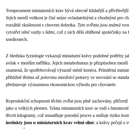
Temperament miniaturních krav bývá obecně klidnější a přívětivějš
Jejich menší velikost je činí snáze ovladatelnými a vhodnými pro ch
rozsáhlé zkušenosti s chovem dobytka.
Tyto zvířata jsou známá svou
vytvářet silné vazby s lidmi
, což z nich dělá oblíbené společníky n
usedlostech.
Z hlediska fyziologie vykazují miniaturní krávy podobné potřeby jako
avšak v menším měřítku. Jejich metabolismus je přizpůsoben menší 
znamená, že spotřebovávají výrazně méně krmiva. Průměrná miniatu
přibližně třetinu až polovinu množství potravy ve srovnání se stan
představuje významnou ekonomickou výhodu pro chovatele.
Reprodukční schopnosti těchto zvířat jsou plně zachovány, přičemž 
jako u velkých plemen. Telata miniaturních krav se rodí s hmotností
třiceti kilogramy, což usnadňuje porodní proces a snižuje riziko ko
instinkty jsou u miniaturních krav velmi silné
, a krávy pečují o