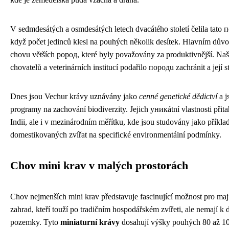
V sedmdesátých a osmdesátých letech dvacátého století čelila tato 
když počet jedinců klesl na pouhých několik desítek. Hlavním důvo
chovu větších pород, které byly považovány za produktivnější. Naště
chovatelů a veterinárních institucí podařilo породu zachránit a její 
Dnes jsou Vechur krávy uznávány jako
cenné genetické dědictví
a j
programy na zachování biodiverzity. Jejich уникátní vlastnosti přita
Indii, ale i v mezinárodním měřítku, kde jsou studovány jako příkl
domestikovaných zvířat na specifické environmentální podmínky.
Chov mini krav v malých prostorách
Chov nejmenších mini krav představuje fascinující možnost pro maj
zahrad, kteří touží po tradičním hospodářském zvířeti, ale nemají k 
pozemky. Tyto
miniaturní krávy
dosahují výšky pouhých 80 až 10