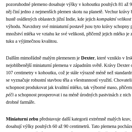
pozoruhodné plemeno dosahuje výšky v kohoutku pouhých 81 až 91 
něj činí jedno z nejmenších plemen skotu na planetě. Vechur krávy 
hustě osídlených oblastech jižní Indie, kde jejich
kompaktní velikost
výhodu. Navzdory své miniaturní postavě jsou tyto krávy schopny
množství mléka ve vztahu ke své velikosti, přičemž jejich mléko 
tuku a výjimečnou kvalitou.
Dalším mimořádně malým plemenem je
Dexter
, které vzniklo v Irs
nejoblíbenější miniaturní plemena v západním světě. Krávy Dexter 
107 centimetry v kohoutku, což je stále výrazně méně než standard
se vyznačuje robustní stavbou těla a všestranností využití. Chovatel
schopnost produkovat jak kvalitní mléko, tak výborné maso, přičem
péči
a schopnost prosperovat i na méně úrodných pastvinách z nich č
drobné farmáře.
Miniaturní zebu
představuje další kategorii extrémně malých krav, 
dosahují výšky pouhých 60 až 90 centimetrů. Tato plemena pocháze