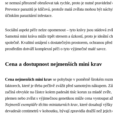
se nemusí přirozeně obrušovat tak rychle, proto je nutné pravideln
Prevence parazitů je klíčová, protože malá zvířata mohou být náchy
účinkům parazitární infestace.
Sociální aspekt péče nelze opomenout – tyto krávy jsou stádová zvíř
Samotná mini kráva může trpět stresem a úzkostí, proto je ideální c
společně. Kvalitní ustájení s dostatečným prostorem, ochranou před 
prostředím dotváří komplexní péči o tyto výjimečné malé savce.
Cena a dostupnost nejmenších mini krav
Cena nejmenších mini krav
se pohybuje v poměrně širokém rozme
faktorech, které je třeba pečlivě zvážit před samotným nákupem. Zá
začíná obvykle na částce kolem padesáti tisíc korun za mladé zvíře,
plemen nebo zvířat s výjimečnou genetikou může cena vystoupat až n
Nejmenší exempláře těchto miniaturních krav
, které dosahují výšk
devadesát centimetrů v kohoutku, bývají zpravidla dražší než jejich 