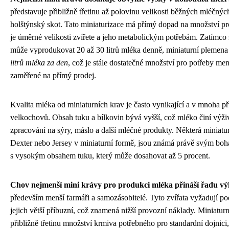
představuje přibližně třetinu až polovinu velikosti běžných mléčnýc
holštýnský skot. Tato miniaturizace má přímý dopad na množství p
je úměrné velikosti zvířete a jeho metabolickým potřebám. Zatímco
může vyprodukovat 20 až 30 litrů mléka denně, miniaturní plemena
litrů mléka za den
, což je stále dostatečné množství pro potřeby m
zaměřené na přímý prodej.
Kvalita mléka od miniaturních krav je často vynikající a v mnoha p
velkochovů. Obsah tuku a bílkovin bývá vyšší, což mléko činí výži
zpracování na sýry, máslo a další mléčné produkty. Některá miniatu
Dexter nebo Jersey v miniaturní formě, jsou známá právě svým 
s vysokým obsahem tuku, který může dosahovat až 5 procent.
Chov nejmenší mini krávy pro produkci mléka přináší řadu v
především menší farmáři a samozásobitelé. Tyto zvířata vyžadují p
jejich větší příbuzní, což znamená nižší provozní náklady. Miniaturn
přibližně třetinu množství krmiva potřebného pro standardní dojnici,