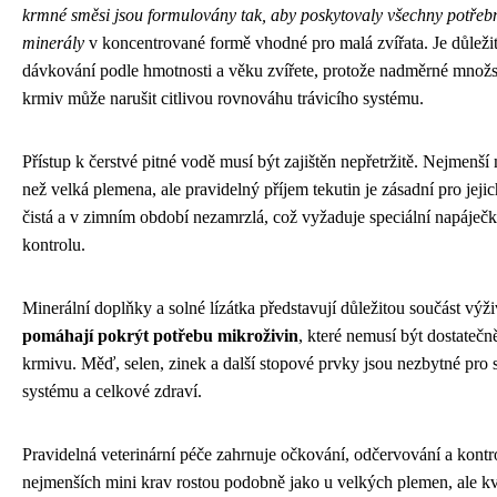
krmné směsi jsou formulovány tak, aby poskytovaly všechny potřebn
minerály
v koncentrované formě vhodné pro malá zvířata. Je důlež
dávkování podle hmotnosti a věku zvířete, protože nadměrné množ
krmiv může narušit citlivou rovnováhu trávicího systému.
Přístup k čerstvé pitné vodě musí být zajištěn nepřetržitě. Nejmenší 
než velká plemena, ale pravidelný příjem tekutin je zásadní pro jeji
čistá a v zimním období nezamrzlá, což vyžaduje speciální napáječ
kontrolu.
Minerální doplňky a solné lízátka představují důležitou součást výž
pomáhají pokrýt potřebu mikroživin
, které nemusí být dostateč
krmivu. Měď, selen, zinek a další stopové prvky jsou nezbytné pro
systému a celkové zdraví.
Pravidelná veterinární péče zahrnuje očkování, odčervování a kont
nejmenších mini krav rostou podobně jako u velkých plemen, ale kvů