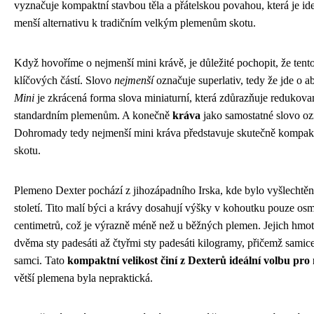
vyznačuje kompaktní stavbou těla a přátelskou povahou, která je ideál
menší alternativu k tradičním velkým plemenům skotu.
Když hovoříme o nejmenší mini krávě, je důležité pochopit, že tento 
klíčových částí. Slovo
nejmenší
označuje superlativ, tedy že jde o a
Mini
je zkrácená forma slova miniaturní, která zdůrazňuje redukovan
standardním plemenům. A konečně
kráva
jako samostatné slovo oz
Dohromady tedy nejmenší mini kráva představuje skutečně kompak
skotu.
Plemeno Dexter pochází z jihozápadního Irska, kde bylo vyšlechtě
století. Tito malí býci a krávy dosahují výšky v kohoutku pouze osm
centimetrů, což je výrazně méně než u běžných plemen. Jejich hmo
dvěma sty padesáti až čtyřmi sty padesáti kilogramy, přičemž samic
samci. Tato
kompaktní velikost činí z Dexterů ideální volbu pr
větší plemena byla nepraktická.