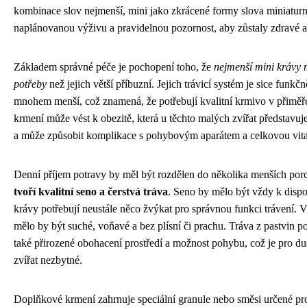
kombinace slov nejmenší, mini jako zkrácené formy slova miniaturní
naplánovanou výživu a pravidelnou pozornost, aby zůstaly zdravé a
Základem správné péče je pochopení toho, že
nejmenší mini krávy 
potřeby
než jejich větší příbuzní. Jejich trávicí systém je sice fun
mnohem menší, což znamená, že potřebují kvalitní krmivo v přiměř
krmení může vést k obezitě, která u těchto malých zvířat představu
a může způsobit komplikace s pohybovým aparátem a celkovou vita
Denní příjem potravy by měl být rozdělen do několika menších por
tvoří kvalitní seno a čerstvá tráva
. Seno by mělo být vždy k dispo
krávy potřebují neustále něco žvýkat pro správnou funkci trávení. V
mělo by být suché, voňavé a bez plísní či prachu. Tráva z pastvin p
také přirozené obohacení prostředí a možnost pohybu, což je pro duš
zvířat nezbytné.
Doplňkové krmení zahrnuje speciální granule nebo směsi určené pr