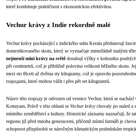
které kombinuje praktičnost s ekonomickou efektivitou.
Vechur krávy z Indie rekordně malé
Vechur krávy pocházející z indického státu Kerala představují fascin
domestikovaného skotu, který se vyznačuje mimořádně malými těle
nejmenší mini krávy na světě
dosahují výšky v kohoutku pouhých
pět centimetrů, což je přibližně polovina velikosti běžného skotu. J
mezi sto třiceti až dvěma sty kilogramy, což je opravdu pozoruhodn
породami, které mohou vážit i přes pět set kilogramrů.
Název této породy je odvozen od vesnice Vechur, která se nachází v
Kottayam. Právě v této oblasti se
Vechur krávy
chovaly po staletí a 
místního zemědělství a kultury. Historické záznamy naznačují, že ta
regionu již před mnoha generacemi, přičemž místní farmáři je choval
schopnost přizpůsobit se náročným klimatickým podmínkám tropic