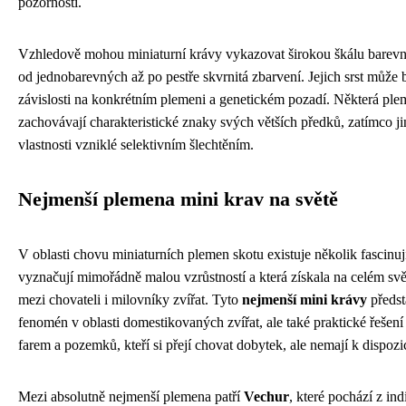
pozorností.
Vzhledově mohou miniaturní krávy vykazovat širokou škálu barevnýc
od jednobarevných až po pestře skvrnitá zbarvení. Jejich srst může b
závislosti na konkrétním plemeni a genetickém pozadí. Některá ple
zachovávají charakteristické znaky svých větších předků, zatímco ji
vlastnosti vzniklé selektivním šlechtěním.
Nejmenší plemena mini krav na světě
V oblasti chovu miniaturních plemen skotu existuje několik fascinuj
vyznačují mimořádně malou vzrůstností a která získala na celém sv
mezi chovateli i milovníky zvířat. Tyto
nejmenší mini krávy
předst
fenomén v oblasti domestikovaných zvířat, ale také praktické řešení
farem a pozemků, kteří si přejí chovat dobytek, ale nemají k dispozic
Mezi absolutně nejmenší plemena patří
Vechur
, které pochází z in