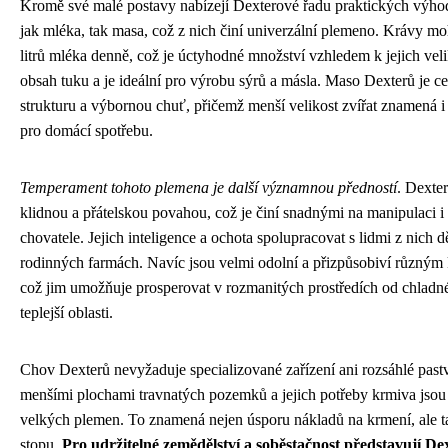
Kromě své malé postavy nabízejí Dexterové řadu praktických výhod
jak mléka, tak masa, což z nich činí univerzální plemeno. Krávy m
litrů mléka denně, což je úctyhodné množství vzhledem k jejich ve
obsah tuku a je ideální pro výrobu sýrů a másla. Maso Dexterů je 
strukturu a výbornou chuť, přičemž menší velikost zvířat znamená 
pro domácí spotřebu.
Temperament tohoto plemena je další významnou předností
. Dexte
klidnou a přátelskou povahou, což je činí snadnými na manipulaci 
chovatele. Jejich inteligence a ochota spolupracovat s lidmi z nich d
rodinných farmách. Navíc jsou velmi odolní a přizpůsobiví různý
což jim umožňuje prosperovat v rozmanitých prostředích od chladn
teplejší oblasti.
Chov Dexterů nevyžaduje specializované zařízení ani rozsáhlé past
menšími plochami travnatých pozemků a jejich potřeby krmiva jsou 
velkých plemen. To znamená nejen úsporu nákladů na krmení, ale t
stopu.
Pro udržitelné zemědělství a soběstačnost představují De