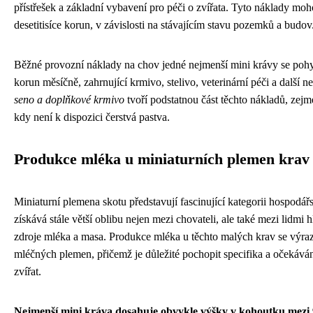
přístřešek a základní vybavení pro péči o zvířata. Tyto náklady mo
desetitisíce korun, v závislosti na stávajícím stavu pozemků a budov
Běžné provozní náklady na chov jedné nejmenší mini krávy se pohyb
korun měsíčně, zahrnující krmivo, stelivo, veterinární péči a další 
seno a doplňkové krmivo
tvoří podstatnou část těchto nákladů, zej
kdy není k dispozici čerstvá pastva.
Produkce mléka u miniaturních plemen krav
Miniaturní plemena skotu představují fascinující kategorii hospodářsk
získává stále větší oblibu nejen mezi chovateli, ale také mezi lidmi h
zdroje mléka a masa. Produkce mléka u těchto malých krav se výraz
mléčných plemen, přičemž je důležité pochopit specifika a očekává
zvířat.
Nejmenší mini kráva dosahuje obvykle výšky v kohoutku mezi 