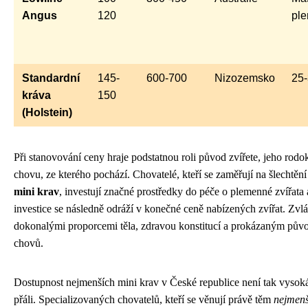
Angus
120
pl
Standardní
145-
600-700
Nizozemsko
25
kráva
150
(Holstein)
Při stanovování ceny hraje podstatnou roli původ zvířete, jeho rodo
chovu, ze kterého pochází. Chovatelé, kteří se zaměřují na šlechtěn
mini krav
, investují značné prostředky do péče o plemenné zvířata a
investice se následně odráží v konečné ceně nabízených zvířat. Zvláš
dokonalými proporcemi těla, zdravou konstitucí a prokázaným pů
chovů.
Dostupnost nejmenších mini krav v České republice není tak vysoká
přáli. Specializovaných chovatelů, kteří se věnují právě těm
nejmenš