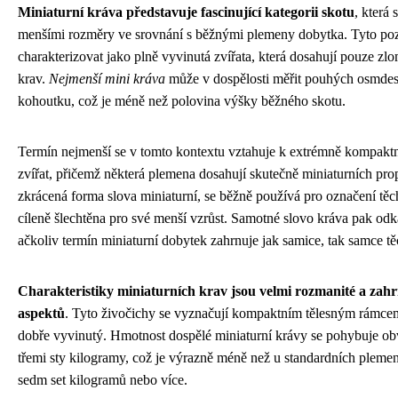
Miniaturní kráva představuje fascinující kategorii skotu
, která
menšími rozměry ve srovnání s běžnými plemeny dobytka. Tyto po
charakterizovat jako plně vyvinutá zvířata, která dosahují pouze zl
krav.
Nejmenší mini kráva
může v dospělosti měřit pouhých osmdesá
kohoutku, což je méně než polovina výšky běžného skotu.
Termín nejmenší se v tomto kontextu vztahuje k extrémně kompakt
zvířat, přičemž některá plemena dosahují skutečně miniaturních prop
zkrácená forma slova miniaturní, se běžně používá pro označení těc
cíleně šlechtěna pro své menší vzrůst. Samotné slovo kráva pak odk
ačkoliv termín miniaturní dobytek zahrnuje jak samice, tak samce t
Charakteristiky miniaturních krav jsou velmi rozmanité a za
aspektů
. Tyto živočichy se vyznačují kompaktním tělesným rámcem,
dobře vyvinutý. Hmotnost dospělé miniaturní krávy se pohybuje obv
třemi sty kilogramy, což je výrazně méně než u standardních plemen
sedm set kilogramů nebo více.