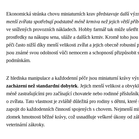
Ekonomická stránka chovu miniaturních krav představuje další v
menší zvířata spotřebují podstatně méně krmiva než jejich větší příb
ve snížených provozních nákladech. Hobby farmář tak může ušetřit
prostředky na nákupu sena, siláže a dalších krmiv. Kromě toho jsou
péči často nižší díky menší velikosti zvířat a jejich obecně robustní
jsou známé svou odolností vůči nemocem a schopností přizpůsobit
podmínkám.
Z hlediska manipulace a každodenní péče jsou miniaturní krávy vý
zacházení než standardní dobytek
. Jejich menší velikost a obvykl
méně zastrašujícími pro začínající chovatele nebo rodinné příslušníky
o zvířata. Tato vlastnost je zvláště důležitá pro rodiny s dětmi, kte
zapojit do každodenních činností spojených s chovem. Nejmenší mi
zlomek hmotnosti běžné krávy, což usnadňuje veškeré úkony od zák
veterinární zákroky.