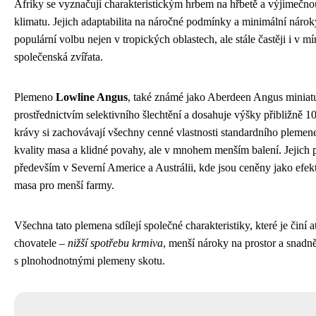
Afriky se vyznačují charakteristickým hrbem na hřbetě a výjimečn
klimatu. Jejich adaptabilita na náročné podmínky a minimální nárok
populární volbu nejen v tropických oblastech, ale stále častěji i v 
společenská zvířata.
Plemeno
Lowline Angus
, také známé jako Aberdeen Angus miniatur
prostřednictvím selektivního šlechtění a dosahuje výšky přibližně 1
krávy si zachovávají všechny cenné vlastnosti standardního plemen
kvality masa a klidné povahy, ale v mnohem menším balení. Jejich p
především v Severní Americe a Austrálii, kde jsou ceněny jako efek
masa pro menší farmy.
Všechna tato plemena sdílejí společné charakteristiky, které je činí 
chovatele –
nižší spotřebu krmiva
, menší nároky na prostor a snadn
s plnohodnotnými plemeny skotu.