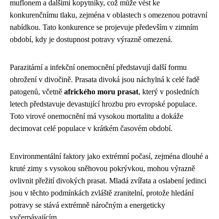
muflonem a dalšími kopytníky, což může vést ke
konkurenčnímu tlaku, zejména v oblastech s omezenou potravní
nabídkou. Tato konkurence se projevuje především v zimním
období, kdy je dostupnost potravy výrazně omezená.
Parazitární a infekční onemocnění představují další formu
ohrožení v divočině. Prasata divoká jsou náchylná k celé řadě
patogenů, včetně
afrického moru prasat
, který v posledních
letech představuje devastující hrozbu pro evropské populace.
Toto virové onemocnění má vysokou mortalitu a dokáže
decimovat celé populace v krátkém časovém období.
Environmentální faktory jako extrémní počasí, zejména dlouhé a
kruté zimy s vysokou sněhovou pokrývkou, mohou výrazně
ovlivnit přežití divokých prasat. Mladá zvířata a oslabení jedinci
jsou v těchto podmínkách zvláště zranitelní, protože hledání
potravy se stává extrémně náročným a energeticky
vyčerpávajícím.