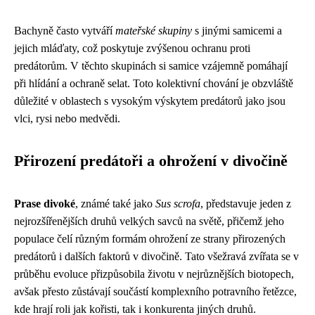
Bachyně často vytváří
mateřské skupiny
s jinými samicemi a
jejich mláďaty, což poskytuje zvýšenou ochranu proti
predátorům. V těchto skupinách si samice vzájemně pomáhají
při hlídání a ochraně selat. Toto kolektivní chování je obzvláště
důležité v oblastech s vysokým výskytem predátorů jako jsou
vlci, rysi nebo medvědi.
Přirození predátoři a ohrožení v divočině
Prase divoké
, známé také jako
Sus scrofa
, představuje jeden z
nejrozšířenějších druhů velkých savců na světě, přičemž jeho
populace čelí různým formám ohrožení ze strany přirozených
predátorů i dalších faktorů v divočině. Tato všežravá zvířata se v
průběhu evoluce přizpůsobila životu v nejrůznějších biotopech,
avšak přesto zůstávají součástí komplexního potravního řetězce,
kde hrají roli jak kořisti, tak i konkurenta jiných druhů.