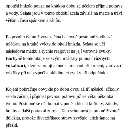
opouští hnízdo pouze na krátkou dobu za účelem příjmu potravy
a vody. Selata jsou v tomto období zcela závislá na matce a tráví
většinu času spánkem a sáním.
Po prvním týdnu života začíná bachyně postupně vodit svá
mláďata na krátké výlety do okolí hnízda. Selata se učí
následovat matku a rychle reagovat na její varovné zvuky.
Bachyně komunikuje se svými mláďaty pomocí
různých
vokalizací
, které zahrnují jemné chrochání při krmení, varovací
výkřiky při nebezpečí a uklidňující zvuky při odpočinku.
Kojení pokračuje obvykle po dobu dvou až tří měsíců, ačkoliv
selata začínají přijímat pevnou potravu již ve věku několika
týdnů. Postupně se učí hrabat v půdě a hledat kořínky, žaludy,
houby a další potravní zdroje. Tato schopnost je pro ně životně
důležitá, protože diverzifikace stravy zvyšuje jejich šance na
přežití.