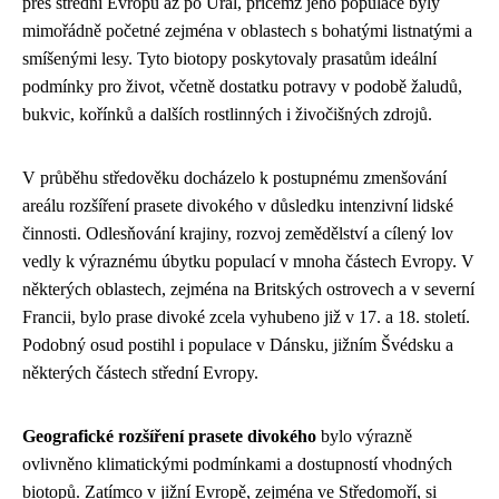
přes střední Evropu až po Ural, přičemž jeho populace byly
mimořádně početné zejména v oblastech s bohatými listnatými a
smíšenými lesy. Tyto biotopy poskytovaly prasatům ideální
podmínky pro život, včetně dostatku potravy v podobě žaludů,
bukvic, kořínků a dalších rostlinných i živočišných zdrojů.
V průběhu středověku docházelo k postupnému zmenšování
areálu rozšíření prasete divokého v důsledku intenzivní lidské
činnosti. Odlesňování krajiny, rozvoj zemědělství a cílený lov
vedly k výraznému úbytku populací v mnoha částech Evropy. V
některých oblastech, zejména na Britských ostrovech a v severní
Francii, bylo prase divoké zcela vyhubeno již v 17. a 18. století.
Podobný osud postihl i populace v Dánsku, jižním Švédsku a
některých částech střední Evropy.
Geografické rozšíření prasete divokého
bylo výrazně
ovlivněno klimatickými podmínkami a dostupností vhodných
biotopů. Zatímco v jižní Evropě, zejména ve Středomoří, si