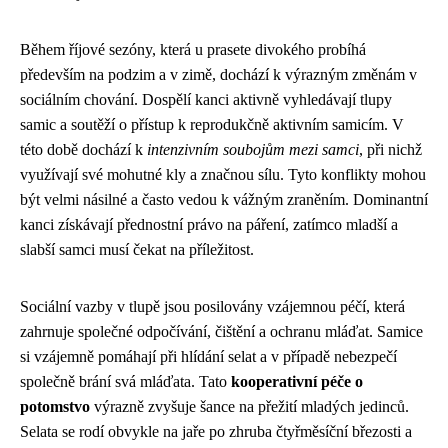
Během říjové sezóny, která u prasete divokého probíhá
především na podzim a v zimě, dochází k výrazným změnám v
sociálním chování. Dospělí kanci aktivně vyhledávají tlupy
samic a soutěží o přístup k reprodukčně aktivním samicím. V
této době dochází k
intenzivním soubojům mezi samci
, při nichž
využívají své mohutné kly a značnou sílu. Tyto konflikty mohou
být velmi násilné a často vedou k vážným zraněním. Dominantní
kanci získávají přednostní právo na páření, zatímco mladší a
slabší samci musí čekat na příležitost.
Sociální vazby v tlupě jsou posilovány vzájemnou péčí, která
zahrnuje společné odpočívání, čištění a ochranu mláďat. Samice
si vzájemně pomáhají při hlídání selat a v případě nebezpečí
společně brání svá mláďata. Tato
kooperativní péče o
potomstvo
výrazně zvyšuje šance na přežití mladých jedinců.
Selata se rodí obvykle na jaře po zhruba čtyřměsíční březosti a