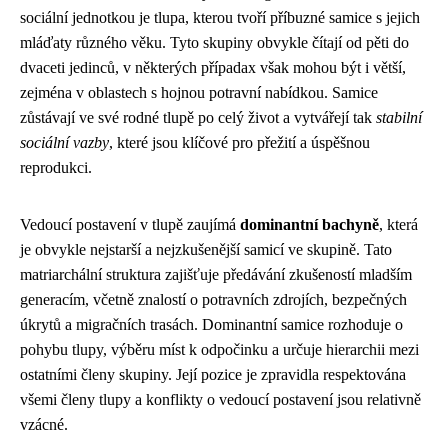
sociální jednotkou je tlupa, kterou tvoří příbuzné samice s jejich
mláďaty různého věku. Tyto skupiny obvykle čítají od pěti do
dvaceti jedinců, v některých případах však mohou být i větší,
zejména v oblastech s hojnou potravní nabídkou. Samice
zůstávají ve své rodné tlupě po celý život a vytvářejí tak
stabilní
sociální vazby
, které jsou klíčové pro přežití a úspěšnou
reprodukci.
Vedoucí postavení v tlupě zaujímá
dominantní bachyně
, která
je obvykle nejstarší a nejzkušenější samicí ve skupině. Tato
matriarchální struktura zajišťuje předávání zkušeností mladším
generacím, včetně znalostí o potravních zdrojích, bezpečných
úkrytů a migračních trasách. Dominantní samice rozhoduje o
pohybu tlupy, výběru míst k odpočinku a určuje hierarchii mezi
ostatními členy skupiny. Její pozice je zpravidla respektována
všemi členy tlupy a konflikty o vedoucí postavení jsou relativně
vzácné.