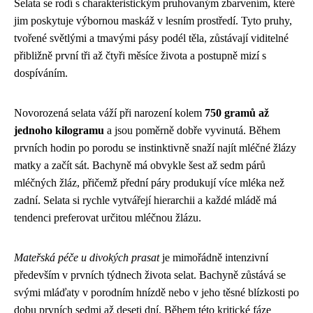
Selata se rodí s charakteristickým pruhovaným zbarvením, které
jim poskytuje výbornou maskáž v lesním prostředí. Tyto pruhy,
tvořené světlými a tmavými pásy podél těla, zůstávají viditelné
přibližně první tři až čtyři měsíce života a postupně mizí s
dospíváním.
Novorozená selata váží při narození kolem
750 gramů až
jednoho kilogramu
a jsou poměrně dobře vyvinutá. Během
prvních hodin po porodu se instinktivně snaží najít mléčné žlázy
matky a začít sát. Bachyně má obvykle šest až sedm párů
mléčných žláz, přičemž přední páry produkují více mléka než
zadní. Selata si rychle vytvářejí hierarchii a každé mládě má
tendenci preferovat určitou mléčnou žlázu.
Mateřská péče u divokých prasat
je mimořádně intenzivní
především v prvních týdnech života selat. Bachyně zůstává se
svými mláďaty v porodním hnízdě nebo v jeho těsné blízkosti po
dobu prvních sedmi až deseti dní. Během této kritické fáze