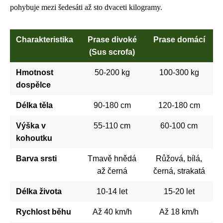
pohybuje mezi šedesáti až sto dvaceti kilogramy.
Charakteristika
Prase divoké
Prase domácí
(Sus scrofa)
Hmotnost
50-200 kg
100-300 kg
dospělce
Délka těla
90-180 cm
120-180 cm
Výška v
55-110 cm
60-100 cm
kohoutku
Barva srsti
Tmavě hnědá
Růžová, bílá,
až černá
černá, strakatá
Délka života
10-14 let
15-20 let
Rychlost běhu
Až 40 km/h
Až 18 km/h