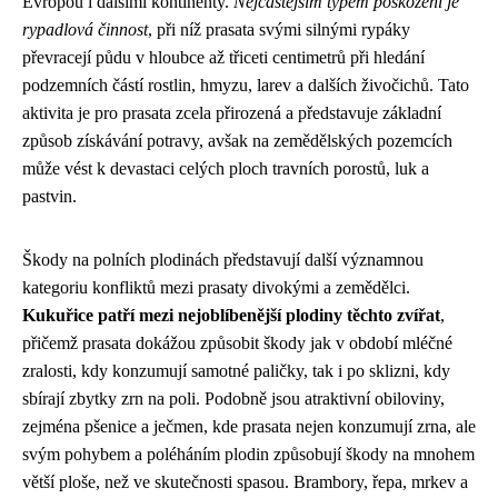
Evropou i dalšími kontinenty.
Nejčastějším typem poškození je
rypadlová činnost
, při níž prasata svými silnými rypáky
převracejí půdu v hloubce až třiceti centimetrů při hledání
podzemních částí rostlin, hmyzu, larev a dalších živočichů. Tato
aktivita je pro prasata zcela přirozená a představuje základní
způsob získávání potravy, avšak na zemědělských pozemcích
může vést k devastaci celých ploch travních porostů, luk a
pastvin.
Škody na polních plodinách představují další významnou
kategoriu konfliktů mezi prasaty divokými a zemědělci.
Kukuřice patří mezi nejoblíbenější plodiny těchto zvířat
,
přičemž prasata dokážou způsobit škody jak v období mléčné
zralosti, kdy konzumují samotné paličky, tak i po sklizni, kdy
sbírají zbytky zrn na poli. Podobně jsou atraktivní obiloviny,
zejména pšenice a ječmen, kde prasata nejen konzumují zrna, ale
svým pohybem a poléháním plodin způsobují škody na mnohem
větší ploše, než ve skutečnosti spasou. Brambory, řepa, mrkev a