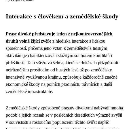
Interakce s člověkem a zemědělské škody
Prase divoké představuje jeden z nejkontroverznějších
druhů volně žijící zvěře
z hlediska interakce s lidskou
společností, přičemž jeho vztah k zemědělství a lidským
aktivitám je charakterizován složitým souborem konfliktů i
příležitostí. Tato všežravá šelma, která se dokázala přizpůsobit
nejrůznějším prostředím od hustých lesů až po zemědělsky
intenzivně využívanou krajinu, způsobuje každoročně značné
ekonomické škody na polních plodinách, trávnících a další
zemědělské infrastruktuře.
Zemědělské škody způsobené prasaty divokými nabývají mnoha
podob a jejich rozsah se v posledních desetiletích výrazně zvýšil
v souvislosti s rostoucími populacemi těchto zvířat napříč