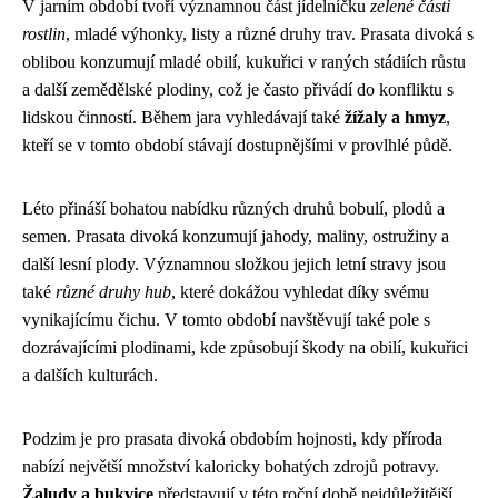
V jarním období tvoří významnou část jídelníčku
zelené části
rostlin
, mladé výhonky, listy a různé druhy trav. Prasata divoká s
oblibou konzumují mladé obilí, kukuřici v raných stádiích růstu
a další zemědělské plodiny, což je často přivádí do konfliktu s
lidskou činností. Během jara vyhledávají také
žížaly a hmyz
,
kteří se v tomto období stávají dostupnějšími v provlhlé půdě.
Léto přináší bohatou nabídku různých druhů bobulí, plodů a
semen. Prasata divoká konzumují jahody, maliny, ostružiny a
další lesní plody. Významnou složkou jejich letní stravy jsou
také
různé druhy hub
, které dokážou vyhledat díky svému
vynikajícímu čichu. V tomto období navštěvují také pole s
dozrávajícími plodinami, kde způsobují škody na obilí, kukuřici
a dalších kulturách.
Podzim je pro prasata divoká obdobím hojnosti, kdy příroda
nabízí největší množství kaloricky bohatých zdrojů potravy.
Žaludy a bukvice
představují v této roční době nejdůležitější