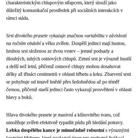
charakteristickým chlupovým střapcem, který slouží jako
důležitý komunikační prostředek při sociálních interakcích v
rámci stáda.
Srst divokého prasete vykazuje značnou variabilitu v závislosti
na ročním období
a věku zvířete. Dospělí jedinci mají hustou,
hrubou srst složenou ze dvou vrstev – jemné podsady a
dlouhých, tuhých ostnových chlupů. Zimní srst je výrazně hustší
a delší než letní, přičemž ostnové chlupy mohou dosahovat
délky až třináct centimetrů v oblasti hřbetu a krku. Zbarvení srsti
se pohybuje od tmavě hnědé přes šedohnědou až po téměř
černou, přičemž starší jedinci často vykazují prosvětlení v oblasti
hlavy a boků.
Hlava divokého prasete je masivní a klínovitého tvaru, což
umožňuje zvířeti efektivně rypadlit půdu při hledání potravy.
Lebka dospělého kance je mimořádně robustní
s výraznými
kostními hřebeny, které poskytují úpon pro mohutné žvýkací