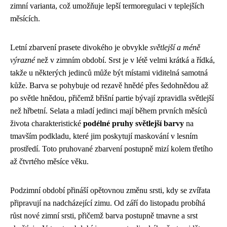
zimní varianta, což umožňuje lepší termoregulaci v teplejších
měsících.
Letní zbarvení prasete divokého je obvykle
světlejší a méně
výrazné
než v zimním období. Srst je v létě velmi krátká a řídká,
takže u některých jedinců může být místami viditelná samotná
kůže. Barva se pohybuje od rezavě hnědé přes šedohnědou až
po světle hnědou, přičemž břišní partie bývají zpravidla světlejší
než hřbetní. Selata a mladí jedinci mají během prvních měsíců
života charakteristické
podélné pruhy světlejší barvy
na
tmavším podkladu, které jim poskytují maskování v lesním
prostředí. Toto pruhované zbarvení postupně mizí kolem třetího
až čtvrtého měsíce věku.
Podzimní období přináší opětovnou změnu srsti, kdy se zvířata
připravují na nadcházející zimu. Od září do listopadu probíhá
růst nové zimní srsti, přičemž barva postupně tmavne a srst