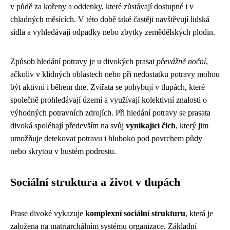
v půdě za kořeny a oddenky, které zůstávají dostupné i v
chladných měsících. V této době také častěji navštěvují lidská
sídla a vyhledávají odpadky nebo zbytky zemědělských plodin.
Způsob hledání potravy je u divokých prasat
převážně noční
,
ačkoliv v klidných oblastech nebo při nedostatku potravy mohou
být aktivní i během dne. Zvířata se pohybují v tlupách, které
společně prohledávají území a využívají kolektivní znalosti o
výhodných potravních zdrojích. Při hledání potravy se prasata
divoká spoléhají především na svůj
vynikající čich
, který jim
umožňuje detekovat potravu i hluboko pod povrchem půdy
nebo skrytou v hustém podrostu.
Sociální struktura a život v tlupách
Prase divoké vykazuje
komplexní sociální strukturu
, která je
založena na matriarchálním systému organizace. Základní