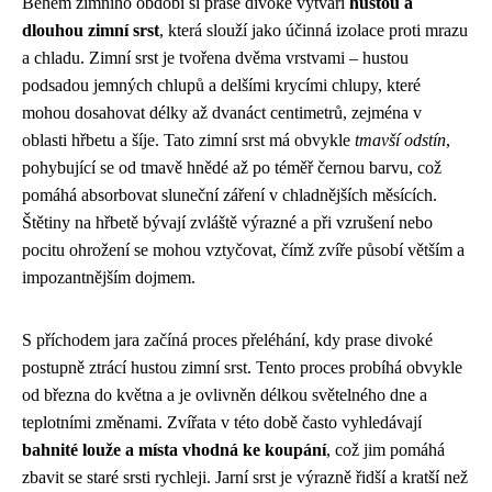
Během zimního období si prase divoké vytváří
hustou a
dlouhou zimní srst
, která slouží jako účinná izolace proti mrazu
a chladu. Zimní srst je tvořena dvěma vrstvami – hustou
podsadou jemných chlupů a delšími krycími chlupy, které
mohou dosahovat délky až dvanáct centimetrů, zejména v
oblasti hřbetu a šíje. Tato zimní srst má obvykle
tmavší odstín
,
pohybující se od tmavě hnědé až po téměř černou barvu, což
pomáhá absorbovat sluneční záření v chladnějších měsících.
Štětiny na hřbetě bývají zvláště výrazné a při vzrušení nebo
pocitu ohrožení se mohou vztyčovat, čímž zvíře působí větším a
impozantnějším dojmem.
S příchodem jara začíná proces přeléhání, kdy prase divoké
postupně ztrácí hustou zimní srst. Tento proces probíhá obvykle
od března do května a je ovlivněn délkou světelného dne a
teplotními změnami. Zvířata v této době často vyhledávají
bahnité louže a místa vhodná ke koupání
, což jim pomáhá
zbavit se staré srsti rychleji. Jarní srst je výrazně řidší a kratší než