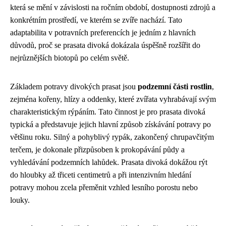
která se mění v závislosti na ročním období, dostupnosti zdrojů a
konkrétním prostředí, ve kterém se zvíře nachází. Tato
adaptabilita v potravních preferencích je jedním z hlavních
důvodů, proč se prasata divoká dokázala úspěšně rozšířit do
nejrůznějších biotopů po celém světě.
Základem potravy divokých prasat jsou
podzemní části rostlin
,
zejména kořeny, hlízy a oddenky, které zvířata vyhrabávají svým
charakteristickým rýpáním. Tato činnost je pro prasata divoká
typická a představuje jejich hlavní způsob získávání potravy po
většinu roku. Silný a pohyblivý rypák, zakončený chrupavčitým
terčem, je dokonale přizpůsoben k prokopávání půdy a
vyhledávání podzemních lahůdek. Prasata divoká dokážou rýt
do hloubky až třiceti centimetrů a při intenzivním hledání
potravy mohou zcela přeměnit vzhled lesního porostu nebo
louky.