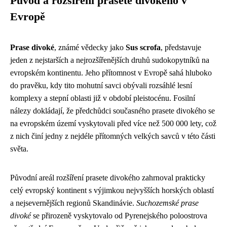
Původ a rozšíření prasete divokého v
Evropě
Prase divoké
, známé vědecky jako
Sus scrofa
, představuje
jeden z nejstarších a nejrozšířenějších druhů sudokopytníků na
evropském kontinentu. Jeho přítomnost v Evropě sahá hluboko
do pravěku, kdy tito mohutní savci obývali rozsáhlé lesní
komplexy a stepní oblasti již v období pleistocénu. Fosilní
nálezy dokládají, že předchůdci současného prasete divokého se
na evropském území vyskytovali před více než 500 000 lety, což
z nich činí jedny z nejdéle přítomných velkých savců v této části
světa.
Původní areál rozšíření prasete divokého zahrnoval prakticky
celý evropský kontinent s výjimkou nejvyšších horských oblastí
a nejsevernějších regionů Skandinávie.
Suchozemské prase
divoké
se přirozeně vyskytovalo od Pyrenejského poloostrova