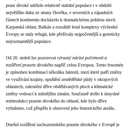
prase divoké udrželo relativně stabilní populace i v období
největšího tlaku ze strany člověka, v severních a západních
částech kontinentu docházelo k dramatickému poklesu stavů.
Karpatská oblast, Balkán a rozsáhlé lesní komplexy východní
Evropy se staly refugii, kde přežívaly nejpočetnější a geneticky
nejrozmanitější populace.
Od 20. století lze pozorovat
výrazný nárůst početnosti a
rozšíření prasete divokého
napříč celou Evropou. Tento fenomén
je způsoben kombinací několika faktorů, mezi které patří změny
ve využívání krajiny, opuštění zemědělské půdy v okrajových
oblastech, zalesnění dříve obdělávaných ploch a klimatické
změny vedoucí k mírnějším zimám. Současně došlo k úmyslné
reintrodukci prasete divokého do oblastí, kde bylo dříve
vyhubeno, což přispělo k obnovení jeho historického areálu.
Dnešní rozšíření suchozemského prasete divokého v Evropě je