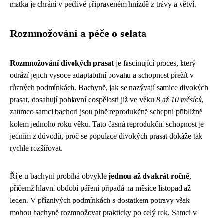
matka je chrání v pečlivě připraveném hnízdě z trávy a větví.
Rozmnožování a péče o selata
Rozmnožování divokých prasat
je fascinující proces, který
odráží jejich vysoce adaptabilní povahu a schopnost přežít v
různých podmínkách. Bachyně, jak se nazývají samice divokých
prasat, dosahují pohlavní dospělosti již ve věku
8 až 10 měsíců
,
zatímco samci bachori jsou plně reprodukčně schopní přibližně
kolem jednoho roku věku. Tato časná reprodukční schopnost je
jedním z důvodů, proč se populace divokých prasat dokáže tak
rychle rozšiřovat.
Říje u bachyní probíhá obvykle
jednou až dvakrát ročně
,
přičemž hlavní období páření připadá na měsíce listopad až
leden. V příznivých podmínkách s dostatkem potravy však
mohou bachyně rozmnožovat prakticky po celý rok. Samci v