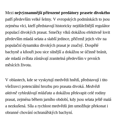
Mezi
nejvýznamnější přirozené predátory prasete divokého
patří především velké šelmy. V evropských podmínkách to jsou
zejména vlci, kteří představují historicky nejdůležitější regulátor
populací divokých prasat. Smečky vlků dokážou efektivně lovit
především mladá selata a slabší jedince, přičemž jejich vliv na
populační dynamiku divokých prasat je značný. Dospělé
bachyně a kňouři jsou sice silnější a dokážou se účinně bránit,
ale mladá zvířata zůstávají zranitelná především v prvních
měsících života.
V oblastech, kde se vyskytují medvědi hnědí, představují i tito
všežravci potenciální hrozbu pro prasata divoká.
Medvědi
aktivně vyhledávají mláďata
a dokážou překvapit celé rodiny
prasat, zejména během jarního období, kdy jsou selata ještě malá
a nezkušená. Síla a rychlost medvědů jim umožňuje překonat i
obranné chování ochranářských bachyní.