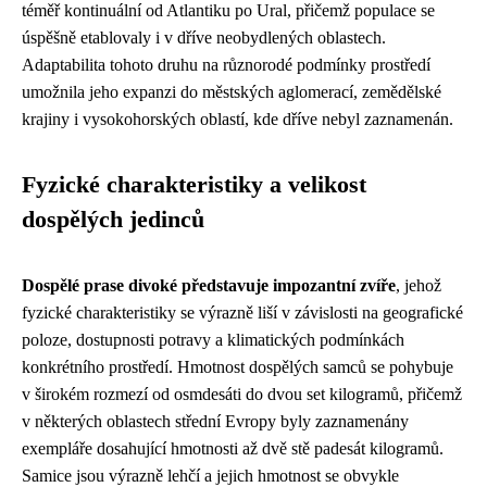
téměř kontinuální od Atlantiku po Ural, přičemž populace se
úspěšně etablovaly i v dříve neobydlených oblastech.
Adaptabilita tohoto druhu na různorodé podmínky prostředí
umožnila jeho expanzi do městských aglomerací, zemědělské
krajiny i vysokohorských oblastí, kde dříve nebyl zaznamenán.
Fyzické charakteristiky a velikost
dospělých jedinců
Dospělé prase divoké představuje impozantní zvíře
, jehož
fyzické charakteristiky se výrazně liší v závislosti na geografické
poloze, dostupnosti potravy a klimatických podmínkách
konkrétního prostředí. Hmotnost dospělých samců se pohybuje
v širokém rozmezí od osmdesáti do dvou set kilogramů, přičemž
v některých oblastech střední Evropy byly zaznamenány
exempláře dosahující hmotnosti až dvě stě padesát kilogramů.
Samice jsou výrazně lehčí a jejich hmotnost se obvykle