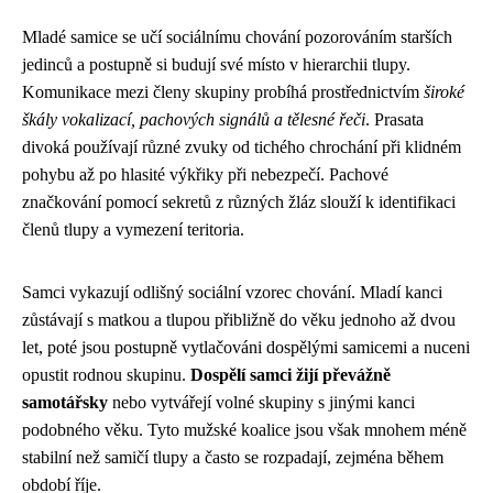
Mladé samice se učí sociálnímu chování pozorováním starších
jedinců a postupně si budují své místo v hierarchii tlupy.
Komunikace mezi členy skupiny probíhá prostřednictvím
široké
škály vokalizací, pachových signálů a tělesné řeči
. Prasata
divoká používají různé zvuky od tichého chrochání při klidném
pohybu až po hlasité výkřiky při nebezpečí. Pachové
značkování pomocí sekretů z různých žláz slouží k identifikaci
členů tlupy a vymezení teritoria.
Samci vykazují odlišný sociální vzorec chování. Mladí kanci
zůstávají s matkou a tlupou přibližně do věku jednoho až dvou
let, poté jsou postupně vytlačováni dospělými samicemi a nuceni
opustit rodnou skupinu.
Dospělí samci žijí převážně
samotářsky
nebo vytvářejí volné skupiny s jinými kanci
podobného věku. Tyto mužské koalice jsou však mnohem méně
stabilní než samičí tlupy a často se rozpadají, zejména během
období říje.