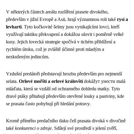
V některých částech areálu rozšíření prasete divokého,
především v jižní Evropě a Asii, hrají významnou roli také
rysi a
levharti
. Tyto kočkovité šelmy jsou vynikajícími lovci, kteří
využívají taktiku překvapení a dokážou ulovit i poměrně velké
kusy. Jejich lovecká strategie spočívá v tichém přiblížení a
rychlém útoku, což je zvláště účinné proti mladým a
nezkušeným jedincům.
Vzdušní predátoři představují hrozbu především pro nejmenší
selata.
Orlové mořští a orlové královští
dokážут унести malá
mláďata, která se vzdálí od ochranného dohledu matky. Tyto
dravé ptáky přitahují především otevřené louky a pastviny, kde
se prasata často pohybují při hledání potravy.
Kromě přímého predačního tlaku čelí prasata divoká v divočině
také
konkurenci o zdroje
. Sdílejí své prostředí s jelení zvěří,