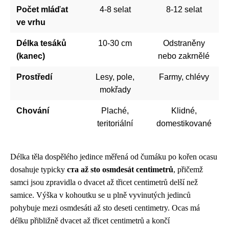
Počet mláďat
4-8 selat
8-12 selat
ve vrhu
Délka tesáků
10-30 cm
Odstraněny
(kanec)
nebo zakrnělé
Prostředí
Lesy, pole,
Farmy, chlévy
mokřady
Chování
Plaché,
Klidné,
teritoriální
domestikované
Délka těla dospělého jedince měřená od čumáku po kořen ocasu
dosahuje typicky
ста až sto osmdesát centimetrů
, přičemž
samci jsou zpravidla o dvacet až třicet centimetrů delší než
samice. Výška v kohoutku se u plně vyvinutých jedinců
pohybuje mezi osmdesáti až sto deseti centimetry. Ocas má
délku přibližně dvacet až třicet centimetrů a končí