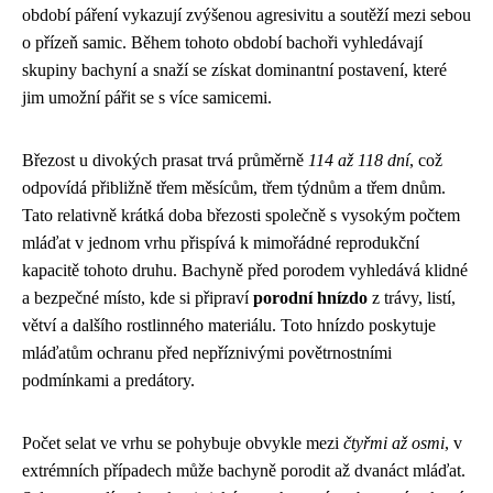
období páření vykazují zvýšenou agresivitu a soutěží mezi sebou
o přízeň samic. Během tohoto období bachoři vyhledávají
skupiny bachyní a snaží se získat dominantní postavení, které
jim umožní pářit se s více samicemi.
Březost u divokých prasat trvá průměrně
114 až 118 dní
, což
odpovídá přibližně třem měsícům, třem týdnům a třem dnům.
Tato relativně krátká doba březosti společně s vysokým počtem
mláďat v jednom vrhu přispívá k mimořádné reprodukční
kapacitě tohoto druhu. Bachyně před porodem vyhledává klidné
a bezpečné místo, kde si připraví
porodní hnízdo
z trávy, listí,
větví a dalšího rostlinného materiálu. Toto hnízdo poskytuje
mláďatům ochranu před nepříznivými povětrnostními
podmínkami a predátory.
Počet selat ve vrhu se pohybuje obvykle mezi
čtyřmi až osmi
, v
extrémních případech může bachyně porodit až dvanáct mláďat.