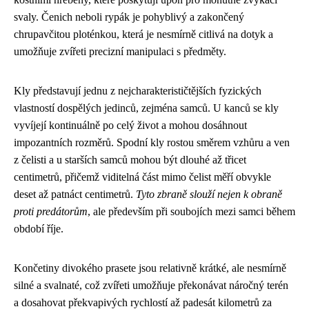
svaly. Čenich neboli rypák je pohyblivý a zakončený
chrupavčitou ploténkou, která je nesmírně citlivá na dotyk a
umožňuje zvířeti precizní manipulaci s předměty.
Kly představují jednu z nejcharakterističtějších fyzických
vlastností dospělých jedinců, zejména samců. U kanců se kly
vyvíjejí kontinuálně po celý život a mohou dosáhnout
impozantních rozměrů. Spodní kly rostou směrem vzhůru a ven
z čelisti a u starších samců mohou být dlouhé až třicet
centimetrů, přičemž viditelná část mimo čelist měří obvykle
deset až patnáct centimetrů.
Tyto zbraně slouží nejen k obraně
proti predátorům
, ale především při soubojích mezi samci během
období říje.
Končetiny divokého prasete jsou relativně krátké, ale nesmírně
silné a svalnaté, což zvířeti umožňuje překonávat náročný terén
a dosahovat překvapivých rychlostí až padesát kilometrů za