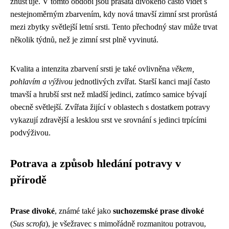
zhušťuje. V tomto období jsou prasata divokého často vidět s
nestejnoměrným zbarvením, kdy nová tmavší zimní srst prorůstá
mezi zbytky světlejší letní srsti. Tento přechodný stav může trvat
několik týdnů, než je zimní srst plně vyvinutá.
Kvalita a intenzita zbarvení srsti je také ovlivněna
věkem,
pohlavím a výživou
jednotlivých zvířat. Starší kanci mají často
tmavší a hrubší srst než mladší jedinci, zatímco samice bývají
obecně světlejší. Zvířata žijící v oblastech s dostatkem potravy
vykazují zdravější a lesklou srst ve srovnání s jedinci trpícími
podvýživou.
Potrava a způsob hledání potravy v
přírodě
Prase divoké
, známé také jako
suchozemské prase divoké
(
Sus scrofa
), je všežravec s mimořádně rozmanitou potravou,