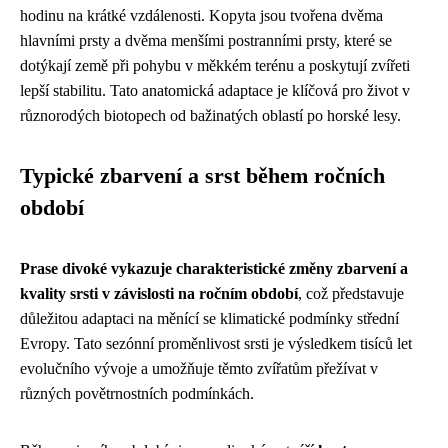
hodinu na krátké vzdálenosti. Kopyta jsou tvořena dvěma
hlavními prsty a dvěma menšími postranními prsty, které se
dotýkají země při pohybu v měkkém terénu a poskytují zvířeti
lepší stabilitu. Tato anatomická adaptace je klíčová pro život v
různorodých biotopech od bažinatých oblastí po horské lesy.
Typické zbarvení a srst během ročních
období
Prase divoké vykazuje charakteristické změny zbarvení a
kvality srsti v závislosti na ročním období
, což představuje
důležitou adaptaci na měnící se klimatické podmínky střední
Evropy. Tato sezónní proměnlivost srsti je výsledkem tisíců let
evolučního vývoje a umožňuje těmto zvířatům přežívat v
různých povětrnostních podmínkách.