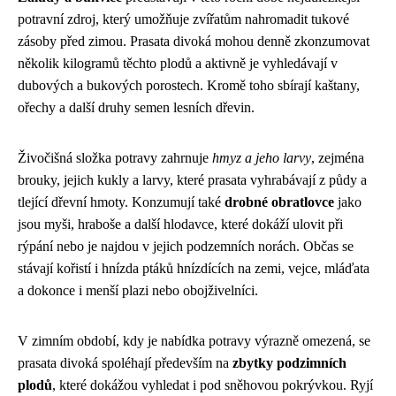
potravní zdroj, který umožňuje zvířatům nahromadit tukové
zásoby před zimou. Prasata divoká mohou denně zkonzumovat
několik kilogramů těchto plodů a aktivně je vyhledávají v
dubových a bukových porostech. Kromě toho sbírají kaštany,
ořechy a další druhy semen lesních dřevin.
Živočišná složka potravy zahrnuje
hmyz a jeho larvy
, zejména
brouky, jejich kukly a larvy, které prasata vyhrabávají z půdy a
tlející dřevní hmoty. Konzumují také
drobné obratlovce
jako
jsou myši, hraboše a další hlodavce, které dokáží ulovit při
rýpání nebo je najdou v jejich podzemních norách. Občas se
stávají kořistí i hnízda ptáků hnízdících na zemi, vejce, mláďata
a dokonce i menší plazi nebo obojživelníci.
V zimním období, kdy je nabídka potravy výrazně omezená, se
prasata divoká spoléhají především na
zbytky podzimních
plodů
, které dokážou vyhledat i pod sněhovou pokrývkou. Ryjí