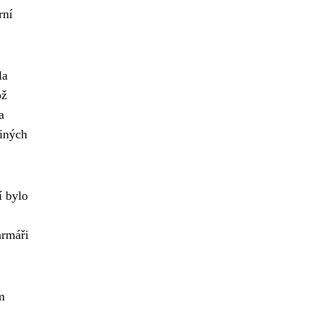
rní
la
ož
a
jiných
í bylo
armáři
m