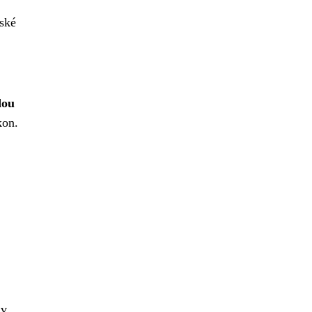
ské
dou
kon.
 v