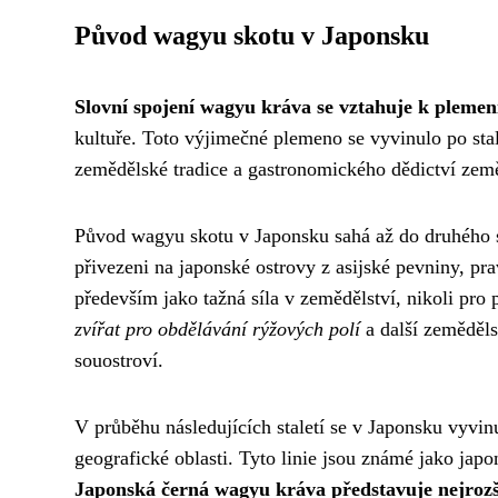
Původ wagyu skotu v Japonsku
Slovní spojení wagyu kráva se vztahuje k pleme
kultuře. Toto výjimečné plemeno se vyvinulo po stal
zemědělské tradice a gastronomického dědictví země
Původ wagyu skotu v Japonsku sahá až do druhého st
přivezeni na japonské ostrovy z asijské pevniny, p
především jako tažná síla v zemědělství, nikoli pro
zvířat pro obdělávání rýžových polí
a další zeměděls
souostroví.
V průběhu následujících staletí se v Japonsku vyvinu
geografické oblasti. Tyto linie jsou známé jako jap
Japonská černá wagyu kráva představuje nejrozší