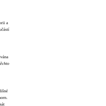
rii a
učástí
ívána
těchto
lišné
horn.
sát