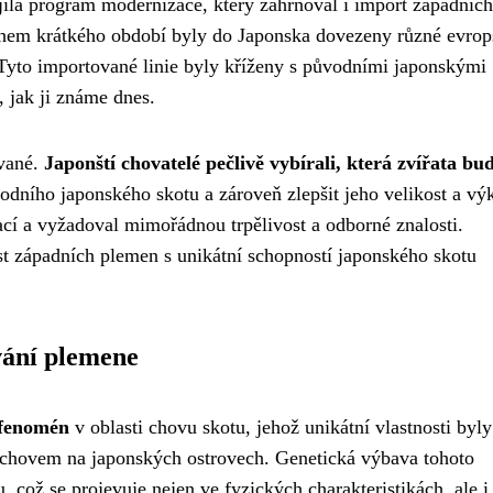
la program modernizace, který zahrnoval i import západních
ěhem krátkého období byly do Japonska dovezeny různé evrop
yto importované linie byly kříženy s původními japonskými
 jak ji známe dnes.
ované.
Japonští chovatelé pečlivě vybírali, která zvířata bu
vodního japonského skotu a zároveň zlepšit jeho velikost a vý
rací a vyžadoval mimořádnou trpělivost a odborné znalosti.
st západních plemen s unikátní schopností japonského skotu
vání plemene
 fenomén
v oblasti chovu skotu, jehož unikátní vlastnosti byly
m chovem na japonských ostrovech. Genetická výbava tohoto
 což se projevuje nejen ve fyzických charakteristikách, ale i