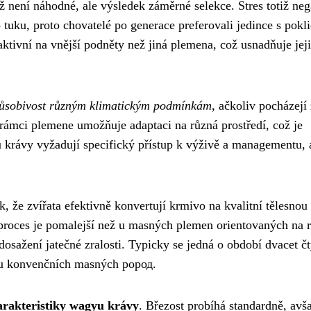
ož není náhodné, ale výsledek záměrné selekce. Stres totiž neg
tuku, proto chovatelé po generace preferovali jedince s pokli
ivní na vnější podněty než jiná plemena, což usnadňuje jej
působivost různým klimatickým podmínkám
, ačkoliv pocházejí 
 rámci plemene umožňuje adaptaci na různá prostředí, což je
u krávy vyžadují specifický přístup k výživě a managementu, 
, že zvířata efektivně konvertují krmivo na kvalitní tělesno
roces je pomalejší než u masných plemen orientovaných na 
osažení jatečné zralosti. Typicky se jedná o období dvacet čt
ež u konvenčních masných pород.
arakteristiky wagyu krávy
. Březost probíhá standardně, avš