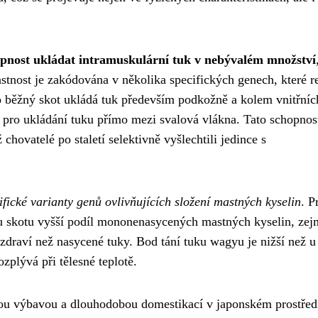
pnost ukládat intramuskulární tuk v nebývalém množství
stnost je zakódována v několika specifických genech, které r
co běžný skot ukládá tuk především podkožně a kolem vnitřníc
ro ukládání tuku přímo mezi svalová vlákna. Tato schopnost
chovatelé po staletí selektivně vyšlechtili jedince s
ifické varianty genů ovlivňujících složení mastných kyselin
. P
u skotu vyšší podíl mononenasycených mastných kyselin, ze
é zdraví než nasycené tuky. Bod tání tuku wagyu je nižší než u
zplývá při tělesné teplotě.
ou výbavou a dlouhodobou domestikací v japonském prostředí