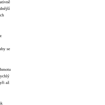
ativně
dnější
ich
z
aby se
u hmotu
rychlý
yři až
ak