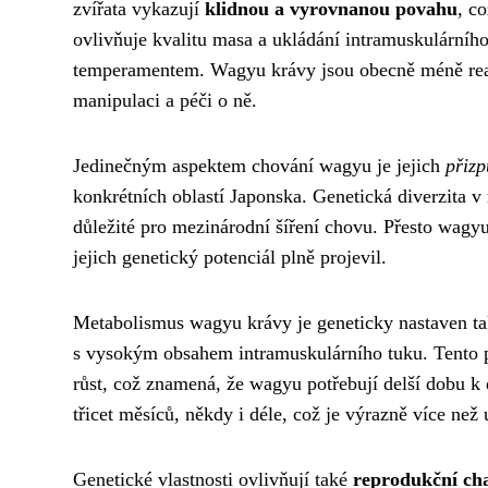
zvířata vykazují
klidnou a vyrovnanou povahu
, c
ovlivňuje kvalitu masa a ukládání intramuskulárního 
temperamentem. Wagyu krávy jsou obecně méně reakt
manipulaci a péči o ně.
Jedinečným aspektem chování wagyu je jejich
přiz
konkrétních oblastí Japonska. Genetická diverzita v
důležité pro mezinárodní šíření chovu. Přesto wagy
jejich genetický potenciál plně projevil.
Metabolismus wagyu krávy je geneticky nastaven tak
s vysokým obsahem intramuskulárního tuku. Tento p
růst, což znamená, že wagyu potřebují delší dobu k d
třicet měsíců, někdy i déle, což je výrazně více n
Genetické vlastnosti ovlivňují také
reprodukční ch