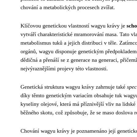
chování a metabolických procesech zvířat.
Klíčovou genetickou vlastností wagyu krávy je
scho
vytváří charakteristické mramorování masa. Tato vla
metabolismus tuků a jejich distribuci v těle. Zatím
orgánů, wagyu disponuje genetickým předpokladem p
dědičná a přenáší se z generace na generaci, přičemž 
nejvýraznějšími projevy této vlastnosti.
Genetická struktura wagyu krávy zahrnuje také
spec
díky těmto genetickým variacím obsahuje tuk wagy
kyseliny olejové, která má příznivější vliv na lidsk
běžného skotu, což způsobuje, že se maso doslova ro
Chování wagyu krávy je poznamenáno její genetick