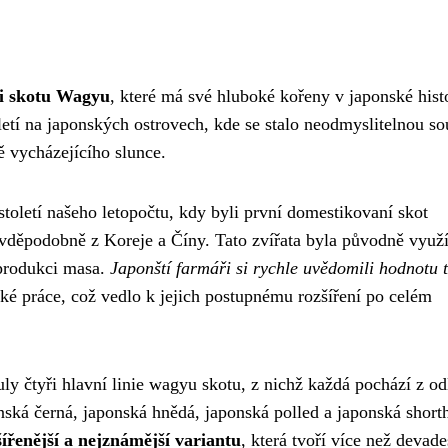
ni skotu Wagyu
, které má své hluboké kořeny v japonské histo
etí na japonských ostrovech, kde se stalo neodmyslitelnou so
 vycházejícího slunce.
oletí našeho letopočtu, kdy byli první domestikovaní skot
ravděpodobně z Koreje a Číny. Tato zvířata byla původně využ
 produkci masa.
Japonští farmáři si rychle uvědomili hodnotu 
ké práce, což vedlo k jejich postupnému rozšíření po celém
ly čtyři hlavní linie wagyu skotu, z nichž každá pochází z od
onská černá, japonská hnědá, japonská polled a japonská short
řenější a nejznámější variantu
, která tvoří více než devade