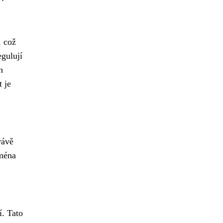
, což
egulují
h
 je
rávě
jména
. Tato