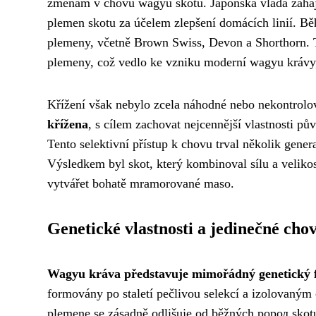
změnám v chovu wagyu skotu. Japonská vláda zaháji
plemen skotu za účelem zlepšení domácích linií. B
plemeny, včetně Brown Swiss, Devon a Shorthorn. T
plemeny, což vedlo ke vzniku moderní wagyu krávy,
Křížení však nebylo zcela náhodné nebo nekontrol
křížena
, s cílem zachovat nejcennější vlastnosti pů
Tento selektivní přístup k chovu trval několik gene
Výsledkem byl skot, který kombinoval sílu a veliko
vytvářet bohatě mramorované maso.
Genetické vlastnosti a jedinečné cho
Wagyu kráva představuje mimořádný genetický
formovány po staletí pečlivou selekcí a izolovaný
plemene se zásadně odlišuje od běžných pород skotu,