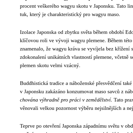
procent veškerého wagyu skotu v Japonsku. Tato lin
tuk, který je charakteristický pro wagyu maso.
Izolace Japonska od zbytku světa během období Edo,
klíčovou roli ve vývoji wagyu plemene. Během této
znamenalo, že wagyu kráva se vyvíjela bez křížení 
zdokonalení unikátních vlastností plemene, včetně s
plemen skotu velmi vzácný.
Buddhistická tradice a náboženské přesvědčení také
v Japonsku zakázáno konzumovat maso savců z náb
chována výhradně pro práci v zemědělství
. Tato pr
věnovali velkou pozornost výběru nejsilnějších a n
Teprve po otevření Japonska západnímu světu v obdo