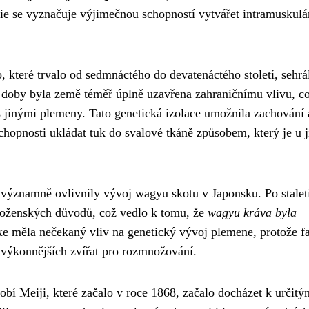
ie se vyznačuje výjimečnou schopností vytvářet intramuskulá
 které trvalo od sedmnáctého do devatenáctého století, sehrá
 doby byla země téměř úplně uzavřena zahraničnímu vlivu, c
s jinými plemeny. Tato genetická izolace umožnila zachování 
chopnosti ukládat tuk do svalové tkáně způsobem, který je u 
 významně ovlivnily vývoj wagyu skotu v Japonsku. Po stalet
oženských důvodů, což vedlo k tomu, že
wagyu kráva byla
axe měla nečekaný vliv na genetický vývoj plemene, protože f
ejvýkonnějších zvířat pro rozmnožování.
bí Meiji, které začalo v roce 1868, začalo docházet k určitý