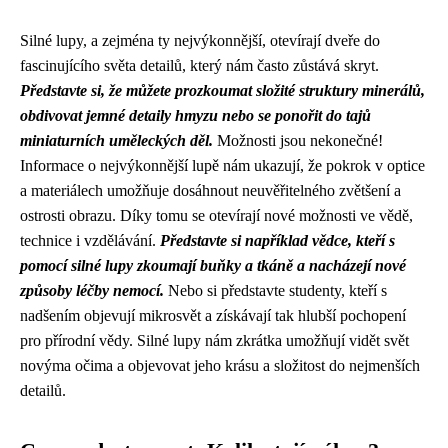
Silné lupy, a zejména ty nejvýkonnější, otevírají dveře do
fascinujícího světa detailů, který nám často zůstává skryt.
Představte si, že můžete prozkoumat složité struktury minerálů,
obdivovat jemné detaily hmyzu nebo se ponořit do tajů
miniaturních uměleckých děl.
Možnosti jsou nekonečné!
Informace o nejvýkonnější lupě nám ukazují, že pokrok v optice
a materiálech umožňuje dosáhnout neuvěřitelného zvětšení a
ostrosti obrazu. Díky tomu se otevírají nové možnosti ve vědě,
technice i vzdělávání.
Představte si například vědce, kteří s
pomocí silné lupy zkoumají buňky a tkáně a nacházejí nové
způsoby léčby nemocí.
Nebo si představte studenty, kteří s
nadšením objevují mikrosvět a získávají tak hlubší pochopení
pro přírodní vědy. Silné lupy nám zkrátka umožňují vidět svět
novýma očima a objevovat jeho krásu a složitost do nejmenších
detailů.