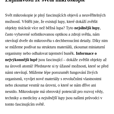
Svět mikroskopie je plný fascinujících objevů a neuvěřitelných
možností. Věděli jste, že existují lupy, které dokáží zvětšit
objekty tisíckrát více než běžná lupa? Tyto
nejsilnější lupy
,
často vybavené sofistikovanou optikou a zdroji světla, nám
otevírají dveře do mikrosvěta s dechberoucími detaily. Díky nim
se můžeme podívat na strukturu materiálů, zkoumat miniaturní
organismy nebo odhalovat tajemství buněk.
Informace o
nejvýkonnější lupě
jsou fascinující – dokáže zvětšit objekty až
na úroveň atomů! Představte si ty úžasné možnosti, které se před
námi otevírají. Můžeme lépe porozumět fungování živých
organismů, vyvíjet nové materiály s revolučními vlastnostmi
nebo zkoumat vesmír na úrovni, o které se nám dříve ani
nesnilo. Mikroskopie má obrovský potenciál pro rozvoj vědy,
techniky a medicíny a
nejsilnější lupy
jsou našimi průvodci v
tomto fascinujícím světě.