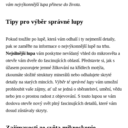
vám nejvýkonnější lupa přinese do života.
Tipy pro výběr správné lupy
Pokud toužíte po lupě, která vám odhalí i ty nejmenší detaily,
pak se zaměřte na informace o nejvýkonnější lupě na trhu.
Nejsilnější lupa
vám poskytne nevídaný vhled do mikrosvěta a
otevře vám dveře do fascinujících oblastí. Představte si, jak s
úžasem pozorujete jemné žilkování na křídlech motýla,
zkoumáte složité struktury minerálů nebo odhalujete skryté
detaily na starých mincích.
Výběr té správné lupy
vám umožní
prohloubit vaše zájmy, ať už se jedná o sběratelství, umění, vědu
nebo jen o prostou radost z objevování. S touto lupou se vám
doslova otevře nový svět plný fascinujících detailů, které vám
dosud zůstávaly skryty.
Zajímavosti ze světa mikroskopie