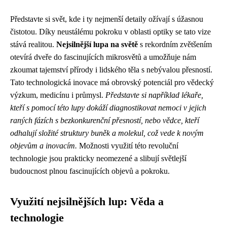
Představte si svět, kde i ty nejmenší detaily ožívají s úžasnou
čistotou. Díky neustálému pokroku v oblasti optiky se tato vize
stává realitou.
Nejsilnější lupa na světě
s rekordním zvětšením
otevírá dveře do fascinujících mikrosvětů a umožňuje nám
zkoumat tajemství přírody i lidského těla s nebývalou přesností.
Tato technologická inovace má obrovský potenciál pro vědecký
výzkum, medicínu i průmysl.
Představte si například lékaře,
kteří s pomocí této lupy dokáží diagnostikovat nemoci v jejich
raných fázích s bezkonkurenční přesností, nebo vědce, kteří
odhalují složité struktury buněk a molekul, což vede k novým
objevům a inovacím.
Možnosti využití této revoluční
technologie jsou prakticky neomezené a slibují světlejší
budoucnost plnou fascinujících objevů a pokroku.
Využití nejsilnějších lup: Věda a
technologie