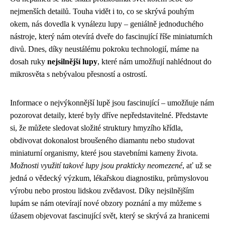
nejmenších detailů. Touha vidět i to, co se skrývá pouhým
okem, nás dovedla k vynálezu lupy – geniálně jednoduchého
nástroje, který nám otevírá dveře do fascinující říše miniaturních
divů. Dnes, díky neustálému pokroku technologií, máme na
dosah ruky
nejsilnější lupy
, které nám umožňují nahlédnout do
mikrosvěta s nebývalou přesností a ostrostí.
Informace o nejvýkonnější lupě jsou fascinující – umožňuje nám
pozorovat detaily, které byly dříve nepředstavitelné. Představte
si, že můžete sledovat složité struktury hmyzího křídla,
obdivovat dokonalost broušeného diamantu nebo studovat
miniaturní organismy, které jsou stavebními kameny života.
Možnosti využití takové lupy jsou prakticky neomezené
, ať už se
jedná o vědecký výzkum, lékařskou diagnostiku, průmyslovou
výrobu nebo prostou lidskou zvědavost. Díky nejsilnějším
lupám se nám otevírají nové obzory poznání a my můžeme s
úžasem objevovat fascinující svět, který se skrývá za hranicemi