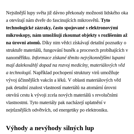
Nejsilnější lupy světa již dávno překonaly možnosti lidského oka
a otevírají nám dveře do fascinujících mikrosvětů.
Tyto
technologické zázraky, často spojované s elektronovými
mikroskopy, nám umožňují zkoumat objekty s rozlišením až
na úrovni atomů.
Díky nim vědci získávají detailní poznatky o
struktuře materiálů, fungování buněk a procesech probíhajících v
nanoměřítku.
Informace získané těmito nejvýkonnějšími lupami
mají dalekosáhlý dopad na rozvoj medicíny, materiálových věd
a technologií.
Například pochopení struktury virů umožňuje
vývoj účinnějších vakcín a léků. V oblasti materiálových věd
pak detailní znalost vlastností materiálů na atomární úrovni
otevírá cestu k vývoji zcela nových materiálů s revolučními
vlastnostmi. Tyto materiály pak nacházejí uplatnění v
nejrůznějších odvětvích, od energetiky po elektroniku.
Výhody a nevýhody silných lup