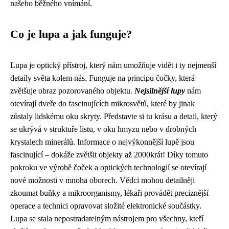
našeho běžného vnímání.
Co je lupa a jak funguje?
Lupa je optický přístroj, který nám umožňuje vidět i ty nejmenší
detaily světa kolem nás. Funguje na principu čočky, která
zvětšuje obraz pozorovaného objektu.
Nejsilnější lupy
nám
otevírají dveře do fascinujících mikrosvětů, které by jinak
zůstaly lidskému oku skryty. Představte si tu krásu a detail, který
se ukrývá v struktuře listu, v oku hmyzu nebo v drobných
krystalech minerálů. Informace o nejvýkonnější lupě jsou
fascinující – dokáže zvětšit objekty až 2000krát! Díky tomuto
pokroku ve výrobě čoček a optických technologií se otevírají
nové možnosti v mnoha oborech. Vědci mohou detailněji
zkoumat buňky a mikroorganismy, lékaři provádět preciznější
operace a technici opravovat složité elektronické součástky.
Lupa se stala nepostradatelným nástrojem pro všechny, kteří