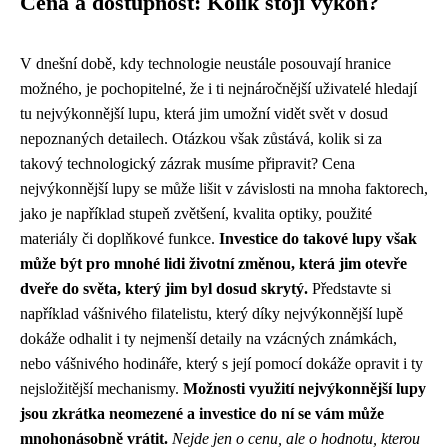
Cena a dostupnost: Kolik stojí výkon?
V dnešní době, kdy technologie neustále posouvají hranice
možného, je pochopitelné, že i ti nejnáročnější uživatelé hledají
tu nejvýkonnější lupu, která jim umožní vidět svět v dosud
nepoznaných detailech. Otázkou však zůstává, kolik si za
takový technologický zázrak musíme připravit? Cena
nejvýkonnější lupy se může lišit v závislosti na mnoha faktorech,
jako je například stupeň zvětšení, kvalita optiky, použité
materiály či doplňkové funkce.
Investice do takové lupy však
může být pro mnohé lidi životní změnou, která jim otevře
dveře do světa, který jim byl dosud skrytý.
Představte si
například vášnivého filatelistu, který díky nejvýkonnější lupě
dokáže odhalit i ty nejmenší detaily na vzácných známkách,
nebo vášnivého hodináře, který s její pomocí dokáže opravit i ty
nejsložitější mechanismy.
Možnosti využití nejvýkonnější lupy
jsou zkrátka neomezené a investice do ní se vám může
mnohonásobně vrátit.
Nejde jen o cenu, ale o hodnotu, kterou