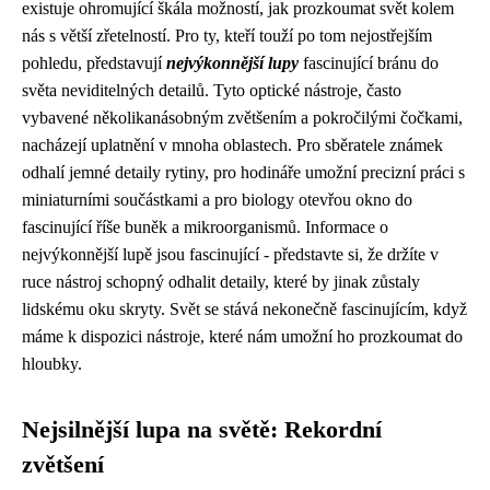
existuje ohromující škála možností, jak prozkoumat svět kolem
nás s větší zřetelností. Pro ty, kteří touží po tom nejostřejším
pohledu, představují
nejvýkonnější lupy
fascinující bránu do
světa neviditelných detailů. Tyto optické nástroje, často
vybavené několikanásobným zvětšením a pokročilými čočkami,
nacházejí uplatnění v mnoha oblastech. Pro sběratele známek
odhalí jemné detaily rytiny, pro hodináře umožní precizní práci s
miniaturními součástkami a pro biology otevřou okno do
fascinující říše buněk a mikroorganismů. Informace o
nejvýkonnější lupě jsou fascinující - představte si, že držíte v
ruce nástroj schopný odhalit detaily, které by jinak zůstaly
lidskému oku skryty. Svět se stává nekonečně fascinujícím, když
máme k dispozici nástroje, které nám umožní ho prozkoumat do
hloubky.
Nejsilnější lupa na světě: Rekordní
zvětšení