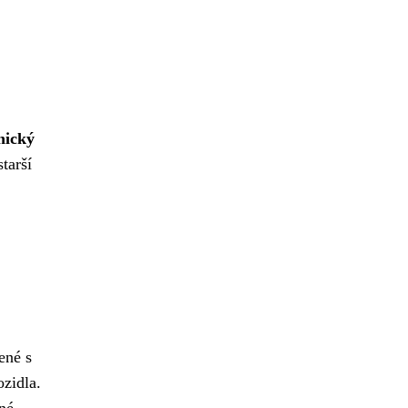
nický
starší
ené s
ozidla.
né