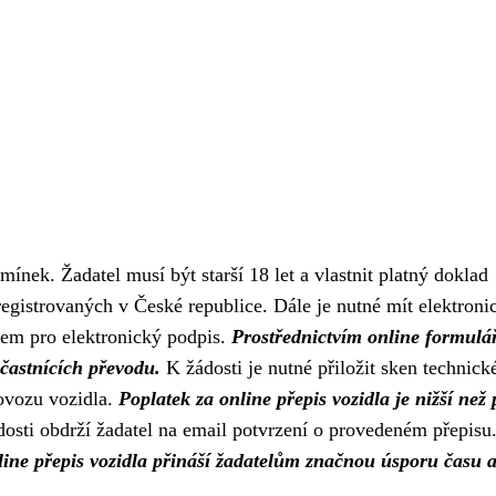
mínek. Žadatel musí být starší 18 let a vlastnit platný doklad
registrovaných v České republice. Dále je nutné mít elektroni
tem pro elektronický podpis.
Prostřednictvím online formulá
účastnících převodu.
K žádosti je nutné přiložit sken technick
rovozu vozidla.
Poplatek za online přepis vozidla je nižší než 
sti obdrží žadatel na email potvrzení o provedeném přepisu
ine přepis vozidla přináší žadatelům značnou úsporu času 