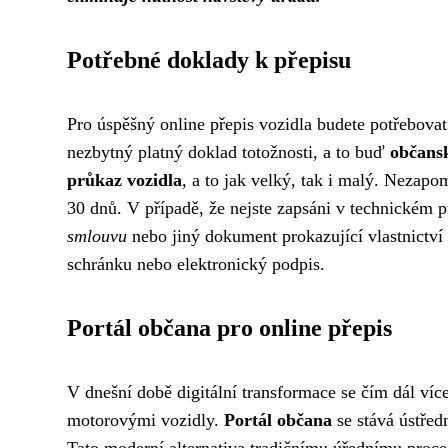
Potřebné doklady k přepisu
Pro úspěšný online přepis vozidla budete potřebova
nezbytný platný doklad totožnosti, a to buď
občans
průkaz vozidla
, a to jak velký, tak i malý. Nezap
30 dnů. V případě, že nejste zapsáni v technickém p
smlouvu
nebo jiný dokument prokazující vlastnictví 
schránku nebo elektronický podpis.
Portál občana pro online přepis
V dnešní době digitální transformace se čím dál více
motorovými vozidly.
Portál občana
se stává ústřed
Tato moderní alternativa tradičnímu úřednímu proce