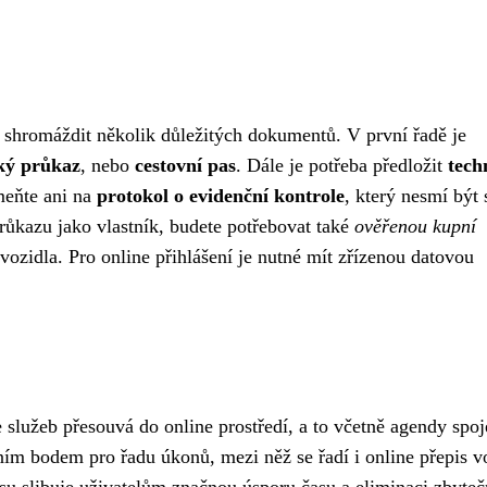
t shromáždit několik důležitých dokumentů. V první řadě je
ký průkaz
, nebo
cestovní pas
. Dále je potřeba předložit
tech
omeňte ani na
protokol o evidenční kontrole
, který nesmí být 
růkazu jako vlastník, budete potřebovat také
ověřenou kupní
vozidla. Pro online přihlášení je nutné mít zřízenou datovou
 služeb přesouvá do online prostředí, a to včetně agendy spoj
ním bodem pro řadu úkonů, mezi něž se řadí i online přepis v
su slibuje uživatelům značnou úsporu času a eliminaci zbyteč