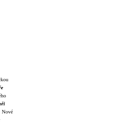
ckou
ře
ého
při
. Nové
a