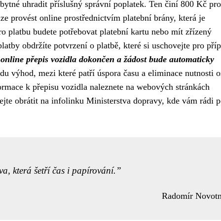
bytné uhradit příslušný správní poplatek. Ten činí 800 Kč pro
e provést online prostřednictvím platební brány, která je
ro platbu budete potřebovat platební kartu nebo mít zřízený
atby obdržíte potvrzení o platbě, které si uschovejte pro pří
online přepis vozidla dokončen a žádost bude automaticky
adu výhod, mezi které patří úspora času a eliminace nutnosti 
rmace k přepisu vozidla naleznete na webových stránkách
ejte obrátit na infolinku Ministerstva dopravy, kde vám rádi p
a, která šetří čas i papírování.
Radomír Novot