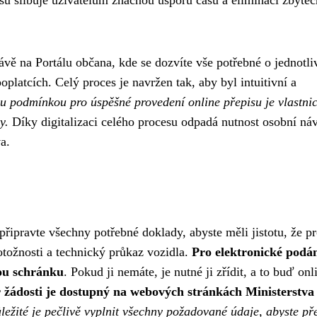
ávě na Portálu občana, kde se dozvíte vše potřebné o jednotl
latcích. Celý proces je navržen tak, aby byl intuitivní a
u podmínkou pro úspěšné provedení online přepisu je vlastnic
y.
Díky digitalizaci celého procesu odpadá nutnost osobní ná
a.
řipravte všechny potřebné doklady, abyste měli jistotu, že p
otožnosti a technický průkaz vozidla.
Pro elektronické podá
vou schránku
. Pokud ji nemáte, je nutné ji zřídit, a to buď onl
žádosti je dostupný na webových stránkách Ministerstva
ležité je pečlivě vyplnit všechny požadované údaje, abyste př