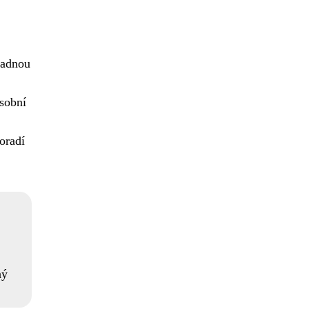
padnou
osobní
oradí
ný