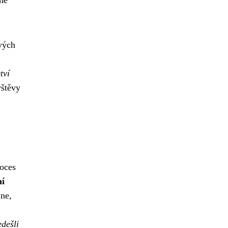
ivých
tví
vštěvy
roces
ní
ine,
edešli