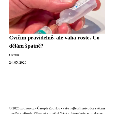
Cvičím pravidelně, ale váha roste. Co
dělám špatně?
Ostatní
24. 05. 2026
© 2026 zoohoo.cz - Časopis ZooHoo - vaše nejlepší průvodce světem
zvířat a přírody. Zábavné a poučné články, fotogalerie, novinky ze