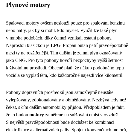
Plynové motory
Spalovací motory ovšem neslouží pouze pro spalování benzínu
nebo nafty, jak by si mohl, kdo myslet. Využít lze také plyn
v mnoha podobách, díky čemuž vznikají ostatní pohony.
Naprostou klasickou je
LPG
. Propan butan patří pravděpodobně
mezi ty nejrozšířenější. Tím dalším je zemní plyn označovaný
jako CNG. Pro tyto pohony hovoří bezpochyby vyšší šetrnost
k životnímu prostředí. Obecně platí, že nákup podobného typu
vozidla se vyplatí těm, kdo každoročně najezdí více kilometrů.
Pohony dopravních prostředků jsou samozřejmě neustále
vylepšovány, zdokonalovány a obměňovány. Nezbývá tedy než
čekat, s čím dalším automobilky přijdou. Předpokladem je fakt,
že to budou
motory
zaměřené na snižování emisí v ovzduší.
S největší pravděpodobností bude docházet ke kombinaci
elektrifikace a alternativních paliv. Spojení konvenčních motorů,