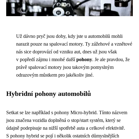
Už dávno pryč jsou doby, kdy jste u automobilů mohli
narazit pouze na spalovací motory. Ty zážehové a vznětové
nás sice doprovází od vzniku aut, dnes už jsou však
v popředí zájmu i mnohé další
pohony
. Je ale pravdou, že
právě spalovací motory jsou takovým pomyslným
odrazovým můstkem pro jakékoliv jiné.
Hybridní pohony automobilů
Setkat se lze například s pohony Micro-hybrid. Tímto názvem
jsou značena vozidla doplněná o stop/start systém, který se
údajně podepisuje na nižší spotřebě auta a celkové efektivitě.
S pohony hybrid se pojí i několik ostatních důmyslnějších