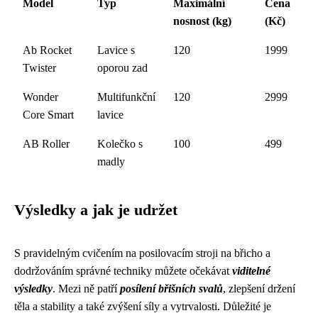
Model
Typ
Maximální
Cena
nosnost (kg)
(Kč)
Ab Rocket
Lavice s
120
1999
Twister
oporou zad
Wonder
Multifunkční
120
2999
Core Smart
lavice
AB Roller
Kolečko s
100
499
madly
Výsledky a jak je udržet
S pravidelným cvičením na posilovacím stroji na břicho a
dodržováním správné techniky můžete očekávat
viditelné
výsledky
. Mezi ně patří
posílení břišních svalů
, zlepšení držení
těla a stability a také zvýšení síly a vytrvalosti. Důležité je