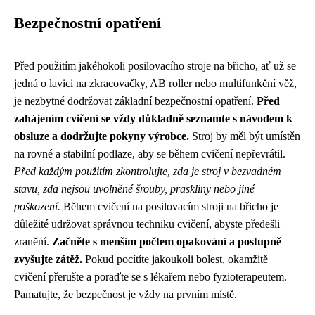
Bezpečnostní opatření
Před použitím jakéhokoli posilovacího stroje na břicho, ať už se
jedná o lavici na zkracovačky, AB roller nebo multifunkční věž,
je nezbytné dodržovat základní bezpečnostní opatření.
Před
zahájením cvičení se vždy důkladně seznamte s návodem k
obsluze a dodržujte pokyny výrobce.
Stroj by měl být umístěn
na rovné a stabilní podlaze, aby se během cvičení nepřevrátil.
Před každým použitím zkontrolujte, zda je stroj v bezvadném
stavu, zda nejsou uvolněné šrouby, praskliny nebo jiné
poškození.
Během cvičení na posilovacím stroji na břicho je
důležité udržovat správnou techniku cvičení, abyste předešli
zranění.
Začněte s menším počtem opakování a postupně
zvyšujte zátěž.
Pokud pocítíte jakoukoli bolest, okamžitě
cvičení přerušte a poraďte se s lékařem nebo fyzioterapeutem.
Pamatujte, že bezpečnost je vždy na prvním místě.