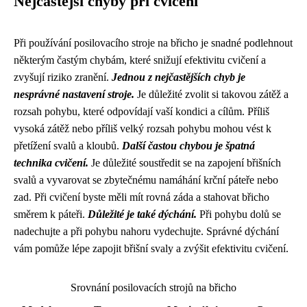
Nejčastější chyby při cvičení
Při používání posilovacího stroje na břicho je snadné podlehnout
některým častým chybám, které snižují efektivitu cvičení a
zvyšují riziko zranění.
Jednou z nejčastějších chyb je
nesprávné nastavení stroje.
Je důležité zvolit si takovou zátěž a
rozsah pohybu, které odpovídají vaší kondici a cílům. Příliš
vysoká zátěž nebo příliš velký rozsah pohybu mohou vést k
přetížení svalů a kloubů.
Další častou chybou je špatná
technika cvičení.
Je důležité soustředit se na zapojení břišních
svalů a vyvarovat se zbytečnému namáhání krční páteře nebo
zad. Při cvičení byste měli mít rovná záda a stahovat břicho
směrem k páteři.
Důležité je také dýchání.
Při pohybu dolů se
nadechujte a při pohybu nahoru vydechujte. Správné dýchání
vám pomůže lépe zapojit břišní svaly a zvýšit efektivitu cvičení.
Srovnání posilovacích strojů na břicho