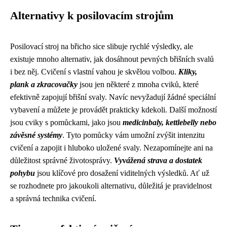
Alternativy k posilovacím strojům
Posilovací stroj na břicho sice slibuje rychlé výsledky, ale
existuje mnoho alternativ, jak dosáhnout pevných břišních svalů
i bez něj. Cvičení s vlastní vahou je skvělou volbou.
Kliky,
plank a zkracovačky
jsou jen některé z mnoha cviků, které
efektivně zapojují břišní svaly. Navíc nevyžadují žádné speciální
vybavení a můžete je provádět prakticky kdekoli. Další možností
jsou cviky s pomůckami, jako jsou
medicinbaly, kettlebelly nebo
závěsné systémy
. Tyto pomůcky vám umožní zvýšit intenzitu
cvičení a zapojit i hluboko uložené svaly. Nezapomínejte ani na
důležitost správné životosprávy.
Vyvážená strava a dostatek
pohybu
jsou klíčové pro dosažení viditelných výsledků. Ať už
se rozhodnete pro jakoukoli alternativu, důležitá je pravidelnost
a správná technika cvičení.