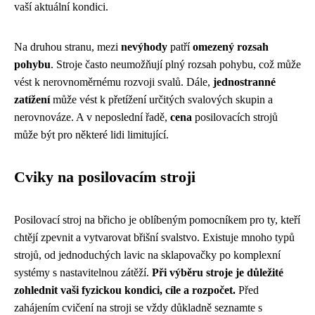
vaší aktuální kondici.
Na druhou stranu, mezi
nevýhody
patří
omezený rozsah
pohybu
. Stroje často neumožňují plný rozsah pohybu, což může
vést k nerovnoměrnému rozvoji svalů. Dále,
jednostranné
zatížení
může vést k přetížení určitých svalových skupin a
nerovnováze. A v neposlední řadě,
cena
posilovacích strojů
může být pro některé lidi limitující.
Cviky na posilovacím stroji
Posilovací stroj na břicho je oblíbeným pomocníkem pro ty, kteří
chtějí zpevnit a vytvarovat břišní svalstvo. Existuje mnoho typů
strojů, od jednoduchých lavic na sklapovačky po komplexní
systémy s nastavitelnou zátěží.
Při výběru stroje je důležité
zohlednit vaši fyzickou kondici, cíle a rozpočet.
Před
zahájením cvičení na stroji se vždy důkladně seznamte s