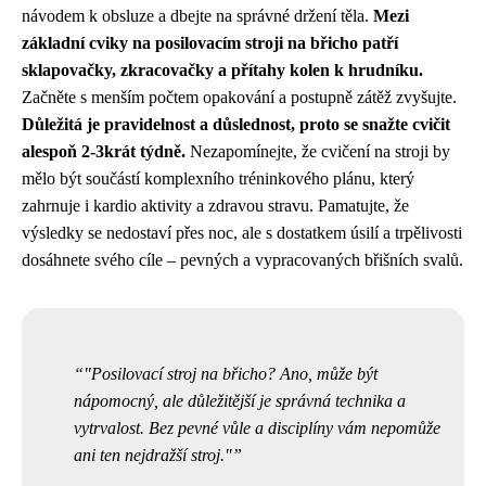
návodem k obsluze a dbejte na správné držení těla.
Mezi
základní cviky na posilovacím stroji na břicho patří
sklapovačky, zkracovačky a přítahy kolen k hrudníku.
Začněte s menším počtem opakování a postupně zátěž zvyšujte.
Důležitá je pravidelnost a důslednost, proto se snažte cvičit
alespoň 2-3krát týdně.
Nezapomínejte, že cvičení na stroji by
mělo být součástí komplexního tréninkového plánu, který
zahrnuje i kardio aktivity a zdravou stravu. Pamatujte, že
výsledky se nedostaví přes noc, ale s dostatkem úsilí a trpělivosti
dosáhnete svého cíle – pevných a vypracovaných břišních svalů.
"Posilovací stroj na břicho? Ano, může být
nápomocný, ale důležitější je správná technika a
vytrvalost. Bez pevné vůle a disciplíny vám nepomůže
ani ten nejdražší stroj."