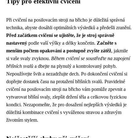
Tipy pro efektivní cvičení
Při cvičení na posilovacím stroji na břicho je důležitá správná
technika, abyste dosáhli optimálních výsledků a předešli zranění.
Před začátkem cvičení se ujistěte, že je stroj správně
nastavený
podle vaší výšky a délky končetin.
Začněte s
menším počtem opakování a postupně zvyšte zátěž
, jakmile
si vaše svaly zvyknou.
Během cvičení se soustřeďte na zapojení
břišních svalů
a dbejte na plynulý a kontrolovaný pohyb.
Nepoužívejte švih a nezadržujte dech. Po dokončení cvičení si
dopřejte dostatek času na protažení břišních svalů. Pravidelné
cvičení na posilovacím stroji na břicho vám pomůže zpevnit a
vytvarovat břišní svaly, zlepšit držení těla a celkovou fyzickou
kondici. Nezapomeňte, že pro dosažení nejlepších výsledků je
důležitá kombinace cvičení s vyváženou stravou a zdravým
životním stylem.