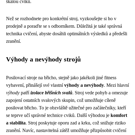
škálou cviků.
Než se rozhodnete pro konkrétní stroj, vyzkoušejte si ho v
prodejně a poraďte se s odborníkem. Důležitá je také správná
technika cvičení, abyste dosáhli optimálních výsledků a předešli
zranění.
Výhody a nevýhody strojů
Posilovací stroje na břicho, stejně jako jakékoli jiné fitness
vybavení, přinášejí své vlastní
výhody a nevýhody
. Mezi hlavní
výhody
patří
izolace břišních svalů
. Stroj vede pohyb a omezuje
zapojení ostatních svalových skupin, což umožňuje cíleně
posilovat břicho. To je obzvláště užitečné pro začátečníky, kteří
se teprve učí správné technice cviků. Další výhodou je
komfort
a stabilita
. Stroj poskytuje oporu zad a krku, což snižuje riziko
zranění. Navíc, nastavitelná zátěž umožňuje přizpůsobit cvičení