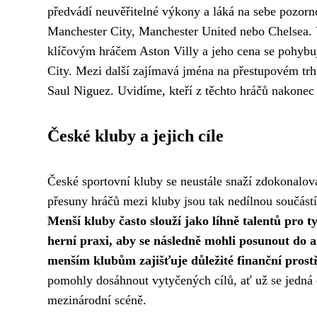
předvádí neuvěřitelné výkony a láká na sebe pozorno
Manchester City, Manchester United nebo Chelsea. V
klíčovým hráčem Aston Villy a jeho cena se pohybuj
City. Mezi další zajímavá jména na přestupovém tr
Saul Niguez. Uvidíme, kteří z těchto hráčů nakonec
České kluby a jejich cíle
České sportovní kluby se neustále snaží zdokonalova
přesuny hráčů mezi kluby jsou tak nedílnou součástí
Menší kluby často slouží jako líhně talentů pro ty
herní praxi, aby se následně mohli posunout do 
menším klubům zajišťuje důležité finanční prost
pomohly dosáhnout vytyčených cílů, ať už se jedná 
mezinárodní scéně.