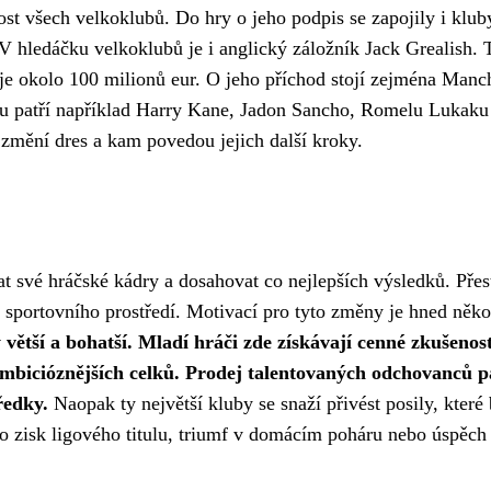
st všech velkoklubů. Do hry o jeho podpis se zapojily i klub
 hledáčku velkoklubů je i anglický záložník Jack Grealish. 
e okolo 100 milionů eur. O jeho příchod stojí zejména Manc
hu patří například Harry Kane, Jadon Sancho, Romelu Lukaku
 změní dres a kam povedou jejich další kroky.
t své hráčské kádry a dosahovat co nejlepších výsledků. Přes
 sportovního prostředí. Motivací pro tyto změny je hned něko
 větší a bohatší. Mladí hráči zde získávají cenné zkušenost
ambicióznějších celků. Prodej talentovaných odchovanců 
ředky.
Naopak ty největší kluby se snaží přivést posily, které
o zisk ligového titulu, triumf v domácím poháru nebo úspěch