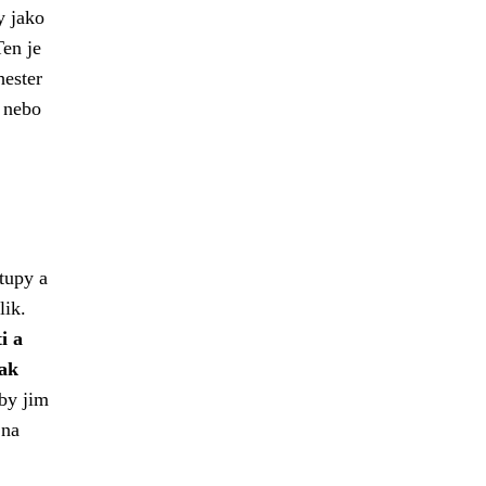
y jako
Ten je
hester
 nebo
tupy a
lik.
i a
pak
 by jim
 na