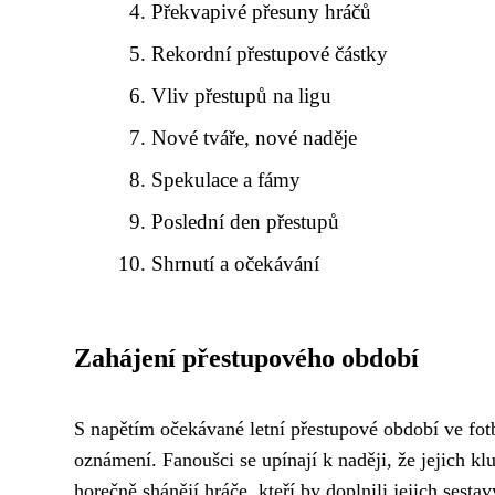
Překvapivé přesuny hráčů
Rekordní přestupové částky
Vliv přestupů na ligu
Nové tváře, nové naděje
Spekulace a fámy
Poslední den přestupů
Shrnutí a očekávání
Zahájení přestupového období
S napětím očekávané letní přestupové období ve fotb
oznámení. Fanoušci se upínají k naději, že jejich kl
horečně shánějí hráče, kteří by doplnili jejich sesta