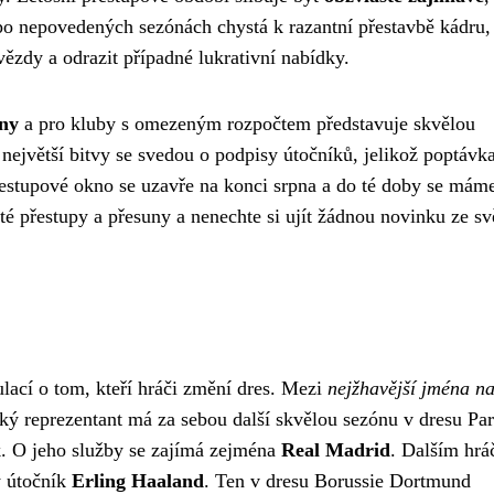
po nepovedených sezónách chystá k razantní přestavbě kádru,
hvězdy a odrazit případné lukrativní nabídky.
ny
a pro kluby s omezeným rozpočtem představuje skvělou
e největší bitvy se svedou o podpisy útočníků, jelikož poptávk
estupové okno se uzavře na konci srpna a do té doby se mám
té přestupy a přesuny a nenechte si ujít žádnou novinku ze sv
ulací o tom, kteří hráči změní dres. Mezi
nejžhavější jména na
ký reprezentant má za sebou další skvělou sezónu v dresu Par
ok. O jeho služby se zajímá zejména
Real Madrid
. Dalším hrá
ý útočník
Erling Haaland
. Ten v dresu Borussie Dortmund