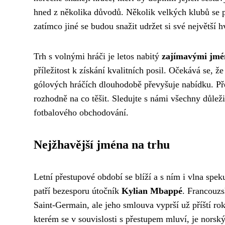
hned z několika důvodů. Několik velkých klubů se 
zatímco jiné se budou snažit udržet si své největší 
Trh s volnými hráči je letos nabitý
zajímavými jmé
příležitost k získání kvalitních posil. Očekává se, ž
gólových hráčích dlouhodobě převyšuje nabídku. Př
rozhodně na co těšit. Sledujte s námi všechny důleži
fotbalového obchodování.
Nejžhavější jména na trhu
Letní přestupové období se blíží a s ním i vlna spek
patří bezesporu útočník
Kylian Mbappé
. Francouzs
Saint-Germain, ale jeho smlouva vyprší už příští r
kterém se v souvislosti s přestupem mluví, je norsk