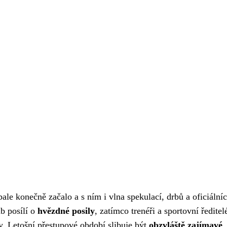
ale konečně začalo a s ním i vlna spekulací, drbů a oficiální
ub posílí o
hvězdné posily
, zatímco trenéři a sportovní ředitel
vy. Letošní přestupové období slibuje být
obzvláště zajímavé
,