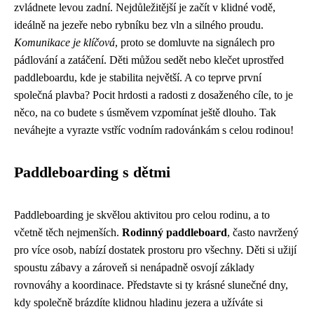
zvládnete levou zadní. Nejdůležitější je začít v klidné vodě,
ideálně na jezeře nebo rybníku bez vln a silného proudu.
Komunikace je klíčová
, proto se domluvte na signálech pro
pádlování a zatáčení. Děti můžou sedět nebo klečet uprostřed
paddleboardu, kde je stabilita největší. A co teprve první
společná plavba? Pocit hrdosti a radosti z dosaženého cíle, to je
něco, na co budete s úsměvem vzpomínat ještě dlouho. Tak
neváhejte a vyrazte vstříc vodním radovánkám s celou rodinou!
Paddleboarding s dětmi
Paddleboarding je skvělou aktivitou pro celou rodinu, a to
včetně těch nejmenších.
Rodinný paddleboard
, často navržený
pro více osob, nabízí dostatek prostoru pro všechny. Děti si užijí
spoustu zábavy a zároveň si nenápadně osvojí základy
rovnováhy a koordinace. Představte si ty krásné slunečné dny,
kdy společně brázdíte klidnou hladinu jezera a užíváte si