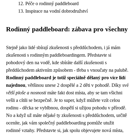
Péče o rodinný paddleboard
Inspirace na vodní dobrodružství
Rodinný paddleboard: zábava pro všechny
Stejně jako lidé sbírají
zkušenosti s předdůchodem
, i já mám
zkušenosti s rodinným paddleboardingem. Představte si
pohodový den na vodě, kde sbíráte další zkušenosti s
předdůchodem aktivním způsobem - třeba s vnoučaty na palubě.
Rodinný paddleboard je totiž speciálně dělaný pro více lidí
najednou
, většinou unese 2 dospělé a 2 děti v pohodě. Díky své
větší ploše a nosnosti
máte fakt dost místa, aby se tam všichni
vešli a cítili se bezpečně. Je to super, když můžete vzít celou
rodinu - děcka se vyblbnou, dospělí si užijou pohodu v přírodě.
No a když už máte nějaké ty zkušenosti s předdůchodem, určitě
oceníte, jak vám společný paddleboarding pomůže utužit
rodinné vztahy. Představte si, jak spolu objevujete nová místa,