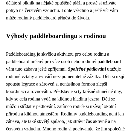
děláte si piknik na nějaké opuštěné pláži a prostě si užíváte
pohyb na čerstvém vzduchu. Tohle všechno a ještě víc vám
může rodinný paddleboard přinést do života.
Výhody paddleboardingu s rodinou
Paddleboarding je skvělou aktivitou pro celou rodinu a
paddleboard určený pro více osob nebo rodinný paddleboard
vám tuto zábavu ještě zpříjemní.
Společné pádlování
utužuje
rodinné vztahy a vytváří nezapomenutelné zážitky. Děti si užijí
spoustu legrace a zároveň si nenásilnou formou zlepší
koordinaci a rovnováhu. Představte si ty krásné slunečné dny,
kdy se celá rodina vydá na klidnou hladinu jezera. Děti se
můžou střídat v pádlování, zatímco rodiče si užívají okolní
přírodu a klidnou atmosféru. Rodinný paddleboarding není jen
zábava, ale také skvělý způsob, jak strávit čas aktivně a na
čerstvém vzduchu. Mnoho rodin si pochvaluje, že jim společné