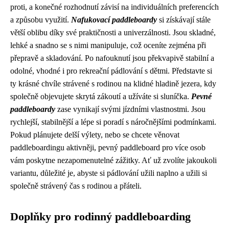
proti, a konečné rozhodnutí závisí na individuálních preferencích
a způsobu využití.
Nafukovací paddleboardy
si získávají stále
větší oblibu díky své praktičnosti a univerzálnosti. Jsou skladné,
lehké a snadno se s nimi manipuluje, což oceníte zejména při
přepravě a skladování. Po nafouknutí jsou překvapivě stabilní a
odolné, vhodné i pro rekreační pádlování s dětmi. Představte si
ty krásné chvíle strávené s rodinou na klidné hladině jezera, kdy
společně objevujete skrytá zákoutí a užíváte si sluníčka.
Pevné
paddleboardy
zase vynikají svými jízdními vlastnostmi. Jsou
rychlejší, stabilnější a lépe si poradí s náročnějšími podmínkami.
Pokud plánujete delší výlety, nebo se chcete věnovat
paddleboardingu aktivněji, pevný paddleboard pro více osob
vám poskytne nezapomenutelné zážitky. Ať už zvolíte jakoukoli
variantu, důležité je, abyste si pádlování užili naplno a užili si
společně strávený čas s rodinou a přáteli.
Doplňky pro rodinný paddleboarding