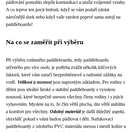
pádlování pomohlo zlepšit komunikaci a utužit vzájemné vztahy.
A co teprve ten pocit hrdosti, když se vám podaří zdolat
náročnější úsek nebo když vaše ratolest poprvé sama ustojí na
paddleboardu!
Na co se zaměřit při výběru
Při výběru rodinného paddleboardu, tedy paddleboardu
určeného pro více osob, je potřeba zvážit několik klíčových
faktorů, které vám zaručí bezproblémové a radostné zážitky na
vodě.
Velikost a nosnost
jsou naprostým základem. Pro rodiny s
dětmi jsou ideální široké a stabilní paddleboardy s vysokou
nosností, které bezpečně unesou všechny členy rodiny i s jejich
vybavením. Myslete na to, že čím větší plocha, tím větší stabilita
a komfort pro všechny.
Odolný materiál
je další důležitý aspekt,
obzvlášť pokud s vámi budou pádlovat i děti. Nafukovací
paddleboardy z odolného PVC materiálu snesou i menší kolize a