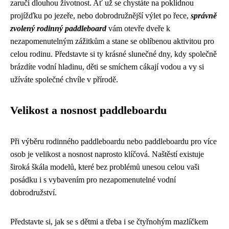
zaručí dlouhou životnost. Ať už se chystáte na poklidnou
projížďku po jezeře, nebo dobrodružnější výlet po řece,
správně
zvolený rodinný paddleboard
vám otevře dveře k
nezapomenutelným zážitkům a stane se oblíbenou aktivitou pro
celou rodinu. Představte si ty krásné slunečné dny, kdy společně
brázdíte vodní hladinu, děti se smíchem cákají vodou a vy si
užíváte společné chvíle v přírodě.
Velikost a nosnost paddleboardu
Při výběru rodinného paddleboardu nebo paddleboardu pro více
osob je velikost a nosnost naprosto klíčová. Naštěstí existuje
široká škála modelů, které bez problémů unesou celou vaši
posádku i s vybavením pro nezapomenutelné vodní
dobrodružství.
Představte si, jak se s dětmi a třeba i se čtyřnohým mazlíčkem