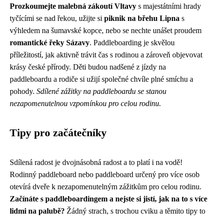
Prozkoumejte malebná zákoutí Vltavy
s majestátními hrady
tyčícími se nad řekou, užijte si
piknik na břehu Lipna
s
výhledem na šumavské kopce, nebo se nechte unášet proudem
romantické řeky Sázavy
. Paddleboarding je skvělou
příležitostí, jak aktivně trávit čas s rodinou a zároveň objevovat
krásy české přírody. Děti budou nadšené z jízdy na
paddleboardu a rodiče si užijí společné chvíle plné smíchu a
pohody.
Sdílené zážitky na paddleboardu se stanou
nezapomenutelnou vzpomínkou pro celou rodinu.
Tipy pro začátečníky
Sdílená radost je dvojnásobná radost a to platí i na vodě!
Rodinný paddleboard nebo paddleboard určený pro více osob
otevírá dveře k nezapomenutelným zážitkům pro celou rodinu.
Začínáte s paddleboardingem a nejste si jistí, jak na to s více
lidmi na palubě?
Žádný strach, s trochou cviku a těmito tipy to