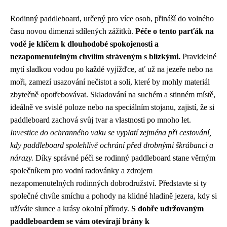
Rodinný paddleboard, určený pro více osob, přináší do volného
času novou dimenzi sdílených zážitků.
Péče o tento parťák na
vodě je klíčem k dlouhodobé spokojenosti a
nezapomenutelným chvílím stráveným s blízkými.
Pravidelné
mytí sladkou vodou po každé vyjížďce, ať už na jezeře nebo na
moři, zamezí usazování nečistot a soli, které by mohly materiál
zbytečně opotřebovávat. Skladování na suchém a stinném místě,
ideálně ve svislé poloze nebo na speciálním stojanu, zajistí, že si
paddleboard zachová svůj tvar a vlastnosti po mnoho let.
Investice do ochranného vaku se vyplatí zejména při cestování,
kdy paddleboard spolehlivě ochrání před drobnými škrábanci a
nárazy.
Díky správné péči se rodinný paddleboard stane věrným
společníkem pro vodní radovánky a zdrojem
nezapomenutelných rodinných dobrodružství. Představte si ty
společné chvíle smíchu a pohody na klidné hladině jezera, kdy si
užíváte slunce a krásy okolní přírody.
S dobře udržovaným
paddleboardem se vám otevírají brány k