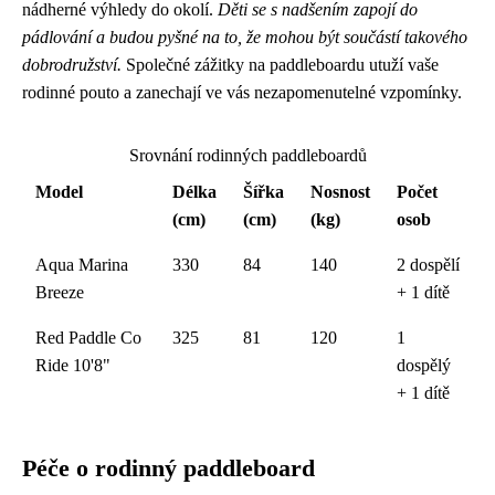
nádherné výhledy do okolí.
Děti se s nadšením zapojí do
pádlování a budou pyšné na to, že mohou být součástí takového
dobrodružství.
Společné zážitky na paddleboardu utuží vaše
rodinné pouto a zanechají ve vás nezapomenutelné vzpomínky.
Srovnání rodinných paddleboardů
Model
Délka
Šířka
Nosnost
Počet
(cm)
(cm)
(kg)
osob
Aqua Marina
330
84
140
2 dospělí
Breeze
+ 1 dítě
Red Paddle Co
325
81
120
1
Ride 10'8"
dospělý
+ 1 dítě
Péče o rodinný paddleboard