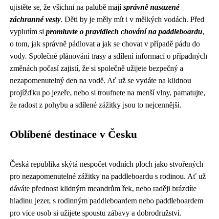
ujistěte se, že všichni na palubě mají
správně nasazené
záchranné vesty
. Děti by je měly mít i v mělkých vodách. Před
vyplutím si
promluvte o pravidlech chování na paddleboardu
,
o tom, jak správně pádlovat a jak se chovat v případě pádu do
vody. Společné plánování trasy a sdílení informací o případných
změnách počasí zajistí, že si společně užijete bezpečný a
nezapomenutelný den na vodě. Ať už se vydáte na klidnou
projížďku po jezeře, nebo si troufnete na menší vlny, pamatujte,
že radost z pohybu a sdílené zážitky jsou to nejcennější.
Oblíbené destinace v Česku
Česká republika skýtá nespočet vodních ploch jako stvořených
pro nezapomenutelné zážitky na paddleboardu s rodinou. Ať už
dáváte přednost klidným meandrům řek, nebo raději brázdíte
hladinu jezer, s rodinným paddleboardem nebo paddleboardem
pro více osob si užijete spoustu zábavy a dobrodružství.