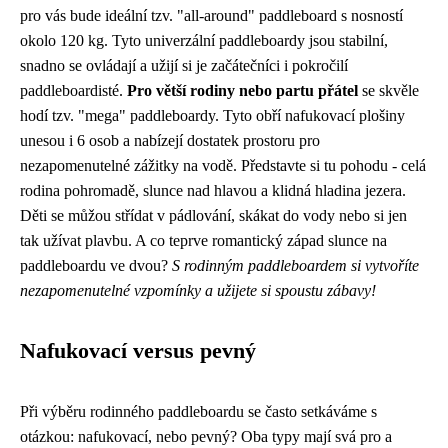
pro vás bude ideální tzv. "all-around" paddleboard s nosností
okolo 120 kg. Tyto univerzální paddleboardy jsou stabilní,
snadno se ovládají a užijí si je začátečníci i pokročilí
paddleboardisté.
Pro větší rodiny nebo partu přátel
se skvěle
hodí tzv. "mega" paddleboardy. Tyto obří nafukovací plošiny
unesou i 6 osob a nabízejí dostatek prostoru pro
nezapomenutelné zážitky na vodě. Představte si tu pohodu - celá
rodina pohromadě, slunce nad hlavou a klidná hladina jezera.
Děti se můžou střídat v pádlování, skákat do vody nebo si jen
tak užívat plavbu. A co teprve romantický západ slunce na
paddleboardu ve dvou?
S rodinným paddleboardem si vytvoříte
nezapomenutelné vzpomínky a užijete si spoustu zábavy!
Nafukovací versus pevný
Při výběru rodinného paddleboardu se často setkáváme s
otázkou: nafukovací, nebo pevný? Oba typy mají svá pro a