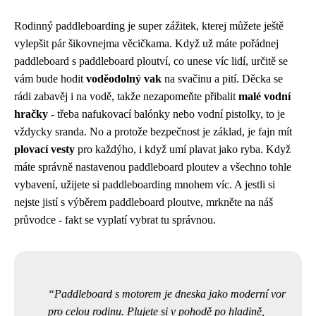
Rodinný paddleboarding je super zážitek, kterej můžete ještě
vylepšit pár šikovnejma věcičkama. Když už máte pořádnej
paddleboard s
paddleboard ploutví
, co unese víc lidí, určitě se
vám bude hodit
voděodolný vak
na svačinu a pití. Děcka se
rádi zabavěj i na vodě, takže nezapomeňte přibalit
malé vodní
hračky
- třeba nafukovací balónky nebo vodní pistolky, to je
vždycky sranda. No a protože bezpečnost je základ, je fajn mít
plovací vesty
pro každýho, i když umí plavat jako ryba. Když
máte správně nastavenou paddleboard ploutev a všechno tohle
vybavení, užijete si paddleboarding mnohem víc. A jestli si
nejste jistí s výběrem paddleboard ploutve, mrkněte na náš
průvodce - fakt se vyplatí vybrat tu správnou.
Paddleboard s motorem je dneska jako moderní vor
pro celou rodinu. Plujete si v pohodě po hladině,