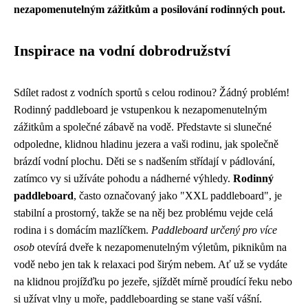
nezapomenutelným zážitkům a posilování rodinných pout.
Inspirace na vodní dobrodružství
Sdílet radost z vodních sportů s celou rodinou? Žádný problém!
Rodinný paddleboard je vstupenkou k nezapomenutelným
zážitkům a společné zábavě na vodě. Představte si slunečné
odpoledne, klidnou hladinu jezera a vaši rodinu, jak společně
brázdí vodní plochu. Děti se s nadšením střídají v pádlování,
zatímco vy si užíváte pohodu a nádherné výhledy.
Rodinný
paddleboard
, často označovaný jako "XXL paddleboard", je
stabilní a prostorný, takže se na něj bez problému vejde celá
rodina i s domácím mazlíčkem.
Paddleboard určený pro více
osob
otevírá dveře k nezapomenutelným výletům, piknikům na
vodě nebo jen tak k relaxaci pod širým nebem. Ať už se vydáte
na klidnou projížďku po jezeře, sjíždět mírně proudící řeku nebo
si užívat vlny u moře, paddleboarding se stane vaší vášní.