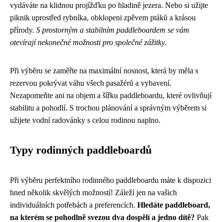
vydáváte na klidnou projížďku po hladině jezera. Nebo si užijte
piknik uprostřed rybníka, obklopeni zpěvem ptáků a krásou
přírody.
S prostorným a stabilním paddleboardem se vám
otevírají nekonečné možnosti pro společné zážitky.
Při výběru se zaměřte na maximální nosnost, která by měla s
rezervou pokrývat váhu všech pasažérů a vybavení.
Nezapomeňte ani na objem a šířku paddleboardu, které ovlivňují
stabilitu a pohodlí. S trochou plánování a správným výběrem si
užijete vodní radovánky s celou rodinou naplno.
Typy rodinných paddleboardů
Při výběru perfektního rodinného paddleboardu máte k dispozici
hned několik skvělých možností! Záleží jen na vašich
individuálních potřebách a preferencích.
Hledáte paddleboard,
na kterém se pohodlně svezou dva dospělí a jedno dítě?
Pak