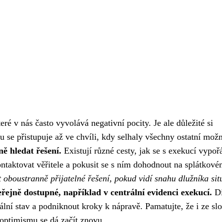
é v nás často vyvolává negativní pocity. Je ale důležité si
 se přistupuje až ve chvíli, kdy selhaly všechny ostatní možn
ě hledat řešení.
Existují různé cesty, jak se s exekucí vypoř
ontaktovat věřitele a pokusit se s ním dohodnout na splátkov
 oboustranně přijatelné řešení, pokud vidí snahu dlužníka sit
řejně dostupné, například v centrální evidenci exekucí.
D
ní stav a podniknout kroky k nápravě. Pamatujte, že i ze slo
a optimismu se dá začít znovu.