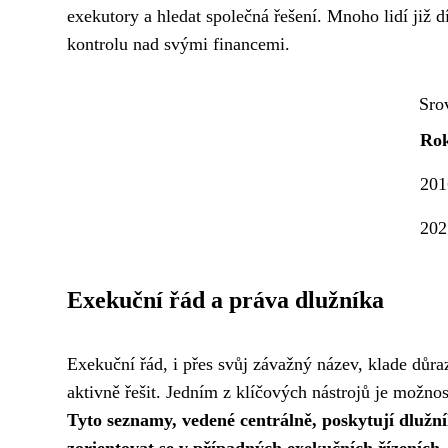
exekutory a hledat společná řešení. Mnoho lidí již 
kontrolu nad svými financemi.
Sro
Ro
201
202
Exekuční řád a práva dlužníka
Exekuční řád, i přes svůj závažný název, klade důra
aktivně řešit. Jedním z klíčových nástrojů je možn
Tyto seznamy, vedené centrálně, poskytují dlužn
zorientovat se v případných exekučních řízeních.