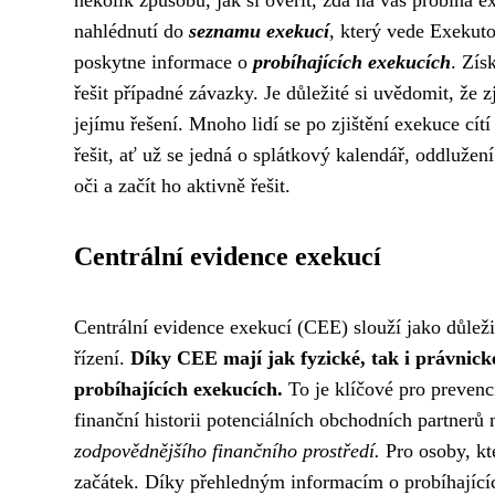
nahlédnutí do
seznamu exekucí
, který vede Exekut
poskytne informace o
probíhajících exekucích
. Zís
řešit případné závazky. Je důležité si uvědomit, že 
jejímu řešení. Mnoho lidí se po zjištění exekuce cít
řešit, ať už se jedná o splátkový kalendář, oddluže
oči a začít ho aktivně řešit.
Centrální evidence exekucí
Centrální evidence exekucí (CEE) slouží jako důleži
řízení.
Díky CEE mají jak fyzické, tak i právnick
probíhajících exekucích.
To je klíčové pro prevenc
finanční historii potenciálních obchodních partnerů
zodpovědnějšího finančního prostředí.
Pro osoby, kt
začátek. Díky přehledným informacím o probíhajícíc