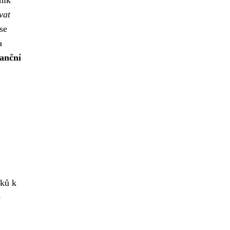
vat
se
a
nanční
dků k
e