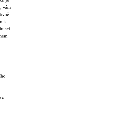
e, vám
tivně
em k
ituaci
émem
ího
o a