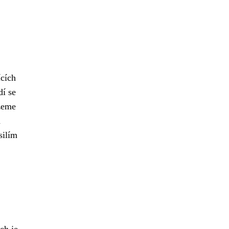
ících
dí se
ůžeme
h
silím
ch je