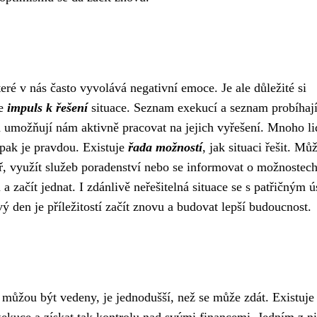
ré v nás často vyvolává negativní emoce. Je ale důležité si
še
impuls k řešení
situace. Seznam exekucí a seznam probíhaj
 umožňují nám aktivně pracovat na jejich vyřešení. Mnoho li
pak je pravdou. Existuje
řada možností
, jak situaci řešit. M
ář, využít služeb poradenství nebo se informovat o možnostec
a začít jednat. I zdánlivě neřešitelná situace se s patřičným ú
 den je příležitostí začít znovu a budovat lepší budoucnost.
 můžou být vedeny, je jednodušší, než se může zdát. Existuje
xekuce a získat tak kontrolu nad svými financemi. Jedním z ni