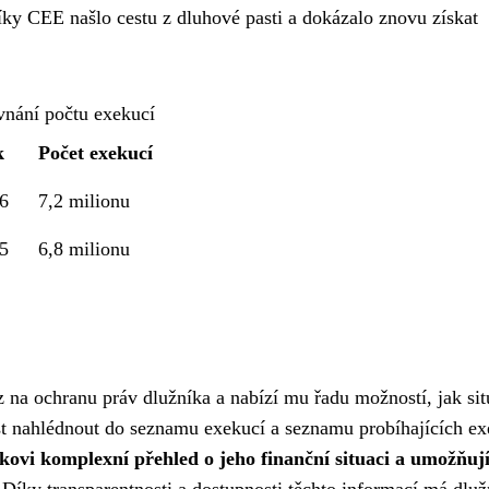
díky CEE našlo cestu z dluhové pasti a dokázalo znovu získat
vnání počtu exekucí
k
Počet exekucí
6
7,2 milionu
5
6,8 milionu
z na ochranu práv dlužníka a nabízí mu řadu možností, jak sit
ost nahlédnout do seznamu exekucí a seznamu probíhajících ex
íkovi komplexní přehled o jeho finanční situaci a umožňuj
Díky transparentnosti a dostupnosti těchto informací má dluž