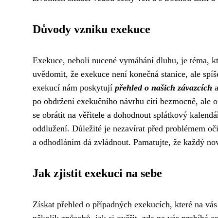
Důvody vzniku exekuce
Exekuce, neboli nucené vymáhání dluhu, je téma, kte
uvědomit, že exekuce není konečná stanice, ale spí
exekucí nám poskytují
přehled o našich závazcích
a
po obdržení exekučního návrhu cítí bezmocně, ale o
se obrátit na věřitele a dohodnout splátkový kalend
oddlužení. Důležité je nezavírat před problémem oči 
a odhodláním dá zvládnout. Pamatujte, že každý nový
Jak zjistit exekuci na sebe
Získat přehled o případných exekucích, které na vás
několik způsobů, jak si ověřit, zda na vás probíhá e