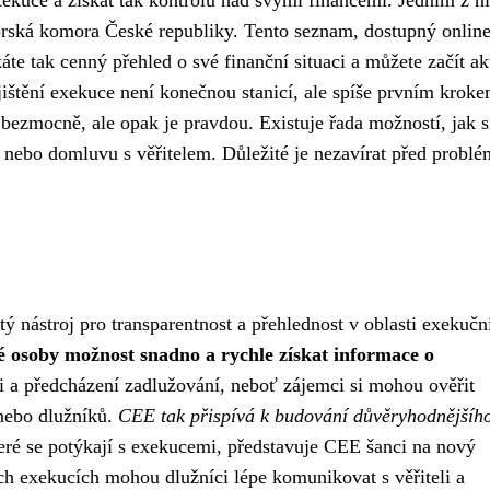
orská komora České republiky. Tento seznam, dostupný onlin
káte tak cenný přehled o své finanční situaci a můžete začít ak
zjištění exekuce není konečnou stanicí, ale spíše prvním krok
í bezmocně, ale opak je pravdou. Existuje řada možností, jak s
ní nebo domluvu s věřitelem. Důležité je nezavírat před probl
tý nástroj pro transparentnost a přehlednost v oblasti exekučn
é osoby možnost snadno a rychle získat informace o
i a předcházení zadlužování, neboť zájemci si mohou ověřit
 nebo dlužníků.
CEE tak přispívá k budování důvěryhodnějšíh
eré se potýkají s exekucemi, představuje CEE šanci na nový
h exekucích mohou dlužníci lépe komunikovat s věřiteli a