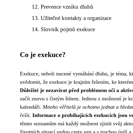
Prevence vzniku dluhů
Užitečné kontakty a organizace
Slovník pojmů exekuce
Co je exekuce?
Exekuce, neboli nucené vymáhání dluhu, je téma, kter
uvědomit, že exekuce je krajním řešením, ke kterému
Důležité je nezavírat před problémem oči a aktivn
začít znovu s čistým štítem. Jednou z možností je k
kalendáři.
Mnoho věřitelů je ochotno jednat a hledat
řešit.
Informace o probíhajících exekucích jsou ve
těmto seznamům má každý možnost zjistit svůj aktuál
životních situací vedou cesty ven a s trochou úsilí 