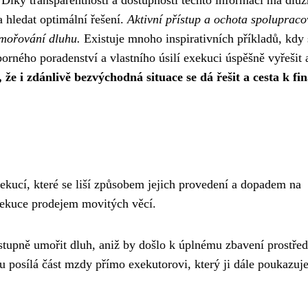
 hledat optimální řešení.
Aktivní přístup a ochota spolupraco
umořování dluhu.
Existuje mnoho inspirativních příkladů, kdy 
borného poradenství a vlastního úsilí exekuci úspěšně vyřešit 
 že i zdánlivě bezvýchodná situace se dá řešit a cesta k fi
xekucí, které se liší způsobem jejich provedení a dopadem na
exekuce prodejem movitých věcí.
ostupně umořit dluh, aniž by došlo k úplnému zbavení prostře
u posílá část mzdy přímo exekutorovi, který ji dále poukazuj