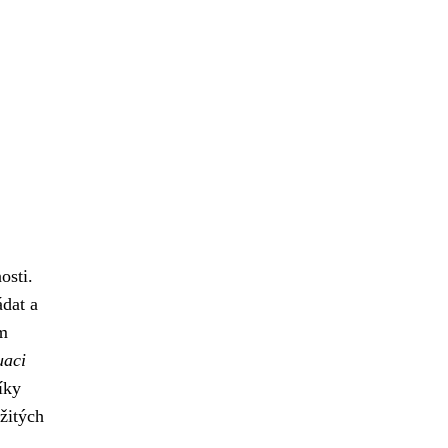
osti.
ádat a
ém
uaci
íky
žitých