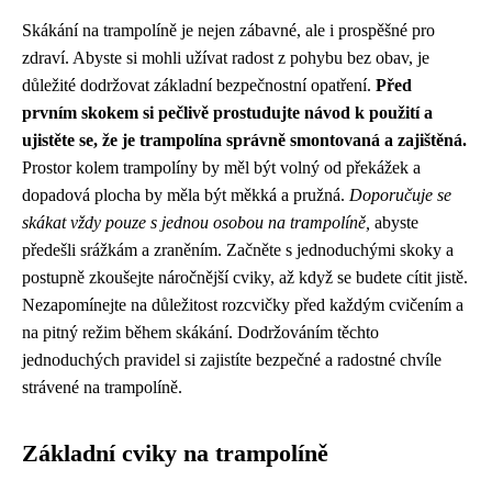
Skákání na trampolíně je nejen zábavné, ale i prospěšné pro
zdraví. Abyste si mohli užívat radost z pohybu bez obav, je
důležité dodržovat základní bezpečnostní opatření.
Před
prvním skokem si pečlivě prostudujte návod k použití a
ujistěte se, že je trampolína správně smontovaná a zajištěná.
Prostor kolem trampolíny by měl být volný od překážek a
dopadová plocha by měla být měkká a pružná.
Doporučuje se
skákat vždy pouze s jednou osobou na trampolíně,
abyste
předešli srážkám a zraněním. Začněte s jednoduchými skoky a
postupně zkoušejte náročnější cviky, až když se budete cítit jistě.
Nezapomínejte na důležitost rozcvičky před každým cvičením a
na pitný režim během skákání. Dodržováním těchto
jednoduchých pravidel si zajistíte bezpečné a radostné chvíle
strávené na trampolíně.
Základní cviky na trampolíně