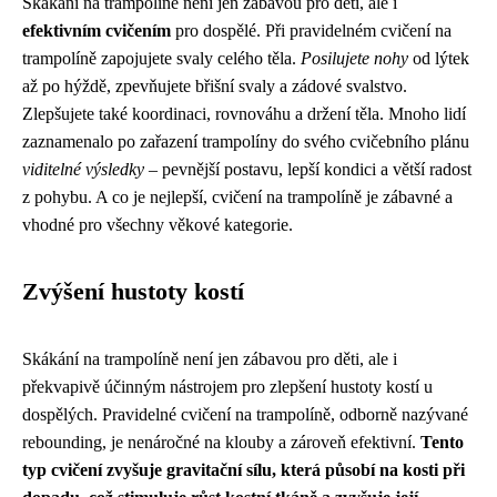
Skákání na trampolíně není jen zábavou pro děti, ale i
efektivním cvičením
pro dospělé. Při pravidelném cvičení na
trampolíně zapojujete svaly celého těla.
Posilujete nohy
od lýtek
až po hýždě, zpevňujete břišní svaly a zádové svalstvo.
Zlepšujete také koordinaci, rovnováhu a držení těla. Mnoho lidí
zaznamenalo po zařazení trampolíny do svého cvičebního plánu
viditelné výsledky
– pevnější postavu, lepší kondici a větší radost
z pohybu. A co je nejlepší, cvičení na trampolíně je zábavné a
vhodné pro všechny věkové kategorie.
Zvýšení hustoty kostí
Skákání na trampolíně není jen zábavou pro děti, ale i
překvapivě účinným nástrojem pro zlepšení hustoty kostí u
dospělých. Pravidelné cvičení na trampolíně, odborně nazývané
rebounding, je nenáročné na klouby a zároveň efektivní.
Tento
typ cvičení zvyšuje gravitační sílu, která působí na kosti při