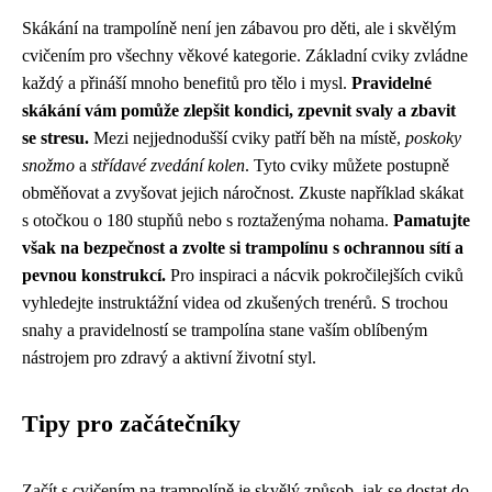
Skákání na trampolíně není jen zábavou pro děti, ale i skvělým
cvičením pro všechny věkové kategorie. Základní cviky zvládne
každý a přináší mnoho benefitů pro tělo i mysl.
Pravidelné
skákání vám pomůže zlepšit kondici, zpevnit svaly a zbavit
se stresu.
Mezi nejjednodušší cviky patří běh na místě,
poskoky
snožmo
a
střídavé zvedání kolen
. Tyto cviky můžete postupně
obměňovat a zvyšovat jejich náročnost. Zkuste například skákat
s otočkou o 180 stupňů nebo s roztaženýma nohama.
Pamatujte
však na bezpečnost a zvolte si trampolínu s ochrannou sítí a
pevnou konstrukcí.
Pro inspiraci a nácvik pokročilejších cviků
vyhledejte instruktážní videa od zkušených trenérů. S trochou
snahy a pravidelností se trampolína stane vaším oblíbeným
nástrojem pro zdravý a aktivní životní styl.
Tipy pro začátečníky
Začít s cvičením na trampolíně je skvělý způsob, jak se dostat do