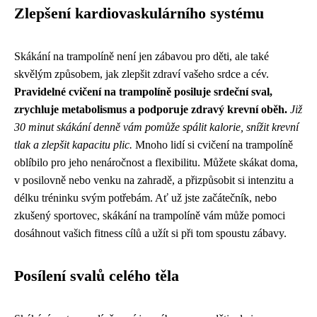
Zlepšení kardiovaskulárního systému
Skákání na trampolíně není jen zábavou pro děti, ale také
skvělým způsobem, jak zlepšit zdraví vašeho srdce a cév.
Pravidelné cvičení na trampolíně posiluje srdeční sval,
zrychluje metabolismus a podporuje zdravý krevní oběh.
Již
30 minut skákání denně vám pomůže spálit kalorie, snížit krevní
tlak a zlepšit kapacitu plic.
Mnoho lidí si cvičení na trampolíně
oblíbilo pro jeho nenáročnost a flexibilitu. Můžete skákat doma,
v posilovně nebo venku na zahradě, a přizpůsobit si intenzitu a
délku tréninku svým potřebám. Ať už jste začátečník, nebo
zkušený sportovec, skákání na trampolíně vám může pomoci
dosáhnout vašich fitness cílů a užít si při tom spoustu zábavy.
Posílení svalů celého těla