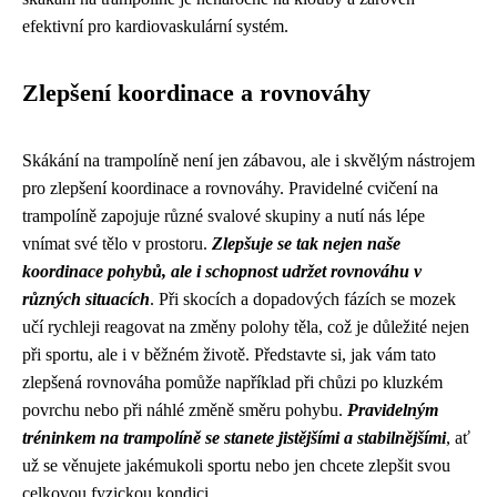
efektivní pro kardiovaskulární systém.
Zlepšení koordinace a rovnováhy
Skákání na trampolíně není jen zábavou, ale i skvělým nástrojem
pro zlepšení koordinace a rovnováhy. Pravidelné cvičení na
trampolíně zapojuje různé svalové skupiny a nutí nás lépe
vnímat své tělo v prostoru.
Zlepšuje se tak nejen naše
koordinace pohybů, ale i schopnost udržet rovnováhu v
různých situacích
. Při skocích a dopadových fázích se mozek
učí rychleji reagovat na změny polohy těla, což je důležité nejen
při sportu, ale i v běžném životě. Představte si, jak vám tato
zlepšená rovnováha pomůže například při chůzi po kluzkém
povrchu nebo při náhlé změně směru pohybu.
Pravidelným
tréninkem na trampolíně se stanete jistějšími a stabilnějšími
, ať
už se věnujete jakémukoli sportu nebo jen chcete zlepšit svou
celkovou fyzickou kondici.