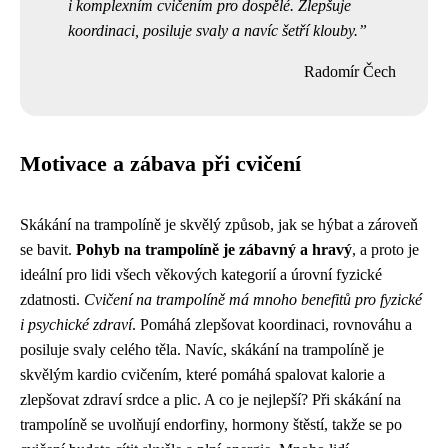
i komplexním cvičením pro dospělé. Zlepšuje
koordinaci, posiluje svaly a navíc šetří klouby.
Radomír Čech
Motivace a zábava při cvičení
Skákání na trampolíně je skvělý způsob, jak se hýbat a zároveň
se bavit.
Pohyb na trampolíně je zábavný a hravý
, a proto je
ideální pro lidi všech věkových kategorií a úrovní fyzické
zdatnosti.
Cvičení na trampolíně má mnoho benefitů pro fyzické
i psychické zdraví
. Pomáhá zlepšovat koordinaci, rovnováhu a
posiluje svaly celého těla. Navíc, skákání na trampolíně je
skvělým kardio cvičením, které pomáhá spalovat kalorie a
zlepšovat zdraví srdce a plic. A co je nejlepší? Při skákání na
trampolíně se uvolňují endorfiny, hormony štěstí, takže se po