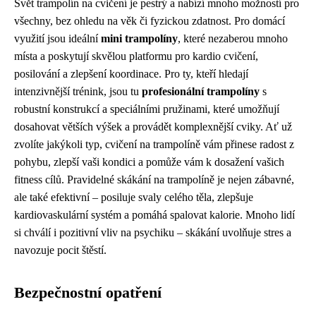
Svět trampolín na cvičení je pestrý a nabízí mnoho možností pro
všechny, bez ohledu na věk či fyzickou zdatnost. Pro domácí
využití jsou ideální
mini trampolíny
, které nezaberou mnoho
místa a poskytují skvělou platformu pro kardio cvičení,
posilování a zlepšení koordinace. Pro ty, kteří hledají
intenzivnější trénink, jsou tu
profesionální trampolíny
s
robustní konstrukcí a speciálními pružinami, které umožňují
dosahovat větších výšek a provádět komplexnější cviky. Ať už
zvolíte jakýkoli typ, cvičení na trampolíně vám přinese radost z
pohybu, zlepší vaši kondici a pomůže vám k dosažení vašich
fitness cílů. Pravidelné skákání na trampolíně je nejen zábavné,
ale také efektivní – posiluje svaly celého těla, zlepšuje
kardiovaskulární systém a pomáhá spalovat kalorie. Mnoho lidí
si chválí i pozitivní vliv na psychiku – skákání uvolňuje stres a
navozuje pocit štěstí.
Bezpečnostní opatření