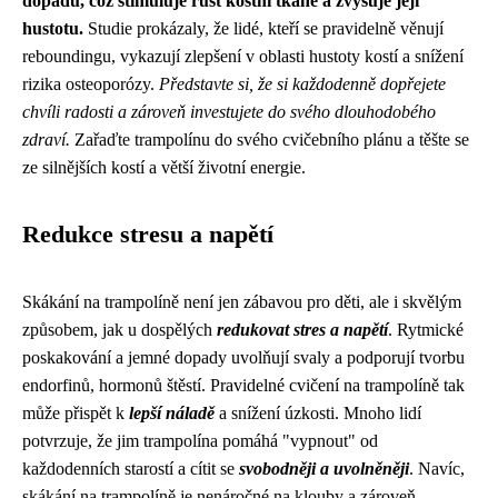
dopadu, což stimuluje růst kostní tkáně a zvyšuje její
hustotu.
Studie prokázaly, že lidé, kteří se pravidelně věnují
reboundingu, vykazují zlepšení v oblasti hustoty kostí a snížení
rizika osteoporózy.
Představte si, že si každodenně dopřejete
chvíli radosti a zároveň investujete do svého dlouhodobého
zdraví.
Zařaďte trampolínu do svého cvičebního plánu a těšte se
ze silnějších kostí a větší životní energie.
Redukce stresu a napětí
Skákání na trampolíně není jen zábavou pro děti, ale i skvělým
způsobem, jak u dospělých
redukovat stres a napětí
. Rytmické
poskakování a jemné dopady uvolňují svaly a podporují tvorbu
endorfinů, hormonů štěstí. Pravidelné cvičení na trampolíně tak
může přispět k
lepší náladě
a snížení úzkosti. Mnoho lidí
potvrzuje, že jim trampolína pomáhá "vypnout" od
každodenních starostí a cítit se
svobodněji a uvolněněji
. Navíc,
skákání na trampolíně je nenáročné na klouby a zároveň