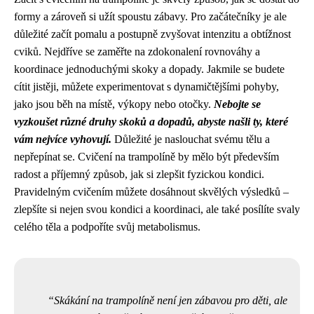
formy a zároveň si užít spoustu zábavy. Pro začátečníky je ale
důležité začít pomalu a postupně zvyšovat intenzitu a obtížnost
cviků. Nejdříve se zaměřte na zdokonalení rovnováhy a
koordinace jednoduchými skoky a dopady. Jakmile se budete
cítit jistěji, můžete experimentovat s dynamičtějšími pohyby,
jako jsou běh na místě, výkopy nebo otočky.
Nebojte se
vyzkoušet různé druhy skoků a dopadů, abyste našli ty, které
vám nejvíce vyhovují.
Důležité je naslouchat svému tělu a
nepřepínat se. Cvičení na trampolíně by mělo být především
radost a příjemný způsob, jak si zlepšit fyzickou kondici.
Pravidelným cvičením můžete dosáhnout skvělých výsledků –
zlepšíte si nejen svou kondici a koordinaci, ale také posílíte svaly
celého těla a podpoříte svůj metabolismus.
Skákání na trampolíně není jen zábavou pro děti, ale