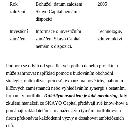
Rok
Bohužel, datum založení
2005
založení
Skayo Capital nemám k
dispozici.
Investiční
Informace o investičním
Technologie,
zaměření
zaměření Skayo Capital
zdravotnictví
nemám k dispozici.
Podpora se odvíjí od specifických potřeb daného projektu a
může zahrnovat například pomoc s budováním obchodní
strategie, optimalizací procesů, expanzí na nové trhy, náborem
klíčových zaměstnanců nebo vyhledáváním synergií s ostatními
firmami v portfoliu.
Důležitým aspektem je také mentoring
, kdy
zkušení manažeři ze SKAYO Capital předávají své know-how a
pomáhají zakladatelům a manažerským týmům portfoliových
firem překonávat každodenní výzvy a dosahovat ambiciózních
cílů.