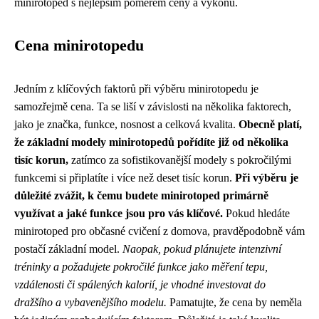
minirotoped s nejlepším poměrem ceny a výkonu.
Cena minirotopedu
Jedním z klíčových faktorů při výběru minirotopedu je
samozřejmě cena. Ta se liší v závislosti na několika faktorech,
jako je značka, funkce, nosnost a celková kvalita.
Obecně platí,
že základní modely minirotopedů pořídíte již od několika
tisíc korun,
zatímco za sofistikovanější modely s pokročilými
funkcemi si připlatíte i více než deset tisíc korun.
Při výběru je
důležité zvážit, k čemu budete minirotoped primárně
využívat a jaké funkce jsou pro vás klíčové.
Pokud hledáte
minirotoped pro občasné cvičení z domova, pravděpodobně vám
postačí základní model.
Naopak, pokud plánujete intenzivní
tréninky a požadujete pokročilé funkce jako měření tepu,
vzdálenosti či spálených kalorií, je vhodné investovat do
dražšího a vybavenějšího modelu.
Pamatujte, že cena by neměla