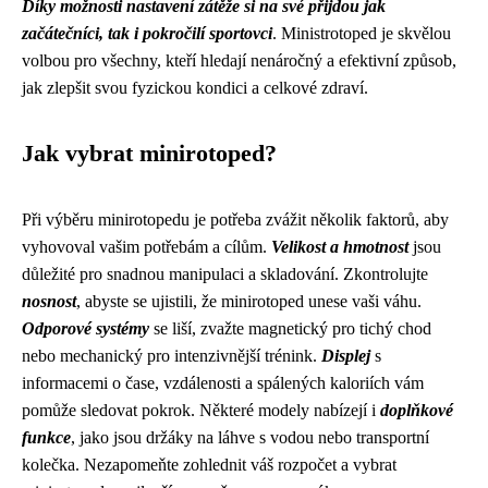
Díky možnosti nastavení zátěže si na své přijdou jak
začátečníci, tak i pokročilí sportovci
. Ministrotoped je skvělou
volbou pro všechny, kteří hledají nenáročný a efektivní způsob,
jak zlepšit svou fyzickou kondici a celkové zdraví.
Jak vybrat minirotoped?
Při výběru minirotopedu je potřeba zvážit několik faktorů, aby
vyhovoval vašim potřebám a cílům.
Velikost a hmotnost
jsou
důležité pro snadnou manipulaci a skladování. Zkontrolujte
nosnost
, abyste se ujistili, že minirotoped unese vaši váhu.
Odporové systémy
se liší, zvažte magnetický pro tichý chod
nebo mechanický pro intenzivnější trénink.
Displej
s
informacemi o čase, vzdálenosti a spálených kaloriích vám
pomůže sledovat pokrok. Některé modely nabízejí i
doplňkové
funkce
, jako jsou držáky na láhve s vodou nebo transportní
kolečka. Nezapomeňte zohlednit váš rozpočet a vybrat