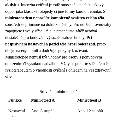
aktivitu
. Intenzita cvičení je totiž omezená, nenabízí takový
odpor jako klasické rotopedy či jiné formy kardio tréninku.
S
minirotopedem neposílíte komplexně svalstvo celého těla
,
soustředí se primárně na dolní končetiny. Pro udržení rovnováhy
zapojujete i svaly středu těla, nicméně tato zátěž nebývá
dostatečná pro budování výrazné svalové hmoty.
Při
nesprávném nastavení a pozici těla hrozí bolest zad
, proto
dbejte na ergonomii a dodržujte pokyny k užívání.
Ministrotoped nemusí být vhodný pro osoby s pohybovým
omezením či vysokou nadváhou. Vždy se poraďte s lékařem či
fyzioterapeutem o vhodnosti cvičení s ohledem na váš zdravotní
stav.
Srovnání minirotopedů
Funkce
Minirotoed A
Minirotoed B
Nastavení
Ano, 8 stupňů
Ano, 12 stupňů