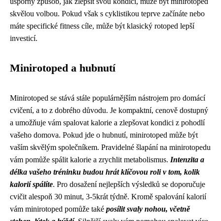
úsporný způsob, jak zlepšit svou kondici, může být minirotoped
skvělou volbou. Pokud však s cyklistikou teprve začínáte nebo
máte specifické fitness cíle, může být klasický rotoped lepší
investicí.
Minirotoped a hubnutí
Minirotoped se stává stále populárnějším nástrojem pro domácí
cvičení, a to z dobrého důvodu. Je kompaktní, cenově dostupný
a umožňuje vám spalovat kalorie a zlepšovat kondici z pohodlí
vašeho domova. Pokud jde o hubnutí, minirotoped může být
vaším skvělým společníkem. Pravidelné šlapání na minirotopedu
vám pomůže spálit kalorie a zrychlit metabolismus.
Intenzita a
délka vašeho tréninku budou hrát klíčovou roli v tom, kolik
kalorií spálíte
. Pro dosažení nejlepších výsledků se doporučuje
cvičit alespoň 30 minut, 3-5krát týdně. Kromě spalování kalorií
vám minirotoped pomůže také
posílit svaly nohou, včetně