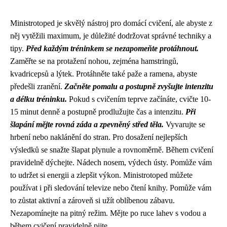
Ministrotoped je skvělý nástroj pro domácí cvičení, ale abyste z
něj vytěžili maximum, je důležité dodržovat správné techniky a
tipy.
Před každým tréninkem se nezapomeňte protáhnout.
Zaměřte se na protažení nohou, zejména hamstringů,
kvadricepsů a lýtek. Protáhněte také paže a ramena, abyste
předešli zranění.
Začněte pomalu a postupně zvyšujte intenzitu
a délku tréninku.
Pokud s cvičením teprve začínáte, cvičte 10-
15 minut denně a postupně prodlužujte čas a intenzitu.
Při
šlapání mějte rovná záda a zpevněný střed těla.
Vyvarujte se
hrbení nebo naklánění do stran. Pro dosažení nejlepších
výsledků se snažte šlapat plynule a rovnoměrně. Během cvičení
pravidelně dýchejte. Nádech nosem, výdech ústy. Pomůže vám
to udržet si energii a zlepšit výkon. Ministrotoped můžete
používat i při sledování televize nebo čtení knihy. Pomůže vám
to zůstat aktivní a zároveň si užít oblíbenou zábavu.
Nezapomínejte na pitný režim. Mějte po ruce lahev s vodou a
během cvičení pravidelně pijte.