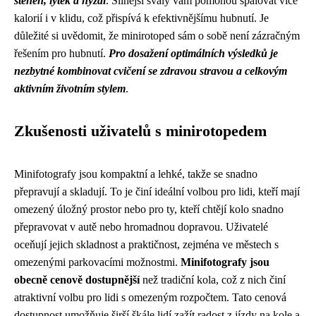
stehen, lýtek a hýždí
. Silnější svaly vám pomohou spalovat více
kalorií i v klidu, což přispívá k efektivnějšímu hubnutí. Je
důležité si uvědomit, že minirotoped sám o sobě není zázračným
řešením pro hubnutí.
Pro dosažení optimálních výsledků je
nezbytné kombinovat cvičení se zdravou stravou a celkovým
aktivním životním stylem
.
Zkušenosti uživatelů s minirotopedem
Minifotografy jsou kompaktní a lehké, takže se snadno
přepravují a skladují. To je činí ideální volbou pro lidi, kteří mají
omezený úložný prostor nebo pro ty, kteří chtějí kolo snadno
přepravovat v autě nebo hromadnou dopravou. Uživatelé
oceňují jejich skladnost a praktičnost, zejména ve městech s
omezenými parkovacími možnostmi.
Minifotografy jsou
obecně cenově dostupnější
než tradiční kola, což z nich činí
atraktivní volbu pro lidi s omezeným rozpočtem. Tato cenová
dostupnost umožňuje širší škále lidí zažít radost z jízdy na kole a