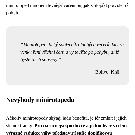
minirotoped mnohem levnější variantou, jak si dopřát pravidelný
pohyb.
Minirotoped, tichý společník dlouhých večerů, kdy se
venku žení všichni čerti a vy toužíte po pohybu, aniž
byste rušili sousedy.
Bořivoj Král
Nevýhody minirotopedu
Ačkoliv minirotopedy skýtají řadu benefitů, je fér zmínit i jejich
stinné stránky.
Pro náročnější sportovce a jednotlivce s cílem
výrazné redukce váhy představují spíše doplňkovou