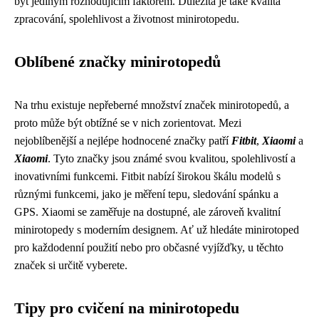
být jediným rozhodujícím faktorem. Důležitá je také kvalita
zpracování, spolehlivost a životnost minirotopedu.
Oblíbené značky minirotopedů
Na trhu existuje nepřeberné množství značek minirotopedů, a
proto může být obtížné se v nich zorientovat. Mezi
nejoblíbenější a nejlépe hodnocené značky patří
Fitbit
,
Xiaomi
a
Xiaomi
. Tyto značky jsou známé svou kvalitou, spolehlivostí a
inovativními funkcemi. Fitbit nabízí širokou škálu modelů s
různými funkcemi, jako je měření tepu, sledování spánku a
GPS. Xiaomi se zaměřuje na dostupné, ale zároveň kvalitní
minirotopedy s moderním designem. Ať už hledáte minirotoped
pro každodenní použití nebo pro občasné vyjížďky, u těchto
značek si určitě vyberete.
Tipy pro cvičení na minirotopedu