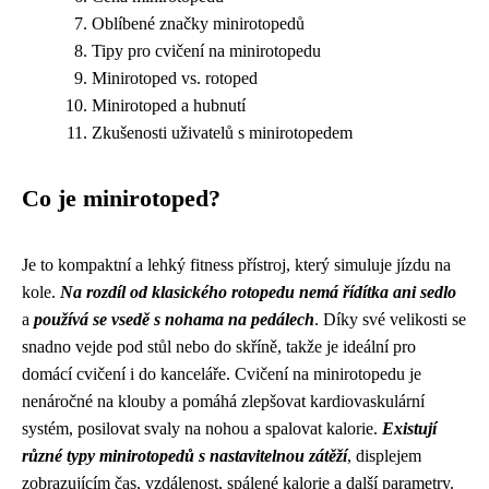
Oblíbené značky minirotopedů
Tipy pro cvičení na minirotopedu
Minirotoped vs. rotoped
Minirotoped a hubnutí
Zkušenosti uživatelů s minirotopedem
Co je minirotoped?
Je to kompaktní a lehký fitness přístroj, který simuluje jízdu na
kole.
Na rozdíl od klasického rotopedu nemá řídítka ani sedlo
a
používá se vsedě s nohama na pedálech
. Díky své velikosti se
snadno vejde pod stůl nebo do skříně, takže je ideální pro
domácí cvičení i do kanceláře. Cvičení na minirotopedu je
nenáročné na klouby a pomáhá zlepšovat kardiovaskulární
systém, posilovat svaly na nohou a spalovat kalorie.
Existují
různé typy minirotopedů s nastavitelnou zátěží
, displejem
zobrazujícím čas, vzdálenost, spálené kalorie a další parametry.