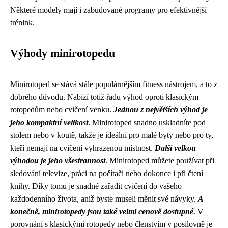
Některé modely mají i zabudované programy pro efektivnější
trénink.
Výhody minirotopedu
Minirotoped se stává stále populárnějším fitness nástrojem, a to z
dobrého důvodu. Nabízí totiž řadu výhod oproti klasickým
rotopedům nebo cvičení venku.
Jednou z největších výhod je
jeho kompaktní velikost
. Minirotoped snadno uskladníte pod
stolem nebo v koutě, takže je ideální pro malé byty nebo pro ty,
kteří nemají na cvičení vyhrazenou místnost.
Další velkou
výhodou je jeho všestrannost
. Minirotoped můžete používat při
sledování televize, práci na počítači nebo dokonce i při čtení
knihy. Díky tomu je snadné zařadit cvičení do vašeho
každodenního života, aniž byste museli měnit své návyky.
A
konečně, minirotopedy jsou také velmi cenově dostupné
. V
porovnání s klasickými rotopedy nebo členstvím v posilovně je